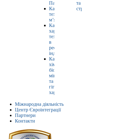
Павлюк
та
Кафедра
страхування
технології
м’яса
Кафедра
харчових
технологій
в
ресторанній
індустрії
Кафедра
хімії,
біохімії,
мікробіології
та
гігієни
харчування
Міжнародна діяльність
Центр Євроінтеграції
Партнери
Контакти