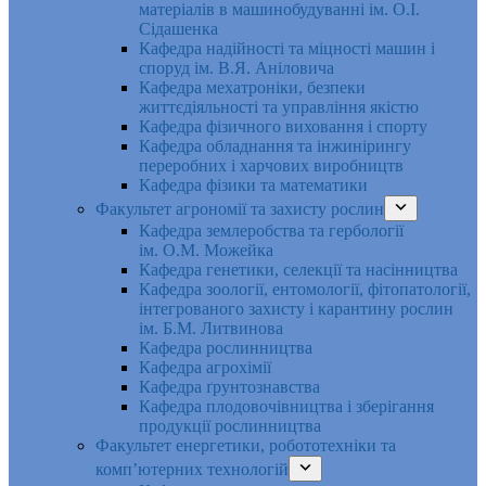
матеріалів в машинобудуванні ім. О.І.
Сідашенка
Кафедра надійності та міцності машин і
споруд ім. В.Я. Аніловича
Кафедра мехатроніки, безпеки
життєдіяльності та управління якістю
Кафедра фізичного виховання і спорту
Кафедра обладнання та інжинірингу
переробних і харчових виробництв
Кафедра фізики та математики
Факультет агрономії та захисту рослин
Кафедра землеробства та гербології
ім. О.М. Можейка
Кафедра генетики, селекції та насінництва
Кафедра зоології, ентомології, фітопатології,
інтегрованого захисту і карантину рослин
ім. Б.М. Литвинова
Кафедра рослинництва
Кафедра агрохімії
Кафедра ґрунтознавства
Кафедра плодовочівництва і зберігання
продукції рослинництва
Факультет енергетики, робототехніки та
комп’ютерних технологій