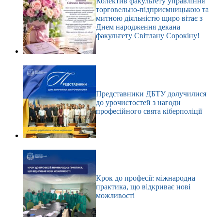
Колектив факультету управління
торговельно-підприємницькою та
митною діяльністю щиро вітає з
Днем народження декана
факультету Світлану Сорокіну!
Представники ДБТУ долучилися
до урочистостей з нагоди
професійного свята кіберполіції
Крок до професії: міжнародна
практика, що відкриває нові
можливості