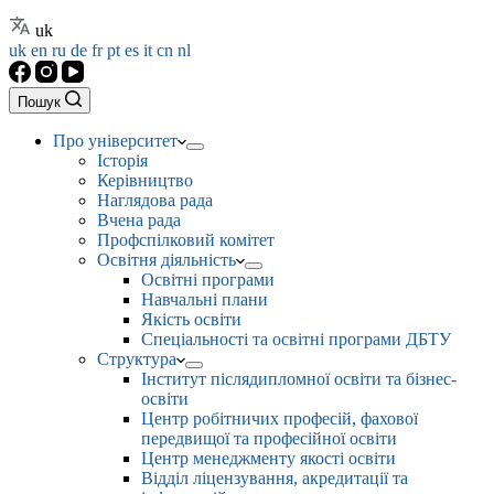
uk
uk
en
ru
de
fr
pt
es
it
cn
nl
Пошук
Про університет
Історія
Керівництво
Наглядова рада
Вчена рада
Профспілковий комітет
Освітня діяльність
Освітні програми
Навчальні плани
Якість освіти
Спеціальності та освітні програми ДБТУ
Структура
Інститут післядипломної освіти та бізнес-
освіти
Центр робітничих професій, фахової
передвищої та професійної освіти
Центр менеджменту якості освіти
Відділ ліцензування, акредитації та