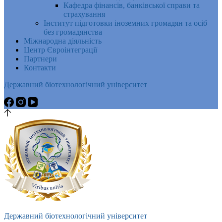
Кафедра фінансів, банківської справи та
страхування
Інститут підготовки іноземних громадян та осіб
без громадянства
Міжнародна діяльність
Центр Євроінтеграції
Партнери
Контакти
Державний біотехнологічний університет
Державний біотехнологічний університет