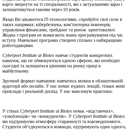
варто звернути на ті спеціальності, які є актуальними зараз і
залишатимуться такими через 10 років.
Якщо Ви цікавитеся IT-технологіями, спробуйте свої сили в
таких напрямах: кібербезпека, ком’пютерна інженерія,
управління фінансами, трейдинг та ринок криптовалют.
Жодна з програм не вимагають знань програмування під час
вступу. Навчальні програми створені спільно з найкращими
роботодавцями.
Cyberport
Institute
at
Biotex
навчає студентів конкретних
навичок, що не обмежуються однією сферою, які необхідні
сьогодні та залишаться цінними на ринку праці в
майбутньому.
Зручний формат навчання: навчатись можна в облаштованій
аудиторії або онлайн. У нас немає нудних лекцій, тільки живі
приклади і реальний досвід. У нас максимум практики.
У стінах
Cyberport
Institute
at
Biotex
немає «відстаючих»,
«улюбленців» чи «конкурентів». У
Cyberport
Institute
at
Biotex
ми підтримуємо атмосферу старанності та взаємодопомоги.
Студенти об’єднуються в команди, підтримують один одного,