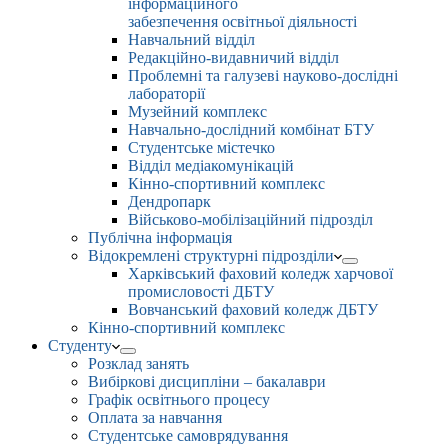
інформаційного
забезпечення освітньої діяльності
Навчальний відділ
Редакційно-видавничий відділ
Проблемні та галузеві науково-дослідні
лабораторії
Музейний комплекс
Навчально-дослідний комбінат БТУ
Студентське містечко
Відділ медіакомунікацій
Кінно-спортивний комплекс
Дендропарк
Військово-мобілізаційний підрозділ
Публічна інформація
Відокремлені структурні підрозділи
Харківський фаховий коледж харчової
промисловості ДБТУ
Вовчанський фаховий коледж ДБТУ
Кінно-спортивний комплекс
Студенту
Розклад занять
Вибіркові дисципліни – бакалаври
Графік освітнього процесу
Оплата за навчання
Студентське самоврядування