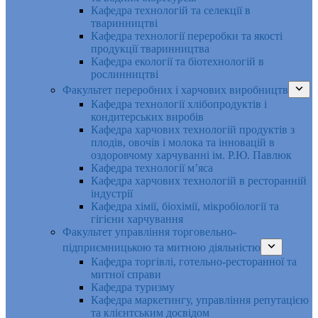
Кафедра технологій та селекції в
тваринництві
Кафедра технології переробки та якості
продукції тваринництва
Кафедра екології та біотехнологій в
рослинництві
Факультет переробних і харчових виробництв
Кафедра технології хлібопродуктів і
кондитерських виробів
Кафедра харчових технологій продуктів з
плодів, овочів і молока та інновацій в
оздоровчому харчуванні ім. Р.Ю. Павлюк
Кафедра технології м’яса
Кафедра харчових технологій в ресторанній
індустрії
Кафедра хімії, біохімії, мікробіології та
гігієни харчування
Факультет управління торговельно-
підприємницькою та митною діяльністю
Кафедра торгівлі, готельно-ресторанної та
митної справи
Кафедра туризму
Кафедра маркетингу, управління репутацією
та клієнтським досвідом