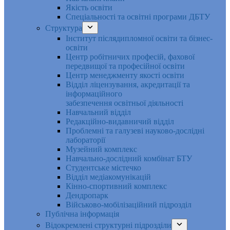
Якість освіти
Спеціальності та освітні програми ДБТУ
Структура
Інститут післядипломної освіти та бізнес-
освіти
Центр робітничих професій, фахової
передвищої та професійної освіти
Центр менеджменту якості освіти
Відділ ліцензування, акредитації та
інформаційного
забезпечення освітньої діяльності
Навчальний відділ
Редакційно-видавничий відділ
Проблемні та галузеві науково-дослідні
лабораторії
Музейний комплекс
Навчально-дослідний комбінат БТУ
Студентське містечко
Відділ медіакомунікацій
Кінно-спортивний комплекс
Дендропарк
Військово-мобілізаційний підрозділ
Публічна інформація
Відокремлені структурні підрозділи