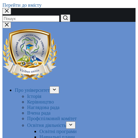
Перейти до вмісту
Немає
результатів
Про університет
Історія
Керівництво
Наглядова рада
Вчена рада
Профспілковий комітет
Освітня діяльність
Освітні програми
Навчальні плани