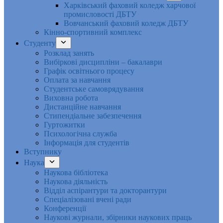
Харківський фаховий коледж харчової
промисловості ДБТУ
Вовчанський фаховий коледж ДБТУ
Кінно-спортивний комплекс
Студенту
Розклад занять
Вибіркові дисципліни – бакалаври
Графік освітнього процесу
Оплата за навчання
Студентське самоврядування
Виховна робота
Дистанційне навчання
Стипендіальне забезпечення
Гуртожитки
Психологічна служба
Інформація для студентів
Вступнику
Наука
Наукова бібліотека
Наукова діяльність
Відділ аспірантури та докторантури
Спеціалізовані вчені ради
Конференції
Наукові журнали, збірники наукових праць