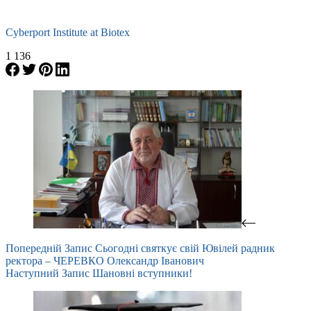
Cyberport
Institute at Biotex
1 136
Попередній
Запис
Сьогодні святкує свій Ювілей радник
ректора – ЧЕРЕВКО Олександр Іванович
Наступний
Запис
Шановні вступники!