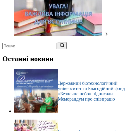
Немає
результатів
Останні новини
Державний біотехнологічний
університет та Благодійний фонд
«Безпечне небо» підписали
Меморандум про співпрацю