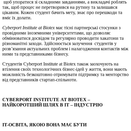
щоб упоратися зі складними завданнями, а викладачі роблять
так, щоб процес не перетворився на рутину та залишався
цікавим. Кожен студент бачить мету, знає про перешкоди та
вміє їх долати.
Cyberport
Institute
at
Biotex
має тісні партнерські стосунки з
провідними іноземними університетами, що дозволяє
обмінюватися досвідом та регулярно проводити хакатони та
різноманітні заходи. Здійснюється залучення студентів у
розв’язання актуальних проблем і налагодження контактів між
ними та представниками бізнесу.
Студентів Cyberport Institute at Biotex також заохочують на
втілення своїх технологічних бізнес-ідей у життя, вони мають
можливість безкоштовно отримувати підтримку та менторство
від представників стартап-спільноти.
CYBERPORT
INSTITUTE
AT
BIOTEX –
НАЙКОРОТШИЙ ШЛЯХ В ІТ – ІНДУСТРІЮ
IT-ОСВІТА, ЯКОЮ ВОНА МАЄ БУТИ