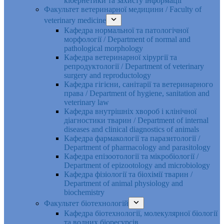
кібернетики та захисту інформації
Факультет ветеринарної медицини / Faculty of
veterinary medicine
Кафедра нормальної та патологічної
морфології / Department of normal and
pathological morphology
Кафедра ветеринарної хірургії та
репродуктології / Department of veterinary
surgery and reproductology
Кафедра гігієни, санітарії та ветеринарного
права / Department of hygiene, sanitation and
veterinary law
Кафедра внутрішніх хвороб і клінічної
діагностики тварин / Department of internal
diseases and clinical diagnostics of animals
Кафедра фармакології та паразитології /
Department of pharmacology and parasitology
Кафедра епізоотології та мікробіології /
Department of epizootology and microbiology
Кафедра фізіології та біохімії тварин /
Department of animal physiology and
biochemistry
Факультет біотехнологій
Кафедра біотехнології, молекулярної біології
та водних біоресурсів