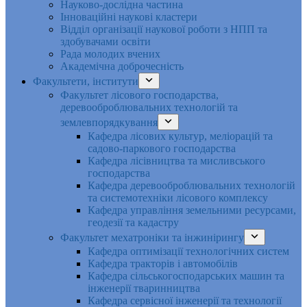
Науково-дослідна частина
Інноваційні наукові кластери
Відділ організації наукової роботи з НПП та
здобувачами освіти
Рада молодих вчених
Академічна доброчесність
Факультети, інститути
Факультет лісового господарства,
деревооброблювальних технологій та
землевпорядкування
Кафедра лісових культур, меліорацій та
садово-паркового господарства
Кафедра лісівництва та мисливського
господарства
Кафедра деревооброблювальних технологій
та системотехніки лісового комплексу
Кафедра управління земельними ресурсами,
геодезії та кадастру
Факультет мехатроніки та інжинірингу
Кафедра оптимізації технологічних систем
Кафедра тракторів і автомобілів
Кафедра сільськогосподарських машин та
інженерії тваринництва
Кафедра cервісної інженерії та технології