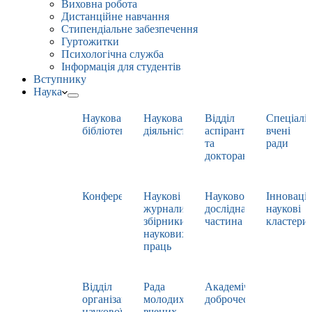
Виховна робота
Дистанційне навчання
Стипендіальне забезпечення
Гуртожитки
Психологічна служба
Інформація для студентів
Вступнику
Наука
Наукова
Наукова
Відділ
Спеціаліз
бібліотека
діяльність
аспірантури
вчені
та
ради
докторантури
Конференції
Наукові
Науково-
Інноваці
журнали,
дослідна
наукові
збірники
частина
кластери
наукових
праць
Відділ
Рада
Академічна
організації
молодих
доброчесність
наукової
вчених