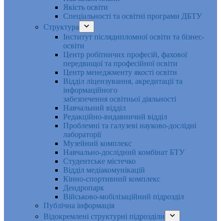
Якість освіти
Спеціальності та освітні програми ДБТУ
Структура
Інститут післядипломної освіти та бізнес-
освіти
Центр робітничих професій, фахової
передвищої та професійної освіти
Центр менеджменту якості освіти
Відділ ліцензування, акредитації та
інформаційного
забезпечення освітньої діяльності
Навчальний відділ
Редакційно-видавничий відділ
Проблемні та галузеві науково-дослідні
лабораторії
Музейний комплекс
Навчально-дослідний комбінат БТУ
Студентське містечко
Відділ медіакомунікацій
Кінно-спортивний комплекс
Дендропарк
Військово-мобілізаційний підрозділ
Публічна інформація
Відокремлені структурні підрозділи