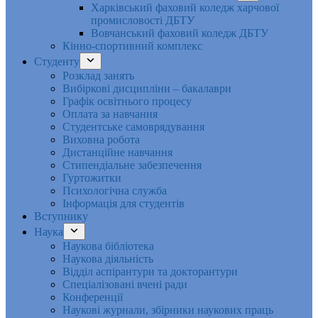
Харківський фаховий коледж харчової
промисловості ДБТУ
Вовчанський фаховий коледж ДБТУ
Кінно-спортивний комплекс
Студенту
Розклад занять
Вибіркові дисципліни – бакалаври
Графік освітнього процесу
Оплата за навчання
Студентське самоврядування
Виховна робота
Дистанційне навчання
Стипендіальне забезпечення
Гуртожитки
Психологічна служба
Інформація для студентів
Вступнику
Наука
Наукова бібліотека
Наукова діяльність
Відділ аспірантури та докторантури
Спеціалізовані вчені ради
Конференції
Наукові журнали, збірники наукових праць