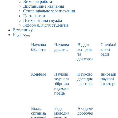
Виховна робота
Дистанційне навчання
Стипендіальне забезпечення
Гуртожитки
Психологічна служба
Інформація для студентів
Вступнику
Наука
Наукова
Наукова
Відділ
Спеціаліз
бібліотека
діяльність
аспірантури
вчені
та
ради
докторантури
Конференції
Наукові
Науково-
Інноваці
журнали,
дослідна
наукові
збірники
частина
кластери
наукових
праць
Відділ
Рада
Академічна
організації
молодих
доброчесність
наукової
вчених