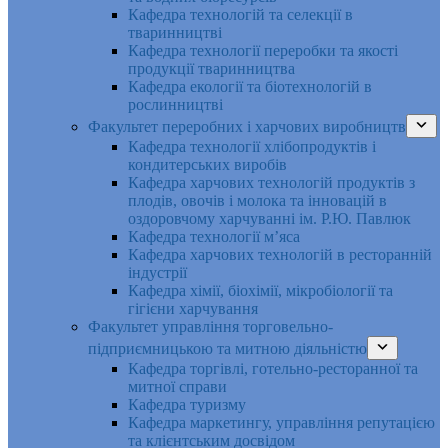
Кафедра технологій та селекції в
тваринництві
Кафедра технології переробки та якості
продукції тваринництва
Кафедра екології та біотехнологій в
рослинництві
Факультет переробних і харчових виробництв
Кафедра технології хлібопродуктів і
кондитерських виробів
Кафедра харчових технологій продуктів з
плодів, овочів і молока та інновацій в
оздоровчому харчуванні ім. Р.Ю. Павлюк
Кафедра технології м’яса
Кафедра харчових технологій в ресторанній
індустрії
Кафедра хімії, біохімії, мікробіології та
гігієни харчування
Факультет управління торговельно-
підприємницькою та митною діяльністю
Кафедра торгівлі, готельно-ресторанної та
митної справи
Кафедра туризму
Кафедра маркетингу, управління репутацією
та клієнтським досвідом