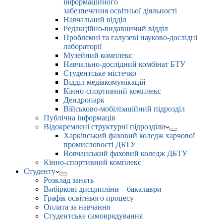
інформаційного
забезпечення освітньої діяльності
Навчальний відділ
Редакційно-видавничий відділ
Проблемні та галузеві науково-дослідні
лабораторії
Музейний комплекс
Навчально-дослідний комбінат БТУ
Студентське містечко
Відділ медіакомунікацій
Кінно-спортивний комплекс
Дендропарк
Військово-мобілізаційний підрозділ
Публічна інформація
Відокремлені структурні підрозділи
Харківський фаховий коледж харчової
промисловості ДБТУ
Вовчанський фаховий коледж ДБТУ
Кінно-спортивний комплекс
Студенту
Розклад занять
Вибіркові дисципліни – бакалаври
Графік освітнього процесу
Оплата за навчання
Студентське самоврядування