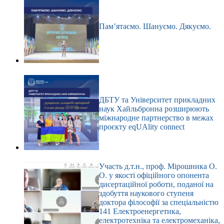
Пам’ятаємо. Шануємо. Дякуємо.
ДБТУ та Університет прикладних
наук Хайльбронна розширюють
міжнародне партнерство в межах
проєкту eqUAlity connect
Участь д.т.н., проф. Мірошника О.
О. у якості офіційного опонента
дисертаційної роботи, поданої на
здобуття наукового ступеня
доктора філософії за спеціальністю
141 Електроенергетика,
електротехніка та електромеханіка,