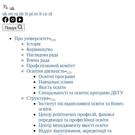
uk
uk
en
ru
de
fr
pt
es
it
cn
nl
Пошук
Про університет
Історія
Керівництво
Наглядова рада
Вчена рада
Профспілковий комітет
Освітня діяльність
Освітні програми
Навчальні плани
Якість освіти
Спеціальності та освітні програми ДБТУ
Структура
Інститут післядипломної освіти та бізнес-
освіти
Центр робітничих професій, фахової
передвищої та професійної освіти
Центр менеджменту якості освіти
Відділ ліцензування, акредитації та