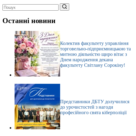
Немає
результатів
Останні новини
Колектив факультету управління
торговельно-підприємницькою та
митною діяльністю щиро вітає з
Днем народження декана
факультету Світлану Сорокіну!
Представники ДБТУ долучилися
до урочистостей з нагоди
професійного свята кіберполіції