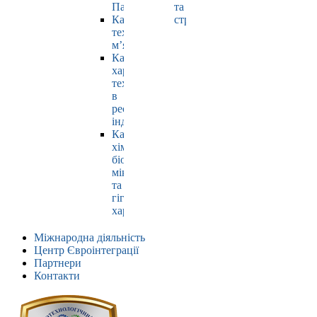
Павлюк
та
Кафедра
страхування
технології
м’яса
Кафедра
харчових
технологій
в
ресторанній
індустрії
Кафедра
хімії,
біохімії,
мікробіології
та
гігієни
харчування
Міжнародна діяльність
Центр Євроінтеграції
Партнери
Контакти