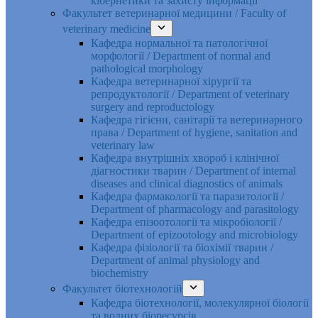
кібернетики та захисту інформації
Факультет ветеринарної медицини / Faculty of
veterinary medicine
Кафедра нормальної та патологічної
морфології / Department of normal and
pathological morphology
Кафедра ветеринарної хірургії та
репродуктології / Department of veterinary
surgery and reproductology
Кафедра гігієни, санітарії та ветеринарного
права / Department of hygiene, sanitation and
veterinary law
Кафедра внутрішніх хвороб і клінічної
діагностики тварин / Department of internal
diseases and clinical diagnostics of animals
Кафедра фармакології та паразитології /
Department of pharmacology and parasitology
Кафедра епізоотології та мікробіології /
Department of epizootology and microbiology
Кафедра фізіології та біохімії тварин /
Department of animal physiology and
biochemistry
Факультет біотехнологій
Кафедра біотехнології, молекулярної біології
та водних біоресурсів