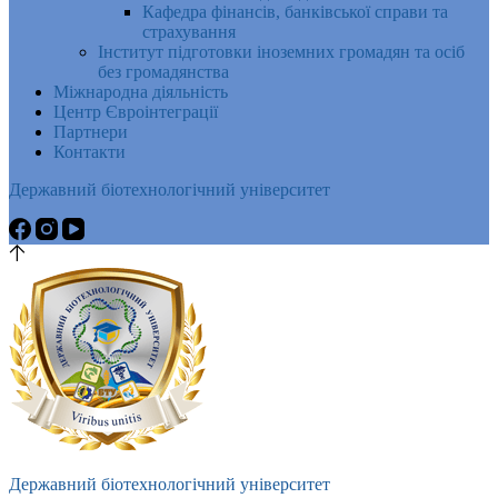
Кафедра фінансів, банківської справи та
страхування
Інститут підготовки іноземних громадян та осіб
без громадянства
Міжнародна діяльність
Центр Євроінтеграції
Партнери
Контакти
Державний біотехнологічний університет
Державний біотехнологічний університет