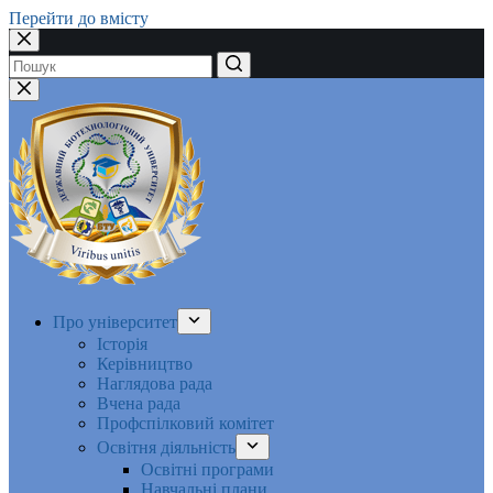
Перейти до вмісту
Немає
результатів
Про університет
Історія
Керівництво
Наглядова рада
Вчена рада
Профспілковий комітет
Освітня діяльність
Освітні програми
Навчальні плани