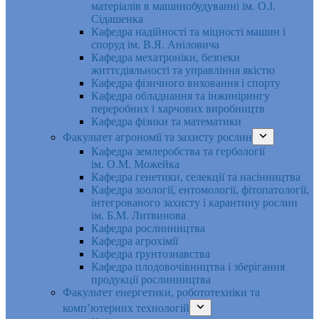
матеріалів в машинобудуванні ім. О.І.
Сідашенка
Кафедра надійності та міцності машин і
споруд ім. В.Я. Аніловича
Кафедра мехатроніки, безпеки
життєдіяльності та управління якістю
Кафедра фізичного виховання і спорту
Кафедра обладнання та інжинірингу
переробних і харчових виробництв
Кафедра фізики та математики
Факультет агрономії та захисту рослин
Кафедра землеробства та гербології
ім. О.М. Можейка
Кафедра генетики, селекції та насінництва
Кафедра зоології, ентомології, фітопатології,
інтегрованого захисту і карантину рослин
ім. Б.М. Литвинова
Кафедра рослинництва
Кафедра агрохімії
Кафедра ґрунтознавства
Кафедра плодовочівництва і зберігання
продукції рослинництва
Факультет енергетики, робототехніки та
комп’ютерних технологій