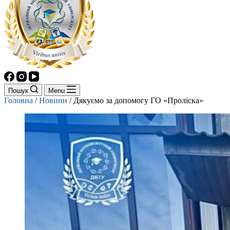
Пошук
Menu
Головна
/
Новини
/
Дякуємо за допомогу ГО «Проліска»