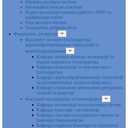
Науково-дослідна частина
Інноваційні наукові кластери
Відділ організації наукової роботи з НПП та
здобувачами освіти
Рада молодих вчених
Академічна доброчесність
Факультети, інститути
Факультет лісового господарства,
деревооброблювальних технологій та
землевпорядкування
Кафедра лісових культур, меліорацій та
садово-паркового господарства
Кафедра лісівництва та мисливського
господарства
Кафедра деревооброблювальних технологій
та системотехніки лісового комплексу
Кафедра управління земельними ресурсами,
геодезії та кадастру
Факультет мехатроніки та інжинірингу
Кафедра оптимізації технологічних систем
Кафедра тракторів і автомобілів
Кафедра сільськогосподарських машин та
інженерії тваринництва
Кафедра cервісної інженерії та технології