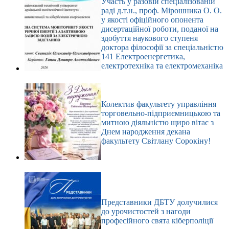
Участь у разовій спеціалізованій
раді д.т.н., проф. Мірошника О. О.
у якості офіційного опонента
дисертаційної роботи, поданої на
здобуття наукового ступеня
доктора філософії за спеціальністю
141 Електроенергетика,
електротехніка та електромеханіка
Колектив факультету управління
торговельно-підприємницькою та
митною діяльністю щиро вітає з
Днем народження декана
факультету Світлану Сорокіну!
Представники ДБТУ долучилися
до урочистостей з нагоди
професійного свята кіберполіції