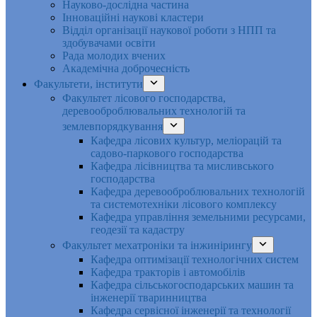
Науково-дослідна частина
Інноваційні наукові кластери
Відділ організації наукової роботи з НПП та
здобувачами освіти
Рада молодих вчених
Академічна доброчесність
Факультети, інститути
Факультет лісового господарства,
деревооброблювальних технологій та
землевпорядкування
Кафедра лісових культур, меліорацій та
садово-паркового господарства
Кафедра лісівництва та мисливського
господарства
Кафедра деревооброблювальних технологій
та системотехніки лісового комплексу
Кафедра управління земельними ресурсами,
геодезії та кадастру
Факультет мехатроніки та інжинірингу
Кафедра оптимізації технологічних систем
Кафедра тракторів і автомобілів
Кафедра сільськогосподарських машин та
інженерії тваринництва
Кафедра cервісної інженерії та технології