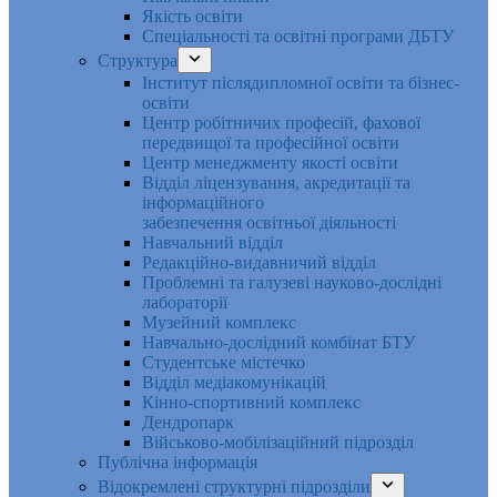
Якість освіти
Спеціальності та освітні програми ДБТУ
Структура
Інститут післядипломної освіти та бізнес-
освіти
Центр робітничих професій, фахової
передвищої та професійної освіти
Центр менеджменту якості освіти
Відділ ліцензування, акредитації та
інформаційного
забезпечення освітньої діяльності
Навчальний відділ
Редакційно-видавничий відділ
Проблемні та галузеві науково-дослідні
лабораторії
Музейний комплекс
Навчально-дослідний комбінат БТУ
Студентське містечко
Відділ медіакомунікацій
Кінно-спортивний комплекс
Дендропарк
Військово-мобілізаційний підрозділ
Публічна інформація
Відокремлені структурні підрозділи