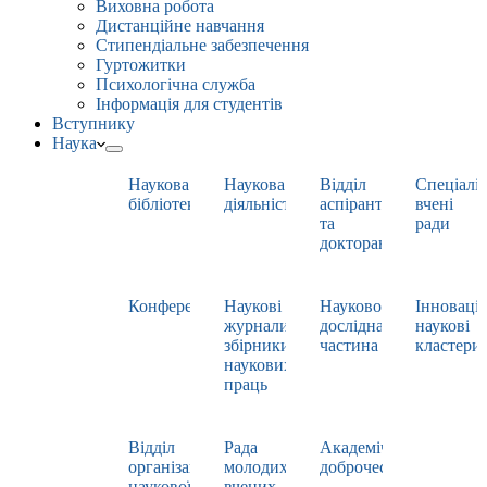
Виховна робота
Дистанційне навчання
Стипендіальне забезпечення
Гуртожитки
Психологічна служба
Інформація для студентів
Вступнику
Наука
Наукова
Наукова
Відділ
Спеціаліз
бібліотека
діяльність
аспірантури
вчені
та
ради
докторантури
Конференції
Наукові
Науково-
Інноваці
журнали,
дослідна
наукові
збірники
частина
кластери
наукових
праць
Відділ
Рада
Академічна
організації
молодих
доброчесність
наукової
вчених