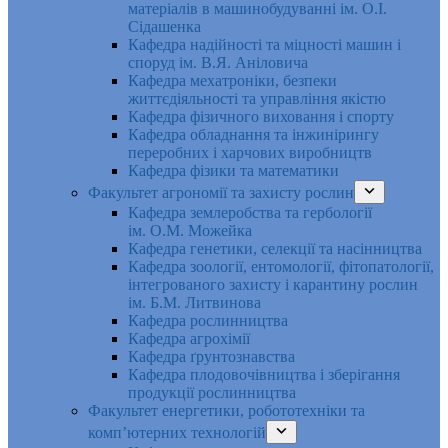
матеріалів в машинобудуванні ім. О.І.
Сідашенка
Кафедра надійності та міцності машин і
споруд ім. В.Я. Аніловича
Кафедра мехатроніки, безпеки
життєдіяльності та управління якістю
Кафедра фізичного виховання і спорту
Кафедра обладнання та інжинірингу
переробних і харчових виробництв
Кафедра фізики та математики
Факультет агрономії та захисту рослин
Кафедра землеробства та гербології
ім. О.М. Можейка
Кафедра генетики, селекції та насінництва
Кафедра зоології, ентомології, фітопатології,
інтегрованого захисту і карантину рослин
ім. Б.М. Литвинова
Кафедра рослинництва
Кафедра агрохімії
Кафедра ґрунтознавства
Кафедра плодовочівництва і зберігання
продукції рослинництва
Факультет енергетики, робототехніки та
комп’ютерних технологій