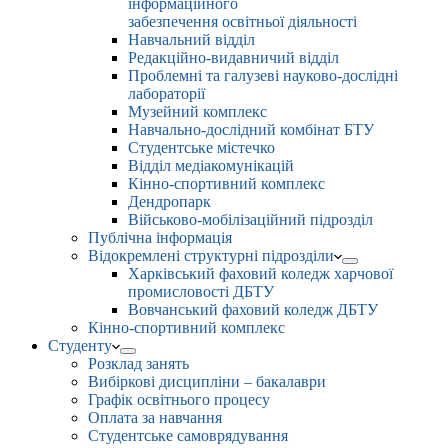
інформаційного
забезпечення освітньої діяльності
Навчальний відділ
Редакційно-видавничий відділ
Проблемні та галузеві науково-дослідні
лабораторії
Музейний комплекс
Навчально-дослідний комбінат БТУ
Студентське містечко
Відділ медіакомунікацій
Кінно-спортивний комплекс
Дендропарк
Військово-мобілізаційний підрозділ
Публічна інформація
Відокремлені структурні підрозділи
Харківський фаховий коледж харчової
промисловості ДБТУ
Вовчанський фаховий коледж ДБТУ
Кінно-спортивний комплекс
Студенту
Розклад занять
Вибіркові дисципліни – бакалаври
Графік освітнього процесу
Оплата за навчання
Студентське самоврядування