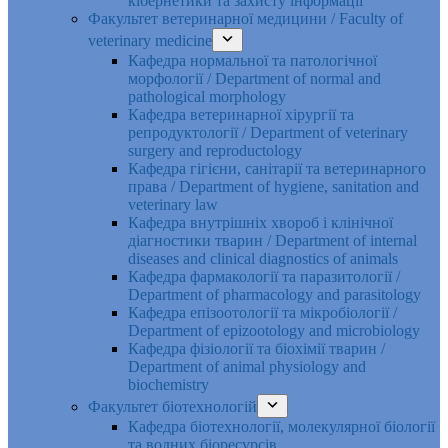
кібернетики та захисту інформації
Факультет ветеринарної медицини / Faculty of
veterinary medicine
Кафедра нормальної та патологічної
морфології / Department of normal and
pathological morphology
Кафедра ветеринарної хірургії та
репродуктології / Department of veterinary
surgery and reproductology
Кафедра гігієни, санітарії та ветеринарного
права / Department of hygiene, sanitation and
veterinary law
Кафедра внутрішніх хвороб і клінічної
діагностики тварин / Department of internal
diseases and clinical diagnostics of animals
Кафедра фармакології та паразитології /
Department of pharmacology and parasitology
Кафедра епізоотології та мікробіології /
Department of epizootology and microbiology
Кафедра фізіології та біохімії тварин /
Department of animal physiology and
biochemistry
Факультет біотехнологій
Кафедра біотехнології, молекулярної біології
та водних біоресурсів