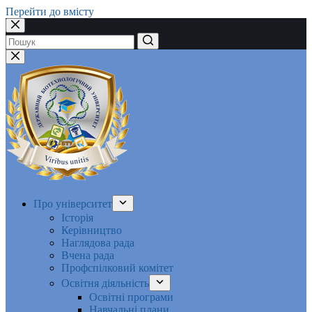
Перейти до вмісту
Немає
результатів
Про університет
Історія
Керівництво
Наглядова рада
Вчена рада
Профспілковий комітет
Освітня діяльність
Освітні програми
Навчальні плани