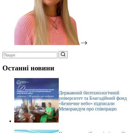
Немає
результатів
Останні новини
Державний біотехнологічний
університет та Благодійний фонд
«Безпечне небо» підписали
Меморандум про співпрацю