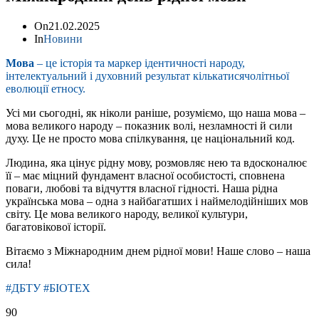
On
21.02.2025
In
Новини
Мова
– це історія та маркер ідентичності народу,
інтелектуальний і духовний результат кількатисячолітньої
еволюції етносу.
Усі ми сьогодні, як ніколи раніше, розуміємо, що наша мова –
мова великого народу – показник волі, незламності й сили
духу. Це не просто мова спілкування, це національний код.
Людина, яка цінує рідну мову, розмовляє нею та вдосконалює
її – має міцний фундамент власної особистості, сповнена
поваги, любові та відчуття власної гідності. Наша рідна
українська мова – одна з найбагатших і наймелодійніших мов
світу. Це мова великого народу, великої культури,
багатовікової історії.
Вітаємо з Міжнародним днем рідної мови! Наше слово – наша
сила!
#ДБТУ #БІОТЕХ
90