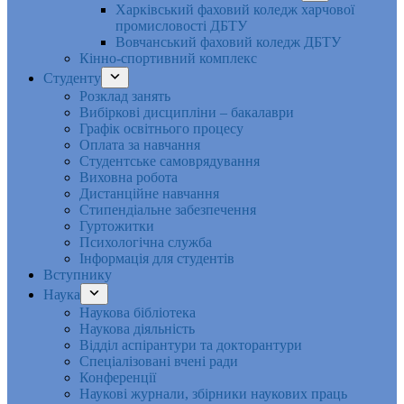
Харківський фаховий коледж харчової
промисловості ДБТУ
Вовчанський фаховий коледж ДБТУ
Кінно-спортивний комплекс
Студенту
Розклад занять
Вибіркові дисципліни – бакалаври
Графік освітнього процесу
Оплата за навчання
Студентське самоврядування
Виховна робота
Дистанційне навчання
Стипендіальне забезпечення
Гуртожитки
Психологічна служба
Інформація для студентів
Вступнику
Наука
Наукова бібліотека
Наукова діяльність
Відділ аспірантури та докторантури
Спеціалізовані вчені ради
Конференції
Наукові журнали, збірники наукових праць