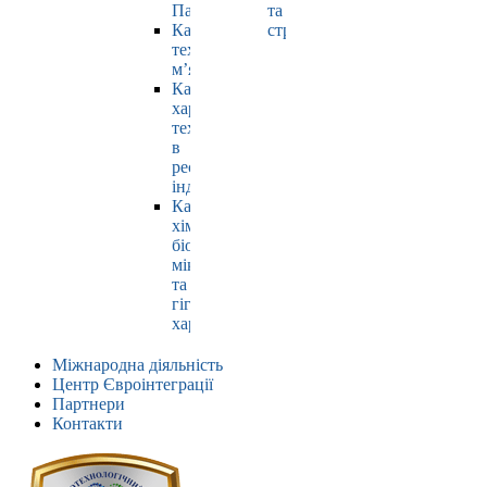
Павлюк
та
Кафедра
страхування
технології
м’яса
Кафедра
харчових
технологій
в
ресторанній
індустрії
Кафедра
хімії,
біохімії,
мікробіології
та
гігієни
харчування
Міжнародна діяльність
Центр Євроінтеграції
Партнери
Контакти