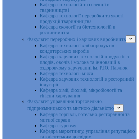
Кафедра технологій та селекції в
тваринництві
Кафедра технології переробки та якості
продукції тваринництва
Кафедра екології та біотехнологій в
рослинництві
Факультет переробних і харчових виробництв
Кафедра технології хлібопродуктів і
кондитерських виробів
Кафедра харчових технологій продуктів з
плодів, овочів і молока та інновацій в
оздоровчому харчуванні ім. Р.Ю. Павлюк
Кафедра технології м’яса
Кафедра харчових технологій в ресторанній
індустрії
Кафедра хімії, біохімії, мікробіології та
гігієни харчування
Факультет управління торговельно-
підприємницькою та митною діяльністю
Кафедра торгівлі, готельно-ресторанної та
митної справи
Кафедра туризму
Кафедра маркетингу, управління репутацією
та клієнтським досвідом