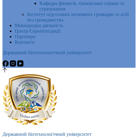
Кафедра фінансів, банківської справи та
страхування
Інститут підготовки іноземних громадян та осіб
без громадянства
Міжнародна діяльність
Центр Євроінтеграції
Партнери
Контакти
Державний біотехнологічний університет
Державний біотехнологічний університет