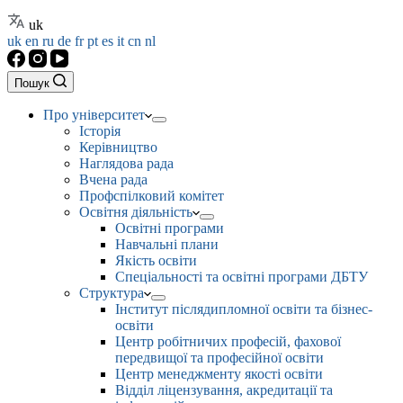
uk
uk
en
ru
de
fr
pt
es
it
cn
nl
Пошук
Про університет
Історія
Керівництво
Наглядова рада
Вчена рада
Профспілковий комітет
Освітня діяльність
Освітні програми
Навчальні плани
Якість освіти
Спеціальності та освітні програми ДБТУ
Структура
Інститут післядипломної освіти та бізнес-
освіти
Центр робітничих професій, фахової
передвищої та професійної освіти
Центр менеджменту якості освіти
Відділ ліцензування, акредитації та