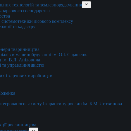
льних технологій та землевпорядкування
о-паркового господарства
рства
 системотехніки лісового комплексу
дезії та кадастру
енерії тваринництва
еріалів в машинобудуванні ім. О.І. Сідашенка
д ім. В.Я. Аніловича
 та управління якістю
их і харчових виробництв
 Можейка
 інтегрованого захисту і карантину рослин ім. Б.М. Литвинова
кції рослинництва