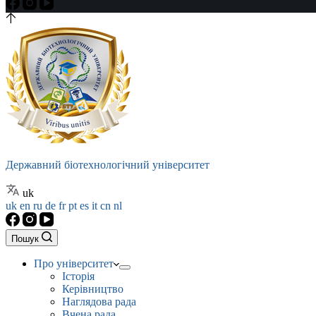
Державний біотехнологічний університет
uk
uk
en
ru
de
fr
pt
es
it
cn
nl
Пошук
Про університет
Історія
Керівництво
Наглядова рада
Вчена рада