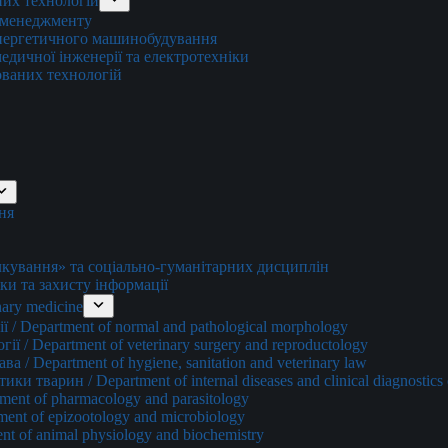
них технологій
о менеджменту
енергетичного машинобудування
едичної інженерії та електротехніки
ованих технологій
ня
ування» та соціально-гуманітарних дисциплін
ки та захисту інформації
ary medicine
 / Department of normal and pathological morphology
ї / Department of veterinary surgery and reproductology
а / Department of hygiene, sanitation and veterinary law
и тварин / Department of internal diseases and clinical diagnostics 
ment of pharmacology and parasitology
ment of epizootology and microbiology
nt of animal physiology and biochemistry