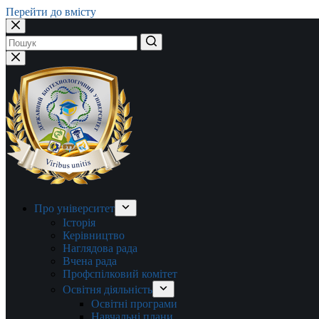
Перейти до вмісту
Немає
результатів
Про університет
Історія
Керівництво
Наглядова рада
Вчена рада
Профспілковий комітет
Освітня діяльність
Освітні програми
Навчальні плани