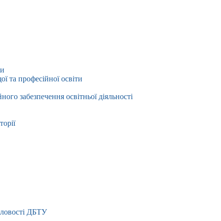
ти
ї та професійної освіти
йного забезпечення освітньої діяльності
торії
словості ДБТУ