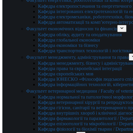
Факультет енергетики, робототехніки та комп’ютер
Кафедра електропостачання та енергетичног
Кафедра інтегрованих електротехнологій та 
Кафедра електромеханіки, робототехніки, біом
Кафедра автоматизації та комп’ютерно-інтегр
Факультет економічних відносин та фінансів
Кафедра обліку, аудиту та оподаткування
Кафедра глобальної економіки
Кафедра економіки та бізнесу
Кафедра транспортних технологій і логістики
Факультет менеджменту, адміністрування та права
Кафедра менеджменту, бізнесу і адмініструван
Кафедра права та європейської інтеграції
Кафедра європейських мов
Кафедра ЮНЕСКО «Філософія людського спілк
Кафедра інформаційних технологій, кібернети
Факультет ветеринарної медицини / Faculty of veterin
Кафедра нормальної та патологічної морфології
Кафедра ветеринарної хірургії та репродуктологі
Кафедра гігієни, санітарії та ветеринарного прав
Кафедра внутрішніх хвороб і клінічної діагностик
Кафедра фармакології та паразитології / Depart
Кафедра епізоотології та мікробіології / Depart
Кафедра фізіології та біохімії тварин / Departme