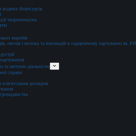
та водних біоресурсів
і
кції тваринництва
цтві
ських виробів
ів, овочів і молока та інновацій в оздоровчому харчуванні ім. Р
дустрії
и харчування
ю та митною діяльністю
тної справи
а клієнтським досвідом
хування
 громадянства