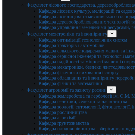
Факультет лісового господарства, деревооброблюва
Кафедра лісових культур, меліорацій та садов
Кафедра лісівництва та мисливського господа
Кафедра деревооброблювальних технологій та
Кафедра управління земельними ресурсами, гео
Факультет мехатроніки та інжинірингу
Кафедра оптимізації технологічних систем
Кафедра тракторів і автомобілів
Кафедра сільськогосподарських машин та інж
Кафедра cервісної інженерії та технології мат
Кафедра надійності та міцності машин і спору
Кафедра мехатроніки, безпеки життєдіяльності
Кафедра фізичного виховання і спорту
Кафедра обладнання та інжинірингу переробн
Кафедра фізики та математики
Факультет агрономії та захисту рослин
Кафедра землеробства та гербології ім. О.М.
Кафедра генетики, селекції та насінництва
Кафедра зоології, ентомології, фітопатології,
Кафедра рослинництва
Кафедра агрохімії
Кафедра ґрунтознавства
Кафедра плодовочівництва і зберігання проду