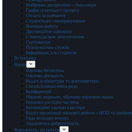
Вибіркові дисципліни – бакалаври
Графік освітнього процесу
Оплата за навчання
Студентське самоврядування
Виховна робота
Дистанційне навчання
Стипендіальне забезпечення
Гуртожитки
Психологічна служба
Інформація для студентів
Вступнику
Наука
Наукова бібліотека
Наукова діяльність
Відділ аспірантури та докторантури
Спеціалізовані вчені ради
Конференції
Наукові журнали, збірники наукових праць
Науково-дослідна частина
Інноваційні наукові кластери
Відділ організації наукової роботи з НПП та здобув
Рада молодих вчених
Академічна доброчесність
Факультети, інститути