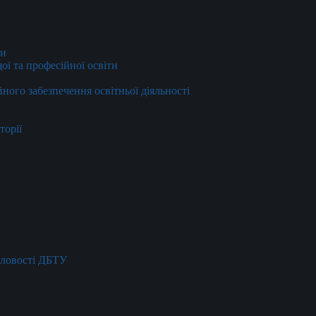
ти
ї та професійної освіти
йного забезпечення освітньої діяльності
торії
словості ДБТУ