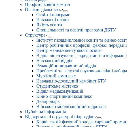
Профспілковий комітет
Освітня діяльність
Освітні програми
Навчальні плани
Якість освіти
Спеціальності та освітні програми ДБТУ
Структура
Інститут післядипломної освіти та бізнес-осві
Центр робітничих професій, фахової передвищо
Центр менеджменту якості освіти
Відділ ліцензування, акредитації та інформаці
Навчальний відділ
Редакційно-видавничий відділ
Проблемні та галузеві науково-дослідні лабора
Музейний комплекс
Навчально-дослідний комбінат БТУ
Студентське містечко
Відділ медіакомунікацій
Кінно-спортивний комплекс
Дендропарк
Військово-мобілізаційний підрозділ
Публічна інформація
Відокремлені структурні підрозділи
Харківський фаховий коледж харчової проми
Вовчанський фаховий коледж ДБТУ