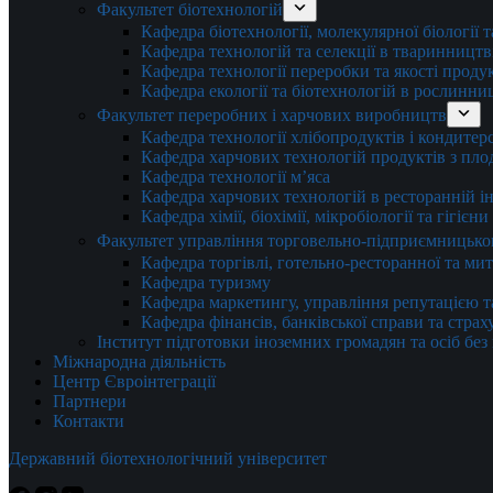
Факультет біотехнологій
Кафедра біотехнології, молекулярної біології 
Кафедра технологій та селекції в тваринництв
Кафедра технології переробки та якості проду
Кафедра екології та біотехнологій в рослинни
Факультет переробних і харчових виробництв
Кафедра технології хлібопродуктів і кондитер
Кафедра харчових технологій продуктів з плод
Кафедра технології м’яса
Кафедра харчових технологій в ресторанній ін
Кафедра хімії, біохімії, мікробіології та гігієн
Факультет управління торговельно-підприємницько
Кафедра торгівлі, готельно-ресторанної та ми
Кафедра туризму
Кафедра маркетингу, управління репутацією т
Кафедра фінансів, банківської справи та стра
Інститут підготовки іноземних громадян та осіб без
Міжнародна діяльність
Центр Євроінтеграції
Партнери
Контакти
Державний біотехнологічний університет