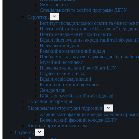
Якість освіти
Спеціальності та освітні програми ДБТУ
Структура
Інститут післядипломної освіти та бізнес-осві
Центр робітничих професій, фахової передвищо
Центр менеджменту якості освіти
Відділ ліцензування, акредитації та інформаці
Навчальний відділ
Редакційно-видавничий відділ
Проблемні та галузеві науково-дослідні лабора
Музейний комплекс
Навчально-дослідний комбінат БТУ
Студентське містечко
Відділ медіакомунікацій
Кінно-спортивний комплекс
Дендропарк
Військово-мобілізаційний підрозділ
Публічна інформація
Відокремлені структурні підрозділи
Харківський фаховий коледж харчової проми
Вовчанський фаховий коледж ДБТУ
Кінно-спортивний комплекс
Студенту
Розклад занять