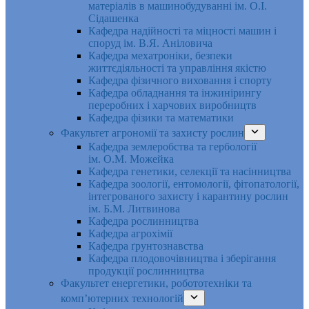
матеріалів в машинобудуванні ім. О.І.
Сідашенка
Кафедра надійності та міцності машин і
споруд ім. В.Я. Аніловича
Кафедра мехатроніки, безпеки
життєдіяльності та управління якістю
Кафедра фізичного виховання і спорту
Кафедра обладнання та інжинірингу
переробних і харчових виробництв
Кафедра фізики та математики
Факультет агрономії та захисту рослин
Кафедра землеробства та гербології
ім. О.М. Можейка
Кафедра генетики, селекції та насінництва
Кафедра зоології, ентомології, фітопатології,
інтегрованого захисту і карантину рослин
ім. Б.М. Литвинова
Кафедра рослинництва
Кафедра агрохімії
Кафедра ґрунтознавства
Кафедра плодовочівництва і зберігання
продукції рослинництва
Факультет енергетики, робототехніки та
комп’ютерних технологій