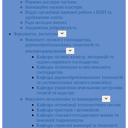
Науково-дослідна частина
Інноваційні наукові кластери
Відділ організації наукової роботи з НПП та
здобувачами освіти
Рада молодих вчених
Академічна доброчесність
Факультети, інститути
Факультет лісового господарства,
деревооброблювальних технологій та
землевпорядкування
Кафедра лісових культур, меліорацій та
садово-паркового господарства
Кафедра лісівництва та мисливського
господарства
Кафедра деревооброблювальних технологій
та системотехніки лісового комплексу
Кафедра управління земельними ресурсами,
геодезії та кадастру
Факультет мехатроніки та інжинірингу
Кафедра оптимізації технологічних систем
Кафедра тракторів і автомобілів
Кафедра сільськогосподарських машин та
інженерії тваринництва
Кафедра cервісної інженерії та технології