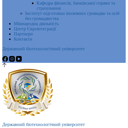
Кафедра фінансів, банківської справи та
страхування
Інститут підготовки іноземних громадян та осіб
без громадянства
Міжнародна діяльність
Центр Євроінтеграції
Партнери
Контакти
Державний біотехнологічний університет
Державний біотехнологічний університет