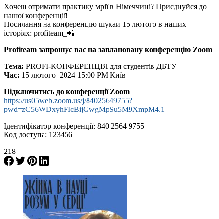
Хочеш отримати практику мрії в Німеччині? Приєднуйся до
нашої конференції!
Посилання на конференцію шукай 15 лютого в наших
історіях: profiteam_📲
Profiteam запрошує вас на заплановану конференцію Zoom
Тема:
PROFI-КОНФЕРЕНЦІЯ для студентів ДБТУ
Час:
15 лютого 2024 15:00 PM Київ
Підключитись до конференції Zoom
https://us05web.zoom.us/j/84025649755?
pwd=zC56WDxyhFIcBijGwgMpSu5M9XmpM4.1
Ідентифікатор конференції: 840 2564 9755
Код доступа: 123456
218