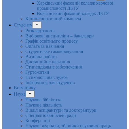
Харківський фаховий коледж харчової
промисловості ДБТУ
Вовчанський фаховий коледж ДБТУ
Кінно-спортивний комплекс
Студенту
Розклад занять
Вибіркові дисципліни – бакалаври
Графік освітнього процесу
Оплата за навчання
Студентське самоврядування
Виховна робота
Дистанційне навчання
Стипендіальне забезпечення
Гуртожитки
Психологічна служба
Інформація для студентів
Вступнику
Наука
Наукова бібліотека
Наукова діяльність
Відділ аспірантури та докторантури
Спеціалізовані вчені ради
Конференції
Наукові журнали, збірники наукових праць