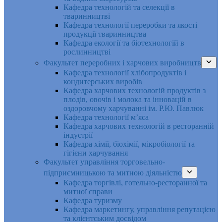
Кафедра технологій та селекції в
тваринництві
Кафедра технології переробки та якості
продукції тваринництва
Кафедра екології та біотехнологій в
рослинництві
Факультет переробних і харчових виробництв
Кафедра технології хлібопродуктів і
кондитерських виробів
Кафедра харчових технологій продуктів з
плодів, овочів і молока та інновацій в
оздоровчому харчуванні ім. Р.Ю. Павлюк
Кафедра технології м’яса
Кафедра харчових технологій в ресторанній
індустрії
Кафедра хімії, біохімії, мікробіології та
гігієни харчування
Факультет управління торговельно-
підприємницькою та митною діяльністю
Кафедра торгівлі, готельно-ресторанної та
митної справи
Кафедра туризму
Кафедра маркетингу, управління репутацією
та клієнтським досвідом