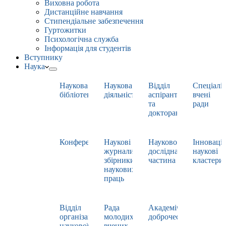
Виховна робота
Дистанційне навчання
Стипендіальне забезпечення
Гуртожитки
Психологічна служба
Інформація для студентів
Вступнику
Наука
Наукова
Наукова
Відділ
Спеціаліз
бібліотека
діяльність
аспірантури
вчені
та
ради
докторантури
Конференції
Наукові
Науково-
Інноваці
журнали,
дослідна
наукові
збірники
частина
кластери
наукових
праць
Відділ
Рада
Академічна
організації
молодих
доброчесність
наукової
вчених