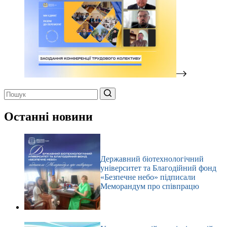
Немає
результатів
Останні новини
Державний біотехнологічний
університет та Благодійний фонд
«Безпечне небо» підписали
Меморандум про співпрацю