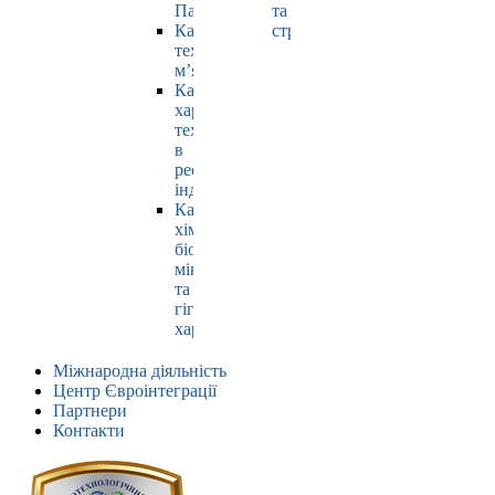
Павлюк
та
Кафедра
страхування
технології
м’яса
Кафедра
харчових
технологій
в
ресторанній
індустрії
Кафедра
хімії,
біохімії,
мікробіології
та
гігієни
харчування
Міжнародна діяльність
Центр Євроінтеграції
Партнери
Контакти