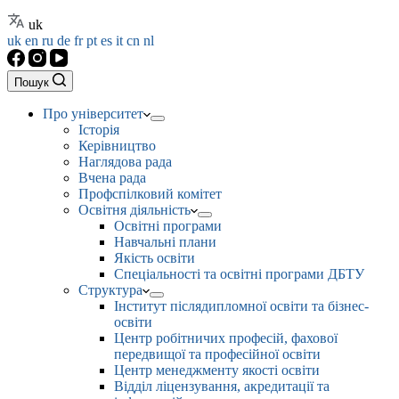
uk
uk
en
ru
de
fr
pt
es
it
cn
nl
Пошук
Про університет
Історія
Керівництво
Наглядова рада
Вчена рада
Профспілковий комітет
Освітня діяльність
Освітні програми
Навчальні плани
Якість освіти
Спеціальності та освітні програми ДБТУ
Структура
Інститут післядипломної освіти та бізнес-
освіти
Центр робітничих професій, фахової
передвищої та професійної освіти
Центр менеджменту якості освіти
Відділ ліцензування, акредитації та