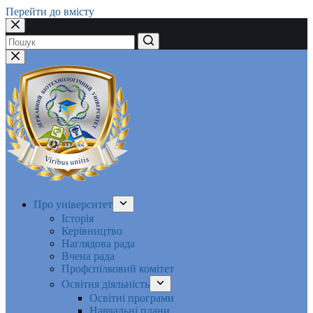
Перейти до вмісту
Немає
результатів
Про університет
Історія
Керівництво
Наглядова рада
Вчена рада
Профспілковий комітет
Освітня діяльність
Освітні програми
Навчальні плани