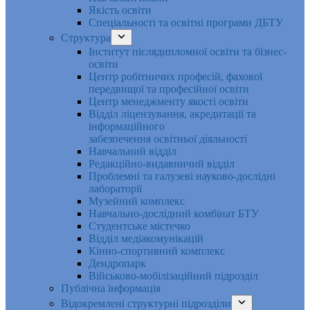
Якість освіти
Спеціальності та освітні програми ДБТУ
Структура
Інститут післядипломної освіти та бізнес-
освіти
Центр робітничих професій, фахової
передвищої та професійної освіти
Центр менеджменту якості освіти
Відділ ліцензування, акредитації та
інформаційного
забезпечення освітньої діяльності
Навчальний відділ
Редакційно-видавничий відділ
Проблемні та галузеві науково-дослідні
лабораторії
Музейний комплекс
Навчально-дослідний комбінат БТУ
Студентське містечко
Відділ медіакомунікацій
Кінно-спортивний комплекс
Дендропарк
Військово-мобілізаційний підрозділ
Публічна інформація
Відокремлені структурні підрозділи