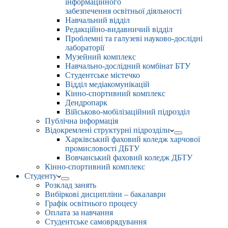
інформаційного
забезпечення освітньої діяльності
Навчальний відділ
Редакційно-видавничий відділ
Проблемні та галузеві науково-дослідні
лабораторії
Музейний комплекс
Навчально-дослідний комбінат БТУ
Студентське містечко
Відділ медіакомунікацій
Кінно-спортивний комплекс
Дендропарк
Військово-мобілізаційний підрозділ
Публічна інформація
Відокремлені структурні підрозділи
Харківський фаховий коледж харчової
промисловості ДБТУ
Вовчанський фаховий коледж ДБТУ
Кінно-спортивний комплекс
Студенту
Розклад занять
Вибіркові дисципліни – бакалаври
Графік освітнього процесу
Оплата за навчання
Студентське самоврядування