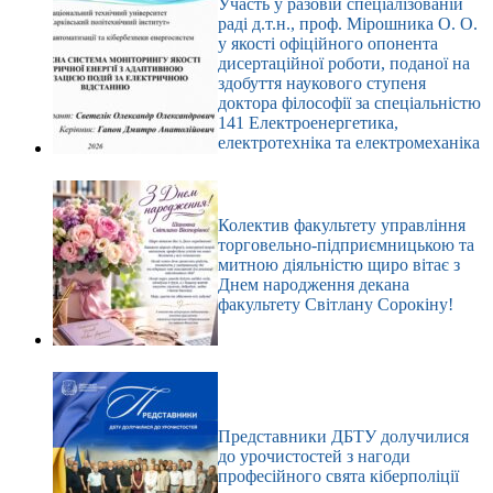
Участь у разовій спеціалізованій
раді д.т.н., проф. Мірошника О. О.
у якості офіційного опонента
дисертаційної роботи, поданої на
здобуття наукового ступеня
доктора філософії за спеціальністю
141 Електроенергетика,
електротехніка та електромеханіка
Колектив факультету управління
торговельно-підприємницькою та
митною діяльністю щиро вітає з
Днем народження декана
факультету Світлану Сорокіну!
Представники ДБТУ долучилися
до урочистостей з нагоди
професійного свята кіберполіції