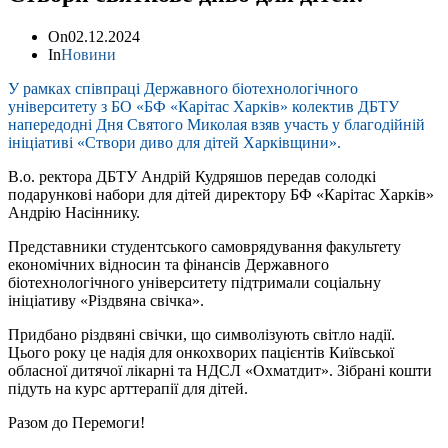
On
02.12.2024
In
Новини
У рамках співпраці Державного біотехнологічного
університету з БО «БФ «Карітас Харків» колектив ДБТУ
напередодні Дня Святого Миколая взяв участь у благодійній
ініціативі «Створи диво для дітей Харківщини».
В.о. ректора ДБТУ Андрій Кудряшов передав солодкі
подарункові набори для дітей директору БФ «Карітас Харків»
Андрію Насіннику.
Представники студентського самоврядування факультету
економічних відносин та фінансів Державного
біотехнологічного університету підтримали соціальну
ініціативу «Різдвяна свічка».
Придбано різдвяні свічки, що символізують світло надії.
Цього року це надія для онкохворих пацієнтів Київської
обласної дитячої лікарні та НДСЛ «Охматдит». Зібрані кошти
підуть на курс арттерапії для дітей.
Разом до Перемоги!