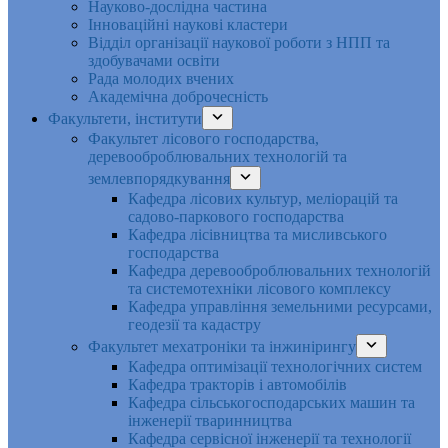
Науково-дослідна частина
Інноваційні наукові кластери
Відділ організації наукової роботи з НПП та
здобувачами освіти
Рада молодих вчених
Академічна доброчесність
Факультети, інститути
Факультет лісового господарства,
деревооброблювальних технологій та
землевпорядкування
Кафедра лісових культур, меліорацій та
садово-паркового господарства
Кафедра лісівництва та мисливського
господарства
Кафедра деревооброблювальних технологій
та системотехніки лісового комплексу
Кафедра управління земельними ресурсами,
геодезії та кадастру
Факультет мехатроніки та інжинірингу
Кафедра оптимізації технологічних систем
Кафедра тракторів і автомобілів
Кафедра сільськогосподарських машин та
інженерії тваринництва
Кафедра cервісної інженерії та технології