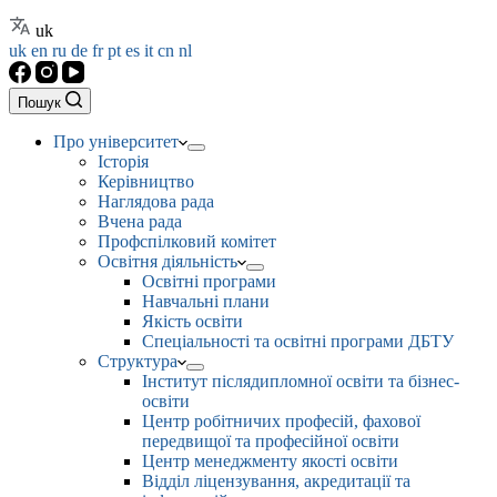
uk
uk
en
ru
de
fr
pt
es
it
cn
nl
Пошук
Про університет
Історія
Керівництво
Наглядова рада
Вчена рада
Профспілковий комітет
Освітня діяльність
Освітні програми
Навчальні плани
Якість освіти
Спеціальності та освітні програми ДБТУ
Структура
Інститут післядипломної освіти та бізнес-
освіти
Центр робітничих професій, фахової
передвищої та професійної освіти
Центр менеджменту якості освіти
Відділ ліцензування, акредитації та