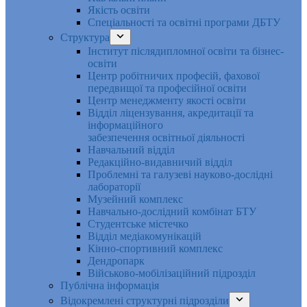
Якість освіти
Спеціальності та освітні програми ДБТУ
Структура
Інститут післядипломної освіти та бізнес-
освіти
Центр робітничих професій, фахової
передвищої та професійної освіти
Центр менеджменту якості освіти
Відділ ліцензування, акредитації та
інформаційного
забезпечення освітньої діяльності
Навчальний відділ
Редакційно-видавничий відділ
Проблемні та галузеві науково-дослідні
лабораторії
Музейний комплекс
Навчально-дослідний комбінат БТУ
Студентське містечко
Відділ медіакомунікацій
Кінно-спортивний комплекс
Дендропарк
Військово-мобілізаційний підрозділ
Публічна інформація
Відокремлені структурні підрозділи