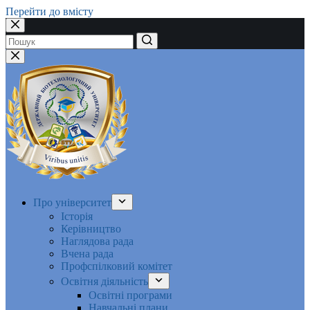
Перейти до вмісту
Немає
результатів
Про університет
Історія
Керівництво
Наглядова рада
Вчена рада
Профспілковий комітет
Освітня діяльність
Освітні програми
Навчальні плани