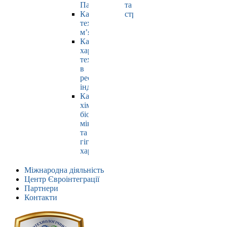
Павлюк
та
Кафедра
страхування
технології
м’яса
Кафедра
харчових
технологій
в
ресторанній
індустрії
Кафедра
хімії,
біохімії,
мікробіології
та
гігієни
харчування
Міжнародна діяльність
Центр Євроінтеграції
Партнери
Контакти