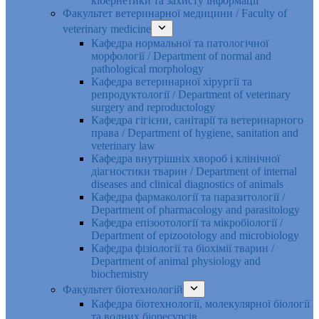
кібернетики та захисту інформації
Факультет ветеринарної медицини / Faculty of
veterinary medicine
Кафедра нормальної та патологічної
морфології / Department of normal and
pathological morphology
Кафедра ветеринарної хірургії та
репродуктології / Department of veterinary
surgery and reproductology
Кафедра гігієни, санітарії та ветеринарного
права / Department of hygiene, sanitation and
veterinary law
Кафедра внутрішніх хвороб і клінічної
діагностики тварин / Department of internal
diseases and clinical diagnostics of animals
Кафедра фармакології та паразитології /
Department of pharmacology and parasitology
Кафедра епізоотології та мікробіології /
Department of epizootology and microbiology
Кафедра фізіології та біохімії тварин /
Department of animal physiology and
biochemistry
Факультет біотехнологій
Кафедра біотехнології, молекулярної біології
та водних біоресурсів