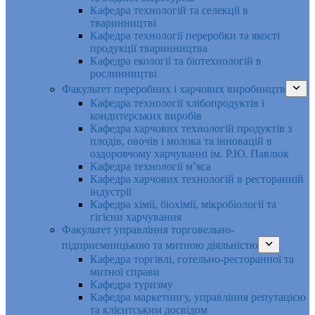
Кафедра технологій та селекції в
тваринництві
Кафедра технології переробки та якості
продукції тваринництва
Кафедра екології та біотехнологій в
рослинництві
Факультет переробних і харчових виробництв
Кафедра технології хлібопродуктів і
кондитерських виробів
Кафедра харчових технологій продуктів з
плодів, овочів і молока та інновацій в
оздоровчому харчуванні ім. Р.Ю. Павлюк
Кафедра технології м’яса
Кафедра харчових технологій в ресторанній
індустрії
Кафедра хімії, біохімії, мікробіології та
гігієни харчування
Факультет управління торговельно-
підприємницькою та митною діяльністю
Кафедра торгівлі, готельно-ресторанної та
митної справи
Кафедра туризму
Кафедра маркетингу, управління репутацією
та клієнтським досвідом