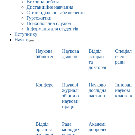
Виховна робота
Дистанційне навчання
Стипендіальне забезпечення
Гуртожитки
Психологічна служба
Інформація для студентів
Вступнику
Наука
Наукова
Наукова
Відділ
Спеціаліз
бібліотека
діяльність
аспірантури
вчені
та
ради
докторантури
Конференції
Наукові
Науково-
Інноваці
журнали,
дослідна
наукові
збірники
частина
кластери
наукових
праць
Відділ
Рада
Академічна
організації
молодих
доброчесність
наукової
вчених