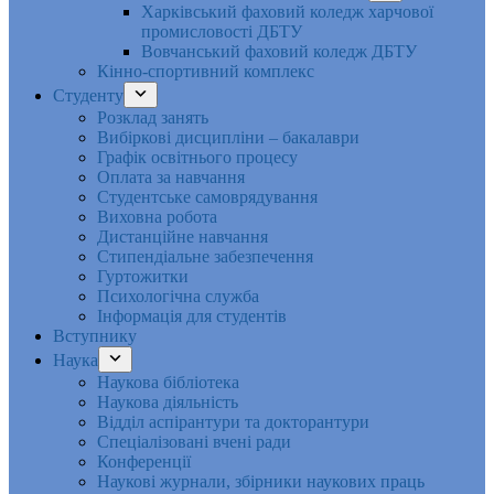
Харківський фаховий коледж харчової
промисловості ДБТУ
Вовчанський фаховий коледж ДБТУ
Кінно-спортивний комплекс
Студенту
Розклад занять
Вибіркові дисципліни – бакалаври
Графік освітнього процесу
Оплата за навчання
Студентське самоврядування
Виховна робота
Дистанційне навчання
Стипендіальне забезпечення
Гуртожитки
Психологічна служба
Інформація для студентів
Вступнику
Наука
Наукова бібліотека
Наукова діяльність
Відділ аспірантури та докторантури
Спеціалізовані вчені ради
Конференції
Наукові журнали, збірники наукових праць