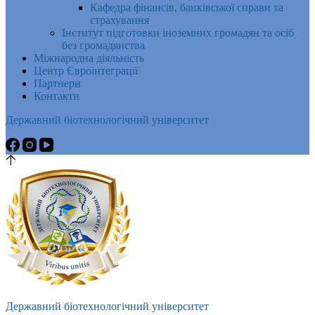
Кафедра фінансів, банківської справи та
страхування
Інститут підготовки іноземних громадян та осіб
без громадянства
Міжнародна діяльність
Центр Євроінтеграції
Партнери
Контакти
Державний біотехнологічний університет
Державний біотехнологічний університет