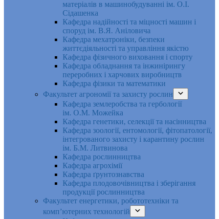
матеріалів в машинобудуванні ім. О.І.
Сідашенка
Кафедра надійності та міцності машин і
споруд ім. В.Я. Аніловича
Кафедра мехатроніки, безпеки
життєдіяльності та управління якістю
Кафедра фізичного виховання і спорту
Кафедра обладнання та інжинірингу
переробних і харчових виробництв
Кафедра фізики та математики
Факультет агрономії та захисту рослин
Кафедра землеробства та гербології
ім. О.М. Можейка
Кафедра генетики, селекції та насінництва
Кафедра зоології, ентомології, фітопатології,
інтегрованого захисту і карантину рослин
ім. Б.М. Литвинова
Кафедра рослинництва
Кафедра агрохімії
Кафедра ґрунтознавства
Кафедра плодовочівництва і зберігання
продукції рослинництва
Факультет енергетики, робототехніки та
комп’ютерних технологій