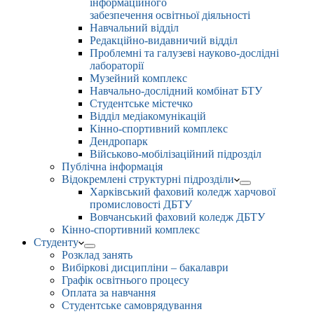
інформаційного
забезпечення освітньої діяльності
Навчальний відділ
Редакційно-видавничий відділ
Проблемні та галузеві науково-дослідні
лабораторії
Музейний комплекс
Навчально-дослідний комбінат БТУ
Студентське містечко
Відділ медіакомунікацій
Кінно-спортивний комплекс
Дендропарк
Військово-мобілізаційний підрозділ
Публічна інформація
Відокремлені структурні підрозділи
Харківський фаховий коледж харчової
промисловості ДБТУ
Вовчанський фаховий коледж ДБТУ
Кінно-спортивний комплекс
Студенту
Розклад занять
Вибіркові дисципліни – бакалаври
Графік освітнього процесу
Оплата за навчання
Студентське самоврядування