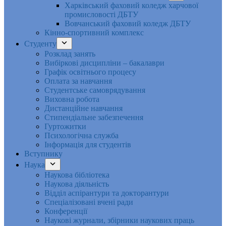
Харківський фаховий коледж харчової
промисловості ДБТУ
Вовчанський фаховий коледж ДБТУ
Кінно-спортивний комплекс
Студенту
Розклад занять
Вибіркові дисципліни – бакалаври
Графік освітнього процесу
Оплата за навчання
Студентське самоврядування
Виховна робота
Дистанційне навчання
Стипендіальне забезпечення
Гуртожитки
Психологічна служба
Інформація для студентів
Вступнику
Наука
Наукова бібліотека
Наукова діяльність
Відділ аспірантури та докторантури
Спеціалізовані вчені ради
Конференції
Наукові журнали, збірники наукових праць