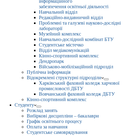
інформаційного
забезпечення освітньої діяльності
Навчальний відділ
Редакційно-видавничий відділ
Проблемні та галузеві науково-дослідні
лабораторії
Музейний комплекс
Навчально-дослідний комбінат БТУ
Студентське містечко
Відділ медіакомунікацій
Кінно-спортивний комплекс
Дендропарк
Військово-мобілізаційний підрозділ
Публічна інформація
Відокремлені структурні підрозділи
Харківський фаховий коледж харчової
промисловості ДБТУ
Вовчанський фаховий коледж ДБТУ
Кінно-спортивний комплекс
Студенту
Розклад занять
Вибіркові дисципліни – бакалаври
Графік освітнього процесу
Оплата за навчання
Студентське самоврядування