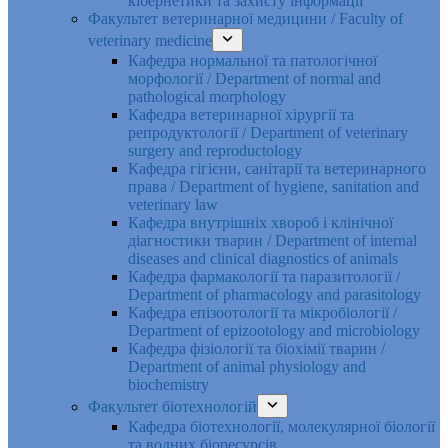
кібернетики та захисту інформації
Факультет ветеринарної медицини / Faculty of
veterinary medicine
Кафедра нормальної та патологічної
морфології / Department of normal and
pathological morphology
Кафедра ветеринарної хірургії та
репродуктології / Department of veterinary
surgery and reproductology
Кафедра гігієни, санітарії та ветеринарного
права / Department of hygiene, sanitation and
veterinary law
Кафедра внутрішніх хвороб і клінічної
діагностики тварин / Department of internal
diseases and clinical diagnostics of animals
Кафедра фармакології та паразитології /
Department of pharmacology and parasitology
Кафедра епізоотології та мікробіології /
Department of epizootology and microbiology
Кафедра фізіології та біохімії тварин /
Department of animal physiology and
biochemistry
Факультет біотехнологій
Кафедра біотехнології, молекулярної біології
та водних біоресурсів