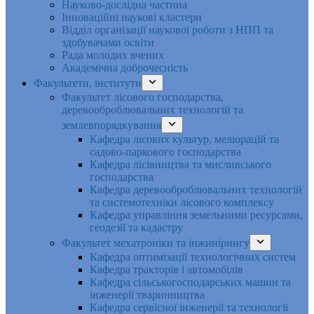
Науково-дослідна частина
Інноваційні наукові кластери
Відділ організації наукової роботи з НПП та
здобувачами освіти
Рада молодих вчених
Академічна доброчесність
Факультети, інститути
Факультет лісового господарства,
деревооброблювальних технологій та
землевпорядкування
Кафедра лісових культур, меліорацій та
садово-паркового господарства
Кафедра лісівництва та мисливського
господарства
Кафедра деревооброблювальних технологій
та системотехніки лісового комплексу
Кафедра управління земельними ресурсами,
геодезії та кадастру
Факультет мехатроніки та інжинірингу
Кафедра оптимізації технологічних систем
Кафедра тракторів і автомобілів
Кафедра сільськогосподарських машин та
інженерії тваринництва
Кафедра cервісної інженерії та технології