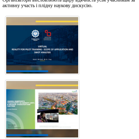
активну участь і плідну наукову дискусію.