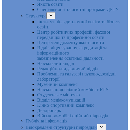
Якість освіти
Спеціальності та освітні програми ДБТУ
Структура
Інститут післядипломної освіти та бізнес-
освіти
Центр робітничих професій, фахової
передвищої та професійної освіти
Центр менеджменту якості освіти
Відділ ліцензування, акредитації та
інформаційного
забезпечення освітньої діяльності
Навчальний відділ
Редакційно-видавничий відділ
Проблемні та галузеві науково-дослідні
лабораторії
Музейний комплекс
Навчально-дослідний комбінат БТУ
Студентське містечко
Відділ медіакомунікацій
Кінно-спортивний комплекс
Дендропарк
Військово-мобілізаційний підрозділ
Публічна інформація
Відокремлені структурні підрозділи