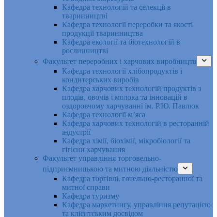
Кафедра технологій та селекції в
тваринництві
Кафедра технології переробки та якості
продукції тваринництва
Кафедра екології та біотехнологій в
рослинництві
Факультет переробних і харчових виробництв
Кафедра технології хлібопродуктів і
кондитерських виробів
Кафедра харчових технологій продуктів з
плодів, овочів і молока та інновацій в
оздоровчому харчуванні ім. Р.Ю. Павлюк
Кафедра технології м’яса
Кафедра харчових технологій в ресторанній
індустрії
Кафедра хімії, біохімії, мікробіології та
гігієни харчування
Факультет управління торговельно-
підприємницькою та митною діяльністю
Кафедра торгівлі, готельно-ресторанної та
митної справи
Кафедра туризму
Кафедра маркетингу, управління репутацією
та клієнтським досвідом