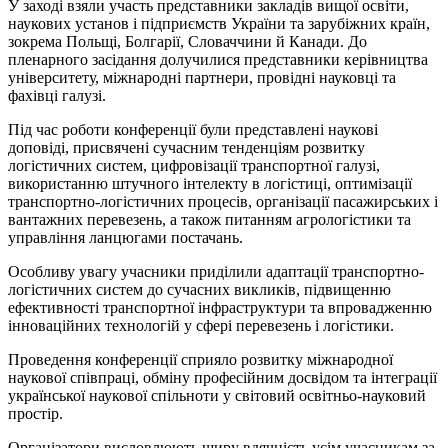
У заході взяли участь представники закладів вищої освіти,
наукових установ і підприємств України та зарубіжних країн,
зокрема Польщі, Болгарії, Словаччини й Канади. До
пленарного засідання долучилися представники керівництва
університету, міжнародні партнери, провідні науковці та
фахівці галузі.
Під час роботи конференції були представлені наукові
доповіді, присвячені сучасним тенденціям розвитку
логістичних систем, цифровізації транспортної галузі,
використанню штучного інтелекту в логістиці, оптимізації
транспортно-логістичних процесів, організації пасажирських і
вантажних перевезень, а також питанням агрологістики та
управління ланцюгами постачань.
Особливу увагу учасники приділили адаптації транспортно-
логістичних систем до сучасних викликів, підвищенню
ефективності транспортної інфраструктури та впровадженню
інноваційних технологій у сфері перевезень і логістики.
Проведення конференції сприяло розвитку міжнародної
наукової співпраці, обміну професійним досвідом та інтеграції
української наукової спільноти у світовий освітньо-науковий
простір.
Організатори висловлюють щиру вдячність усім учасникам за