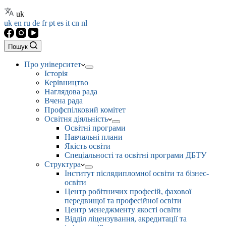
uk
uk
en
ru
de
fr
pt
es
it
cn
nl
Пошук
Про університет
Історія
Керівництво
Наглядова рада
Вчена рада
Профспілковий комітет
Освітня діяльність
Освітні програми
Навчальні плани
Якість освіти
Спеціальності та освітні програми ДБТУ
Структура
Інститут післядипломної освіти та бізнес-
освіти
Центр робітничих професій, фахової
передвищої та професійної освіти
Центр менеджменту якості освіти
Відділ ліцензування, акредитації та