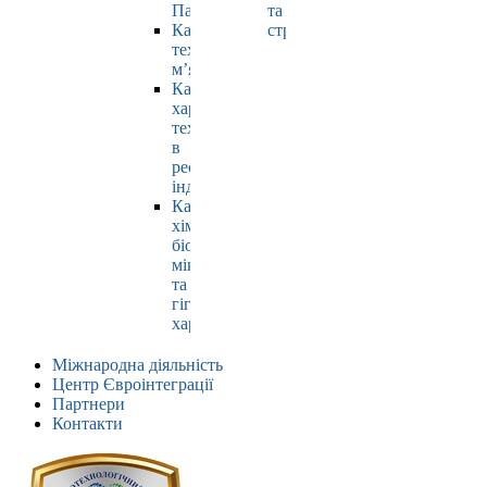
Павлюк
та
Кафедра
страхування
технології
м’яса
Кафедра
харчових
технологій
в
ресторанній
індустрії
Кафедра
хімії,
біохімії,
мікробіології
та
гігієни
харчування
Міжнародна діяльність
Центр Євроінтеграції
Партнери
Контакти