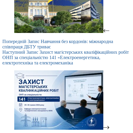
Попередній
Запис
Навчання без кордонів: міжнародна
співпраця ДБТУ триває
Наступний
Запис
Захист магістерських кваліфікаційних робіт
ОНП за спеціальністю 141 «Електроенергетика,
електротехніка та електромеханіка