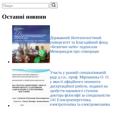
Немає
результатів
Останні новини
Державний біотехнологічний
університет та Благодійний фонд
«Безпечне небо» підписали
Меморандум про співпрацю
Участь у разовій спеціалізованій
раді д.т.н., проф. Мірошника О. О.
у якості офіційного опонента
дисертаційної роботи, поданої на
здобуття наукового ступеня
доктора філософії за спеціальністю
141 Електроенергетика,
електротехніка та електромеханіка