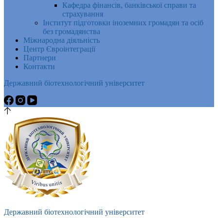
Кафедра фінансів, банківської справи та
страхування
Інститут підготовки іноземних громадян та осіб
без громадянства
Міжнародна діяльність
Центр Євроінтеграції
Партнери
Контакти
Державний біотехнологічний університет
Державний біотехнологічний університет