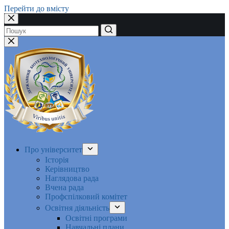
Перейти до вмісту
Немає
результатів
Про університет
Історія
Керівництво
Наглядова рада
Вчена рада
Профспілковий комітет
Освітня діяльність
Освітні програми
Навчальні плани