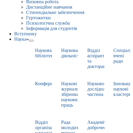
Виховна робота
Дистанційне навчання
Стипендіальне забезпечення
Гуртожитки
Психологічна служба
Інформація для студентів
Вступнику
Наука
Наукова
Наукова
Відділ
Спеціаліз
бібліотека
діяльність
аспірантури
вчені
та
ради
докторантури
Конференції
Наукові
Науково-
Інноваці
журнали,
дослідна
наукові
збірники
частина
кластери
наукових
праць
Відділ
Рада
Академічна
організації
молодих
доброчесність
наукової
вчених