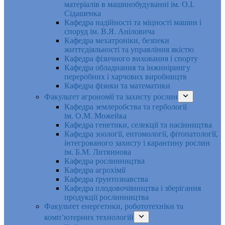
матеріалів в машинобудуванні ім. О.І.
Сідашенка
Кафедра надійності та міцності машин і
споруд ім. В.Я. Аніловича
Кафедра мехатроніки, безпеки
життєдіяльності та управління якістю
Кафедра фізичного виховання і спорту
Кафедра обладнання та інжинірингу
переробних і харчових виробництв
Кафедра фізики та математики
Факультет агрономії та захисту рослин
Кафедра землеробства та гербології
ім. О.М. Можейка
Кафедра генетики, селекції та насінництва
Кафедра зоології, ентомології, фітопатології,
інтегрованого захисту і карантину рослин
ім. Б.М. Литвинова
Кафедра рослинництва
Кафедра агрохімії
Кафедра ґрунтознавства
Кафедра плодовочівництва і зберігання
продукції рослинництва
Факультет енергетики, робототехніки та
комп’ютерних технологій