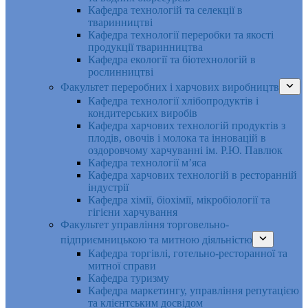
Кафедра технологій та селекції в
тваринництві
Кафедра технології переробки та якості
продукції тваринництва
Кафедра екології та біотехнологій в
рослинництві
Факультет переробних і харчових виробництв
Кафедра технології хлібопродуктів і
кондитерських виробів
Кафедра харчових технологій продуктів з
плодів, овочів і молока та інновацій в
оздоровчому харчуванні ім. Р.Ю. Павлюк
Кафедра технології м’яса
Кафедра харчових технологій в ресторанній
індустрії
Кафедра хімії, біохімії, мікробіології та
гігієни харчування
Факультет управління торговельно-
підприємницькою та митною діяльністю
Кафедра торгівлі, готельно-ресторанної та
митної справи
Кафедра туризму
Кафедра маркетингу, управління репутацією
та клієнтським досвідом