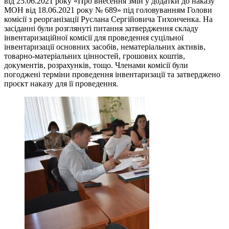
від 25.06.2021 року «Про внесення змін у додатки до наказу
МОН від 18.06.2021 року № 689» під головуванням Голови
комісії з реорганізації Руслана Сергійовича Тихонченка. На
засіданні були розглянуті питання затвердження складу
інвентаризаційної комісії для проведення суцільної
інвентаризації основних засобів, нематеріальних активів,
товарно-матеріальних цінностей, грошових коштів,
документів, розрахунків, тощо. Членами комісії були
погоджені терміни проведення інвентаризації та затверджено
проєкт наказу для її проведення.