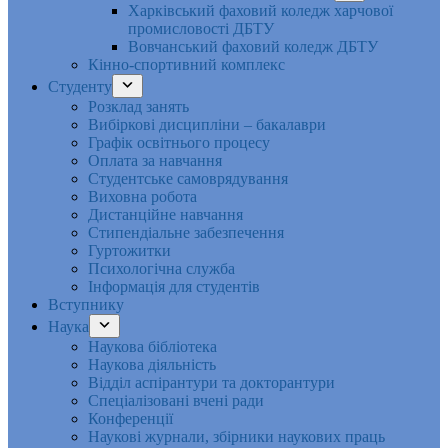
Харківський фаховий коледж харчової
промисловості ДБТУ
Вовчанський фаховий коледж ДБТУ
Кінно-спортивний комплекс
Студенту
Розклад занять
Вибіркові дисципліни – бакалаври
Графік освітнього процесу
Оплата за навчання
Студентське самоврядування
Виховна робота
Дистанційне навчання
Стипендіальне забезпечення
Гуртожитки
Психологічна служба
Інформація для студентів
Вступнику
Наука
Наукова бібліотека
Наукова діяльність
Відділ аспірантури та докторантури
Спеціалізовані вчені ради
Конференції
Наукові журнали, збірники наукових праць