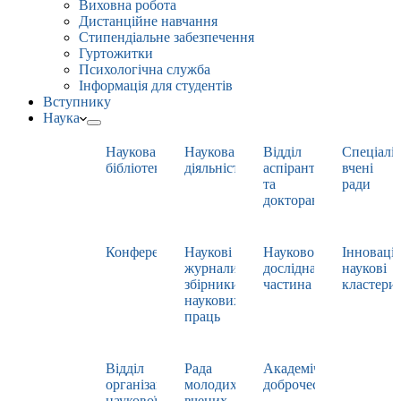
Виховна робота
Дистанційне навчання
Стипендіальне забезпечення
Гуртожитки
Психологічна служба
Інформація для студентів
Вступнику
Наука
Наукова
Наукова
Відділ
Спеціаліз
бібліотека
діяльність
аспірантури
вчені
та
ради
докторантури
Конференції
Наукові
Науково-
Інноваці
журнали,
дослідна
наукові
збірники
частина
кластери
наукових
праць
Відділ
Рада
Академічна
організації
молодих
доброчесність
наукової
вчених