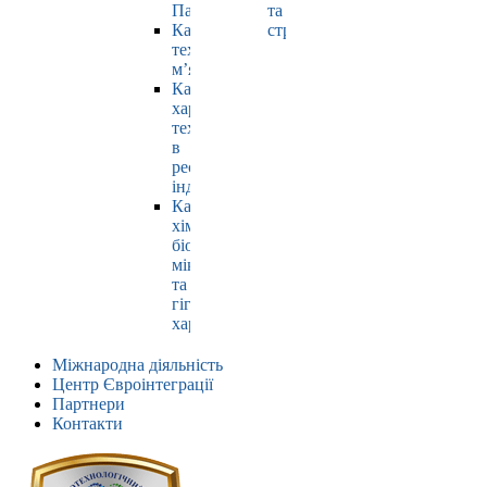
Павлюк
та
Кафедра
страхування
технології
м’яса
Кафедра
харчових
технологій
в
ресторанній
індустрії
Кафедра
хімії,
біохімії,
мікробіології
та
гігієни
харчування
Міжнародна діяльність
Центр Євроінтеграції
Партнери
Контакти