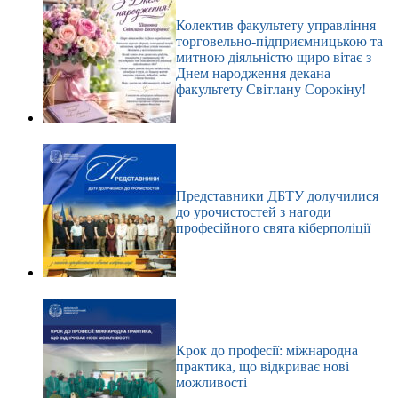
Колектив факультету управління
торговельно-підприємницькою та
митною діяльністю щиро вітає з
Днем народження декана
факультету Світлану Сорокіну!
Представники ДБТУ долучилися
до урочистостей з нагоди
професійного свята кіберполіції
Крок до професії: міжнародна
практика, що відкриває нові
можливості