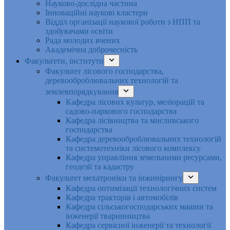
Науково-дослідна частина
Інноваційні наукові кластери
Відділ організації наукової роботи з НПП та
здобувачами освіти
Рада молодих вчених
Академічна доброчесність
Факультети, інститути
Факультет лісового господарства,
деревооброблювальних технологій та
землевпорядкування
Кафедра лісових культур, меліорацій та
садово-паркового господарства
Кафедра лісівництва та мисливського
господарства
Кафедра деревооброблювальних технологій
та системотехніки лісового комплексу
Кафедра управління земельними ресурсами,
геодезії та кадастру
Факультет мехатроніки та інжинірингу
Кафедра оптимізації технологічних систем
Кафедра тракторів і автомобілів
Кафедра сільськогосподарських машин та
інженерії тваринництва
Кафедра cервісної інженерії та технології