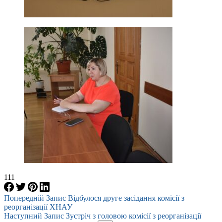
111
Попередній
Запис
Відбулося друге засідання комісії з
реорганізації ХНАУ
Наступний
Запис
Зустріч з головою комісії з реорганізації