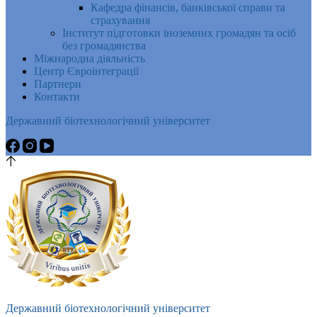
Кафедра фінансів, банківської справи та
страхування
Інститут підготовки іноземних громадян та осіб
без громадянства
Міжнародна діяльність
Центр Євроінтеграції
Партнери
Контакти
Державний біотехнологічний університет
Державний біотехнологічний університет