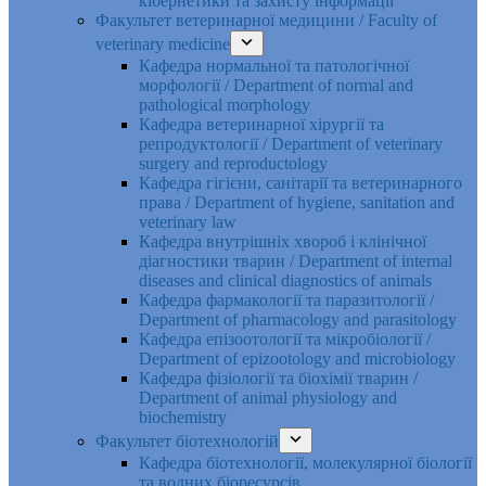
кібернетики та захисту інформації
Факультет ветеринарної медицини / Faculty of
veterinary medicine
Кафедра нормальної та патологічної
морфології / Department of normal and
pathological morphology
Кафедра ветеринарної хірургії та
репродуктології / Department of veterinary
surgery and reproductology
Кафедра гігієни, санітарії та ветеринарного
права / Department of hygiene, sanitation and
veterinary law
Кафедра внутрішніх хвороб і клінічної
діагностики тварин / Department of internal
diseases and clinical diagnostics of animals
Кафедра фармакології та паразитології /
Department of pharmacology and parasitology
Кафедра епізоотології та мікробіології /
Department of epizootology and microbiology
Кафедра фізіології та біохімії тварин /
Department of animal physiology and
biochemistry
Факультет біотехнологій
Кафедра біотехнології, молекулярної біології
та водних біоресурсів