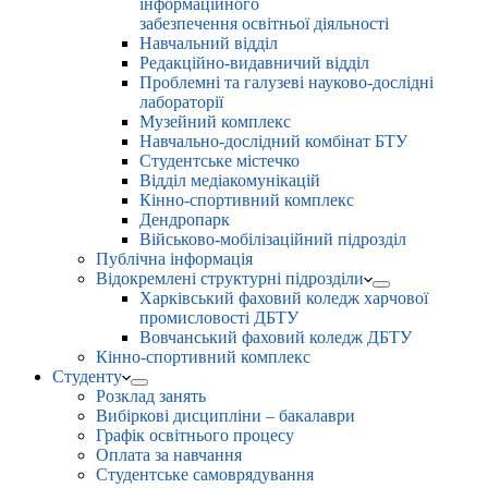
інформаційного
забезпечення освітньої діяльності
Навчальний відділ
Редакційно-видавничий відділ
Проблемні та галузеві науково-дослідні
лабораторії
Музейний комплекс
Навчально-дослідний комбінат БТУ
Студентське містечко
Відділ медіакомунікацій
Кінно-спортивний комплекс
Дендропарк
Військово-мобілізаційний підрозділ
Публічна інформація
Відокремлені структурні підрозділи
Харківський фаховий коледж харчової
промисловості ДБТУ
Вовчанський фаховий коледж ДБТУ
Кінно-спортивний комплекс
Студенту
Розклад занять
Вибіркові дисципліни – бакалаври
Графік освітнього процесу
Оплата за навчання
Студентське самоврядування