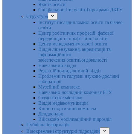
Якість освіти
Спеціальності та освітні програми ДБТУ
Структура
Інститут післядипломної освіти та бізнес-
освіти
Центр робітничих професій, фахової
передвищої та професійної освіти
Центр менеджменту якості освіти
Відділ ліцензування, акредитації та
інформаційного
забезпечення освітньої діяльності
Навчальний відділ
Редакційно-видавничий відділ
Проблемні та галузеві науково-дослідні
лабораторії
Музейний комплекс
Навчально-дослідний комбінат БТУ
Студентське містечко
Відділ медіакомунікацій
Кінно-спортивний комплекс
Дендропарк
Військово-мобілізаційний підрозділ
Публічна інформація
Відокремлені структурні підрозділи