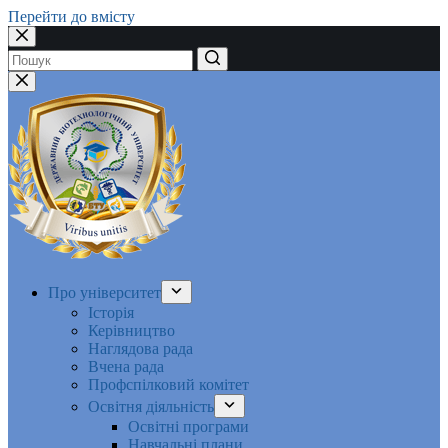
Перейти до вмісту
Немає
результатів
Про університет
Історія
Керівництво
Наглядова рада
Вчена рада
Профспілковий комітет
Освітня діяльність
Освітні програми
Навчальні плани