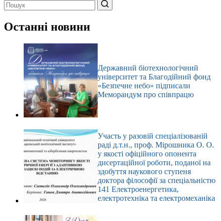
Немає
результатів
Останні новини
Державний біотехнологічний
університет та Благодійний фонд
«Безпечне небо» підписали
Меморандум про співпрацю
Участь у разовій спеціалізованій
раді д.т.н., проф. Мірошника О. О.
у якості офіційного опонента
дисертаційної роботи, поданої на
здобуття наукового ступеня
доктора філософії за спеціальністю
141 Електроенергетика,
електротехніка та електромеханіка