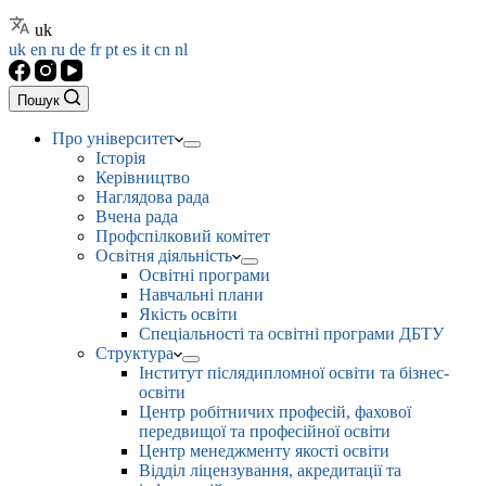
uk
uk
en
ru
de
fr
pt
es
it
cn
nl
Пошук
Про університет
Історія
Керівництво
Наглядова рада
Вчена рада
Профспілковий комітет
Освітня діяльність
Освітні програми
Навчальні плани
Якість освіти
Спеціальності та освітні програми ДБТУ
Структура
Інститут післядипломної освіти та бізнес-
освіти
Центр робітничих професій, фахової
передвищої та професійної освіти
Центр менеджменту якості освіти
Відділ ліцензування, акредитації та