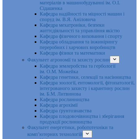
матеріалів в машинобудуванні ім. О.І.
Сідашенка
Кафедра надійності та міцності машин і
споруд ім. В.Я. Аніловича
Кафедра мехатроніки, безпеки
життєдіяльності та управління якістю
Кафедра фізичного виховання і спорту
Кафедра обладнання та інжинірингу
переробних і харчових виробництв
Кафедра фізики та математики
Факультет агрономії та захисту рослин
Кафедра землеробства та гербології
ім. О.М. Можейка
Кафедра генетики, селекції та насінництва
Кафедра зоології, ентомології, фітопатології,
інтегрованого захисту і карантину рослин
ім. Б.М. Литвинова
Кафедра рослинництва
Кафедра агрохімії
Кафедра ґрунтознавства
Кафедра плодовочівництва і зберігання
продукції рослинництва
Факультет енергетики, робототехніки та
комп’ютерних технологій