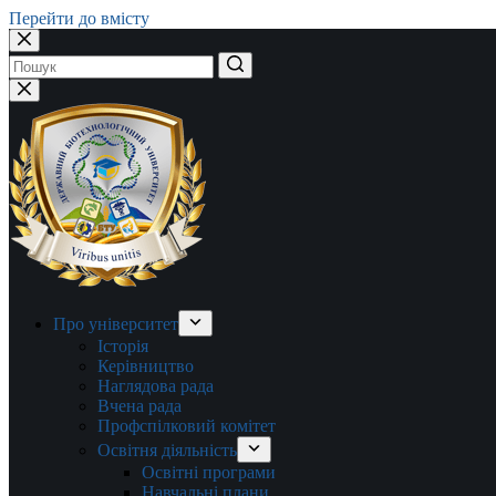
Перейти до вмісту
Немає
результатів
Про університет
Історія
Керівництво
Наглядова рада
Вчена рада
Профспілковий комітет
Освітня діяльність
Освітні програми
Навчальні плани