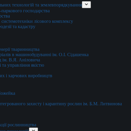
льних технологій та землевпорядкування
о-паркового господарства
рства
 системотехніки лісового комплексу
дезії та кадастру
енерії тваринництва
еріалів в машинобудуванні ім. О.І. Сідашенка
д ім. В.Я. Аніловича
 та управління якістю
их і харчових виробництв
 Можейка
 інтегрованого захисту і карантину рослин ім. Б.М. Литвинова
кції рослинництва