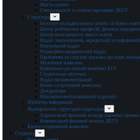
Якість освіти
Спеціальності та освітні програми ДБТУ
Структура
Інститут післядипломної освіти та бізнес-осві
Центр робітничих професій, фахової передвищо
Центр менеджменту якості освіти
Відділ ліцензування, акредитації та інформаці
Навчальний відділ
Редакційно-видавничий відділ
Проблемні та галузеві науково-дослідні лабора
Музейний комплекс
Навчально-дослідний комбінат БТУ
Студентське містечко
Відділ медіакомунікацій
Кінно-спортивний комплекс
Дендропарк
Військово-мобілізаційний підрозділ
Публічна інформація
Відокремлені структурні підрозділи
Харківський фаховий коледж харчової проми
Вовчанський фаховий коледж ДБТУ
Кінно-спортивний комплекс
Студенту
Розклад занять