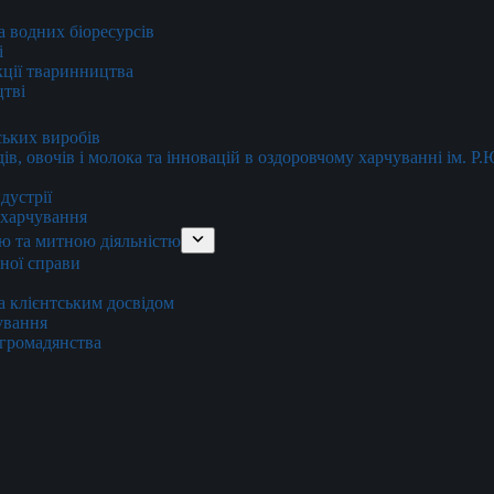
та водних біоресурсів
і
кції тваринництва
цтві
ських виробів
ів, овочів і молока та інновацій в оздоровчому харчуванні ім. Р
дустрії
и харчування
ю та митною діяльністю
тної справи
а клієнтським досвідом
хування
 громадянства