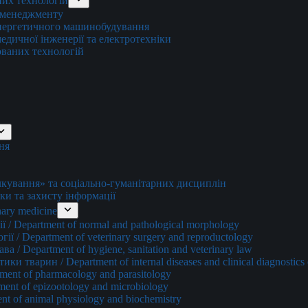
них технологій
о менеджменту
енергетичного машинобудування
едичної інженерії та електротехніки
ованих технологій
ня
ування» та соціально-гуманітарних дисциплін
ки та захисту інформації
ary medicine
 / Department of normal and pathological morphology
ї / Department of veterinary surgery and reproductology
а / Department of hygiene, sanitation and veterinary law
и тварин / Department of internal diseases and clinical diagnostics 
ment of pharmacology and parasitology
ment of epizootology and microbiology
nt of animal physiology and biochemistry