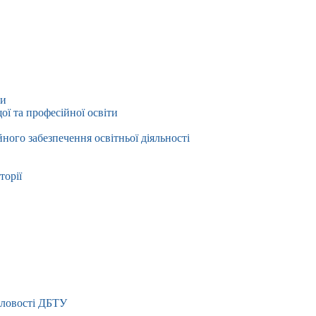
ти
ї та професійної освіти
йного забезпечення освітньої діяльності
торії
словості ДБТУ