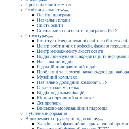
Профспілковий комітет
Освітня діяльність
Освітні програми
Навчальні плани
Якість освіти
Спеціальності та освітні програми ДБТУ
Структура
Інститут післядипломної освіти та бізнес-осві
Центр робітничих професій, фахової передвищо
Центр менеджменту якості освіти
Відділ ліцензування, акредитації та інформаці
Навчальний відділ
Редакційно-видавничий відділ
Проблемні та галузеві науково-дослідні лабора
Музейний комплекс
Навчально-дослідний комбінат БТУ
Студентське містечко
Відділ медіакомунікацій
Кінно-спортивний комплекс
Дендропарк
Військово-мобілізаційний підрозділ
Публічна інформація
Відокремлені структурні підрозділи
Харківський фаховий коледж харчової проми
Вовчанський фаховий коледж ДБТУ