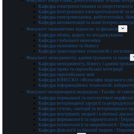
Факультет енергетики, робототехніки та комп’ютер
Кафедра електропостачання та енергетичног
Кафедра інтегрованих електротехнологій та 
Кафедра електромеханіки, робототехніки, біом
Кафедра автоматизації та комп’ютерно-інтегр
Факультет економічних відносин та фінансів
Кафедра обліку, аудиту та оподаткування
Кафедра глобальної економіки
Кафедра економіки та бізнесу
Кафедра транспортних технологій і логістики
Факультет менеджменту, адміністрування та права
Кафедра менеджменту, бізнесу і адмініструван
Кафедра права та європейської інтеграції
Кафедра європейських мов
Кафедра ЮНЕСКО «Філософія людського спілк
Кафедра інформаційних технологій, кібернети
Факультет ветеринарної медицини / Faculty of veterin
Кафедра нормальної та патологічної морфології
Кафедра ветеринарної хірургії та репродуктологі
Кафедра гігієни, санітарії та ветеринарного прав
Кафедра внутрішніх хвороб і клінічної діагностик
Кафедра фармакології та паразитології / Depart
Кафедра епізоотології та мікробіології / Depart
Кафедра фізіології та біохімії тварин / Departme