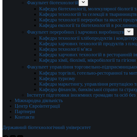
Факультет біотехнологій
Кафедра біотехнології, молекулярної біології 
Кафедра технологій та селекції в тваринництв
Кафедра технології переробки та якості проду
Кафедра екології та біотехнологій в рослинни
Факультет переробних і харчових виробництв
Кафедра технології хлібопродуктів і кондитер
Кафедра харчових технологій продуктів з плод
Кафедра технології м’яса
Кафедра харчових технологій в ресторанній ін
Кафедра хімії, біохімії, мікробіології та гігієн
Факультет управління торговельно-підприємницько
Кафедра торгівлі, готельно-ресторанної та ми
Кафедра туризму
Кафедра маркетингу, управління репутацією т
Кафедра фінансів, банківської справи та стра
Інститут підготовки іноземних громадян та осіб без
Міжнародна діяльність
Центр Євроінтеграції
Партнери
Контакти
Державний біотехнологічний університет