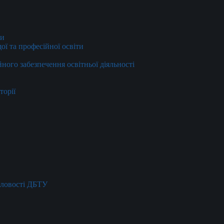
ти
ї та професійної освіти
йного забезпечення освітньої діяльності
торії
словості ДБТУ