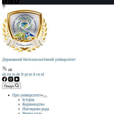
Державний біотехнологічний університет
uk
uk
en
ru
de
fr
pt
es
it
cn
nl
Пошук
Про університет
Історія
Керівництво
Наглядова рада
Вчена рада