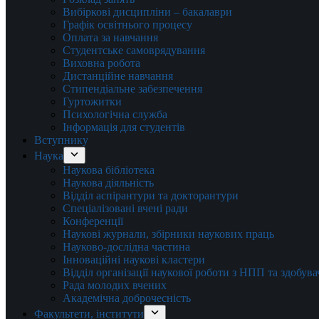
Вибіркові дисципліни – бакалаври
Графік освітнього процесу
Оплата за навчання
Студентське самоврядування
Виховна робота
Дистанційне навчання
Стипендіальне забезпечення
Гуртожитки
Психологічна служба
Інформація для студентів
Вступнику
Наука
Наукова бібліотека
Наукова діяльність
Відділ аспірантури та докторантури
Спеціалізовані вчені ради
Конференції
Наукові журнали, збірники наукових праць
Науково-дослідна частина
Інноваційні наукові кластери
Відділ організації наукової роботи з НПП та здобув
Рада молодих вчених
Академічна доброчесність
Факультети, інститути