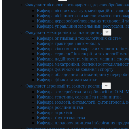
Факультет лісового господарства, деревооброблюва
Кафедра лісових культур, меліорацій та садов
Кафедра лісівництва та мисливського господа
Кафедра деревооброблювальних технологій та
Кафедра управління земельними ресурсами, гео
Факультет мехатроніки та інжинірингу
Кафедра оптимізації технологічних систем
Кафедра тракторів і автомобілів
Кафедра сільськогосподарських машин та інж
Кафедра cервісної інженерії та технології мат
Кафедра надійності та міцності машин і спору
Кафедра мехатроніки, безпеки життєдіяльності
Кафедра фізичного виховання і спорту
Кафедра обладнання та інжинірингу переробн
Кафедра фізики та математики
Факультет агрономії та захисту рослин
Кафедра землеробства та гербології ім. О.М.
Кафедра генетики, селекції та насінництва
Кафедра зоології, ентомології, фітопатології,
Кафедра рослинництва
Кафедра агрохімії
Кафедра ґрунтознавства
Кафедра плодовочівництва і зберігання проду