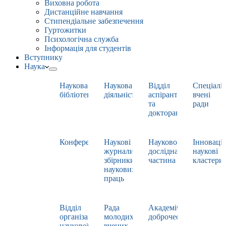
Виховна робота
Дистанційне навчання
Стипендіальне забезпечення
Гуртожитки
Психологічна служба
Інформація для студентів
Вступнику
Наука
Наукова
Наукова
Відділ
Спеціаліз
бібліотека
діяльність
аспірантури
вчені
та
ради
докторантури
Конференції
Наукові
Науково-
Інноваці
журнали,
дослідна
наукові
збірники
частина
кластери
наукових
праць
Відділ
Рада
Академічна
організації
молодих
доброчесність
наукової
вчених