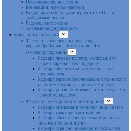
Науково-дослідна частина
Інноваційні наукові кластери
Відділ організації наукової роботи з НПП та
здобувачами освіти
Рада молодих вчених
Академічна доброчесність
Факультети, інститути
Факультет лісового господарства,
деревооброблювальних технологій та
землевпорядкування
Кафедра лісових культур, меліорацій та
садово-паркового господарства
Кафедра лісівництва та мисливського
господарства
Кафедра деревооброблювальних технологій
та системотехніки лісового комплексу
Кафедра управління земельними ресурсами,
геодезії та кадастру
Факультет мехатроніки та інжинірингу
Кафедра оптимізації технологічних систем
Кафедра тракторів і автомобілів
Кафедра сільськогосподарських машин та
інженерії тваринництва
Кафедра cервісної інженерії та технології