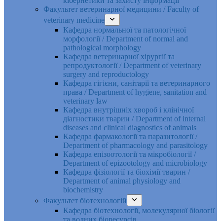
кібернетики та захисту інформації
Факультет ветеринарної медицини / Faculty of
veterinary medicine
Кафедра нормальної та патологічної
морфології / Department of normal and
pathological morphology
Кафедра ветеринарної хірургії та
репродуктології / Department of veterinary
surgery and reproductology
Кафедра гігієни, санітарії та ветеринарного
права / Department of hygiene, sanitation and
veterinary law
Кафедра внутрішніх хвороб і клінічної
діагностики тварин / Department of internal
diseases and clinical diagnostics of animals
Кафедра фармакології та паразитології /
Department of pharmacology and parasitology
Кафедра епізоотології та мікробіології /
Department of epizootology and microbiology
Кафедра фізіології та біохімії тварин /
Department of animal physiology and
biochemistry
Факультет біотехнологій
Кафедра біотехнології, молекулярної біології
та водних біоресурсів