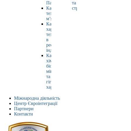
Павлюк
та
Кафедра
страхування
технології
м’яса
Кафедра
харчових
технологій
в
ресторанній
індустрії
Кафедра
хімії,
біохімії,
мікробіології
та
гігієни
харчування
Міжнародна діяльність
Центр Євроінтеграції
Партнери
Контакти