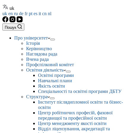
uk
uk
en
ru
de
fr
pt
es
it
cn
nl
Пошук
Про університет
Історія
Керівництво
Наглядова рада
Вчена рада
Профспілковий комітет
Освітня діяльність
Освітні програми
Навчальні плани
Якість освіти
Спеціальності та освітні програми ДБТУ
Структура
Інститут післядипломної освіти та бізнес-
освіти
Центр робітничих професій, фахової
передвищої та професійної освіти
Центр менеджменту якості освіти
Відділ ліцензування, акредитації та