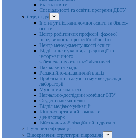
Якість освіти
Спеціальності та освітні програми ДБТУ
Структура
Інститут післядипломної освіти та бізнес-
освіти
Центр робітничих професій, фахової
передвищої та професійної освіти
Центр менеджменту якості освіти
Відділ ліцензування, акредитації та
інформаційного
забезпечення освітньої діяльності
Навчальний відділ
Редакційно-видавничий відділ
Проблемні та галузеві науково-дослідні
лабораторії
Музейний комплекс
Навчально-дослідний комбінат БТУ
Студентське містечко
Відділ медіакомунікацій
Кінно-спортивний комплекс
Дендропарк
Військово-мобілізаційний підрозділ
Публічна інформація
Відокремлені структурні підрозділи