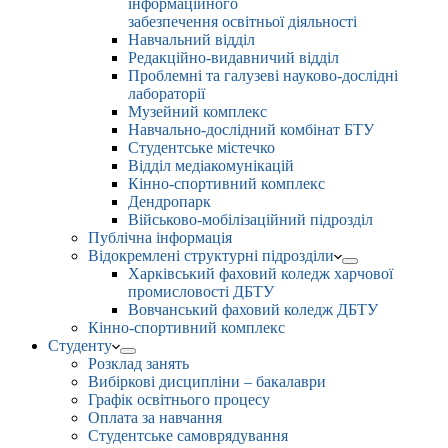
інформаційного
забезпечення освітньої діяльності
Навчальний відділ
Редакційно-видавничий відділ
Проблемні та галузеві науково-дослідні
лабораторії
Музейний комплекс
Навчально-дослідний комбінат БТУ
Студентське містечко
Відділ медіакомунікацій
Кінно-спортивний комплекс
Дендропарк
Військово-мобілізаційний підрозділ
Публічна інформація
Відокремлені структурні підрозділи
Харківський фаховий коледж харчової
промисловості ДБТУ
Вовчанський фаховий коледж ДБТУ
Кінно-спортивний комплекс
Студенту
Розклад занять
Вибіркові дисципліни – бакалаври
Графік освітнього процесу
Оплата за навчання
Студентське самоврядування