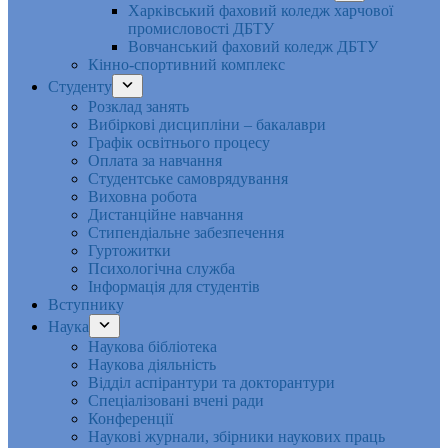
Харківський фаховий коледж харчової
промисловості ДБТУ
Вовчанський фаховий коледж ДБТУ
Кінно-спортивний комплекс
Студенту
Розклад занять
Вибіркові дисципліни – бакалаври
Графік освітнього процесу
Оплата за навчання
Студентське самоврядування
Виховна робота
Дистанційне навчання
Стипендіальне забезпечення
Гуртожитки
Психологічна служба
Інформація для студентів
Вступнику
Наука
Наукова бібліотека
Наукова діяльність
Відділ аспірантури та докторантури
Спеціалізовані вчені ради
Конференції
Наукові журнали, збірники наукових праць