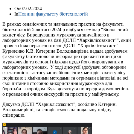
On
07.02.2024
In
Новини факультету біотехнологій
В рамках ознайомчих та навчальних практик на факультеті
біотехнологій 5 лютого 2024 р відбувся семінар “Біологічний
захист лісу. Вирощування мурахожука звичайного в
лабораторних умовах на базі ДСЛП “Харківлісозахист””, який
провела інженер-лісопатолог ДСЛП “Харківлісозахист”
Куриленко К.В. Катерина Володимирівна надала здобувачам
факультету біотехнологій інформацію про життєвий цикл
мурахожуків та основні підходи щодо його вирощування в
лабораторних умовах. У ході дискусії здобувачі обговорили
ефективність застосування біологічних методів захисту лісу
порівняно з хімічними методами та отримали відповіді на всі
свої питання стосовно використання мурахожука для
боротьби із короїдом. Була досягнута попередня домовленість
о проведенні очних екскурсій та практик у майбутньому.
Дякуємо ДСЛП “Харківлісозахист”, особливо Катерині
Володимирівні, та сподіваємось на подальшу плідну
співпрацю.