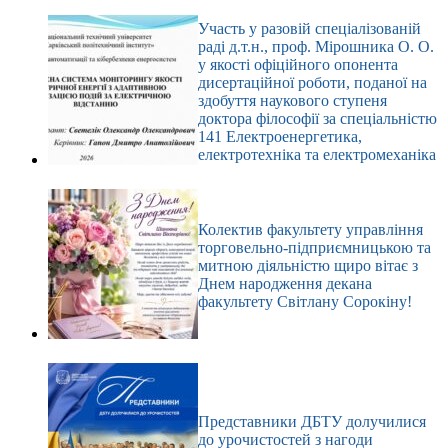
Участь у разовій спеціалізованій
раді д.т.н., проф. Мірошника О. О.
у якості офіційного опонента
дисертаційної роботи, поданої на
здобуття наукового ступеня
доктора філософії за спеціальністю
141 Електроенергетика,
електротехніка та електромеханіка
Колектив факультету управління
торговельно-підприємницькою та
митною діяльністю щиро вітає з
Днем народження декана
факультету Світлану Сорокіну!
Представники ДБТУ долучилися
до урочистостей з нагоди