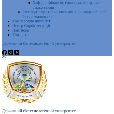
Кафедра фінансів, банківської справи та
страхування
Інститут підготовки іноземних громадян та осіб
без громадянства
Міжнародна діяльність
Центр Євроінтеграції
Партнери
Контакти
Державний біотехнологічний університет
Державний біотехнологічний університет