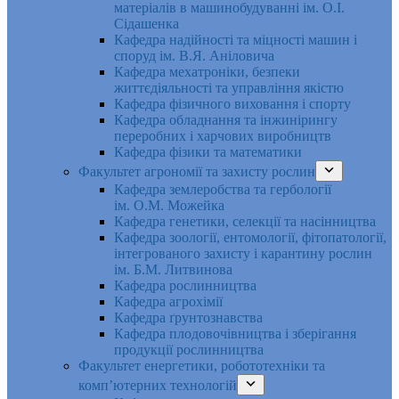
матеріалів в машинобудуванні ім. О.І.
Сідашенка
Кафедра надійності та міцності машин і
споруд ім. В.Я. Аніловича
Кафедра мехатроніки, безпеки
життєдіяльності та управління якістю
Кафедра фізичного виховання і спорту
Кафедра обладнання та інжинірингу
переробних і харчових виробництв
Кафедра фізики та математики
Факультет агрономії та захисту рослин
Кафедра землеробства та гербології
ім. О.М. Можейка
Кафедра генетики, селекції та насінництва
Кафедра зоології, ентомології, фітопатології,
інтегрованого захисту і карантину рослин
ім. Б.М. Литвинова
Кафедра рослинництва
Кафедра агрохімії
Кафедра ґрунтознавства
Кафедра плодовочівництва і зберігання
продукції рослинництва
Факультет енергетики, робототехніки та
комп’ютерних технологій