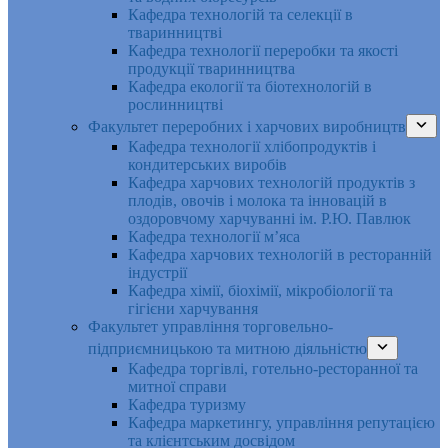
Кафедра технологій та селекції в
тваринництві
Кафедра технології переробки та якості
продукції тваринництва
Кафедра екології та біотехнологій в
рослинництві
Факультет переробних і харчових виробництв
Кафедра технології хлібопродуктів і
кондитерських виробів
Кафедра харчових технологій продуктів з
плодів, овочів і молока та інновацій в
оздоровчому харчуванні ім. Р.Ю. Павлюк
Кафедра технології м’яса
Кафедра харчових технологій в ресторанній
індустрії
Кафедра хімії, біохімії, мікробіології та
гігієни харчування
Факультет управління торговельно-
підприємницькою та митною діяльністю
Кафедра торгівлі, готельно-ресторанної та
митної справи
Кафедра туризму
Кафедра маркетингу, управління репутацією
та клієнтським досвідом