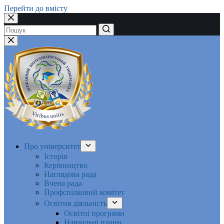
Перейти до вмісту
Немає
результатів
Про університет
Історія
Керівництво
Наглядова рада
Вчена рада
Профспілковий комітет
Освітня діяльність
Освітні програми
Навчальні плани