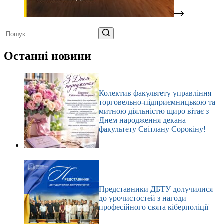
Немає
результатів
Останні новини
Колектив факультету управління
торговельно-підприємницькою та
митною діяльністю щиро вітає з
Днем народження декана
факультету Світлану Сорокіну!
Представники ДБТУ долучилися
до урочистостей з нагоди
професійного свята кіберполіції