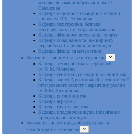
матеріалів в машинобудуванні ім. О.І.
Сідашенка
Кафедра надійності та міцності машин і
споруд ім. В.Я. Аніловича
Кафедра мехатроніки, безпеки
життєдіяльності та управління якістю
Кафедра фізичного виховання і спорту
Кафедра обладнання та інжинірингу
переробних і харчових виробництв
Кафедра фізики та математики
Факультет агрономії та захисту рослин
Кафедра землеробства та гербології
ім. О.М. Можейка
Кафедра генетики, селекції та насінництва
Кафедра зоології, ентомології, фітопатології,
інтегрованого захисту і карантину рослин
ім. Б.М. Литвинова
Кафедра рослинництва
Кафедра агрохімії
Кафедра ґрунтознавства
Кафедра плодовочівництва і зберігання
продукції рослинництва
Факультет енергетики, робототехніки та
комп’ютерних технологій