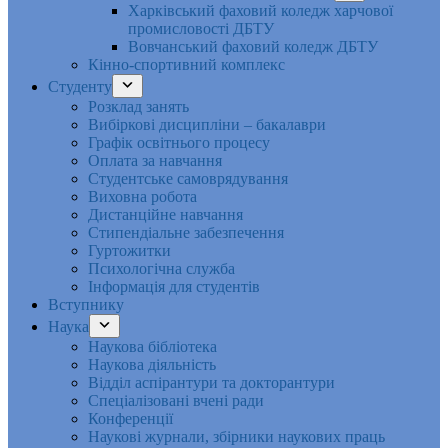
Харківський фаховий коледж харчової
промисловості ДБТУ
Вовчанський фаховий коледж ДБТУ
Кінно-спортивний комплекс
Студенту
Розклад занять
Вибіркові дисципліни – бакалаври
Графік освітнього процесу
Оплата за навчання
Студентське самоврядування
Виховна робота
Дистанційне навчання
Стипендіальне забезпечення
Гуртожитки
Психологічна служба
Інформація для студентів
Вступнику
Наука
Наукова бібліотека
Наукова діяльність
Відділ аспірантури та докторантури
Спеціалізовані вчені ради
Конференції
Наукові журнали, збірники наукових праць