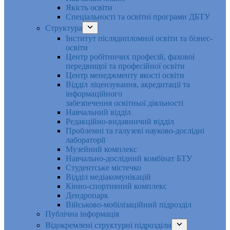
Якість освіти
Спеціальності та освітні програми ДБТУ
Структура
Інститут післядипломної освіти та бізнес-
освіти
Центр робітничих професій, фахової
передвищої та професійної освіти
Центр менеджменту якості освіти
Відділ ліцензування, акредитації та
інформаційного
забезпечення освітньої діяльності
Навчальний відділ
Редакційно-видавничий відділ
Проблемні та галузеві науково-дослідні
лабораторії
Музейний комплекс
Навчально-дослідний комбінат БТУ
Студентське містечко
Відділ медіакомунікацій
Кінно-спортивний комплекс
Дендропарк
Військово-мобілізаційний підрозділ
Публічна інформація
Відокремлені структурні підрозділи