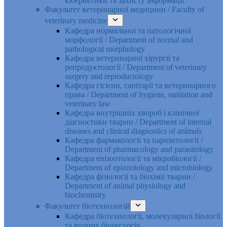
кібернетики та захисту інформації
Факультет ветеринарної медицини / Faculty of
veterinary medicine
Кафедра нормальної та патологічної
морфології / Department of normal and
pathological morphology
Кафедра ветеринарної хірургії та
репродуктології / Department of veterinary
surgery and reproductology
Кафедра гігієни, санітарії та ветеринарного
права / Department of hygiene, sanitation and
veterinary law
Кафедра внутрішніх хвороб і клінічної
діагностики тварин / Department of internal
diseases and clinical diagnostics of animals
Кафедра фармакології та паразитології /
Department of pharmacology and parasitology
Кафедра епізоотології та мікробіології /
Department of epizootology and microbiology
Кафедра фізіології та біохімії тварин /
Department of animal physiology and
biochemistry
Факультет біотехнологій
Кафедра біотехнології, молекулярної біології
та водних біоресурсів