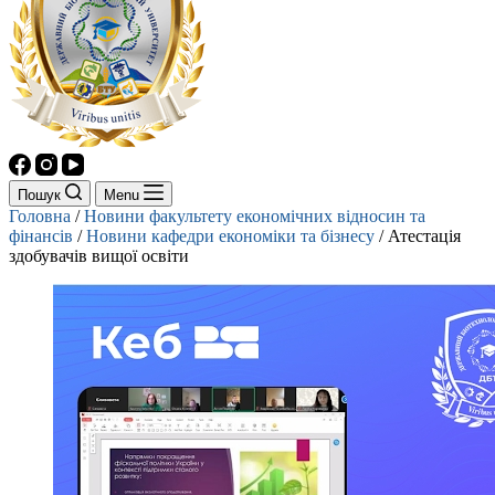
Пошук
Menu
Головна
/
Новини факультету економічних відносин та
фінансів
/
Новини кафедри економіки та бізнесу
/
Атестація
здобувачів вищої освіти