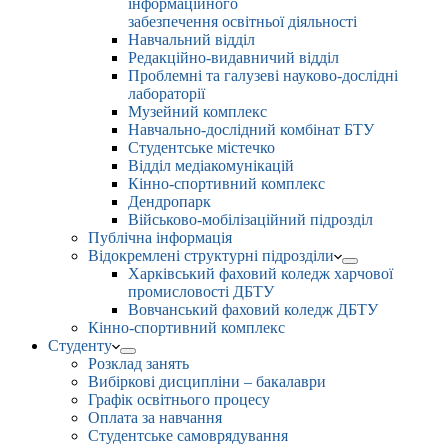
інформаційного
забезпечення освітньої діяльності
Навчальний відділ
Редакційно-видавничий відділ
Проблемні та галузеві науково-дослідні
лабораторії
Музейний комплекс
Навчально-дослідний комбінат БТУ
Студентське містечко
Відділ медіакомунікацій
Кінно-спортивний комплекс
Дендропарк
Військово-мобілізаційний підрозділ
Публічна інформація
Відокремлені структурні підрозділи
Харківський фаховий коледж харчової
промисловості ДБТУ
Вовчанський фаховий коледж ДБТУ
Кінно-спортивний комплекс
Студенту
Розклад занять
Вибіркові дисципліни – бакалаври
Графік освітнього процесу
Оплата за навчання
Студентське самоврядування