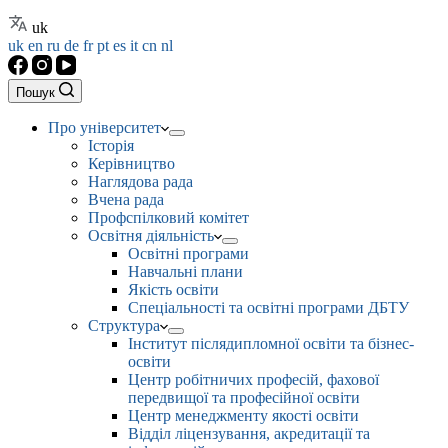
uk
uk
en
ru
de
fr
pt
es
it
cn
nl
Пошук
Про університет
Історія
Керівництво
Наглядова рада
Вчена рада
Профспілковий комітет
Освітня діяльність
Освітні програми
Навчальні плани
Якість освіти
Спеціальності та освітні програми ДБТУ
Структура
Інститут післядипломної освіти та бізнес-
освіти
Центр робітничих професій, фахової
передвищої та професійної освіти
Центр менеджменту якості освіти
Відділ ліцензування, акредитації та