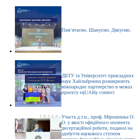
Пам’ятаємо. Шануємо. Дякуємо.
ДБТУ та Університет прикладних
наук Хайльбронна розширюють
міжнародне партнерство в межах
проєкту eqUAlity connect
Участь д.т.н., проф. Мірошника О.
О. у якості офіційного опонента
дисертаційної роботи, поданої на
здобуття наукового ступеня