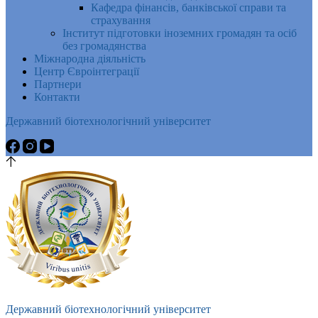
Кафедра фінансів, банківської справи та
страхування
Інститут підготовки іноземних громадян та осіб
без громадянства
Міжнародна діяльність
Центр Євроінтеграції
Партнери
Контакти
Державний біотехнологічний університет
Державний біотехнологічний університет