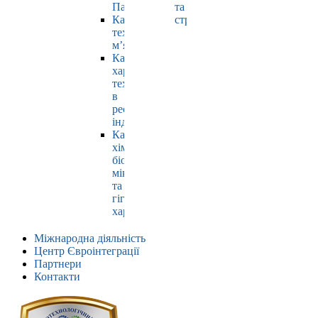
Павлюк
та
Кафедра
страхування
технології
м’яса
Кафедра
харчових
технологій
в
ресторанній
індустрії
Кафедра
хімії,
біохімії,
мікробіології
та
гігієни
харчування
Міжнародна діяльність
Центр Євроінтеграції
Партнери
Контакти