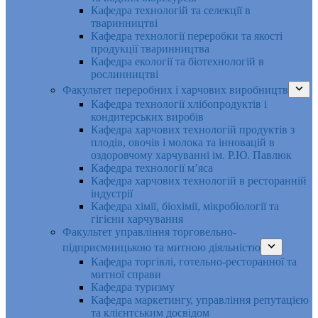
Кафедра технологій та селекції в
тваринництві
Кафедра технології переробки та якості
продукції тваринництва
Кафедра екології та біотехнологій в
рослинництві
Факультет переробних і харчових виробництв
Кафедра технології хлібопродуктів і
кондитерських виробів
Кафедра харчових технологій продуктів з
плодів, овочів і молока та інновацій в
оздоровчому харчуванні ім. Р.Ю. Павлюк
Кафедра технології м’яса
Кафедра харчових технологій в ресторанній
індустрії
Кафедра хімії, біохімії, мікробіології та
гігієни харчування
Факультет управління торговельно-
підприємницькою та митною діяльністю
Кафедра торгівлі, готельно-ресторанної та
митної справи
Кафедра туризму
Кафедра маркетингу, управління репутацією
та клієнтським досвідом