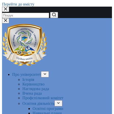
Перейти до вмісту
Немає
результатів
Про університет
Історія
Керівництво
Наглядова рада
Вчена рада
Профспілковий комітет
Освітня діяльність
Освітні програми
Навчальні плани