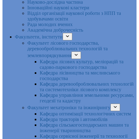
Науково-дослідна частина
Інноваційні наукові кластери
Відділ організації наукової роботи з НПП та
здобувачами освіти
Рада молодих вчених
Академічна доброчесність
Факультети, інститути
Факультет лісового господарства,
деревооброблювальних технологій та
землевпорядкування
Кафедра лісових культур, меліорацій та
садово-паркового господарства
Кафедра лісівництва та мисливського
господарства
Кафедра деревооброблювальних технологій
та системотехніки лісового комплексу
Кафедра управління земельними ресурсами,
геодезії та кадастру
Факультет мехатроніки та інжинірингу
Кафедра оптимізації технологічних систем
Кафедра тракторів і автомобілів
Кафедра сільськогосподарських машин та
інженерії тваринництва
Кафедра cервісної інженерії та технології