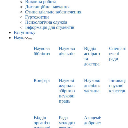
Виховна робота
Дистанційне навчання
Стипендіальне забезпечення
Гуртожитки
Психологічна служба
Інформація для студентів
Вступнику
Наука
Наукова
Наукова
Відділ
Спеціаліз
бібліотека
діяльність
аспірантури
вчені
та
ради
докторантури
Конференції
Наукові
Науково-
Інноваці
журнали,
дослідна
наукові
збірники
частина
кластери
наукових
праць
Відділ
Рада
Академічна
організації
молодих
доброчесність
наукової
вчених