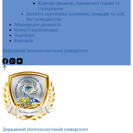
Кафедра фінансів, банківської справи та
страхування
Інститут підготовки іноземних громадян та осіб
без громадянства
Міжнародна діяльність
Центр Євроінтеграції
Партнери
Контакти
Державний біотехнологічний університет
Державний біотехнологічний університет