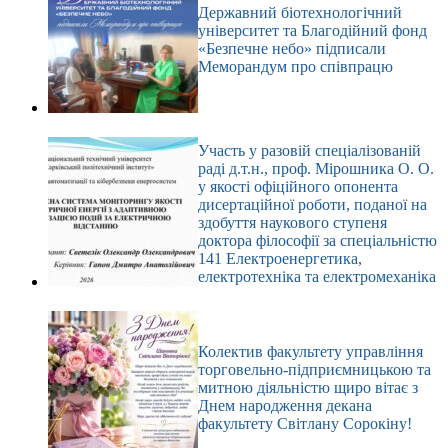
Державний біотехнологічний
університет та Благодійний фонд
«Безпечне небо» підписали
Меморандум про співпрацю
Участь у разовій спеціалізованій
раді д.т.н., проф. Мірошника О. О.
у якості офіційного опонента
дисертаційної роботи, поданої на
здобуття наукового ступеня
доктора філософії за спеціальністю
141 Електроенергетика,
електротехніка та електромеханіка
Колектив факультету управління
торговельно-підприємницькою та
митною діяльністю щиро вітає з
Днем народження декана
факультету Світлану Сорокіну!