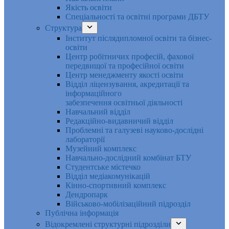
Якість освіти
Спеціальності та освітні програми ДБТУ
Структура
Інститут післядипломної освіти та бізнес-
освіти
Центр робітничих професій, фахової
передвищої та професійної освіти
Центр менеджменту якості освіти
Відділ ліцензування, акредитації та
інформаційного
забезпечення освітньої діяльності
Навчальний відділ
Редакційно-видавничий відділ
Проблемні та галузеві науково-дослідні
лабораторії
Музейний комплекс
Навчально-дослідний комбінат БТУ
Студентське містечко
Відділ медіакомунікацій
Кінно-спортивний комплекс
Дендропарк
Військово-мобілізаційний підрозділ
Публічна інформація
Відокремлені структурні підрозділи