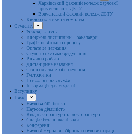
Харківський фаховий коледж харчової
промисловості ДБТУ
Вовчанський фаховий коледж ДБТУ
Кінно-спортивний комплекс
Студенту
Розклад занять
Вибіркові дисципліни – бакалаври
Графік освітнього процесу
Оплата за навчання
Студентське самоврядування
Виховна робота
Дистанційне навчання
Стипендіальне забезпечення
Гуртожитки
Психологічна служба
Інформація для студентів
Вступнику
Наука
Наукова бібліотека
Наукова діяльність
Відділ аспірантури та докторантури
Спеціалізовані вчені ради
Конференції
Наукові журнали, збірники наукових праць