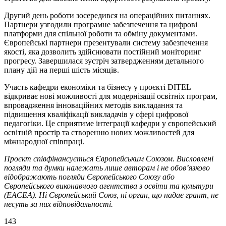
Другий день роботи зосередився на операційних питаннях.
Партнери узгодили програмне забезпечення та цифрові
платформи для спільної роботи та обміну документами.
Європейські партнери презентували систему забезпечення
якості, яка дозволить здійснювати постійний моніторинг
прогресу. Завершилася зустріч затвердженням детального
плану дій на перші шість місяців.
Участь кафедри економіки та бізнесу у проєкті DITEL
відкриває нові можливості для модернізації освітніх програм,
впровадження інноваційних методів викладання та
підвищення кваліфікації викладачів у сфері цифрової
педагогіки. Це сприятиме інтеграції кафедри у європейський
освітній простір та створенню нових можливостей для
міжнародної співпраці.
Проєкт співфінансується Європейським Союзом. Висловлені
погляди та думки належать лише авторам і не обов’язково
відображають погляди Європейського Союзу або
Європейського виконавчого агентства з освіти та культури
(EACEA). Ні Європейський Союз, ні орган, що надає грант, не
несуть за них відповідальності.
143