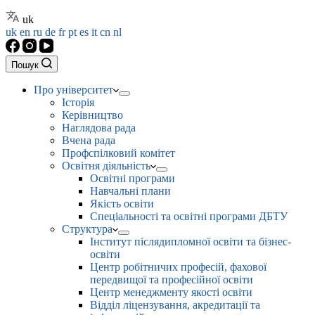
uk
uk
en
ru
de
fr
pt
es
it
cn
nl
Пошук
Про університет
Історія
Керівництво
Наглядова рада
Вчена рада
Профспілковий комітет
Освітня діяльність
Освітні програми
Навчальні плани
Якість освіти
Спеціальності та освітні програми ДБТУ
Структура
Інститут післядипломної освіти та бізнес-
освіти
Центр робітничих професій, фахової
передвищої та професійної освіти
Центр менеджменту якості освіти
Відділ ліцензування, акредитації та