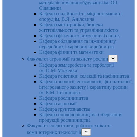
матеріалів в машинобудуванні ім. О.І.
Сідашенка
Кафедра надійності та міцності машин і
споруд ім. В.Я. Аніловича
Кафедра мехатроніки, безпеки
життєдіяльності та управління якістю
Кафедра фізичного виховання і спорту
Кафедра обладнання та інжинірингу
переробних і харчових виробництв
Кафедра фізики та математики
Факультет агрономії та захисту рослин
Кафедра землеробства та гербології
ім. О.М. Можейка
Кафедра генетики, селекції та насінництва
Кафедра зоології, ентомології, фітопатології,
інтегрованого захисту і карантину рослин
ім. Б.М. Литвинова
Кафедра рослинництва
Кафедра агрохімії
Кафедра ґрунтознавства
Кафедра плодовочівництва і зберігання
продукції рослинництва
Факультет енергетики, робототехніки та
комп’ютерних технологій