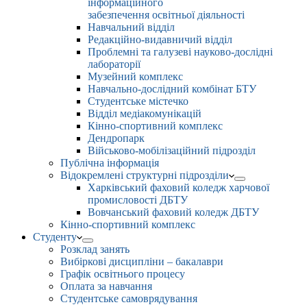
інформаційного
забезпечення освітньої діяльності
Навчальний відділ
Редакційно-видавничий відділ
Проблемні та галузеві науково-дослідні
лабораторії
Музейний комплекс
Навчально-дослідний комбінат БТУ
Студентське містечко
Відділ медіакомунікацій
Кінно-спортивний комплекс
Дендропарк
Військово-мобілізаційний підрозділ
Публічна інформація
Відокремлені структурні підрозділи
Харківський фаховий коледж харчової
промисловості ДБТУ
Вовчанський фаховий коледж ДБТУ
Кінно-спортивний комплекс
Студенту
Розклад занять
Вибіркові дисципліни – бакалаври
Графік освітнього процесу
Оплата за навчання
Студентське самоврядування