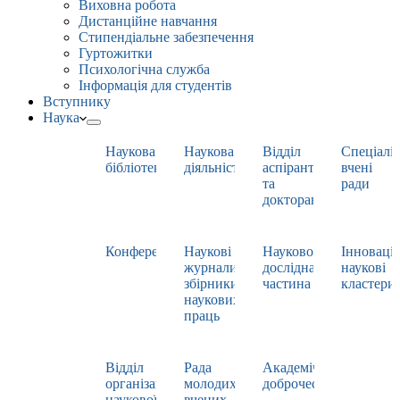
Виховна робота
Дистанційне навчання
Стипендіальне забезпечення
Гуртожитки
Психологічна служба
Інформація для студентів
Вступнику
Наука
Наукова
Наукова
Відділ
Спеціаліз
бібліотека
діяльність
аспірантури
вчені
та
ради
докторантури
Конференції
Наукові
Науково-
Інноваці
журнали,
дослідна
наукові
збірники
частина
кластери
наукових
праць
Відділ
Рада
Академічна
організації
молодих
доброчесність
наукової
вчених