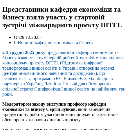
Представники кафедри економіки та
бізнесу взяла участь у стартовій
зустрічі міжнародного проєкту DITEL
On
29.12.2025
In
Новини кафедри економіки та бізнесу
2-3 грудня 2025 року
представники кафедри економіки та
бізнесу взяли участь у першій робочій зустрічі міжнародного
консорціуму проєкту DITEL (Підтримка цифрової
трансформації вищої освіти в Україні: створення мережі
центрів інноваційного навчання та досліджень), що
реалізується за програмою ЄС Erasmus+. Захід об’єднав
партнерів з України, Латвії та Польщі для обговорення
спільної стратегії цифровізації вищої освіти на найближчі три
роки.
Модератором заходу виступив професор кафедри
економіки та бізнесу Сергій Зубков
, який забезпечив
продуктивну роботу учасників консорціуму та ефективне
обговорення ключових питань проєкту.
Зустріч розпочалася з вітального слова координаторки