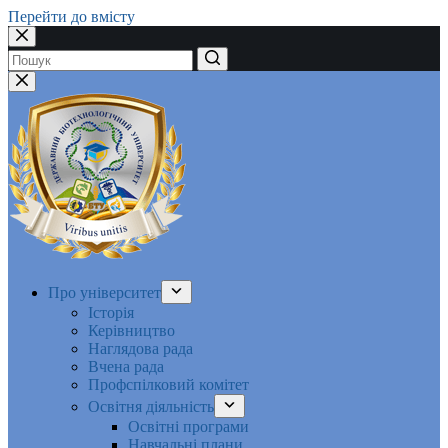
Перейти до вмісту
Немає
результатів
Про університет
Історія
Керівництво
Наглядова рада
Вчена рада
Профспілковий комітет
Освітня діяльність
Освітні програми
Навчальні плани