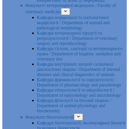
кібернетики та захисту інформації
Факультет ветеринарної медицини / Faculty of
veterinary medicine
Кафедра нормальної та патологічної
морфології / Department of normal and
pathological morphology
Кафедра ветеринарної хірургії та
репродуктології / Department of veterinary
surgery and reproductology
Кафедра гігієни, санітарії та ветеринарного
права / Department of hygiene, sanitation and
veterinary law
Кафедра внутрішніх хвороб і клінічної
діагностики тварин / Department of internal
diseases and clinical diagnostics of animals
Кафедра фармакології та паразитології /
Department of pharmacology and parasitology
Кафедра епізоотології та мікробіології /
Department of epizootology and microbiology
Кафедра фізіології та біохімії тварин /
Department of animal physiology and
biochemistry
Факультет біотехнологій
Кафедра біотехнології, молекулярної біології
та водних біоресурсів