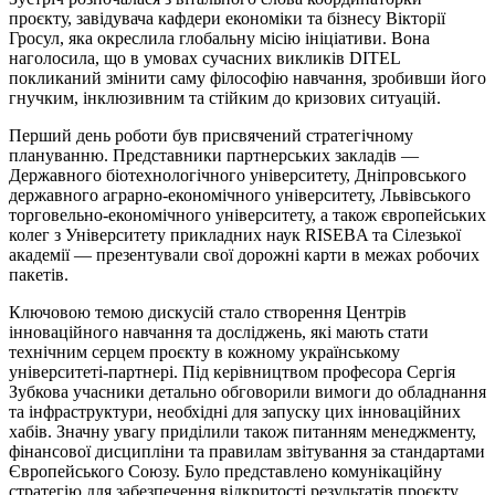
проєкту, завідувача кафдери економіки та бізнесу Вікторії
Гросул, яка окреслила глобальну місію ініціативи. Вона
наголосила, що в умовах сучасних викликів DITEL
покликаний змінити саму філософію навчання, зробивши його
гнучким, інклюзивним та стійким до кризових ситуацій.
Перший день роботи був присвячений стратегічному
плануванню. Представники партнерських закладів —
Державного біотехнологічного університету, Дніпровського
державного аграрно-економічного університету, Львівського
торговельно-економічного університету, а також європейських
колег з Університету прикладних наук RISEBA та Сілезької
академії — презентували свої дорожні карти в межах робочих
пакетів.
Ключовою темою дискусій стало створення Центрів
інноваційного навчання та досліджень, які мають стати
технічним серцем проєкту в кожному українському
університеті-партнері. Під керівництвом професора Сергія
Зубкова учасники детально обговорили вимоги до обладнання
та інфраструктури, необхідні для запуску цих інноваційних
хабів. Значну увагу приділили також питанням менеджменту,
фінансової дисципліни та правилам звітування за стандартами
Європейського Союзу. Було представлено комунікаційну
стратегію для забезпечення відкритості результатів проєкту.