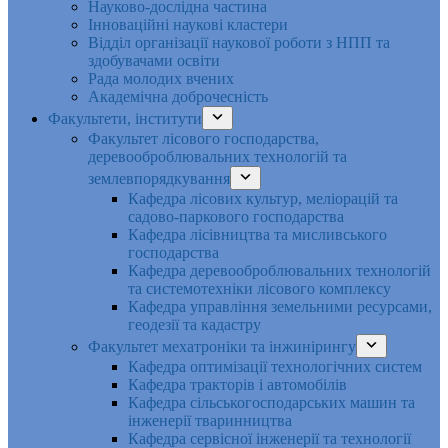
Науково-дослідна частина
Інноваційні наукові кластери
Відділ організації наукової роботи з НПП та
здобувачами освіти
Рада молодих вчених
Академічна доброчесність
Факультети, інститути
Факультет лісового господарства,
деревооброблювальних технологій та
землевпорядкування
Кафедра лісових культур, меліорацій та
садово-паркового господарства
Кафедра лісівництва та мисливського
господарства
Кафедра деревооброблювальних технологій
та системотехніки лісового комплексу
Кафедра управління земельними ресурсами,
геодезії та кадастру
Факультет мехатроніки та інжинірингу
Кафедра оптимізації технологічних систем
Кафедра тракторів і автомобілів
Кафедра сільськогосподарських машин та
інженерії тваринництва
Кафедра cервісної інженерії та технології