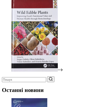
Немає
результатів
Останні новини