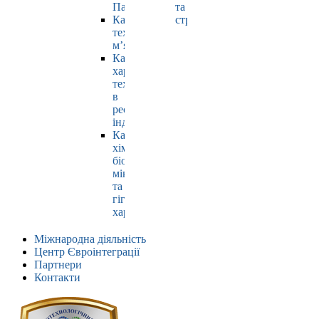
Павлюк
та
Кафедра
страхування
технології
м’яса
Кафедра
харчових
технологій
в
ресторанній
індустрії
Кафедра
хімії,
біохімії,
мікробіології
та
гігієни
харчування
Міжнародна діяльність
Центр Євроінтеграції
Партнери
Контакти