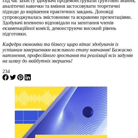
Під час захисту здобувачі продемонстрували ґрунтовні знання,
аналітичні навички та вміння застосовувати теоретичні
підходи до вирішення практичних завдань. Доповіді
супроводжувалась змістовними та яскравими презентаціями.
Здобувачі впевнено відповідали на запитання членів
екзаменаційної комісії, демонструючи високий рівень
підготовки.
Кафедра економіки та бізнесу щиро вітає здобувачів із
успішним завершенням важливого етапу навчання! Бажаємо
натхнення, професійного зростання та реалізації всіх задумів
на шляху до майбутніх звершень!
234