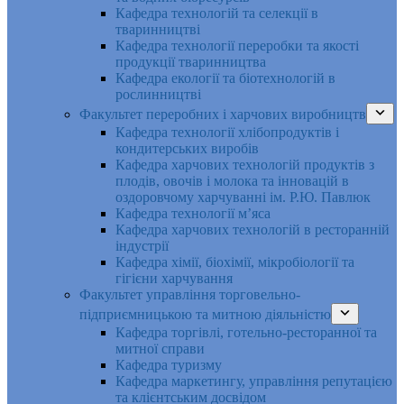
Кафедра технологій та селекції в
тваринництві
Кафедра технології переробки та якості
продукції тваринництва
Кафедра екології та біотехнологій в
рослинництві
Факультет переробних і харчових виробництв
Кафедра технології хлібопродуктів і
кондитерських виробів
Кафедра харчових технологій продуктів з
плодів, овочів і молока та інновацій в
оздоровчому харчуванні ім. Р.Ю. Павлюк
Кафедра технології м’яса
Кафедра харчових технологій в ресторанній
індустрії
Кафедра хімії, біохімії, мікробіології та
гігієни харчування
Факультет управління торговельно-
підприємницькою та митною діяльністю
Кафедра торгівлі, готельно-ресторанної та
митної справи
Кафедра туризму
Кафедра маркетингу, управління репутацією
та клієнтським досвідом