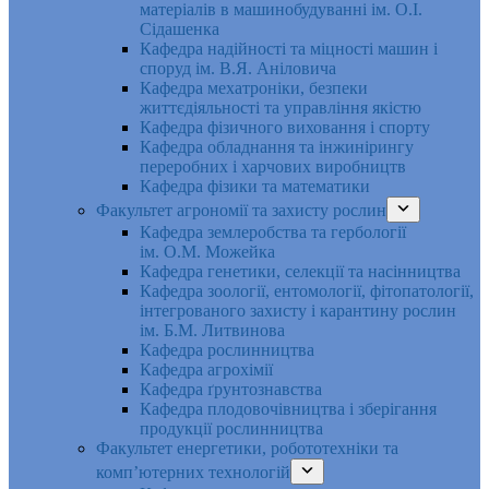
матеріалів в машинобудуванні ім. О.І.
Сідашенка
Кафедра надійності та міцності машин і
споруд ім. В.Я. Аніловича
Кафедра мехатроніки, безпеки
життєдіяльності та управління якістю
Кафедра фізичного виховання і спорту
Кафедра обладнання та інжинірингу
переробних і харчових виробництв
Кафедра фізики та математики
Факультет агрономії та захисту рослин
Кафедра землеробства та гербології
ім. О.М. Можейка
Кафедра генетики, селекції та насінництва
Кафедра зоології, ентомології, фітопатології,
інтегрованого захисту і карантину рослин
ім. Б.М. Литвинова
Кафедра рослинництва
Кафедра агрохімії
Кафедра ґрунтознавства
Кафедра плодовочівництва і зберігання
продукції рослинництва
Факультет енергетики, робототехніки та
комп’ютерних технологій