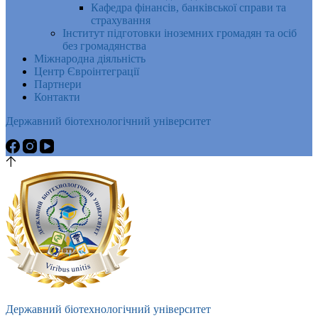
Кафедра фінансів, банківської справи та
страхування
Інститут підготовки іноземних громадян та осіб
без громадянства
Міжнародна діяльність
Центр Євроінтеграції
Партнери
Контакти
Державний біотехнологічний університет
Державний біотехнологічний університет