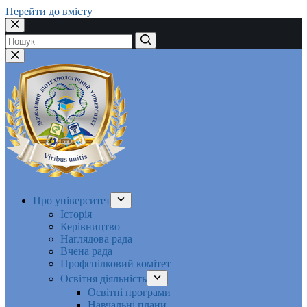
Перейти до вмісту
Немає
результатів
Про університет
Історія
Керівництво
Наглядова рада
Вчена рада
Профспілковий комітет
Освітня діяльність
Освітні програми
Навчальні плани