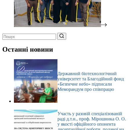
Немає
результатів
Останні новини
Державний біотехнологічний
університет та Благодійний фонд
«Безпечне небо» підписали
Меморандум про співпрацю
Участь у разовій спеціалізованій
раді д.т.н., проф. Мірошника О. О.
у якості офіційного опонента
дисертаційної роботи, поданої на