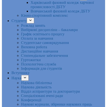
Харківський фаховий коледж харчової
промисловості ДБТУ
Вовчанський фаховий коледж ДБТУ
Кінно-спортивний комплекс
Студенту
Розклад занять
Вибіркові дисципліни – бакалаври
Графік освітнього процесу
Оплата за навчання
Студентське самоврядування
Виховна робота
Дистанційне навчання
Стипендіальне забезпечення
Гуртожитки
Психологічна служба
Інформація для студентів
Вступнику
Наука
Наукова бібліотека
Наукова діяльність
Відділ аспірантури та докторантури
Спеціалізовані вчені ради
Конференції
Наукові журнали, збірники наукових праць