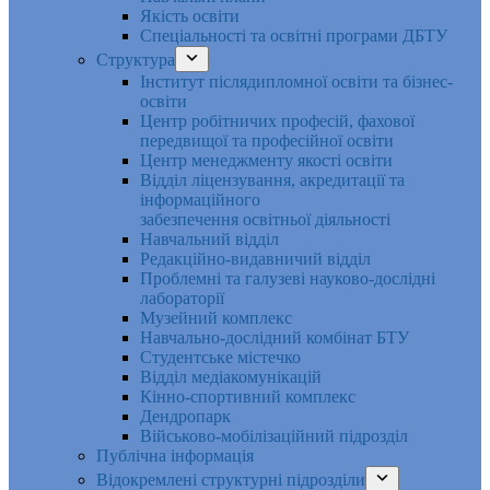
Якість освіти
Спеціальності та освітні програми ДБТУ
Структура
Інститут післядипломної освіти та бізнес-
освіти
Центр робітничих професій, фахової
передвищої та професійної освіти
Центр менеджменту якості освіти
Відділ ліцензування, акредитації та
інформаційного
забезпечення освітньої діяльності
Навчальний відділ
Редакційно-видавничий відділ
Проблемні та галузеві науково-дослідні
лабораторії
Музейний комплекс
Навчально-дослідний комбінат БТУ
Студентське містечко
Відділ медіакомунікацій
Кінно-спортивний комплекс
Дендропарк
Військово-мобілізаційний підрозділ
Публічна інформація
Відокремлені структурні підрозділи