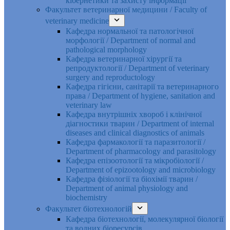
кібернетики та захисту інформації
Факультет ветеринарної медицини / Faculty of
veterinary medicine
Кафедра нормальної та патологічної
морфології / Department of normal and
pathological morphology
Кафедра ветеринарної хірургії та
репродуктології / Department of veterinary
surgery and reproductology
Кафедра гігієни, санітарії та ветеринарного
права / Department of hygiene, sanitation and
veterinary law
Кафедра внутрішніх хвороб і клінічної
діагностики тварин / Department of internal
diseases and clinical diagnostics of animals
Кафедра фармакології та паразитології /
Department of pharmacology and parasitology
Кафедра епізоотології та мікробіології /
Department of epizootology and microbiology
Кафедра фізіології та біохімії тварин /
Department of animal physiology and
biochemistry
Факультет біотехнологій
Кафедра біотехнології, молекулярної біології
та водних біоресурсів