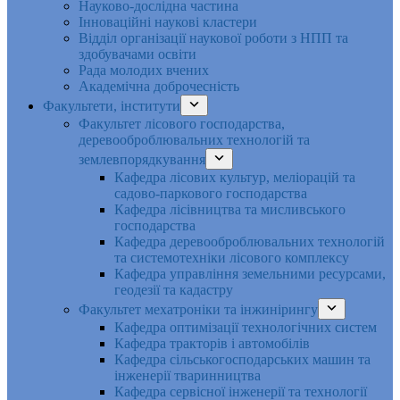
Науково-дослідна частина
Інноваційні наукові кластери
Відділ організації наукової роботи з НПП та
здобувачами освіти
Рада молодих вчених
Академічна доброчесність
Факультети, інститути
Факультет лісового господарства,
деревооброблювальних технологій та
землевпорядкування
Кафедра лісових культур, меліорацій та
садово-паркового господарства
Кафедра лісівництва та мисливського
господарства
Кафедра деревооброблювальних технологій
та системотехніки лісового комплексу
Кафедра управління земельними ресурсами,
геодезії та кадастру
Факультет мехатроніки та інжинірингу
Кафедра оптимізації технологічних систем
Кафедра тракторів і автомобілів
Кафедра сільськогосподарських машин та
інженерії тваринництва
Кафедра cервісної інженерії та технології