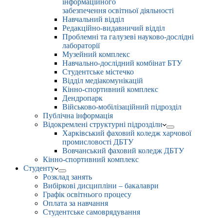
інформаційного
забезпечення освітньої діяльності
Навчальний відділ
Редакційно-видавничий відділ
Проблемні та галузеві науково-дослідні
лабораторії
Музейний комплекс
Навчально-дослідний комбінат БТУ
Студентське містечко
Відділ медіакомунікацій
Кінно-спортивний комплекс
Дендропарк
Військово-мобілізаційний підрозділ
Публічна інформація
Відокремлені структурні підрозділи
Харківський фаховий коледж харчової
промисловості ДБТУ
Вовчанський фаховий коледж ДБТУ
Кінно-спортивний комплекс
Студенту
Розклад занять
Вибіркові дисципліни – бакалаври
Графік освітнього процесу
Оплата за навчання
Студентське самоврядування