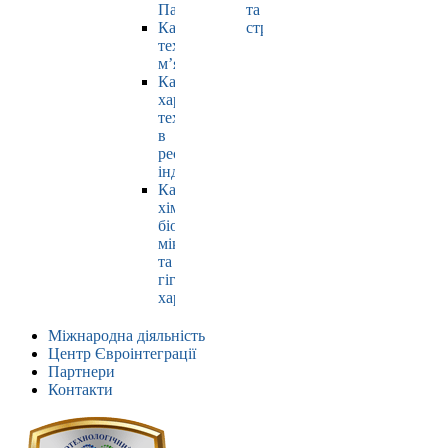
Павлюк
та
Кафедра
страхування
технології
м’яса
Кафедра
харчових
технологій
в
ресторанній
індустрії
Кафедра
хімії,
біохімії,
мікробіології
та
гігієни
харчування
Міжнародна діяльність
Центр Євроінтеграції
Партнери
Контакти