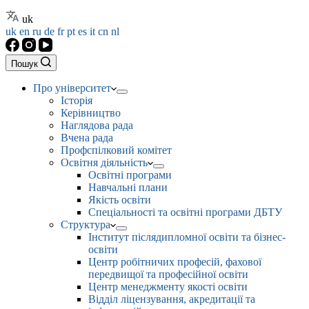
uk
uk
en
ru
de
fr
pt
es
it
cn
nl
Пошук
Про університет
Історія
Керівництво
Наглядова рада
Вчена рада
Профспілковий комітет
Освітня діяльність
Освітні програми
Навчальні плани
Якість освіти
Спеціальності та освітні програми ДБТУ
Структура
Інститут післядипломної освіти та бізнес-
освіти
Центр робітничих професій, фахової
передвищої та професійної освіти
Центр менеджменту якості освіти
Відділ ліцензування, акредитації та