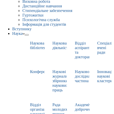
Виховна робота
Дистанційне навчання
Стипендіальне забезпечення
Гуртожитки
Психологічна служба
Інформація для студентів
Вступнику
Наука
Наукова
Наукова
Відділ
Спеціаліз
бібліотека
діяльність
аспірантури
вчені
та
ради
докторантури
Конференції
Наукові
Науково-
Інноваці
журнали,
дослідна
наукові
збірники
частина
кластери
наукових
праць
Відділ
Рада
Академічна
організації
молодих
доброчесність
наукової
вчених