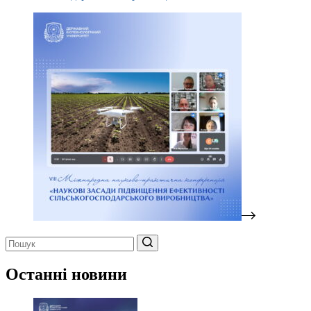
Немає
результатів
Останні новини