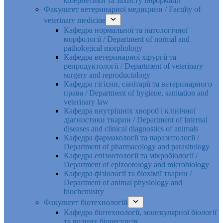
кібернетики та захисту інформації
Факультет ветеринарної медицини / Faculty of
veterinary medicine
Кафедра нормальної та патологічної
морфології / Department of normal and
pathological morphology
Кафедра ветеринарної хірургії та
репродуктології / Department of veterinary
surgery and reproductology
Кафедра гігієни, санітарії та ветеринарного
права / Department of hygiene, sanitation and
veterinary law
Кафедра внутрішніх хвороб і клінічної
діагностики тварин / Department of internal
diseases and clinical diagnostics of animals
Кафедра фармакології та паразитології /
Department of pharmacology and parasitology
Кафедра епізоотології та мікробіології /
Department of epizootology and microbiology
Кафедра фізіології та біохімії тварин /
Department of animal physiology and
biochemistry
Факультет біотехнологій
Кафедра біотехнології, молекулярної біології
та водних біоресурсів