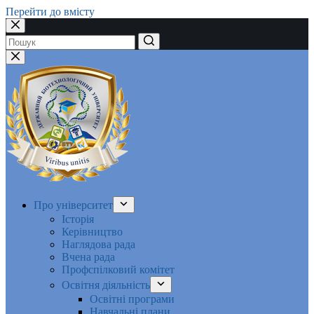
Перейти до вмісту
Немає
результатів
Про університет
Історія
Керівництво
Наглядова рада
Вчена рада
Профспілковий комітет
Освітня діяльність
Освітні програми
Навчальні плани