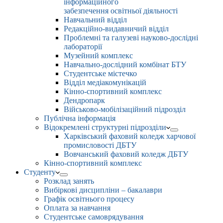
інформаційного
забезпечення освітньої діяльності
Навчальний відділ
Редакційно-видавничий відділ
Проблемні та галузеві науково-дослідні
лабораторії
Музейний комплекс
Навчально-дослідний комбінат БТУ
Студентське містечко
Відділ медіакомунікацій
Кінно-спортивний комплекс
Дендропарк
Військово-мобілізаційний підрозділ
Публічна інформація
Відокремлені структурні підрозділи
Харківський фаховий коледж харчової
промисловості ДБТУ
Вовчанський фаховий коледж ДБТУ
Кінно-спортивний комплекс
Студенту
Розклад занять
Вибіркові дисципліни – бакалаври
Графік освітнього процесу
Оплата за навчання
Студентське самоврядування