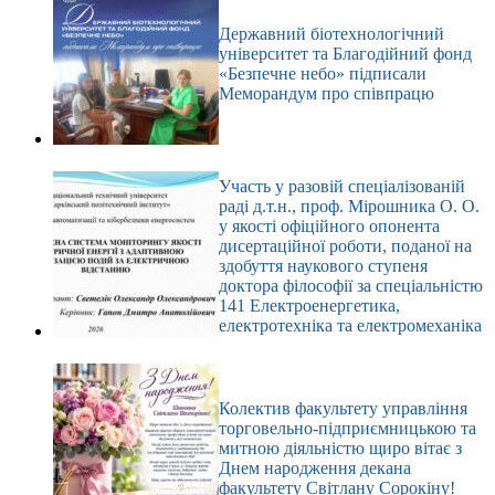
Державний біотехнологічний
університет та Благодійний фонд
«Безпечне небо» підписали
Меморандум про співпрацю
Участь у разовій спеціалізованій
раді д.т.н., проф. Мірошника О. О.
у якості офіційного опонента
дисертаційної роботи, поданої на
здобуття наукового ступеня
доктора філософії за спеціальністю
141 Електроенергетика,
електротехніка та електромеханіка
Колектив факультету управління
торговельно-підприємницькою та
митною діяльністю щиро вітає з
Днем народження декана
факультету Світлану Сорокіну!