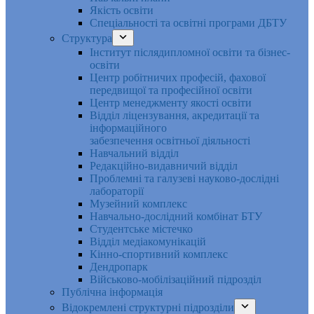
Якість освіти
Спеціальності та освітні програми ДБТУ
Структура
Інститут післядипломної освіти та бізнес-
освіти
Центр робітничих професій, фахової
передвищої та професійної освіти
Центр менеджменту якості освіти
Відділ ліцензування, акредитації та
інформаційного
забезпечення освітньої діяльності
Навчальний відділ
Редакційно-видавничий відділ
Проблемні та галузеві науково-дослідні
лабораторії
Музейний комплекс
Навчально-дослідний комбінат БТУ
Студентське містечко
Відділ медіакомунікацій
Кінно-спортивний комплекс
Дендропарк
Військово-мобілізаційний підрозділ
Публічна інформація
Відокремлені структурні підрозділи