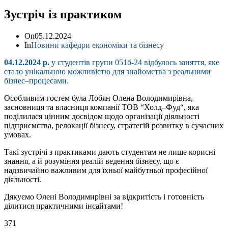
Зустріч із практиком
On
05.12.2024
In
Новини кафедри економіки та бізнесу
04.12.2024 р
.
у
студентів
групи
051
б
-24
відбулось
заняття
,
яке
стало
унікальною
можливістю
для
знайомства
з
реальними
бізнес
–
процесами
.
Особливим
гостем
була
Лобян
Олена
Володимирівна
,
засновниця
та
власниця
компанії
ТОВ
“
Холд
–
Фуд
“,
яка
поділилася
цінним
досвідом
щодо
організації
діяльності
підприємства
,
релокації
бізнесу
,
стратегій
розвитку
в
сучасних
умовах
.
Такі
зустрічі
з
практиками
дають
студентам
не
лише
корисні
знання
,
а
й
розуміння
реалій
ведення
бізнесу
,
що
є
надзвичайно
важливим
для
їхньої
майбутньої
професійної
діяльності
.
Дякуємо
Олені
Володимирівні
за
відкритість
і
готовність
ділитися
практичними
інсайтами
!
371