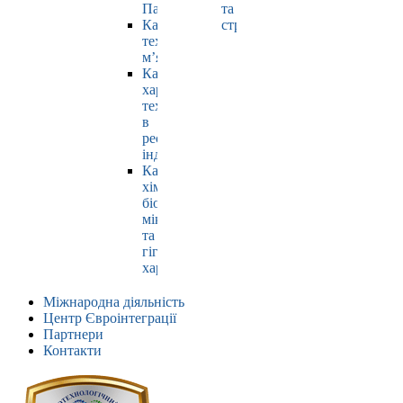
Павлюк
та
Кафедра
страхування
технології
м’яса
Кафедра
харчових
технологій
в
ресторанній
індустрії
Кафедра
хімії,
біохімії,
мікробіології
та
гігієни
харчування
Міжнародна діяльність
Центр Євроінтеграції
Партнери
Контакти