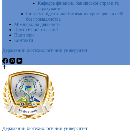
Кафедра фінансів, банківської справи та
страхування
Інститут підготовки іноземних громадян та осіб
без громадянства
Міжнародна діяльність
Центр Євроінтеграції
Партнери
Контакти
Державний біотехнологічний університет
Державний біотехнологічний університет