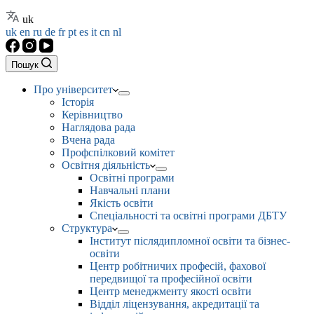
uk
uk
en
ru
de
fr
pt
es
it
cn
nl
Пошук
Про університет
Історія
Керівництво
Наглядова рада
Вчена рада
Профспілковий комітет
Освітня діяльність
Освітні програми
Навчальні плани
Якість освіти
Спеціальності та освітні програми ДБТУ
Структура
Інститут післядипломної освіти та бізнес-
освіти
Центр робітничих професій, фахової
передвищої та професійної освіти
Центр менеджменту якості освіти
Відділ ліцензування, акредитації та