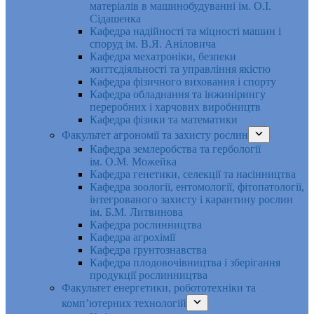
матеріалів в машинобудуванні ім. О.І.
Сідашенка
Кафедра надійності та міцності машин і
споруд ім. В.Я. Аніловича
Кафедра мехатроніки, безпеки
життєдіяльності та управління якістю
Кафедра фізичного виховання і спорту
Кафедра обладнання та інжинірингу
переробних і харчових виробництв
Кафедра фізики та математики
Факультет агрономії та захисту рослин
Кафедра землеробства та гербології
ім. О.М. Можейка
Кафедра генетики, селекції та насінництва
Кафедра зоології, ентомології, фітопатології,
інтегрованого захисту і карантину рослин
ім. Б.М. Литвинова
Кафедра рослинництва
Кафедра агрохімії
Кафедра ґрунтознавства
Кафедра плодовочівництва і зберігання
продукції рослинництва
Факультет енергетики, робототехніки та
комп’ютерних технологій