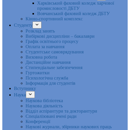
Харківський фаховий коледж харчової
промисловості ДБТУ
Вовчанський фаховий коледж ДБТУ
Кінно-спортивний комплекс
Студенту
Розклад занять
Вибіркові дисципліни – бакалаври
Графік освітнього процесу
Оплата за навчання
Студентське самоврядування
Виховна робота
Дистанційне навчання
Стипендіальне забезпечення
Гуртожитки
Психологічна служба
Інформація для студентів
Вступнику
Наука
Наукова бібліотека
Наукова діяльність
Відділ аспірантури та докторантури
Спеціалізовані вчені ради
Конференції
Наукові журнали, збірники наукових праць