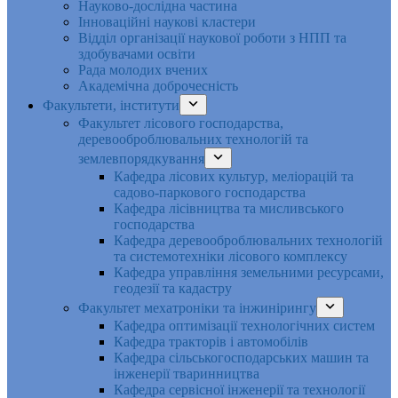
Науково-дослідна частина
Інноваційні наукові кластери
Відділ організації наукової роботи з НПП та
здобувачами освіти
Рада молодих вчених
Академічна доброчесність
Факультети, інститути
Факультет лісового господарства,
деревооброблювальних технологій та
землевпорядкування
Кафедра лісових культур, меліорацій та
садово-паркового господарства
Кафедра лісівництва та мисливського
господарства
Кафедра деревооброблювальних технологій
та системотехніки лісового комплексу
Кафедра управління земельними ресурсами,
геодезії та кадастру
Факультет мехатроніки та інжинірингу
Кафедра оптимізації технологічних систем
Кафедра тракторів і автомобілів
Кафедра сільськогосподарських машин та
інженерії тваринництва
Кафедра cервісної інженерії та технології