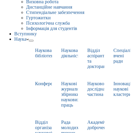
Виховна робота
Дистанційне навчання
Стипендіальне забезпечення
Гуртожитки
Психологічна служба
Інформація для студентів
Вступнику
Наука
Наукова
Наукова
Відділ
Спеціаліз
бібліотека
діяльність
аспірантури
вчені
та
ради
докторантури
Конференції
Наукові
Науково-
Інноваці
журнали,
дослідна
наукові
збірники
частина
кластери
наукових
праць
Відділ
Рада
Академічна
організації
молодих
доброчесність
наукової
вчених