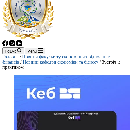
Пошук
Menu
Головна
/
Новини факультету економічних відносин та
фінансів
/
Новини кафедри економіки та бізнесу
/
Зустріч із
практиком