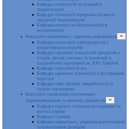
Кафедра технологій та селекції в
тваринництві
Кафедра технології переробки та якості
продукції тваринництва
Кафедра екології та біотехнологій в
рослинництві
Факультет переробних і харчових виробництв
Кафедра технології хлібопродуктів і
кондитерських виробів
Кафедра харчових технологій продуктів з
плодів, овочів і молока та інновацій в
оздоровчому харчуванні ім. Р.Ю. Павлюк
Кафедра технології м’яса
Кафедра харчових технологій в ресторанній
індустрії
Кафедра хімії, біохімії, мікробіології та
гігієни харчування
Факультет управління торговельно-
підприємницькою та митною діяльністю
Кафедра торгівлі, готельно-ресторанної та
митної справи
Кафедра туризму
Кафедра маркетингу, управління репутацією
та клієнтським досвідом