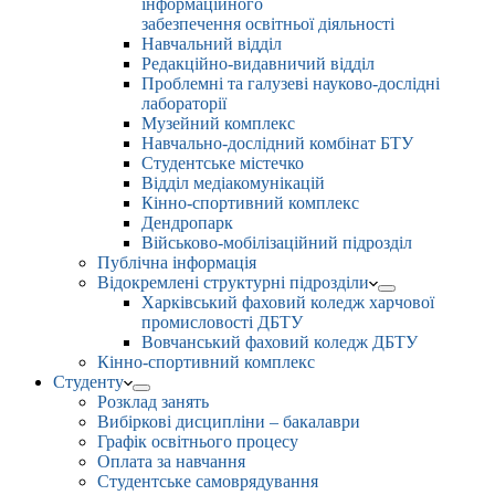
інформаційного
забезпечення освітньої діяльності
Навчальний відділ
Редакційно-видавничий відділ
Проблемні та галузеві науково-дослідні
лабораторії
Музейний комплекс
Навчально-дослідний комбінат БТУ
Студентське містечко
Відділ медіакомунікацій
Кінно-спортивний комплекс
Дендропарк
Військово-мобілізаційний підрозділ
Публічна інформація
Відокремлені структурні підрозділи
Харківський фаховий коледж харчової
промисловості ДБТУ
Вовчанський фаховий коледж ДБТУ
Кінно-спортивний комплекс
Студенту
Розклад занять
Вибіркові дисципліни – бакалаври
Графік освітнього процесу
Оплата за навчання
Студентське самоврядування