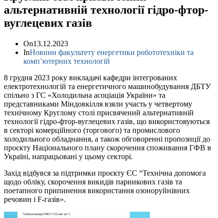
альтернативній технології гідро-фтор-
вуглецевих газів
On
13.12.2023
In
Новини факультету енергетики робототехніки та
комп’ютерних технологій
8 грудня 2023 року викладачі кафедри інтегрованих
електротехнологій та енергетичного машинобудування ДБТУ
спільно з ГС «Холодильна асоціація України» та
представниками Міндовкілля взяли участь у четвертому
технічному Круглому столі присвячений альтернативній
технології гідро-фтор-вуглецевих газів, що використовуються
в секторі комерційного (торгового) та промислового
холодильного обладнання, а також обговоренні пропозиції до
проєкту Національного плану скорочення споживання ГФВ в
Україні, напрацьовані у цьому секторі.
Захід відбувся за підтримки проєкту ЄС “Технічна допомога
щодо обліку, скорочення викидів парникових газів та
поетапного припинення використання озоноруйнівних
речовин і F-газів».