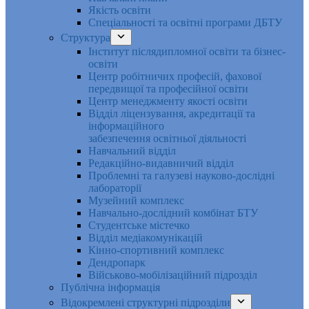
Якість освіти
Спеціальності та освітні програми ДБТУ
Структура
Інститут післядипломної освіти та бізнес-
освіти
Центр робітничих професій, фахової
передвищої та професійної освіти
Центр менеджменту якості освіти
Відділ ліцензування, акредитації та
інформаційного
забезпечення освітньої діяльності
Навчальний відділ
Редакційно-видавничий відділ
Проблемні та галузеві науково-дослідні
лабораторії
Музейний комплекс
Навчально-дослідний комбінат БТУ
Студентське містечко
Відділ медіакомунікацій
Кінно-спортивний комплекс
Дендропарк
Військово-мобілізаційний підрозділ
Публічна інформація
Відокремлені структурні підрозділи