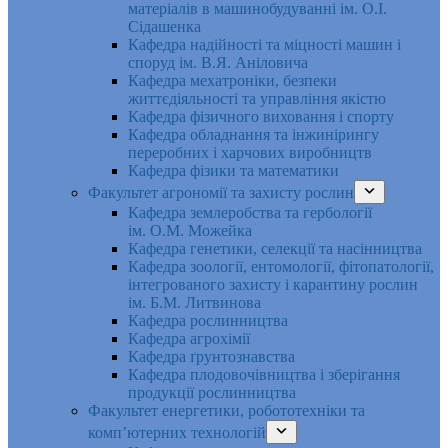
матеріалів в машинобудуванні ім. О.І.
Сідашенка
Кафедра надійності та міцності машин і
споруд ім. В.Я. Аніловича
Кафедра мехатроніки, безпеки
життєдіяльності та управління якістю
Кафедра фізичного виховання і спорту
Кафедра обладнання та інжинірингу
переробних і харчових виробництв
Кафедра фізики та математики
Факультет агрономії та захисту рослин
Кафедра землеробства та гербології
ім. О.М. Можейка
Кафедра генетики, селекції та насінництва
Кафедра зоології, ентомології, фітопатології,
інтегрованого захисту і карантину рослин
ім. Б.М. Литвинова
Кафедра рослинництва
Кафедра агрохімії
Кафедра ґрунтознавства
Кафедра плодовочівництва і зберігання
продукції рослинництва
Факультет енергетики, робототехніки та
комп’ютерних технологій