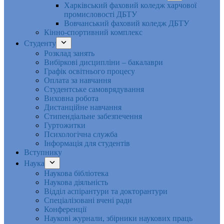
Харківський фаховий коледж харчової
промисловості ДБТУ
Вовчанський фаховий коледж ДБТУ
Кінно-спортивний комплекс
Студенту
Розклад занять
Вибіркові дисципліни – бакалаври
Графік освітнього процесу
Оплата за навчання
Студентське самоврядування
Виховна робота
Дистанційне навчання
Стипендіальне забезпечення
Гуртожитки
Психологічна служба
Інформація для студентів
Вступнику
Наука
Наукова бібліотека
Наукова діяльність
Відділ аспірантури та докторантури
Спеціалізовані вчені ради
Конференції
Наукові журнали, збірники наукових праць