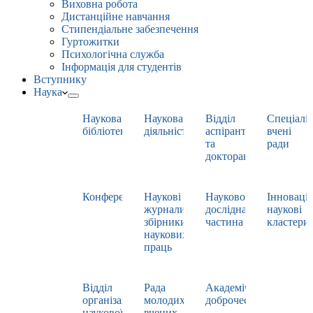
Виховна робота
Дистанційне навчання
Стипендіальне забезпечення
Гуртожитки
Психологічна служба
Інформація для студентів
Вступнику
Наука
Наукова
Наукова
Відділ
Спеціаліз
бібліотека
діяльність
аспірантури
вчені
та
ради
докторантури
Конференції
Наукові
Науково-
Інноваці
журнали,
дослідна
наукові
збірники
частина
кластери
наукових
праць
Відділ
Рада
Академічна
організації
молодих
доброчесність
наукової
вчених