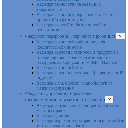
Кафедра технологій та селекції в
тваринництві
Кафедра технології переробки та якості
продукції тваринництва
Кафедра екології та біотехнологій в
рослинництві
Факультет переробних і харчових виробництв
Кафедра технології хлібопродуктів і
кондитерських виробів
Кафедра харчових технологій продуктів з
плодів, овочів і молока та інновацій в
оздоровчому харчуванні ім. Р.Ю. Павлюк
Кафедра технології м’яса
Кафедра харчових технологій в ресторанній
індустрії
Кафедра хімії, біохімії, мікробіології та
гігієни харчування
Факультет управління торговельно-
підприємницькою та митною діяльністю
Кафедра торгівлі, готельно-ресторанної та
митної справи
Кафедра туризму
Кафедра маркетингу, управління репутацією
та клієнтським досвідом