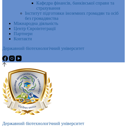
Кафедра фінансів, банківської справи та
страхування
Інститут підготовки іноземних громадян та осіб
без громадянства
Міжнародна діяльність
Центр Євроінтеграції
Партнери
Контакти
Державний біотехнологічний університет
Державний біотехнологічний університет