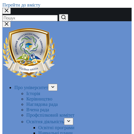
Перейти до вмісту
Немає
результатів
Про університет
Історія
Керівництво
Наглядова рада
Вчена рада
Профспілковий комітет
Освітня діяльність
Освітні програми
Навчальні плани