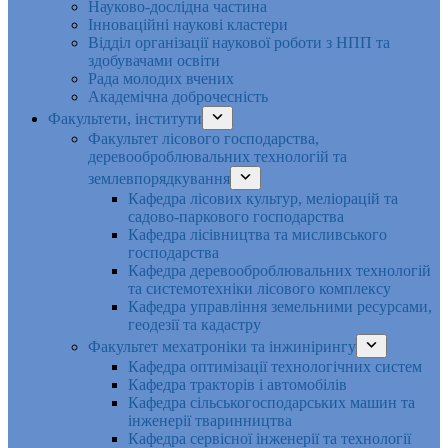
Науково-дослідна частина
Інноваційні наукові кластери
Відділ організації наукової роботи з НПП та
здобувачами освіти
Рада молодих вчених
Академічна доброчесність
Факультети, інститути
Факультет лісового господарства,
деревооброблювальних технологій та
землевпорядкування
Кафедра лісових культур, меліорацій та
садово-паркового господарства
Кафедра лісівництва та мисливського
господарства
Кафедра деревооброблювальних технологій
та системотехніки лісового комплексу
Кафедра управління земельними ресурсами,
геодезії та кадастру
Факультет мехатроніки та інжинірингу
Кафедра оптимізації технологічних систем
Кафедра тракторів і автомобілів
Кафедра сільськогосподарських машин та
інженерії тваринництва
Кафедра cервісної інженерії та технології