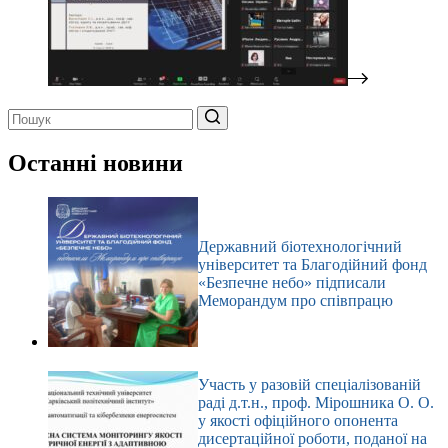
Немає
результатів
Останні новини
Державний біотехнологічний
університет та Благодійний фонд
«Безпечне небо» підписали
Меморандум про співпрацю
Участь у разовій спеціалізованій
раді д.т.н., проф. Мірошника О. О.
у якості офіційного опонента
дисертаційної роботи, поданої на