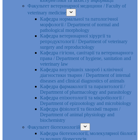
кібернетики та захисту інформації
Факультет ветеринарної медицини / Faculty of
veterinary medicine
Кафедра нормальної та патологічної
морфології / Department of normal and
pathological morphology
Кафедра ветеринарної хірургії та
репродуктології / Department of veterinary
surgery and reproductology
Кафедра гігієни, санітарії та ветеринарного
права / Department of hygiene, sanitation and
veterinary law
Кафедра внутрішніх хвороб і клінічної
діагностики тварин / Department of internal
diseases and clinical diagnostics of animals
Кафедра фармакології та паразитології /
Department of pharmacology and parasitology
Кафедра епізоотології та мікробіології /
Department of epizootology and microbiology
Кафедра фізіології та біохімії тварин /
Department of animal physiology and
biochemistry
Факультет біотехнологій
Кафедра біотехнології, молекулярної біології
та водних біоресурсів