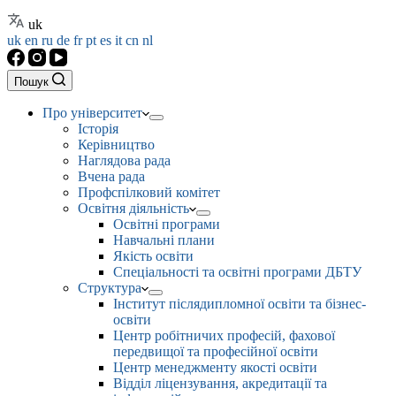
uk
uk
en
ru
de
fr
pt
es
it
cn
nl
Пошук
Про університет
Історія
Керівництво
Наглядова рада
Вчена рада
Профспілковий комітет
Освітня діяльність
Освітні програми
Навчальні плани
Якість освіти
Спеціальності та освітні програми ДБТУ
Структура
Інститут післядипломної освіти та бізнес-
освіти
Центр робітничих професій, фахової
передвищої та професійної освіти
Центр менеджменту якості освіти
Відділ ліцензування, акредитації та