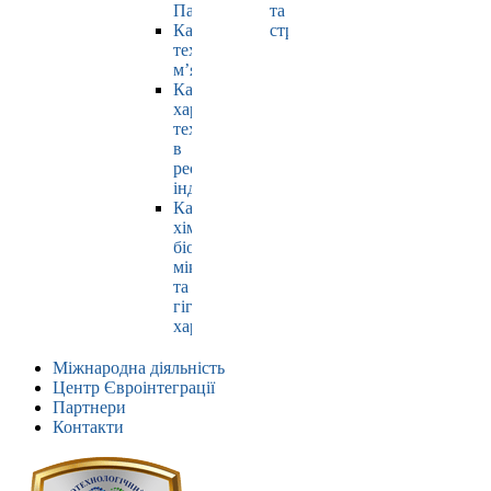
Павлюк
та
Кафедра
страхування
технології
м’яса
Кафедра
харчових
технологій
в
ресторанній
індустрії
Кафедра
хімії,
біохімії,
мікробіології
та
гігієни
харчування
Міжнародна діяльність
Центр Євроінтеграції
Партнери
Контакти