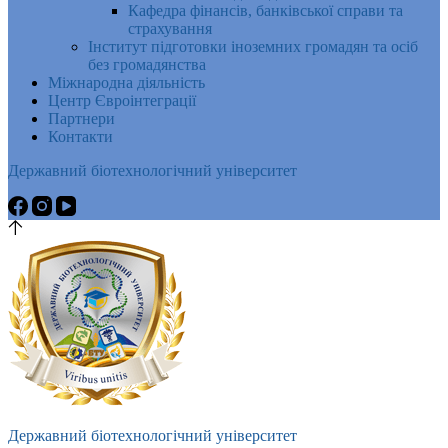
Кафедра фінансів, банківської справи та
страхування
Інститут підготовки іноземних громадян та осіб
без громадянства
Міжнародна діяльність
Центр Євроінтеграції
Партнери
Контакти
Державний біотехнологічний університет
Державний біотехнологічний університет