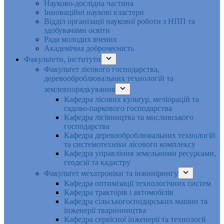
Науково-дослідна частина
Інноваційні наукові кластери
Відділ організації наукової роботи з НПП та
здобувачами освіти
Рада молодих вчених
Академічна доброчесність
Факультети, інститути
Факультет лісового господарства,
деревооброблювальних технологій та
землевпорядкування
Кафедра лісових культур, меліорацій та
садово-паркового господарства
Кафедра лісівництва та мисливського
господарства
Кафедра деревооброблювальних технологій
та системотехніки лісового комплексу
Кафедра управління земельними ресурсами,
геодезії та кадастру
Факультет мехатроніки та інжинірингу
Кафедра оптимізації технологічних систем
Кафедра тракторів і автомобілів
Кафедра сільськогосподарських машин та
інженерії тваринництва
Кафедра cервісної інженерії та технології