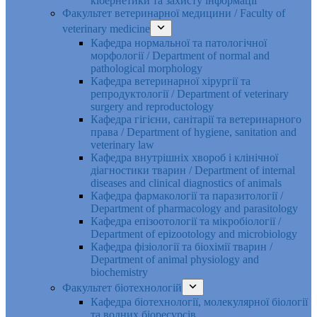
кібернетики та захисту інформації
Факультет ветеринарної медицини / Faculty of
veterinary medicine
Кафедра нормальної та патологічної
морфології / Department of normal and
pathological morphology
Кафедра ветеринарної хірургії та
репродуктології / Department of veterinary
surgery and reproductology
Кафедра гігієни, санітарії та ветеринарного
права / Department of hygiene, sanitation and
veterinary law
Кафедра внутрішніх хвороб і клінічної
діагностики тварин / Department of internal
diseases and clinical diagnostics of animals
Кафедра фармакології та паразитології /
Department of pharmacology and parasitology
Кафедра епізоотології та мікробіології /
Department of epizootology and microbiology
Кафедра фізіології та біохімії тварин /
Department of animal physiology and
biochemistry
Факультет біотехнологій
Кафедра біотехнології, молекулярної біології
та водних біоресурсів