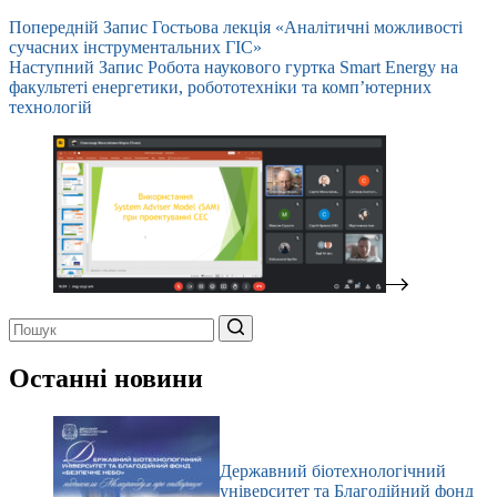
Попередній
Запис
Гостьова лекція «Аналітичні можливості
сучасних інструментальних ГІС»
Наступний
Запис
Робота наукового гуртка Smart Energy на
факультеті енергетики, робототехніки та комп’ютерних
технологій
Немає
результатів
Останні новини
Державний біотехнологічний
університет та Благодійний фонд