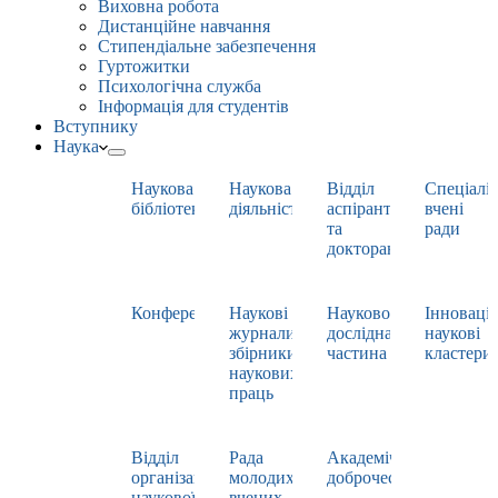
Виховна робота
Дистанційне навчання
Стипендіальне забезпечення
Гуртожитки
Психологічна служба
Інформація для студентів
Вступнику
Наука
Наукова
Наукова
Відділ
Спеціаліз
бібліотека
діяльність
аспірантури
вчені
та
ради
докторантури
Конференції
Наукові
Науково-
Інноваці
журнали,
дослідна
наукові
збірники
частина
кластери
наукових
праць
Відділ
Рада
Академічна
організації
молодих
доброчесність
наукової
вчених