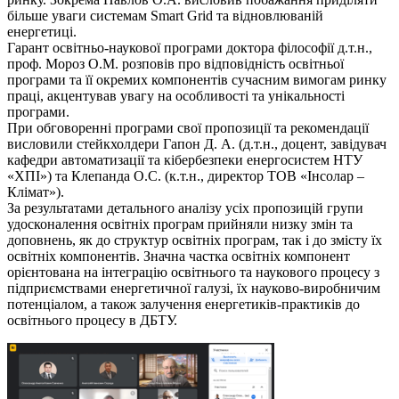
більше уваги системам Smart Grid та відновлюваній
енергетиці.
Гарант освітньо-наукової програми доктора філософії д.т.н.,
проф. Мороз О.М. розповів про відповідність освітньої
програми та її окремих компонентів сучасним вимогам ринку
праці, акцентував увагу на особливості та унікальності
програми.
При обговоренні програми свої пропозиції та рекомендації
висловили стейкхолдери Гапон Д. А. (д.т.н., доцент, завідувач
кафедри автоматизації та кібербезпеки енергосистем НТУ
«ХПІ») та Клепанда О.С. (к.т.н., директор ТОВ «Інсолар –
Клімат»).
За результатами детального аналізу усіх пропозицій групи
удосконалення освітніх програм прийняли низку змін та
доповнень, як до структур освітніх програм, так і до змісту їх
освітніх компонентів. Значна частка освітніх компонент
орієнтована на інтеграцію освітнього та наукового процесу з
підприємствами енергетичної галузі, їх науково-виробничим
потенціалом, а також залучення енергетиків-практиків до
освітнього процесу в ДБТУ.