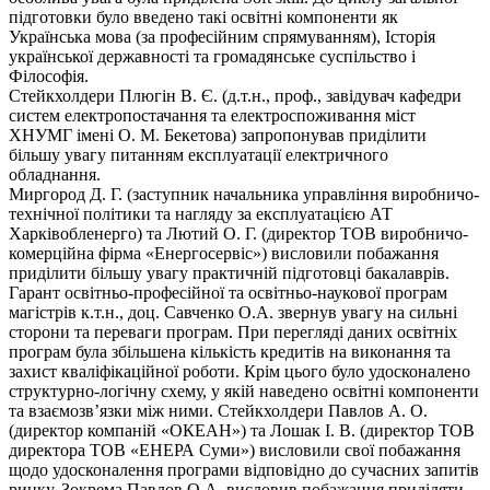
підготовки було введено такі освітні компоненти як
Українська мова (за професійним спрямуванням), Історія
української державності та громадянське суспільство і
Філософія.
Стейкхолдери Плюгін В. Є. (д.т.н., проф., завідувач кафедри
систем електропостачання та електроспоживання міст
ХНУМГ імені О. М. Бекетова) запропонував приділити
більшу увагу питанням експлуатації електричного
обладнання.
Миргород Д. Г. (заступник начальника управління виробничо-
технічної політики та нагляду за експлуатацією АТ
Харківобленерго) та Лютий О. Г. (директор ТОВ виробничо-
комерційна фірма «Енергосервіс») висловили побажання
приділити більшу увагу практичній підготовці бакалаврів.
Гарант освітньо-професійної та освітньо-наукової програм
магістрів к.т.н., доц. Савченко О.А. звернув увагу на сильні
сторони та переваги програм. При перегляді даних освітніх
програм була збільшена кількість кредитів на виконання та
захист кваліфікаційної роботи. Крім цього було удосконалено
структурно-логічну схему, у якій наведено освітні компоненти
та взаємозв’язки між ними. Стейкхолдери Павлов А. О.
(директор компаній «ОКЕАН») та Лошак І. В. (директор ТОВ
директора ТОВ «ЕНЕРА Суми») висловили свої побажання
щодо удосконалення програми відповідно до сучасних запитів
ринку. Зокрема Павлов О.А. висловив побажання приділяти