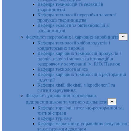
Кафедра технологій та селекції в
тваринництві
Кафедра технології переробки та якості
продукції тваринництва
Кафедра екології та біотехнологій в
рослинництві
Факультет переробних і харчових виробництв
Кафедра технології хлібопродуктів і
кондитерських виробів
Кафедра харчових технологій продуктів з
плодів, овочів і молока та інновацій в
оздоровчому харчуванні ім. Р.Ю. Павлюк
Кафедра технології м’яса
Кафедра харчових технологій в ресторанній
індустрії
Кафедра хімії, біохімії, мікробіології та
гігієни харчування
Факультет управління торговельно-
підприємницькою та митною діяльністю
Кафедра торгівлі, готельно-ресторанної та
митної справи
Кафедра туризму
Кафедра маркетингу, управління репутацією
та клієнтським досвідом