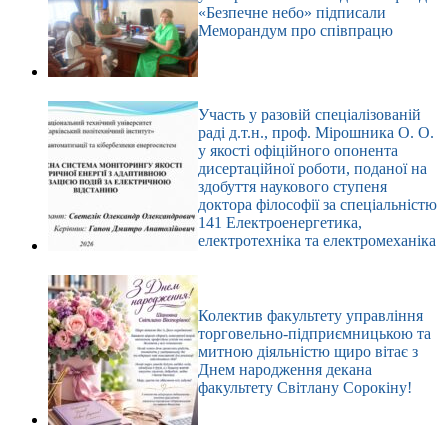
«Безпечне небо» підписали
Меморандум про співпрацю
Участь у разовій спеціалізованій
раді д.т.н., проф. Мірошника О. О.
у якості офіційного опонента
дисертаційної роботи, поданої на
здобуття наукового ступеня
доктора філософії за спеціальністю
141 Електроенергетика,
електротехніка та електромеханіка
Колектив факультету управління
торговельно-підприємницькою та
митною діяльністю щиро вітає з
Днем народження декана
факультету Світлану Сорокіну!