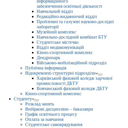
інформаційного
забезпечення освітньої діяльності
Навчальний відділ
Редакційно-видавничий відділ
Проблемні та галузеві науково-дослідні
лабораторії
Музейний комплекс
Навчально-дослідний комбінат БТУ
Студентське містечко
Відділ медіакомунікацій
Кінно-спортивний комплекс
Дендропарк
Військово-мобілізаційний підрозділ
Публічна інформація
Відокремлені структурні підрозділи
Харківський фаховий коледж харчової
промисловості ДБТУ
Вовчанський фаховий коледж ДБТУ
Кінно-спортивний комплекс
Студенту
Розклад занять
Вибіркові дисципліни – бакалаври
Графік освітнього процесу
Оплата за навчання
Студентське самоврядування