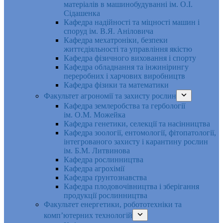
матеріалів в машинобудуванні ім. О.І.
Сідашенка
Кафедра надійності та міцності машин і
споруд ім. В.Я. Аніловича
Кафедра мехатроніки, безпеки
життєдіяльності та управління якістю
Кафедра фізичного виховання і спорту
Кафедра обладнання та інжинірингу
переробних і харчових виробництв
Кафедра фізики та математики
Факультет агрономії та захисту рослин
Кафедра землеробства та гербології
ім. О.М. Можейка
Кафедра генетики, селекції та насінництва
Кафедра зоології, ентомології, фітопатології,
інтегрованого захисту і карантину рослин
ім. Б.М. Литвинова
Кафедра рослинництва
Кафедра агрохімії
Кафедра ґрунтознавства
Кафедра плодовочівництва і зберігання
продукції рослинництва
Факультет енергетики, робототехніки та
комп’ютерних технологій