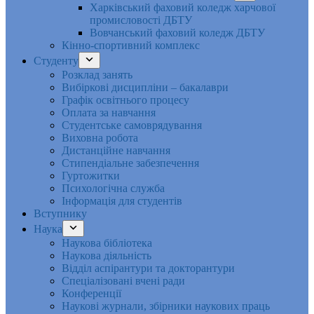
Харківський фаховий коледж харчової
промисловості ДБТУ
Вовчанський фаховий коледж ДБТУ
Кінно-спортивний комплекс
Студенту
Розклад занять
Вибіркові дисципліни – бакалаври
Графік освітнього процесу
Оплата за навчання
Студентське самоврядування
Виховна робота
Дистанційне навчання
Стипендіальне забезпечення
Гуртожитки
Психологічна служба
Інформація для студентів
Вступнику
Наука
Наукова бібліотека
Наукова діяльність
Відділ аспірантури та докторантури
Спеціалізовані вчені ради
Конференції
Наукові журнали, збірники наукових праць