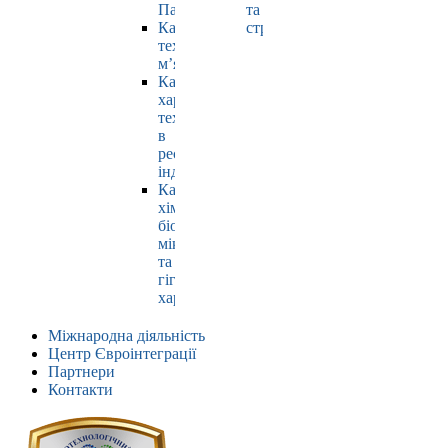
Павлюк
та
Кафедра
страхування
технології
м’яса
Кафедра
харчових
технологій
в
ресторанній
індустрії
Кафедра
хімії,
біохімії,
мікробіології
та
гігієни
харчування
Міжнародна діяльність
Центр Євроінтеграції
Партнери
Контакти