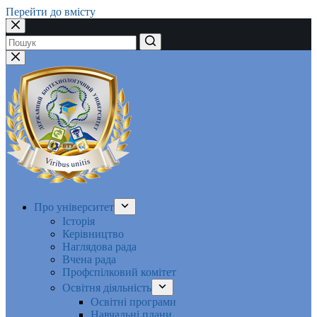
Перейти до вмісту
Немає
результатів
Про університет
Історія
Керівництво
Наглядова рада
Вчена рада
Профспілковий комітет
Освітня діяльність
Освітні програми
Навчальні плани