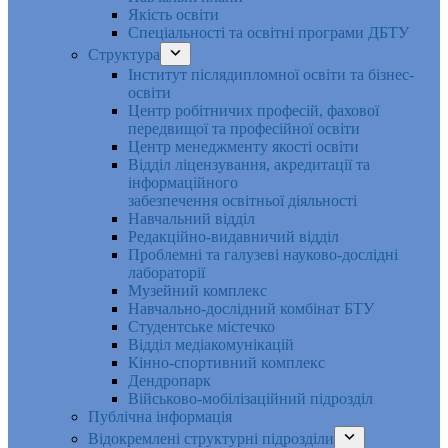
Якість освіти
Спеціальності та освітні програми ДБТУ
Структура
Інститут післядипломної освіти та бізнес-
освіти
Центр робітничих професій, фахової
передвищої та професійної освіти
Центр менеджменту якості освіти
Відділ ліцензування, акредитації та
інформаційного
забезпечення освітньої діяльності
Навчальний відділ
Редакційно-видавничий відділ
Проблемні та галузеві науково-дослідні
лабораторії
Музейний комплекс
Навчально-дослідний комбінат БТУ
Студентське містечко
Відділ медіакомунікацій
Кінно-спортивний комплекс
Дендропарк
Військово-мобілізаційний підрозділ
Публічна інформація
Відокремлені структурні підрозділи