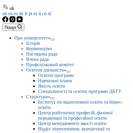
uk
uk
en
ru
de
fr
pt
es
it
cn
nl
Пошук
Про університет
Історія
Керівництво
Наглядова рада
Вчена рада
Профспілковий комітет
Освітня діяльність
Освітні програми
Навчальні плани
Якість освіти
Спеціальності та освітні програми ДБТУ
Структура
Інститут післядипломної освіти та бізнес-
освіти
Центр робітничих професій, фахової
передвищої та професійної освіти
Центр менеджменту якості освіти
Відділ ліцензування, акредитації та