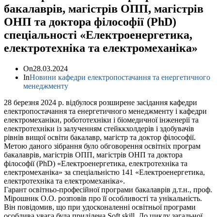
бакалаврів, магістрів ОПП, магістрів
ОНП та доктора філософії (PhD)
спеціальності «Електроенергетика,
електротехніка та електромеханіка»
On
28.03.2024
In
Новини кафедри електропостачання та енергетичного
менеджменту
28 березня 2024 р. відбулося розширене засідання кафедри
електропостачання та енергетичного менеджменту і кафедри
електромеханіки, робототехніки і біомедичної інженерії та
електротехніки із залученням стейккхолдерів і здобувачів
рівнів вищої освіти бакалавр, магістр та доктор філософії.
Метою даного зібрання було обговорення освітніх програм
бакалаврів, магістрів ОПП, магістрів ОНП та доктора
філософії (PhD) «Електроенергетика, електротехніка та
електромеханіка» за спеціальністю 141 «Електроенергетика,
електротехніка та електромеханіка».
Гарант освітньо-професійної програми бакалаврів д.т.н., проф.
Мірошник О.О. розповів про її особливості та унікальність.
Він повідомив, що при удосконаленні освітньої програми
особлива увага була приділена Soft skill. До циклу загальної