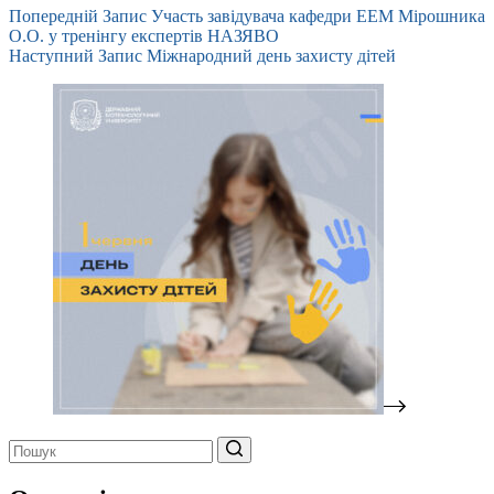
Попередній
Запис
Участь завідувача кафедри ЕЕМ Мірошника
О.О. у тренінгу експертів НАЗЯВО
Наступний
Запис
Міжнародний день захисту дітей
Немає
результатів