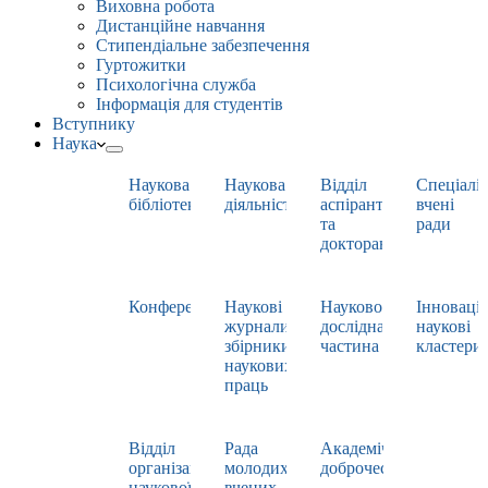
Виховна робота
Дистанційне навчання
Стипендіальне забезпечення
Гуртожитки
Психологічна служба
Інформація для студентів
Вступнику
Наука
Наукова
Наукова
Відділ
Спеціаліз
бібліотека
діяльність
аспірантури
вчені
та
ради
докторантури
Конференції
Наукові
Науково-
Інноваці
журнали,
дослідна
наукові
збірники
частина
кластери
наукових
праць
Відділ
Рада
Академічна
організації
молодих
доброчесність
наукової
вчених