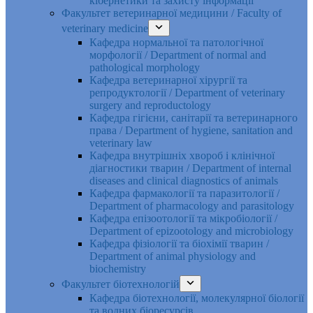
кібернетики та захисту інформації
Факультет ветеринарної медицини / Faculty of
veterinary medicine
Кафедра нормальної та патологічної
морфології / Department of normal and
pathological morphology
Кафедра ветеринарної хірургії та
репродуктології / Department of veterinary
surgery and reproductology
Кафедра гігієни, санітарії та ветеринарного
права / Department of hygiene, sanitation and
veterinary law
Кафедра внутрішніх хвороб і клінічної
діагностики тварин / Department of internal
diseases and clinical diagnostics of animals
Кафедра фармакології та паразитології /
Department of pharmacology and parasitology
Кафедра епізоотології та мікробіології /
Department of epizootology and microbiology
Кафедра фізіології та біохімії тварин /
Department of animal physiology and
biochemistry
Факультет біотехнологій
Кафедра біотехнології, молекулярної біології
та водних біоресурсів