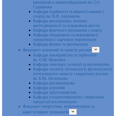
матеріалів в машинобудуванні ім. О.І.
Сідашенка
Кафедра надійності та міцності машин і
споруд ім. В.Я. Аніловича
Кафедра мехатроніки, безпеки
життєдіяльності та управління якістю
Кафедра фізичного виховання і спорту
Кафедра обладнання та інжинірингу
переробних і харчових виробництв
Кафедра фізики та математики
Факультет агрономії та захисту рослин
Кафедра землеробства та гербології
ім. О.М. Можейка
Кафедра генетики, селекції та насінництва
Кафедра зоології, ентомології, фітопатології,
інтегрованого захисту і карантину рослин
ім. Б.М. Литвинова
Кафедра рослинництва
Кафедра агрохімії
Кафедра ґрунтознавства
Кафедра плодовочівництва і зберігання
продукції рослинництва
Факультет енергетики, робототехніки та
комп’ютерних технологій