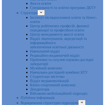
Якість освіти
Спеціальності та освітні програми ДБТУ
Структура
Інститут післядипломної освіти та бізнес-
освіти
Центр робітничих професій, фахової
передвищої та професійної освіти
Центр менеджменту якості освіти
Відділ ліцензування, акредитації та
інформаційного
забезпечення освітньої діяльності
Навчальний відділ
Редакційно-видавничий відділ
Проблемні та галузеві науково-дослідні
лабораторії
Музейний комплекс
Навчально-дослідний комбінат БТУ
Студентське містечко
Відділ медіакомунікацій
Кінно-спортивний комплекс
Дендропарк
Військово-мобілізаційний підрозділ
Публічна інформація
Відокремлені структурні підрозділи