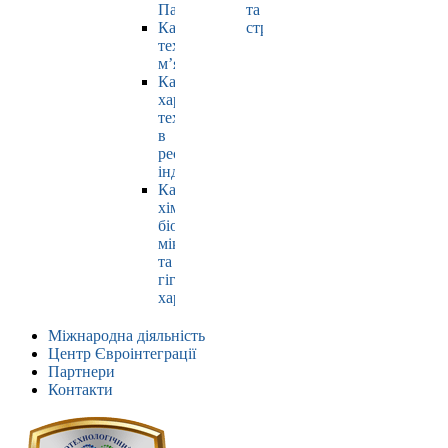
Павлюк
та
Кафедра
страхування
технології
м’яса
Кафедра
харчових
технологій
в
ресторанній
індустрії
Кафедра
хімії,
біохімії,
мікробіології
та
гігієни
харчування
Міжнародна діяльність
Центр Євроінтеграції
Партнери
Контакти