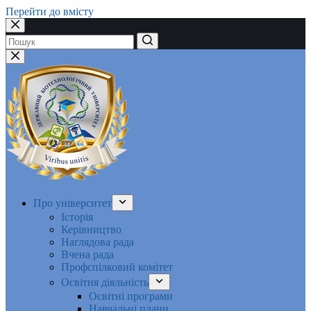
Перейти до вмісту
Немає
результатів
Про університет
Історія
Керівництво
Наглядова рада
Вчена рада
Профспілковий комітет
Освітня діяльність
Освітні програми
Навчальні плани