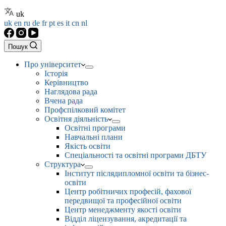
uk
uk
en
ru
de
fr
pt
es
it
cn
nl
Пошук
Про університет
Історія
Керівництво
Наглядова рада
Вчена рада
Профспілковий комітет
Освітня діяльність
Освітні програми
Навчальні плани
Якість освіти
Спеціальності та освітні програми ДБТУ
Структура
Інститут післядипломної освіти та бізнес-
освіти
Центр робітничих професій, фахової
передвищої та професійної освіти
Центр менеджменту якості освіти
Відділ ліцензування, акредитації та