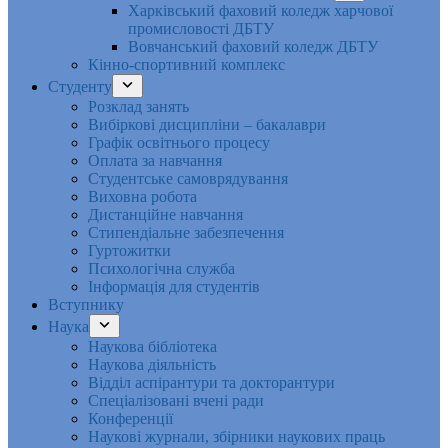
Харківський фаховий коледж харчової
промисловості ДБТУ
Вовчанський фаховий коледж ДБТУ
Кінно-спортивний комплекс
Студенту
Розклад занять
Вибіркові дисципліни – бакалаври
Графік освітнього процесу
Оплата за навчання
Студентське самоврядування
Виховна робота
Дистанційне навчання
Стипендіальне забезпечення
Гуртожитки
Психологічна служба
Інформація для студентів
Вступнику
Наука
Наукова бібліотека
Наукова діяльність
Відділ аспірантури та докторантури
Спеціалізовані вчені ради
Конференції
Наукові журнали, збірники наукових праць