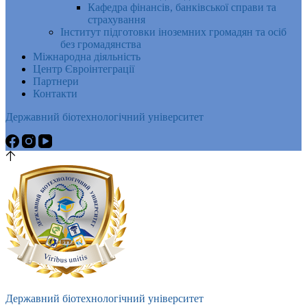
Кафедра фінансів, банківської справи та
страхування
Інститут підготовки іноземних громадян та осіб
без громадянства
Міжнародна діяльність
Центр Євроінтеграції
Партнери
Контакти
Державний біотехнологічний університет
Державний біотехнологічний університет