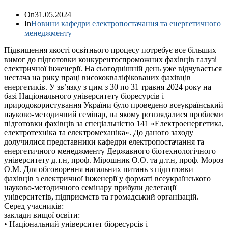
On
31.05.2024
In
Новини кафедри електропостачання та енергетичного
менеджменту
Підвищення якості освітнього процесу потребує все більших
вимог до підготовки конкурентоспроможних фахівців галузі
електричної інженерії. На сьогоднішній день уже відчувається
нестача на рику праці висококваліфікованих фахівців
енергетиків. У зв’язку з цим з 30 по 31 травня 2024 року на
базі Національного університету біоресурсів і
природокористування України було проведено всеукраїнський
науково-методичний семінар, на якому розглядалися проблеми
підготовки фахівців за спеціальністю 141 «Електроенергетика,
електротехніка та електромеханіка». До даного заходу
долучилися представники кафедри електропостачання та
енергетичного менеджменту Державного біотехнологічного
університету д.т.н, проф. Мірошник О.О. та д.т.н, проф. Мороз
О.М. Для обговорення нагальних питань з підготовки
фахівців з електричної інженерії у форматі всеукраїнського
науково-методичного семінару прибули делегації
університетів, підприємств та громадський організацій.
Серед учасників:
заклади вищої освіти:
• Національний університет біоресурсів і