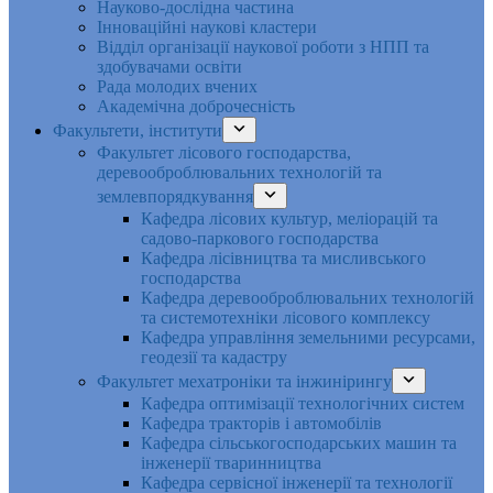
Науково-дослідна частина
Інноваційні наукові кластери
Відділ організації наукової роботи з НПП та
здобувачами освіти
Рада молодих вчених
Академічна доброчесність
Факультети, інститути
Факультет лісового господарства,
деревооброблювальних технологій та
землевпорядкування
Кафедра лісових культур, меліорацій та
садово-паркового господарства
Кафедра лісівництва та мисливського
господарства
Кафедра деревооброблювальних технологій
та системотехніки лісового комплексу
Кафедра управління земельними ресурсами,
геодезії та кадастру
Факультет мехатроніки та інжинірингу
Кафедра оптимізації технологічних систем
Кафедра тракторів і автомобілів
Кафедра сільськогосподарських машин та
інженерії тваринництва
Кафедра cервісної інженерії та технології