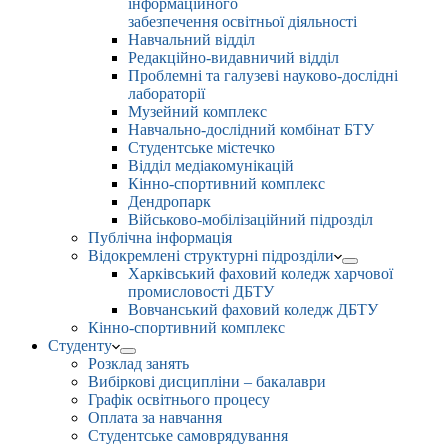
інформаційного
забезпечення освітньої діяльності
Навчальний відділ
Редакційно-видавничий відділ
Проблемні та галузеві науково-дослідні
лабораторії
Музейний комплекс
Навчально-дослідний комбінат БТУ
Студентське містечко
Відділ медіакомунікацій
Кінно-спортивний комплекс
Дендропарк
Військово-мобілізаційний підрозділ
Публічна інформація
Відокремлені структурні підрозділи
Харківський фаховий коледж харчової
промисловості ДБТУ
Вовчанський фаховий коледж ДБТУ
Кінно-спортивний комплекс
Студенту
Розклад занять
Вибіркові дисципліни – бакалаври
Графік освітнього процесу
Оплата за навчання
Студентське самоврядування