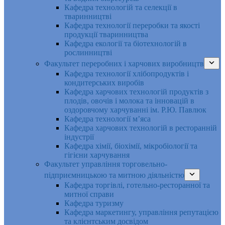
Кафедра технологій та селекції в
тваринництві
Кафедра технології переробки та якості
продукції тваринництва
Кафедра екології та біотехнологій в
рослинництві
Факультет переробних і харчових виробництв
Кафедра технології хлібопродуктів і
кондитерських виробів
Кафедра харчових технологій продуктів з
плодів, овочів і молока та інновацій в
оздоровчому харчуванні ім. Р.Ю. Павлюк
Кафедра технології м’яса
Кафедра харчових технологій в ресторанній
індустрії
Кафедра хімії, біохімії, мікробіології та
гігієни харчування
Факультет управління торговельно-
підприємницькою та митною діяльністю
Кафедра торгівлі, готельно-ресторанної та
митної справи
Кафедра туризму
Кафедра маркетингу, управління репутацією
та клієнтським досвідом