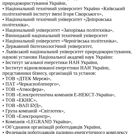
природокористування України,
• Національний технічний університет України «Київський
політехнічний інститут імені Ігоря Сікорського»,
• Національний технічний університет «Дніпровська
політехніка»,
• Національний університет «Запорізька політехніка»,
• Вінницький національний технічний університет
• Національний університет «Чернігівська політехніка»,
• Державний біотехнологічний університет,
• Львівський національний університет природокористування,
наукові установи Національної академії наук України:
• Інститут загальної енергетики НАН України,
• Інститут відновлюваної енергетики НАН України,
представники бізнесу, організацій та установ:
• ТОВ «ДТЕК Мережі»,
• ПАТ «Черкасиобленерго»,
• ТОВ «Атмосфера»,
• ТОВ «Електротехнічна компанія E-НЕКСТ-Україна»,
• ТОВ «ЕКНІС»,
• ТОВ «ВАП БУД»,
• Група компаній «Світлотек»,
• ТОВ «Електроцентр»,
• Компанія «LEGRAND Україна»,
• Об’єднання організацій роботодавців України,
• Федерація роботодавців паливно-енергетичного комплексу