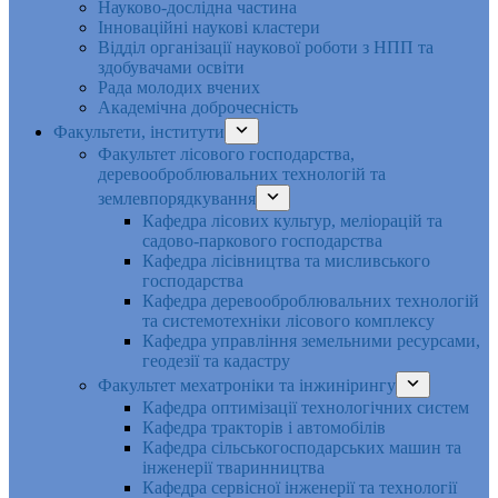
Науково-дослідна частина
Інноваційні наукові кластери
Відділ організації наукової роботи з НПП та
здобувачами освіти
Рада молодих вчених
Академічна доброчесність
Факультети, інститути
Факультет лісового господарства,
деревооброблювальних технологій та
землевпорядкування
Кафедра лісових культур, меліорацій та
садово-паркового господарства
Кафедра лісівництва та мисливського
господарства
Кафедра деревооброблювальних технологій
та системотехніки лісового комплексу
Кафедра управління земельними ресурсами,
геодезії та кадастру
Факультет мехатроніки та інжинірингу
Кафедра оптимізації технологічних систем
Кафедра тракторів і автомобілів
Кафедра сільськогосподарських машин та
інженерії тваринництва
Кафедра cервісної інженерії та технології