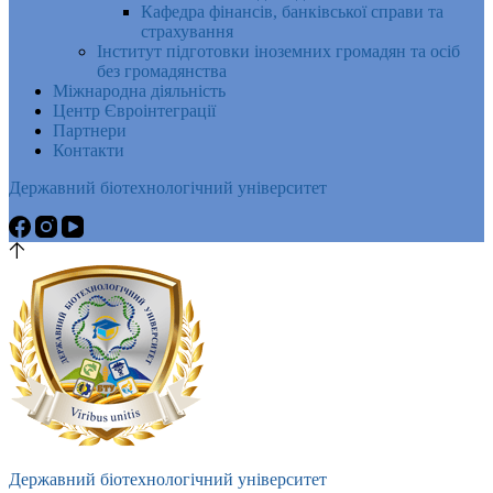
Кафедра фінансів, банківської справи та
страхування
Інститут підготовки іноземних громадян та осіб
без громадянства
Міжнародна діяльність
Центр Євроінтеграції
Партнери
Контакти
Державний біотехнологічний університет
Державний біотехнологічний університет