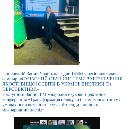
Попередній
Запис
Участь кафедри ІЕЕМ у регіональному
семінарі «CУЧАСНИЙ СТАН СИСТЕМИ ЗАБЕЗПЕЧЕННЯ
ЯКОСТІ ВИЩОЇ ОСВІТИ В УКРАЇНІ: ВИКЛИКИ ТА
ПЕРСПЕКТИВИ»
Наступний
Запис
IІ Міжнародна науково-практична
конференція «Трансформація обліку та бізнес-консалтингу в
умовах невизначеності: сучасні тренди, виклики,
міжнародний досвід»