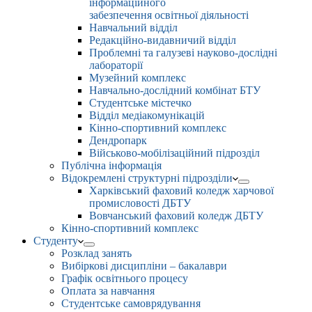
інформаційного
забезпечення освітньої діяльності
Навчальний відділ
Редакційно-видавничий відділ
Проблемні та галузеві науково-дослідні
лабораторії
Музейний комплекс
Навчально-дослідний комбінат БТУ
Студентське містечко
Відділ медіакомунікацій
Кінно-спортивний комплекс
Дендропарк
Військово-мобілізаційний підрозділ
Публічна інформація
Відокремлені структурні підрозділи
Харківський фаховий коледж харчової
промисловості ДБТУ
Вовчанський фаховий коледж ДБТУ
Кінно-спортивний комплекс
Студенту
Розклад занять
Вибіркові дисципліни – бакалаври
Графік освітнього процесу
Оплата за навчання
Студентське самоврядування