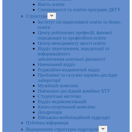
Якість освіти
Спеціальності та освітні програми ДБТУ
Структура
Інститут післядипломної освіти та бізнес-
освіти
Центр робітничих професій, фахової
передвищої та професійної освіти
Центр менеджменту якості освіти
Відділ ліцензування, акредитації та
інформаційного
забезпечення освітньої діяльності
Навчальний відділ
Редакційно-видавничий відділ
Проблемні та галузеві науково-дослідні
лабораторії
Музейний комплекс
Навчально-дослідний комбінат БТУ
Студентське містечко
Відділ медіакомунікацій
Кінно-спортивний комплекс
Дендропарк
Військово-мобілізаційний підрозділ
Публічна інформація
Відокремлені структурні підрозділи