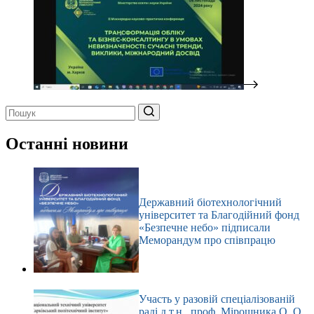
Немає
результатів
Останні новини
Державний біотехнологічний
університет та Благодійний фонд
«Безпечне небо» підписали
Меморандум про співпрацю
Участь у разовій спеціалізованій
раді д.т.н., проф. Мірошника О. О.