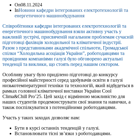
On
08.11.2024
In
Новини кафедри інтегрованих електротехнологій та
енергетичного машинобудування
Співробітники кафедри інтегрованих електротехнологій та
енергетичного машинобудування взяли активну участь у
важливій зустрічі, присвяченій нагальним проблемам сучасній
підготовці фахівців холодильної та кліматичної індустрії.
Разом з представниками академічної спільноти, Громадської
спілки “Холодильна асоціація України”, роботодавцями та
провідними компаніями галузі було обговорено актуальні
тенденції та виклики, що стоять перед нашим сектором.
Особливу увагу було приділено підготовці до конкурсу
професійної майстерності серед здобувачів освіти в галузі
низькотемпературної техніки та технологій, який відбудеться в
рамках головної кліматичної виставки України Cool
Clima&Chill Pro’25. Цей захід є відмінною можливістю для
наших студентів продемонструвати свої знання та навички, а
також поспілкуватися з потенційними роботодавцями.
Участь у таких заходах дозволяє нам:
Бути в курсі останніх тенденцій у галузі.
Встановлювати тісні зв’язки з роботодавцями.