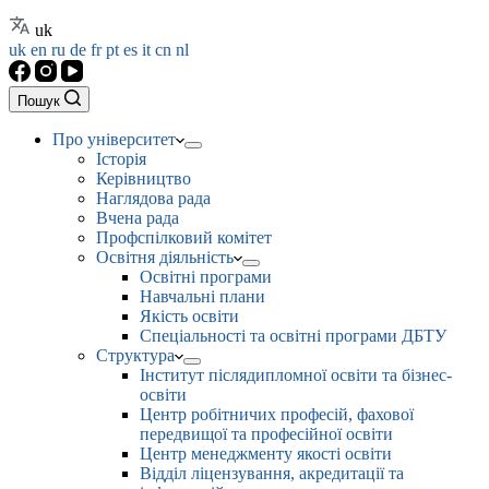
uk
uk
en
ru
de
fr
pt
es
it
cn
nl
Пошук
Про університет
Історія
Керівництво
Наглядова рада
Вчена рада
Профспілковий комітет
Освітня діяльність
Освітні програми
Навчальні плани
Якість освіти
Спеціальності та освітні програми ДБТУ
Структура
Інститут післядипломної освіти та бізнес-
освіти
Центр робітничих професій, фахової
передвищої та професійної освіти
Центр менеджменту якості освіти
Відділ ліцензування, акредитації та