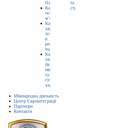
Павлюк
та
Кафедра
страхування
технології
м’яса
Кафедра
харчових
технологій
в
ресторанній
індустрії
Кафедра
хімії,
біохімії,
мікробіології
та
гігієни
харчування
Міжнародна діяльність
Центр Євроінтеграції
Партнери
Контакти