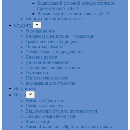
Харківський фаховий коледж харчової
промисловості ДБТУ
Вовчанський фаховий коледж ДБТУ
Кінно-спортивний комплекс
Студенту
Розклад занять
Вибіркові дисципліни – бакалаври
Графік освітнього процесу
Оплата за навчання
Студентське самоврядування
Виховна робота
Дистанційне навчання
Стипендіальне забезпечення
Гуртожитки
Психологічна служба
Інформація для студентів
Вступнику
Наука
Наукова бібліотека
Наукова діяльність
Відділ аспірантури та докторантури
Спеціалізовані вчені ради
Конференції
Наукові журнали, збірники наукових праць