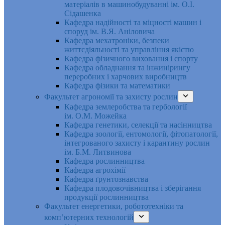
матеріалів в машинобудуванні ім. О.І.
Сідашенка
Кафедра надійності та міцності машин і
споруд ім. В.Я. Аніловича
Кафедра мехатроніки, безпеки
життєдіяльності та управління якістю
Кафедра фізичного виховання і спорту
Кафедра обладнання та інжинірингу
переробних і харчових виробництв
Кафедра фізики та математики
Факультет агрономії та захисту рослин
Кафедра землеробства та гербології
ім. О.М. Можейка
Кафедра генетики, селекції та насінництва
Кафедра зоології, ентомології, фітопатології,
інтегрованого захисту і карантину рослин
ім. Б.М. Литвинова
Кафедра рослинництва
Кафедра агрохімії
Кафедра ґрунтознавства
Кафедра плодовочівництва і зберігання
продукції рослинництва
Факультет енергетики, робототехніки та
комп’ютерних технологій