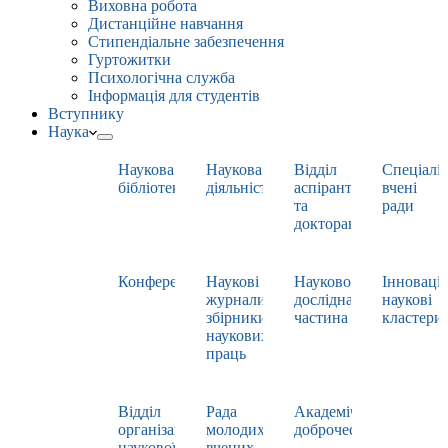
Виховна робота
Дистанційне навчання
Стипендіальне забезпечення
Гуртожитки
Психологічна служба
Інформація для студентів
Вступнику
Наука
Наукова
Наукова
Відділ
Спеціаліз
бібліотека
діяльність
аспірантури
вчені
та
ради
докторантури
Конференції
Наукові
Науково-
Інноваці
журнали,
дослідна
наукові
збірники
частина
кластери
наукових
праць
Відділ
Рада
Академічна
організації
молодих
доброчесність
наукової
вчених