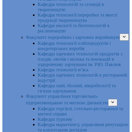
Кафедра технологій та селекції в
тваринництві
Кафедра технології переробки та якості
продукції тваринництва
Кафедра екології та біотехнологій в
рослинництві
Факультет переробних і харчових виробництв
Кафедра технології хлібопродуктів і
кондитерських виробів
Кафедра харчових технологій продуктів з
плодів, овочів і молока та інновацій в
оздоровчому харчуванні ім. Р.Ю. Павлюк
Кафедра технології м’яса
Кафедра харчових технологій в ресторанній
індустрії
Кафедра хімії, біохімії, мікробіології та
гігієни харчування
Факультет управління торговельно-
підприємницькою та митною діяльністю
Кафедра торгівлі, готельно-ресторанної та
митної справи
Кафедра туризму
Кафедра маркетингу, управління репутацією
та клієнтським досвідом