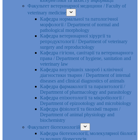
кібернетики та захисту інформації
Факультет ветеринарної медицини / Faculty of
veterinary medicine
Кафедра нормальної та патологічної
морфології / Department of normal and
pathological morphology
Кафедра ветеринарної хірургії та
репродуктології / Department of veterinary
surgery and reproductology
Кафедра гігієни, санітарії та ветеринарного
права / Department of hygiene, sanitation and
veterinary law
Кафедра внутрішніх хвороб і клінічної
діагностики тварин / Department of internal
diseases and clinical diagnostics of animals
Кафедра фармакології та паразитології /
Department of pharmacology and parasitology
Кафедра епізоотології та мікробіології /
Department of epizootology and microbiology
Кафедра фізіології та біохімії тварин /
Department of animal physiology and
biochemistry
Факультет біотехнологій
Кафедра біотехнології, молекулярної біології
та водних біоресурсів