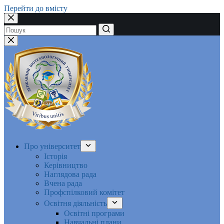
Перейти до вмісту
Немає
результатів
Про університет
Історія
Керівництво
Наглядова рада
Вчена рада
Профспілковий комітет
Освітня діяльність
Освітні програми
Навчальні плани