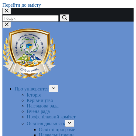
Перейти до вмісту
Немає
результатів
Про університет
Історія
Керівництво
Наглядова рада
Вчена рада
Профспілковий комітет
Освітня діяльність
Освітні програми
Навчальні плани