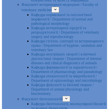
кібернетики та захисту інформації
Факультет ветеринарної медицини / Faculty of
veterinary medicine
Кафедра нормальної та патологічної
морфології / Department of normal and
pathological morphology
Кафедра ветеринарної хірургії та
репродуктології / Department of veterinary
surgery and reproductology
Кафедра гігієни, санітарії та ветеринарного
права / Department of hygiene, sanitation and
veterinary law
Кафедра внутрішніх хвороб і клінічної
діагностики тварин / Department of internal
diseases and clinical diagnostics of animals
Кафедра фармакології та паразитології /
Department of pharmacology and parasitology
Кафедра епізоотології та мікробіології /
Department of epizootology and microbiology
Кафедра фізіології та біохімії тварин /
Department of animal physiology and
biochemistry
Факультет біотехнологій
Кафедра біотехнології, молекулярної біології
та водних біоресурсів