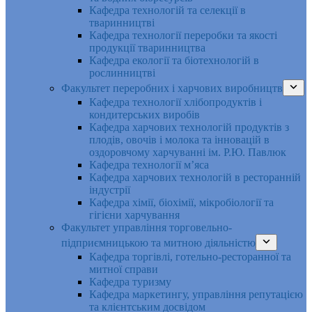
Кафедра технологій та селекції в
тваринництві
Кафедра технології переробки та якості
продукції тваринництва
Кафедра екології та біотехнологій в
рослинництві
Факультет переробних і харчових виробництв
Кафедра технології хлібопродуктів і
кондитерських виробів
Кафедра харчових технологій продуктів з
плодів, овочів і молока та інновацій в
оздоровчому харчуванні ім. Р.Ю. Павлюк
Кафедра технології м’яса
Кафедра харчових технологій в ресторанній
індустрії
Кафедра хімії, біохімії, мікробіології та
гігієни харчування
Факультет управління торговельно-
підприємницькою та митною діяльністю
Кафедра торгівлі, готельно-ресторанної та
митної справи
Кафедра туризму
Кафедра маркетингу, управління репутацією
та клієнтським досвідом