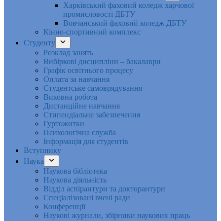
Харківський фаховий коледж харчової
промисловості ДБТУ
Вовчанський фаховий коледж ДБТУ
Кінно-спортивний комплекс
Студенту
Розклад занять
Вибіркові дисципліни – бакалаври
Графік освітнього процесу
Оплата за навчання
Студентське самоврядування
Виховна робота
Дистанційне навчання
Стипендіальне забезпечення
Гуртожитки
Психологічна служба
Інформація для студентів
Вступнику
Наука
Наукова бібліотека
Наукова діяльність
Відділ аспірантури та докторантури
Спеціалізовані вчені ради
Конференції
Наукові журнали, збірники наукових праць