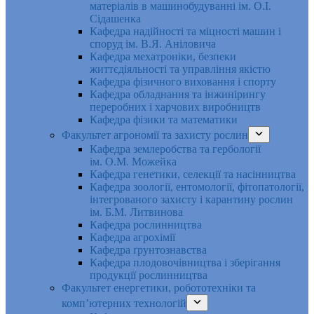
матеріалів в машинобудуванні ім. О.І.
Сідашенка
Кафедра надійності та міцності машин і
споруд ім. В.Я. Аніловича
Кафедра мехатроніки, безпеки
життєдіяльності та управління якістю
Кафедра фізичного виховання і спорту
Кафедра обладнання та інжинірингу
переробних і харчових виробництв
Кафедра фізики та математики
Факультет агрономії та захисту рослин
Кафедра землеробства та гербології
ім. О.М. Можейка
Кафедра генетики, селекції та насінництва
Кафедра зоології, ентомології, фітопатології,
інтегрованого захисту і карантину рослин
ім. Б.М. Литвинова
Кафедра рослинництва
Кафедра агрохімії
Кафедра ґрунтознавства
Кафедра плодовочівництва і зберігання
продукції рослинництва
Факультет енергетики, робототехніки та
комп’ютерних технологій