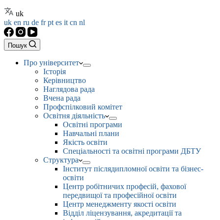
uk
uk
en
ru
de
fr
pt
es
it
cn
nl
Пошук
Про університет
Історія
Керівництво
Наглядова рада
Вчена рада
Профспілковий комітет
Освітня діяльність
Освітні програми
Навчальні плани
Якість освіти
Спеціальності та освітні програми ДБТУ
Структура
Інститут післядипломної освіти та бізнес-
освіти
Центр робітничих професій, фахової
передвищої та професійної освіти
Центр менеджменту якості освіти
Відділ ліцензування, акредитації та