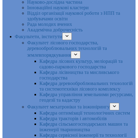
Науково-дослідна частина
Інноваційні наукові кластери
Відділ організації наукової роботи з НПП та
здобувачами освіти
Рада молодих вчених
Академічна доброчесність
Факультети, інститути
Факультет лісового господарства,
деревооброблювальних технологій та
землевпорядкування
Кафедра лісових культур, меліорацій та
садово-паркового господарства
Кафедра лісівництва та мисливського
господарства
Кафедра деревооброблювальних технологій
та системотехніки лісового комплексу
Кафедра управління земельними ресурсами,
геодезії та кадастру
Факультет мехатроніки та інжинірингу
Кафедра оптимізації технологічних систем
Кафедра тракторів і автомобілів
Кафедра сільськогосподарських машин та
інженерії тваринництва
Кафедра cервісної інженерії та технології