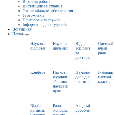
Виховна робота
Дистанційне навчання
Стипендіальне забезпечення
Гуртожитки
Психологічна служба
Інформація для студентів
Вступнику
Наука
Наукова
Наукова
Відділ
Спеціаліз
бібліотека
діяльність
аспірантури
вчені
та
ради
докторантури
Конференції
Наукові
Науково-
Інноваці
журнали,
дослідна
наукові
збірники
частина
кластери
наукових
праць
Відділ
Рада
Академічна
організації
молодих
доброчесність
наукової
вчених