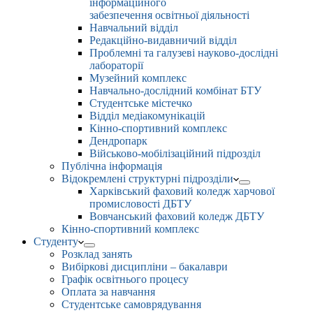
інформаційного
забезпечення освітньої діяльності
Навчальний відділ
Редакційно-видавничий відділ
Проблемні та галузеві науково-дослідні
лабораторії
Музейний комплекс
Навчально-дослідний комбінат БТУ
Студентське містечко
Відділ медіакомунікацій
Кінно-спортивний комплекс
Дендропарк
Військово-мобілізаційний підрозділ
Публічна інформація
Відокремлені структурні підрозділи
Харківський фаховий коледж харчової
промисловості ДБТУ
Вовчанський фаховий коледж ДБТУ
Кінно-спортивний комплекс
Студенту
Розклад занять
Вибіркові дисципліни – бакалаври
Графік освітнього процесу
Оплата за навчання
Студентське самоврядування