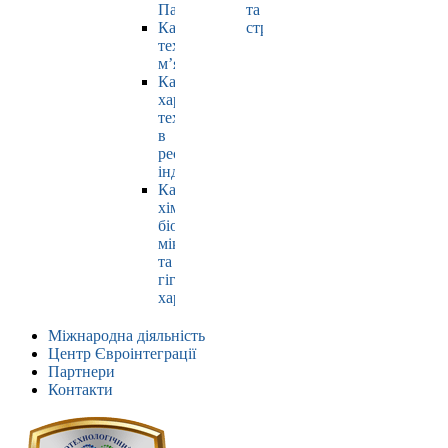
Павлюк
та
Кафедра
страхування
технології
м’яса
Кафедра
харчових
технологій
в
ресторанній
індустрії
Кафедра
хімії,
біохімії,
мікробіології
та
гігієни
харчування
Міжнародна діяльність
Центр Євроінтеграції
Партнери
Контакти