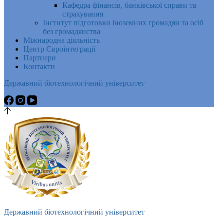
Кафедра фінансів, банківської справи та
страхування
Інститут підготовки іноземних громадян та осіб
без громадянства
Міжнародна діяльність
Центр Євроінтеграції
Партнери
Контакти
Державний біотехнологічний університет
Державний біотехнологічний університет