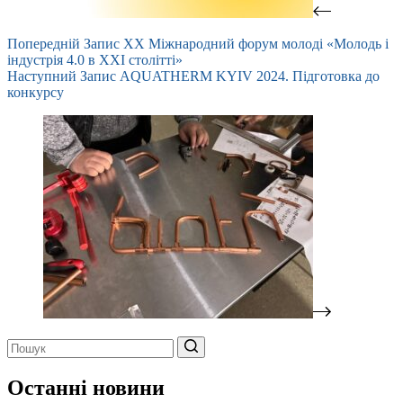
Попередній
Запис
XX Міжнародний форум молоді «Молодь і
індустрія 4.0 в XXI столітті»
Наступний
Запис
AQUATHERM KYIV 2024. Підготовка до
конкурсу
Немає
результатів
Останні новини