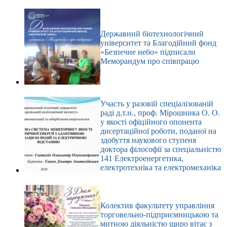
Державний біотехнологічний
університет та Благодійний фонд
«Безпечне небо» підписали
Меморандум про співпрацю
Участь у разовій спеціалізованій
раді д.т.н., проф. Мірошника О. О.
у якості офіційного опонента
дисертаційної роботи, поданої на
здобуття наукового ступеня
доктора філософії за спеціальністю
141 Електроенергетика,
електротехніка та електромеханіка
Колектив факультету управління
торговельно-підприємницькою та
митною діяльністю щиро вітає з