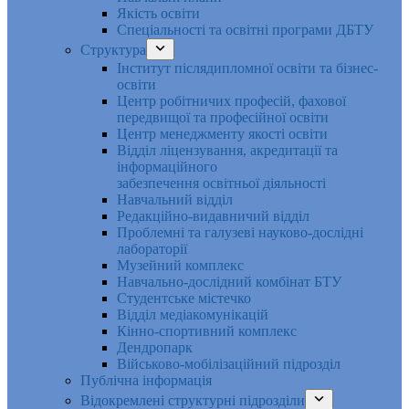
Якість освіти
Спеціальності та освітні програми ДБТУ
Структура
Інститут післядипломної освіти та бізнес-
освіти
Центр робітничих професій, фахової
передвищої та професійної освіти
Центр менеджменту якості освіти
Відділ ліцензування, акредитації та
інформаційного
забезпечення освітньої діяльності
Навчальний відділ
Редакційно-видавничий відділ
Проблемні та галузеві науково-дослідні
лабораторії
Музейний комплекс
Навчально-дослідний комбінат БТУ
Студентське містечко
Відділ медіакомунікацій
Кінно-спортивний комплекс
Дендропарк
Військово-мобілізаційний підрозділ
Публічна інформація
Відокремлені структурні підрозділи