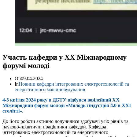
Участь кафедри у ХХ Міжнародному
форумі молоді
On
09.04.2024
In
Новини кафедри інтегрованих електротехнологій та
енергетичного машинобудування
4-5 квітня 2024 року в ДБТУ відбувся ювілейний ХХ
Міжнародний форум молоді «Молодь і індустрія 4.0 в XXI
столітті»
.
До його роботи активно долучилися здобувачі усіх рівнів та
науково-практичні працівники кафедри. Кафедра
інтегрованих електротехнологій та енергетичного