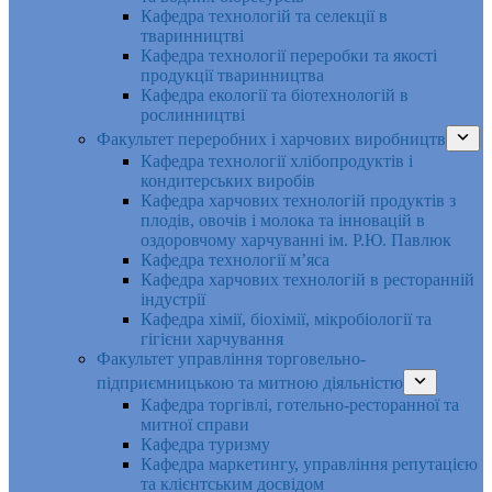
Кафедра технологій та селекції в
тваринництві
Кафедра технології переробки та якості
продукції тваринництва
Кафедра екології та біотехнологій в
рослинництві
Факультет переробних і харчових виробництв
Кафедра технології хлібопродуктів і
кондитерських виробів
Кафедра харчових технологій продуктів з
плодів, овочів і молока та інновацій в
оздоровчому харчуванні ім. Р.Ю. Павлюк
Кафедра технології м’яса
Кафедра харчових технологій в ресторанній
індустрії
Кафедра хімії, біохімії, мікробіології та
гігієни харчування
Факультет управління торговельно-
підприємницькою та митною діяльністю
Кафедра торгівлі, готельно-ресторанної та
митної справи
Кафедра туризму
Кафедра маркетингу, управління репутацією
та клієнтським досвідом