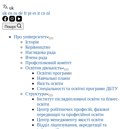
uk
uk
en
ru
de
fr
pt
es
it
cn
nl
Пошук
Про університет
Історія
Керівництво
Наглядова рада
Вчена рада
Профспілковий комітет
Освітня діяльність
Освітні програми
Навчальні плани
Якість освіти
Спеціальності та освітні програми ДБТУ
Структура
Інститут післядипломної освіти та бізнес-
освіти
Центр робітничих професій, фахової
передвищої та професійної освіти
Центр менеджменту якості освіти
Відділ ліцензування, акредитації та