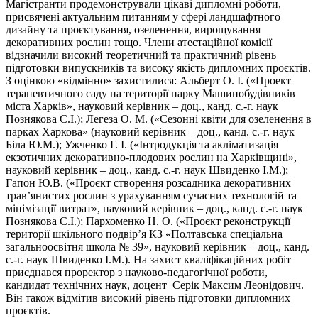
Магістранти продемонстрували цікаві дипломні роботи,
присвячені актуальним питанням у сфері ландшафтного
дизайну та проєктування, озеленення, вирощування
декоративних рослин тощо. Члени атестаційної комісії
відзначили високий теоретичний та практичний рівень
підготовки випускників та високу якість дипломних проєктів.
З оцінкою «відмінно» захистилися: Альберт О. І. («Проект
терапевтичного саду на території парку Машинобудівників
міста Харків», науковий керівник – доц., канд. с.-г. наук
Познякова С.І.); Легеза О. М. («Сезонні квіти для озеленення в
парках Харкова» (науковий керівник – доц., канд. с.-г. наук
Біла Ю.М.); Ужченко Г. І. («Інтродукція та акліматизація
екзотичних декоративно-плодових рослин на Харківщині»,
науковий керівник – доц., канд. с.-г. наук Швиденко І.М.);
Гапон Ю.В. («Проєкт створення розсадника декоративних
трав’янистих рослин з урахуванням сучасних технологій та
мінімізації витрат», науковий керівник – доц., канд. с.-г. наук
Познякова С.І.); Пархоменко Н. О. («Проєкт реконструкції
території шкільного подвір’я КЗ «Полтавська спеціальна
загальноосвітня школа № 39», науковий керівник – доц., канд.
с.-г. наук Швиденко І.М.). На захист кваліфікаційних робіт
приєднався проректор з науково-педагогічної роботи,
кандидат технічних наук, доцент Серік Максим Леонідович.
Він також відмітив високий рівень підготовки дипломних
проєктів.