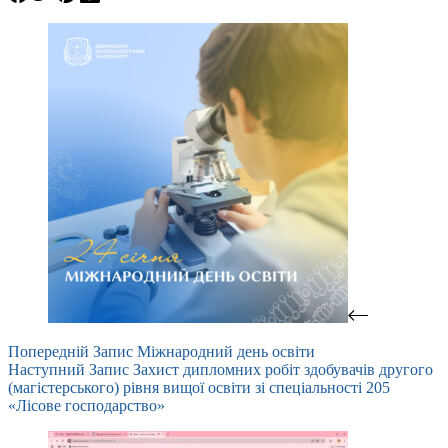
Попередній
Запис
Міжнародний день освіти
Наступний
Запис
Захист дипломних робіт здобувачів другого
(магістерського) рівня вищої освіти зі спеціальності 205
«Лісове господарство»