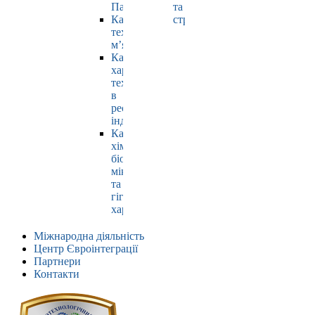
Павлюк
та
Кафедра
страхування
технології
м’яса
Кафедра
харчових
технологій
в
ресторанній
індустрії
Кафедра
хімії,
біохімії,
мікробіології
та
гігієни
харчування
Міжнародна діяльність
Центр Євроінтеграції
Партнери
Контакти