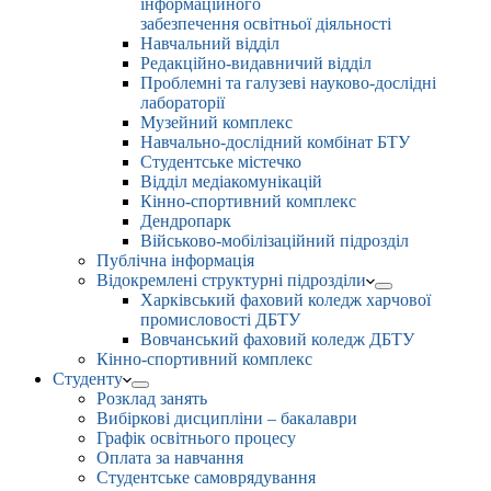
інформаційного
забезпечення освітньої діяльності
Навчальний відділ
Редакційно-видавничий відділ
Проблемні та галузеві науково-дослідні
лабораторії
Музейний комплекс
Навчально-дослідний комбінат БТУ
Студентське містечко
Відділ медіакомунікацій
Кінно-спортивний комплекс
Дендропарк
Військово-мобілізаційний підрозділ
Публічна інформація
Відокремлені структурні підрозділи
Харківський фаховий коледж харчової
промисловості ДБТУ
Вовчанський фаховий коледж ДБТУ
Кінно-спортивний комплекс
Студенту
Розклад занять
Вибіркові дисципліни – бакалаври
Графік освітнього процесу
Оплата за навчання
Студентське самоврядування