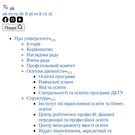
uk
uk
en
ru
de
fr
pt
es
it
cn
nl
Пошук
Про університет
Історія
Керівництво
Наглядова рада
Вчена рада
Профспілковий комітет
Освітня діяльність
Освітні програми
Навчальні плани
Якість освіти
Спеціальності та освітні програми ДБТУ
Структура
Інститут післядипломної освіти та бізнес-
освіти
Центр робітничих професій, фахової
передвищої та професійної освіти
Центр менеджменту якості освіти
Відділ ліцензування, акредитації та