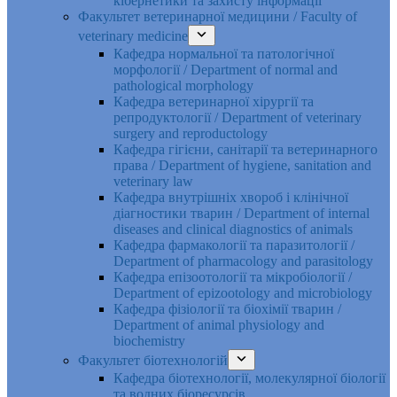
кібернетики та захисту інформації
Факультет ветеринарної медицини / Faculty of
veterinary medicine
Кафедра нормальної та патологічної
морфології / Department of normal and
pathological morphology
Кафедра ветеринарної хірургії та
репродуктології / Department of veterinary
surgery and reproductology
Кафедра гігієни, санітарії та ветеринарного
права / Department of hygiene, sanitation and
veterinary law
Кафедра внутрішніх хвороб і клінічної
діагностики тварин / Department of internal
diseases and clinical diagnostics of animals
Кафедра фармакології та паразитології /
Department of pharmacology and parasitology
Кафедра епізоотології та мікробіології /
Department of epizootology and microbiology
Кафедра фізіології та біохімії тварин /
Department of animal physiology and
biochemistry
Факультет біотехнологій
Кафедра біотехнології, молекулярної біології
та водних біоресурсів