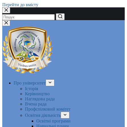
Перейти до вмісту
Немає
результатів
Про університет
Історія
Керівництво
Наглядова рада
Вчена рада
Профспілковий комітет
Освітня діяльність
Освітні програми
Навчальні плани