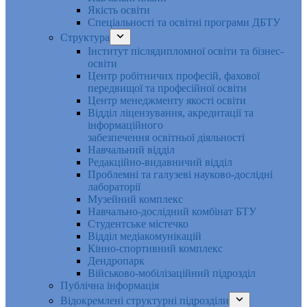
Якість освіти
Спеціальності та освітні програми ДБТУ
Структура
Інститут післядипломної освіти та бізнес-
освіти
Центр робітничих професій, фахової
передвищої та професійної освіти
Центр менеджменту якості освіти
Відділ ліцензування, акредитації та
інформаційного
забезпечення освітньої діяльності
Навчальний відділ
Редакційно-видавничий відділ
Проблемні та галузеві науково-дослідні
лабораторії
Музейний комплекс
Навчально-дослідний комбінат БТУ
Студентське містечко
Відділ медіакомунікацій
Кінно-спортивний комплекс
Дендропарк
Військово-мобілізаційний підрозділ
Публічна інформація
Відокремлені структурні підрозділи