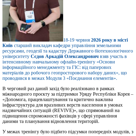
18-19 червня
2026 року в місті
Київ
старший викладач кафедри управління земельними
ресурсами, геодезії та кадастру Державного біотехнологічного
університету
Сєдов Аркадій Олександрович
взяв участь в
інтенсивному навчальному офлайн-тренінгу «Основи
інформаційного менеджменту та ГІС: від паперових
матеріалів до робочого геопросторового набору даних», що
проводився в межах Модуля 3 «Поєднання елементів».
В черговий раз даний захід було реалізовано в рамках
міжнародного проєкту за підтримки Уряду Республіки Корея –
«Допомога, працевлаштування та критично важлива
інфраструктура для вразливих верств населення в умовах
надзвичайних ситуацій (REVIVE)», що спрямований на
підвищення спроможності фахівців у сфері управління
даними та планування відновлення територій.
У межах тренінгу було підбито підсумки попередніх модулів, з