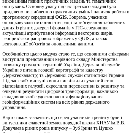
виконанням певних практичних завдань та тематичних
опитувань. Основну увагу під час третього модуля було
приділено поглибленню практичних умінь і навичок роботи в
програмному середовищі
QGIS
, Зокрема, учасники
опрацьовували питання інтеграції та зв’язування табличних
даних із різних джерел і форматів у ГІС-середовище,
актуалізації атрибутивної інформації векторних шарів,
геоприв’язки растрових зображень у QGIS, а також
векторизації об’єктів за оновленими даними.
Особливістю цього модуля стало те, що основними спікерами
виступили представники керівного складу Міністерства
розвитку громад та територій України, Державної служби
України з питань геодезії, картографії та кадастру
(Держгеокадастр) та Державної служби статистики України.
Під час своїх виступів вони висвітлили сучасний стан
відповідних галузей, окреслили перспективи їх розвитку та
очікувані результати цифрової трансформації, важливою
складовою якої є удосконалення функціонування
геоінформаційних систем на всіх рівнях державного
управління.
Варто також зазначити, що серед учасників тренінгу були і
випускники славетної землевпорядної школи ХНАУ ім.В.В.
Докучаєва різних років випуску – Зуб Ірина та Цушко