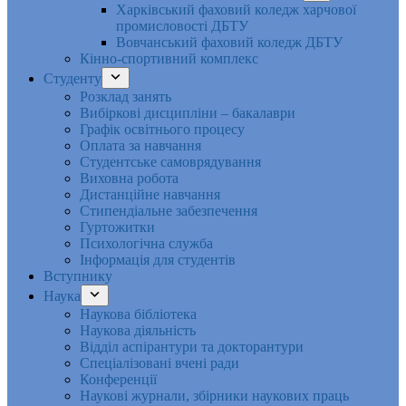
Харківський фаховий коледж харчової
промисловості ДБТУ
Вовчанський фаховий коледж ДБТУ
Кінно-спортивний комплекс
Студенту
Розклад занять
Вибіркові дисципліни – бакалаври
Графік освітнього процесу
Оплата за навчання
Студентське самоврядування
Виховна робота
Дистанційне навчання
Стипендіальне забезпечення
Гуртожитки
Психологічна служба
Інформація для студентів
Вступнику
Наука
Наукова бібліотека
Наукова діяльність
Відділ аспірантури та докторантури
Спеціалізовані вчені ради
Конференції
Наукові журнали, збірники наукових праць