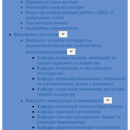
Науково-дослідна частина
Інноваційні наукові кластери
Відділ організації наукової роботи з НПП та
здобувачами освіти
Рада молодих вчених
Академічна доброчесність
Факультети, інститути
Факультет лісового господарства,
деревооброблювальних технологій та
землевпорядкування
Кафедра лісових культур, меліорацій та
садово-паркового господарства
Кафедра лісівництва та мисливського
господарства
Кафедра деревооброблювальних технологій
та системотехніки лісового комплексу
Кафедра управління земельними ресурсами,
геодезії та кадастру
Факультет мехатроніки та інжинірингу
Кафедра оптимізації технологічних систем
Кафедра тракторів і автомобілів
Кафедра сільськогосподарських машин та
інженерії тваринництва
Кафедра cервісної інженерії та технології