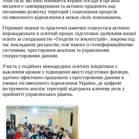
Анастасія, які нині обіймають керівні посади в органах
місцевого самоврядування та активно працюють над
питаннями розвитку територій і планування процесів
післявоєнного відновлення в межах своїх повноважень.
Отримані знання та практичні навички планується активно
впроваджувати в освітній процес підготовки здобувачів вищої
освіти за спеціальністю «Геодезія та землеустрій», зокрема під
час викладання дисциплін, пов’язаних із геоінформаційними
системами, просторовим аналізом та управлінням
геопросторовими даними.
Участь у подібних міжнародних освітніх ініціативах є
важливим кроком у підвищенні якості підготовки фахівців,
здатних ефективно працювати з просторовими даними в
умовах післявоєнного відновлення України, де цифрові
інструменти аналізу територій відіграють ключову роль у
прийнятті управлінських рішень.