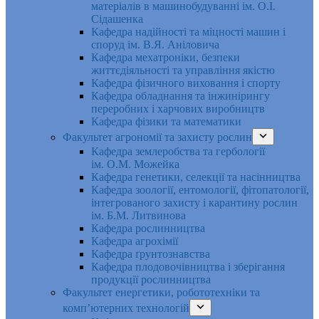
матеріалів в машинобудуванні ім. О.І.
Сідашенка
Кафедра надійності та міцності машин і
споруд ім. В.Я. Аніловича
Кафедра мехатроніки, безпеки
життєдіяльності та управління якістю
Кафедра фізичного виховання і спорту
Кафедра обладнання та інжинірингу
переробних і харчових виробництв
Кафедра фізики та математики
Факультет агрономії та захисту рослин
Кафедра землеробства та гербології
ім. О.М. Можейка
Кафедра генетики, селекції та насінництва
Кафедра зоології, ентомології, фітопатології,
інтегрованого захисту і карантину рослин
ім. Б.М. Литвинова
Кафедра рослинництва
Кафедра агрохімії
Кафедра ґрунтознавства
Кафедра плодовочівництва і зберігання
продукції рослинництва
Факультет енергетики, робототехніки та
комп’ютерних технологій