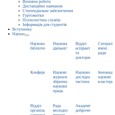
Виховна робота
Дистанційне навчання
Стипендіальне забезпечення
Гуртожитки
Психологічна служба
Інформація для студентів
Вступнику
Наука
Наукова
Наукова
Відділ
Спеціаліз
бібліотека
діяльність
аспірантури
вчені
та
ради
докторантури
Конференції
Наукові
Науково-
Інноваці
журнали,
дослідна
наукові
збірники
частина
кластери
наукових
праць
Відділ
Рада
Академічна
організації
молодих
доброчесність
наукової
вчених