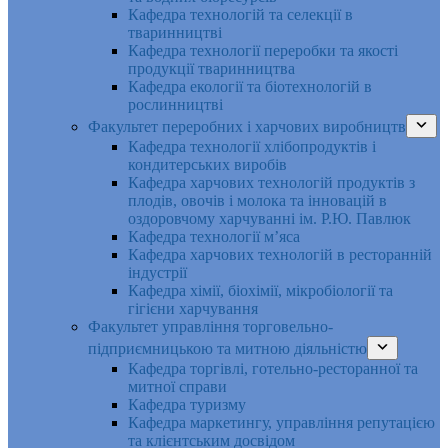
Кафедра технологій та селекції в
тваринництві
Кафедра технології переробки та якості
продукції тваринництва
Кафедра екології та біотехнологій в
рослинництві
Факультет переробних і харчових виробництв
Кафедра технології хлібопродуктів і
кондитерських виробів
Кафедра харчових технологій продуктів з
плодів, овочів і молока та інновацій в
оздоровчому харчуванні ім. Р.Ю. Павлюк
Кафедра технології м’яса
Кафедра харчових технологій в ресторанній
індустрії
Кафедра хімії, біохімії, мікробіології та
гігієни харчування
Факультет управління торговельно-
підприємницькою та митною діяльністю
Кафедра торгівлі, готельно-ресторанної та
митної справи
Кафедра туризму
Кафедра маркетингу, управління репутацією
та клієнтським досвідом