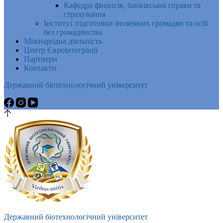
Кафедра фінансів, банківської справи та
страхування
Інститут підготовки іноземних громадян та осіб
без громадянства
Міжнародна діяльність
Центр Євроінтеграції
Партнери
Контакти
Державний біотехнологічний університет
Державний біотехнологічний університет