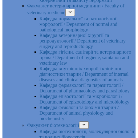
кібернетики та захисту інформації
Факультет ветеринарної медицини / Faculty of
veterinary medicine
Кафедра нормальної та патологічної
морфології / Department of normal and
pathological morphology
Кафедра ветеринарної хірургії та
репродуктології / Department of veterinary
surgery and reproductology
Кафедра гігієни, санітарії та ветеринарного
права / Department of hygiene, sanitation and
veterinary law
Кафедра внутрішніх хвороб і клінічної
діагностики тварин / Department of internal
diseases and clinical diagnostics of animals
Кафедра фармакології та паразитології /
Department of pharmacology and parasitology
Кафедра епізоотології та мікробіології /
Department of epizootology and microbiology
Кафедра фізіології та біохімії тварин /
Department of animal physiology and
biochemistry
Факультет біотехнологій
Кафедра біотехнології, молекулярної біології
та водних біоресурсів