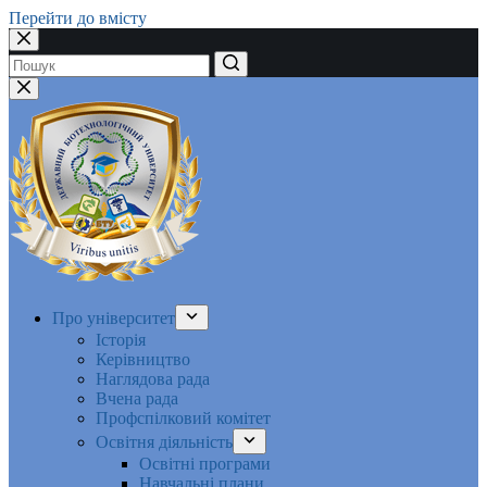
Перейти до вмісту
Немає
результатів
Про університет
Історія
Керівництво
Наглядова рада
Вчена рада
Профспілковий комітет
Освітня діяльність
Освітні програми
Навчальні плани