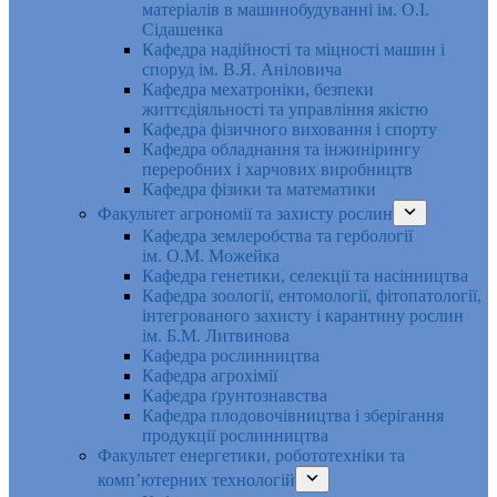
матеріалів в машинобудуванні ім. О.І.
Сідашенка
Кафедра надійності та міцності машин і
споруд ім. В.Я. Аніловича
Кафедра мехатроніки, безпеки
життєдіяльності та управління якістю
Кафедра фізичного виховання і спорту
Кафедра обладнання та інжинірингу
переробних і харчових виробництв
Кафедра фізики та математики
Факультет агрономії та захисту рослин
Кафедра землеробства та гербології
ім. О.М. Можейка
Кафедра генетики, селекції та насінництва
Кафедра зоології, ентомології, фітопатології,
інтегрованого захисту і карантину рослин
ім. Б.М. Литвинова
Кафедра рослинництва
Кафедра агрохімії
Кафедра ґрунтознавства
Кафедра плодовочівництва і зберігання
продукції рослинництва
Факультет енергетики, робототехніки та
комп’ютерних технологій