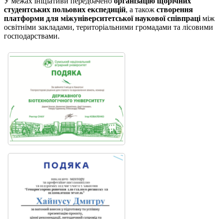
У межах ініціативи передбачено
організацію щорічних
студентських польових експедицій
, а також
створення
платформи для міжуніверситетської наукової співпраці
між
освітніми закладами, територіальними громадами та лісовими
господарствами.