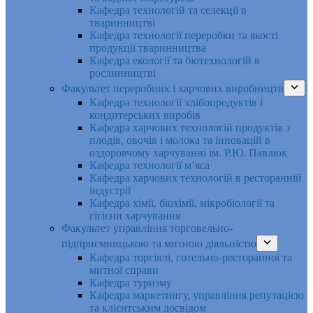
Кафедра технологій та селекції в
тваринництві
Кафедра технології переробки та якості
продукції тваринництва
Кафедра екології та біотехнологій в
рослинництві
Факультет переробних і харчових виробництв
Кафедра технології хлібопродуктів і
кондитерських виробів
Кафедра харчових технологій продуктів з
плодів, овочів і молока та інновацій в
оздоровчому харчуванні ім. Р.Ю. Павлюк
Кафедра технології м’яса
Кафедра харчових технологій в ресторанній
індустрії
Кафедра хімії, біохімії, мікробіології та
гігієни харчування
Факультет управління торговельно-
підприємницькою та митною діяльністю
Кафедра торгівлі, готельно-ресторанної та
митної справи
Кафедра туризму
Кафедра маркетингу, управління репутацією
та клієнтським досвідом