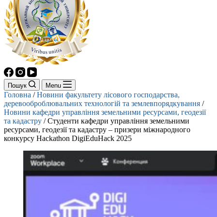
Пошук
Menu
Головна
/
Новини факультету лісового господарства,
деревооброблювальних технологій та землевпорядкування
/
Новини кафедри управління земельними ресурсами, геодезії
та кадастру
/
Студенти кафедри управління земельними
ресурсами, геодезії та кадастру – призери міжнародного
конкурсу Hackathon DigiEduHack 2025