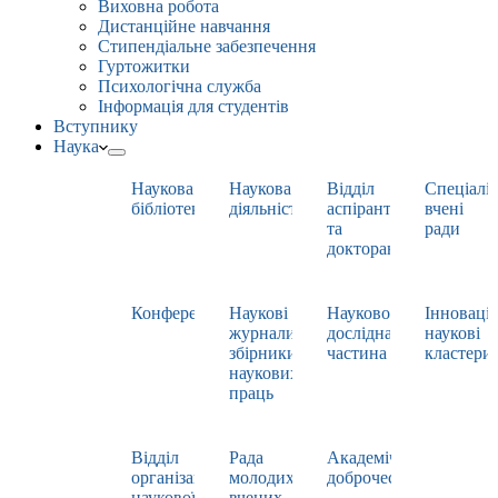
Виховна робота
Дистанційне навчання
Стипендіальне забезпечення
Гуртожитки
Психологічна служба
Інформація для студентів
Вступнику
Наука
Наукова
Наукова
Відділ
Спеціаліз
бібліотека
діяльність
аспірантури
вчені
та
ради
докторантури
Конференції
Наукові
Науково-
Інноваці
журнали,
дослідна
наукові
збірники
частина
кластери
наукових
праць
Відділ
Рада
Академічна
організації
молодих
доброчесність
наукової
вчених