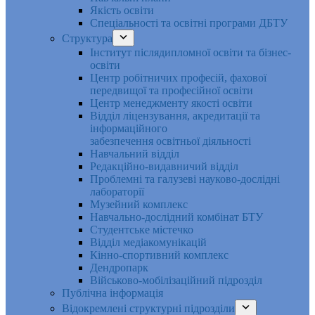
Якість освіти
Спеціальності та освітні програми ДБТУ
Структура
Інститут післядипломної освіти та бізнес-
освіти
Центр робітничих професій, фахової
передвищої та професійної освіти
Центр менеджменту якості освіти
Відділ ліцензування, акредитації та
інформаційного
забезпечення освітньої діяльності
Навчальний відділ
Редакційно-видавничий відділ
Проблемні та галузеві науково-дослідні
лабораторії
Музейний комплекс
Навчально-дослідний комбінат БТУ
Студентське містечко
Відділ медіакомунікацій
Кінно-спортивний комплекс
Дендропарк
Військово-мобілізаційний підрозділ
Публічна інформація
Відокремлені структурні підрозділи