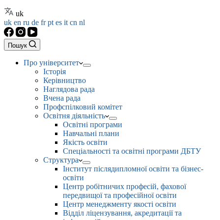
uk
uk
en
ru
de
fr
pt
es
it
cn
nl
Пошук
Про університет
Історія
Керівництво
Наглядова рада
Вчена рада
Профспілковий комітет
Освітня діяльність
Освітні програми
Навчальні плани
Якість освіти
Спеціальності та освітні програми ДБТУ
Структура
Інститут післядипломної освіти та бізнес-
освіти
Центр робітничих професій, фахової
передвищої та професійної освіти
Центр менеджменту якості освіти
Відділ ліцензування, акредитації та