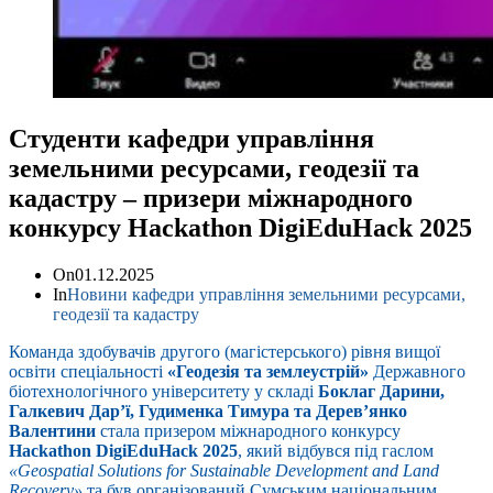
Студенти кафедри управління
земельними ресурсами, геодезії та
кадастру – призери міжнародного
конкурсу Hackathon DigiEduHack 2025
On
01.12.2025
In
Новини кафедри управління земельними ресурсами,
геодезії та кадастру
Команда здобувачів другого (магістерського) рівня вищої
освіти спеціальності
«Геодезія та землеустрій»
Державного
біотехнологічного університету у складі
Боклаг Дарини,
Галкевич Дар’ї, Гудименка Тимура та Дерев’янко
Валентини
стала призером міжнародного конкурсу
Hackathon DigiEduHack 2025
, який відбувся під гаслом
«Geospatial Solutions for Sustainable Development and Land
Recovery»
та був організований Сумським національним