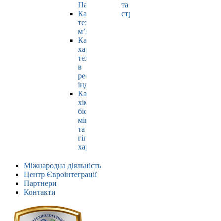
Павлюк
та
Кафедра
страхування
технології
м’яса
Кафедра
харчових
технологій
в
ресторанній
індустрії
Кафедра
хімії,
біохімії,
мікробіології
та
гігієни
харчування
Міжнародна діяльність
Центр Євроінтеграції
Партнери
Контакти