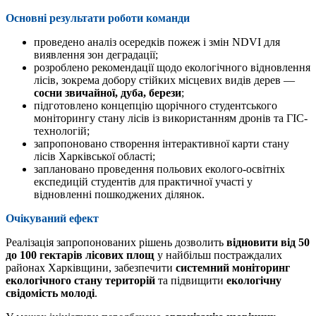
Основні результати роботи команди
проведено аналіз осередків пожеж і змін NDVI для
виявлення зон деградації;
розроблено рекомендації щодо екологічного відновлення
лісів, зокрема добору стійких місцевих видів дерев —
сосни звичайної, дуба, берези
;
підготовлено концепцію щорічного студентського
моніторингу стану лісів із використанням дронів та ГІС-
технологій;
запропоновано створення інтерактивної карти стану
лісів Харківської області;
заплановано проведення польових еколого-освітніх
експедицій студентів для практичної участі у
відновленні пошкоджених ділянок.
Очікуваний ефект
Реалізація запропонованих рішень дозволить
відновити від 50
до 100 гектарів лісових площ
у найбільш постраждалих
районах Харківщини, забезпечити
системний моніторинг
екологічного стану територій
та підвищити
екологічну
свідомість молоді
.