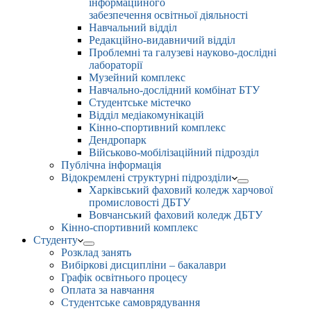
інформаційного
забезпечення освітньої діяльності
Навчальний відділ
Редакційно-видавничий відділ
Проблемні та галузеві науково-дослідні
лабораторії
Музейний комплекс
Навчально-дослідний комбінат БТУ
Студентське містечко
Відділ медіакомунікацій
Кінно-спортивний комплекс
Дендропарк
Військово-мобілізаційний підрозділ
Публічна інформація
Відокремлені структурні підрозділи
Харківський фаховий коледж харчової
промисловості ДБТУ
Вовчанський фаховий коледж ДБТУ
Кінно-спортивний комплекс
Студенту
Розклад занять
Вибіркові дисципліни – бакалаври
Графік освітнього процесу
Оплата за навчання
Студентське самоврядування