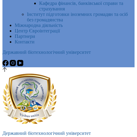
Кафедра фінансів, банківської справи та
страхування
Інститут підготовки іноземних громадян та осіб
без громадянства
Міжнародна діяльність
Центр Євроінтеграції
Партнери
Контакти
Державний біотехнологічний університет
Державний біотехнологічний університет