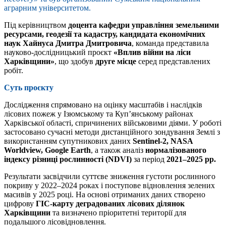
аграрним університетом.
Під керівництвом
доцента кафедри управління земельними
ресурсами, геодезії та кадастру, кандидата економічних
наук Хайнуса Дмитра Дмитровича
, команда представила
науково-дослідницький проєкт
«Вплив війни на ліси
Харківщини»
, що здобув
друге місце
серед представлених
робіт.
Суть проєкту
Дослідження спрямовано на оцінку масштабів і наслідків
лісових пожеж у Ізюмському та Куп’янському районах
Харківської області, спричинених військовими діями. У роботі
застосовано сучасні методи дистанційного зондування Землі з
використанням супутникових даних
Sentinel-2, NASA
Worldview, Google Earth
, а також аналіз
нормалізованого
індексу різниці рослинності (NDVI)
за період
2021–2025 рр.
Результати засвідчили суттєве зниження густоти рослинного
покриву у 2022–2024 роках і поступове відновлення зелених
масивів у 2025 році. На основі отриманих даних створено
цифрову
ГІС-карту деградованих лісових ділянок
Харківщини
та визначено пріоритетні території для
подальшого лісовідновлення.