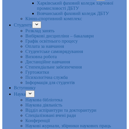
Харківський фаховий коледж харчової
промисловості ДБТУ
Вовчанський фаховий коледж ДБТУ
Кінно-спортивний комплекс
Студенту
Розклад занять
Вибіркові дисципліни – бакалаври
Графік освітнього процесу
Оплата за навчання
Студентське самоврядування
Виховна робота
Дистанційне навчання
Стипендіальне забезпечення
Гуртожитки
Психологічна служба
Інформація для студентів
Вступнику
Наука
Наукова бібліотека
Наукова діяльність
Відділ аспірантури та докторантури
Спеціалізовані вчені ради
Конференції
Наукові журнали, збірники наукових праць