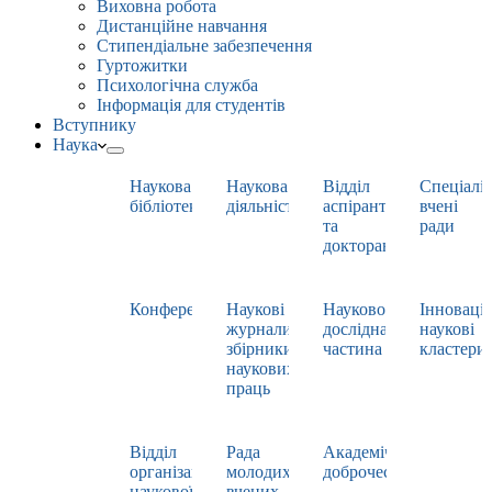
Виховна робота
Дистанційне навчання
Стипендіальне забезпечення
Гуртожитки
Психологічна служба
Інформація для студентів
Вступнику
Наука
Наукова
Наукова
Відділ
Спеціаліз
бібліотека
діяльність
аспірантури
вчені
та
ради
докторантури
Конференції
Наукові
Науково-
Інноваці
журнали,
дослідна
наукові
збірники
частина
кластери
наукових
праць
Відділ
Рада
Академічна
організації
молодих
доброчесність
наукової
вчених