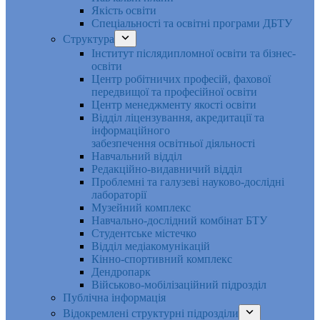
Якість освіти
Спеціальності та освітні програми ДБТУ
Структура
Інститут післядипломної освіти та бізнес-
освіти
Центр робітничих професій, фахової
передвищої та професійної освіти
Центр менеджменту якості освіти
Відділ ліцензування, акредитації та
інформаційного
забезпечення освітньої діяльності
Навчальний відділ
Редакційно-видавничий відділ
Проблемні та галузеві науково-дослідні
лабораторії
Музейний комплекс
Навчально-дослідний комбінат БТУ
Студентське містечко
Відділ медіакомунікацій
Кінно-спортивний комплекс
Дендропарк
Військово-мобілізаційний підрозділ
Публічна інформація
Відокремлені структурні підрозділи