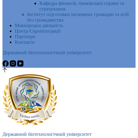
Кафедра фінансів, банківської справи та
страхування
Інститут підготовки іноземних громадян та осіб
без громадянства
Міжнародна діяльність
Центр Євроінтеграції
Партнери
Контакти
Державний біотехнологічний університет
Державний біотехнологічний університет