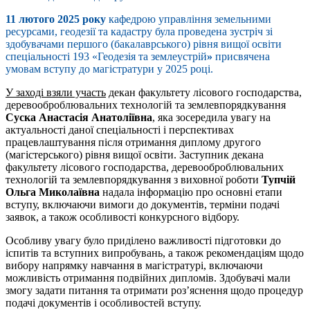
11 лютого 2025 року
кафедрою управління земельними
ресурсами, геодезії та кадастру була проведена зустріч зі
здобувачами першого (бакалаврського) рівня вищої освіти
спеціальності 193 «Геодезія та землеустрій
»
присвячена
умовам вступу до магістратури у 2025 році.
У заході взяли участь
декан факультету лісового господарства,
деревооброблювальних технологій та землевпорядкування
Суска Анастасія Анатоліївна
, яка зосередила увагу на
актуальності даної спеціальності і перспективах
працевлаштування після отримання диплому другого
(магістерського) рівня вищої освіти. Заступник декана
факультету лісового господарства, деревооброблювальних
технологій та землевпорядкування з виховної роботи
Тупчій
Ольга Миколаївна
надала інформацію про основні етапи
вступу, включаючи вимоги до документів, терміни подачі
заявок, а також особливості конкурсного відбору.
Особливу увагу було приділено важливості підготовки до
іспитів та вступних випробувань, а також рекомендаціям щодо
вибору напрямку навчання в магістратурі, включаючи
можливість отримання подвійних дипломів. Здобувачі мали
змогу задати питання та отримати роз’яснення щодо процедур
подачі документів і особливостей вступу.