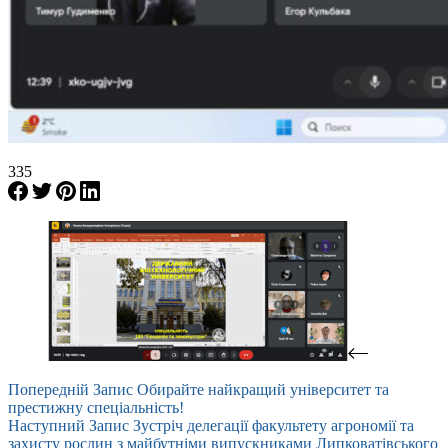
335
Попередній
Запис
Обирайте найкращий університет та
престижну спеціальність!
Наступний
Запис
Зустріч делегації факультету агрономії та
захисту рослин з майбутніми випускниками Липковатівського