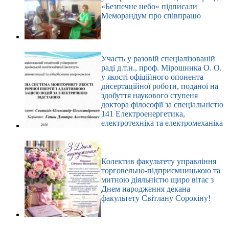
«Безпечне небо» підписали
Меморандум про співпрацю
Участь у разовій спеціалізованій
раді д.т.н., проф. Мірошника О. О.
у якості офіційного опонента
дисертаційної роботи, поданої на
здобуття наукового ступеня
доктора філософії за спеціальністю
141 Електроенергетика,
електротехніка та електромеханіка
Колектив факультету управління
торговельно-підприємницькою та
митною діяльністю щиро вітає з
Днем народження декана
факультету Світлану Сорокіну!