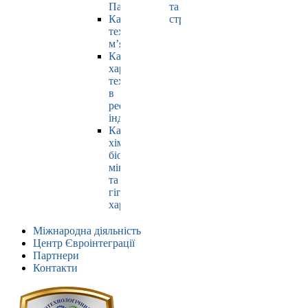
Павлюк
та
Кафедра
страхування
технології
м’яса
Кафедра
харчових
технологій
в
ресторанній
індустрії
Кафедра
хімії,
біохімії,
мікробіології
та
гігієни
харчування
Міжнародна діяльність
Центр Євроінтеграції
Партнери
Контакти