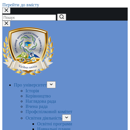
Перейти до вмісту
Немає
результатів
Про університет
Історія
Керівництво
Наглядова рада
Вчена рада
Профспілковий комітет
Освітня діяльність
Освітні програми
Навчальні плани