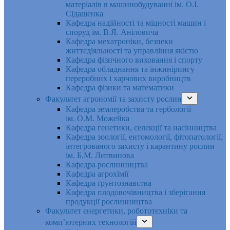
матеріалів в машинобудуванні ім. О.І.
Сідашенка
Кафедра надійності та міцності машин і
споруд ім. В.Я. Аніловича
Кафедра мехатроніки, безпеки
життєдіяльності та управління якістю
Кафедра фізичного виховання і спорту
Кафедра обладнання та інжинірингу
переробних і харчових виробництв
Кафедра фізики та математики
Факультет агрономії та захисту рослин
Кафедра землеробства та гербології
ім. О.М. Можейка
Кафедра генетики, селекції та насінництва
Кафедра зоології, ентомології, фітопатології,
інтегрованого захисту і карантину рослин
ім. Б.М. Литвинова
Кафедра рослинництва
Кафедра агрохімії
Кафедра ґрунтознавства
Кафедра плодовочівництва і зберігання
продукції рослинництва
Факультет енергетики, робототехніки та
комп’ютерних технологій