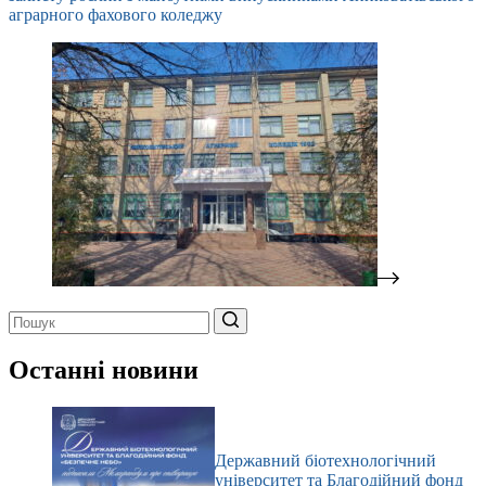
аграрного фахового коледжу
Немає
результатів
Останні новини
Державний біотехнологічний
університет та Благодійний фонд