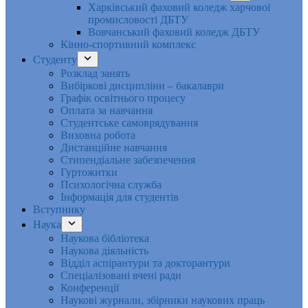
Харківський фаховий коледж харчової
промисловості ДБТУ
Вовчанський фаховий коледж ДБТУ
Кінно-спортивний комплекс
Студенту
Розклад занять
Вибіркові дисципліни – бакалаври
Графік освітнього процесу
Оплата за навчання
Студентське самоврядування
Виховна робота
Дистанційне навчання
Стипендіальне забезпечення
Гуртожитки
Психологічна служба
Інформація для студентів
Вступнику
Наука
Наукова бібліотека
Наукова діяльність
Відділ аспірантури та докторантури
Спеціалізовані вчені ради
Конференції
Наукові журнали, збірники наукових праць