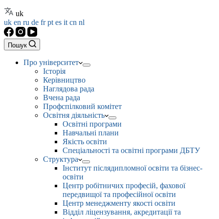
uk
uk
en
ru
de
fr
pt
es
it
cn
nl
Пошук
Про університет
Історія
Керівництво
Наглядова рада
Вчена рада
Профспілковий комітет
Освітня діяльність
Освітні програми
Навчальні плани
Якість освіти
Спеціальності та освітні програми ДБТУ
Структура
Інститут післядипломної освіти та бізнес-
освіти
Центр робітничих професій, фахової
передвищої та професійної освіти
Центр менеджменту якості освіти
Відділ ліцензування, акредитації та