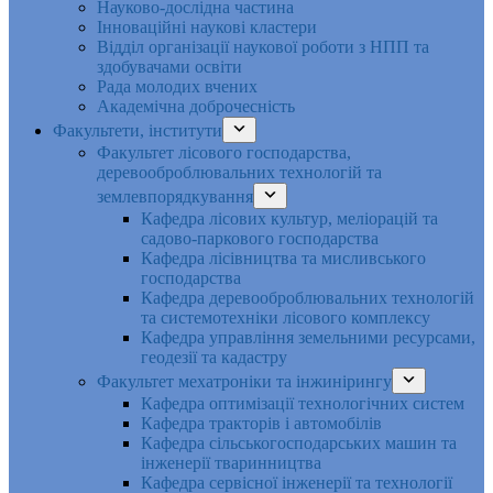
Науково-дослідна частина
Інноваційні наукові кластери
Відділ організації наукової роботи з НПП та
здобувачами освіти
Рада молодих вчених
Академічна доброчесність
Факультети, інститути
Факультет лісового господарства,
деревооброблювальних технологій та
землевпорядкування
Кафедра лісових культур, меліорацій та
садово-паркового господарства
Кафедра лісівництва та мисливського
господарства
Кафедра деревооброблювальних технологій
та системотехніки лісового комплексу
Кафедра управління земельними ресурсами,
геодезії та кадастру
Факультет мехатроніки та інжинірингу
Кафедра оптимізації технологічних систем
Кафедра тракторів і автомобілів
Кафедра сільськогосподарських машин та
інженерії тваринництва
Кафедра cервісної інженерії та технології