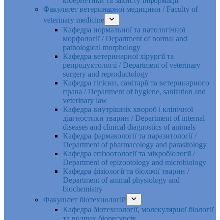
кібернетики та захисту інформації
Факультет ветеринарної медицини / Faculty of
veterinary medicine
Кафедра нормальної та патологічної
морфології / Department of normal and
pathological morphology
Кафедра ветеринарної хірургії та
репродуктології / Department of veterinary
surgery and reproductology
Кафедра гігієни, санітарії та ветеринарного
права / Department of hygiene, sanitation and
veterinary law
Кафедра внутрішніх хвороб і клінічної
діагностики тварин / Department of internal
diseases and clinical diagnostics of animals
Кафедра фармакології та паразитології /
Department of pharmacology and parasitology
Кафедра епізоотології та мікробіології /
Department of epizootology and microbiology
Кафедра фізіології та біохімії тварин /
Department of animal physiology and
biochemistry
Факультет біотехнологій
Кафедра біотехнології, молекулярної біології
та водних біоресурсів