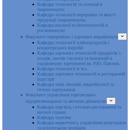
Кафедра технологій та селекції в
тваринництві
Кафедра технології переробки та якості
продукції тваринництва
Кафедра екології та біотехнологій в
рослинництві
Факультет переробних і харчових виробництв
Кафедра технології хлібопродуктів і
кондитерських виробів
Кафедра харчових технологій продуктів з
плодів, овочів і молока та інновацій в
оздоровчому харчуванні ім. Р.Ю. Павлюк
Кафедра технології м’яса
Кафедра харчових технологій в ресторанній
індустрії
Кафедра хімії, біохімії, мікробіології та
гігієни харчування
Факультет управління торговельно-
підприємницькою та митною діяльністю
Кафедра торгівлі, готельно-ресторанної та
митної справи
Кафедра туризму
Кафедра маркетингу, управління репутацією
та клієнтським досвідом