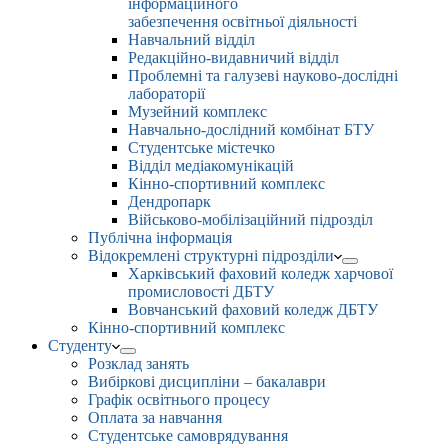
інформаційного
забезпечення освітньої діяльності
Навчальний відділ
Редакційно-видавничий відділ
Проблемні та галузеві науково-дослідні
лабораторії
Музейний комплекс
Навчально-дослідний комбінат БТУ
Студентське містечко
Відділ медіакомунікацій
Кінно-спортивний комплекс
Дендропарк
Військово-мобілізаційний підрозділ
Публічна інформація
Відокремлені структурні підрозділи
Харківський фаховий коледж харчової
промисловості ДБТУ
Вовчанський фаховий коледж ДБТУ
Кінно-спортивний комплекс
Студенту
Розклад занять
Вибіркові дисципліни – бакалаври
Графік освітнього процесу
Оплата за навчання
Студентське самоврядування