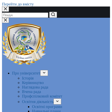
Перейти до вмісту
Немає
результатів
Про університет
Історія
Керівництво
Наглядова рада
Вчена рада
Профспілковий комітет
Освітня діяльність
Освітні програми
Навчальні плани