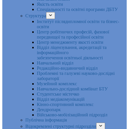
Якість освіти
Спеціальності та освітні програми ДБТУ
Структура
Інститут післядипломної освіти та бізнес-
освіти
Центр робітничих професій, фахової
передвищої та професійної освіти
Центр менеджменту якості освіти
Відділ ліцензування, акредитації та
інформаційного
забезпечення освітньої діяльності
Навчальний відділ
Редакційно-видавничий відділ
Проблемні та галузеві науково-дослідні
лабораторії
Музейний комплекс
Навчально-дослідний комбінат БТУ
Студентське містечко
Відділ медіакомунікацій
Кінно-спортивний комплекс
Дендропарк
Військово-мобілізаційний підрозділ
Публічна інформація
Відокремлені структурні підрозділи