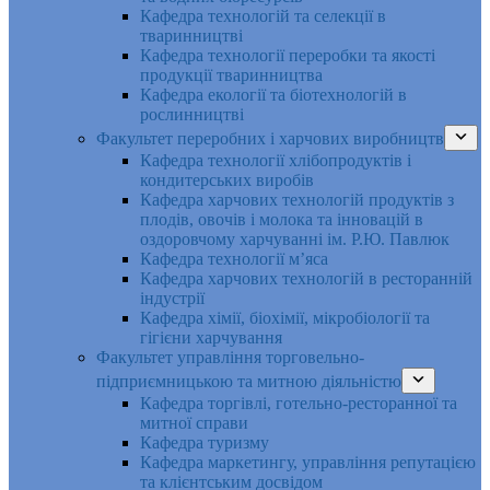
Кафедра технологій та селекції в
тваринництві
Кафедра технології переробки та якості
продукції тваринництва
Кафедра екології та біотехнологій в
рослинництві
Факультет переробних і харчових виробництв
Кафедра технології хлібопродуктів і
кондитерських виробів
Кафедра харчових технологій продуктів з
плодів, овочів і молока та інновацій в
оздоровчому харчуванні ім. Р.Ю. Павлюк
Кафедра технології м’яса
Кафедра харчових технологій в ресторанній
індустрії
Кафедра хімії, біохімії, мікробіології та
гігієни харчування
Факультет управління торговельно-
підприємницькою та митною діяльністю
Кафедра торгівлі, готельно-ресторанної та
митної справи
Кафедра туризму
Кафедра маркетингу, управління репутацією
та клієнтським досвідом