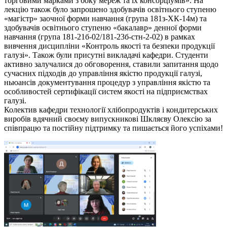
торговими марками з боку мереж та їх консорціумів». На
лекцію також було запрошено здобувачів освітнього ступеню
«магістр» заочної форми навчання (група 181з-ХК-14м) та
здобувачів освітнього ступеню «бакалавр» денної форми
навчання (група 181-21б-02/181-23б-стн-2-02) в рамках
вивчення дисципліни «Контроль якості та безпеки продукції
галузі». Також були присутні викладачі кафедри. Студенти
активно залучалися до обговорення, ставили запитання щодо
сучасних підходів до управління якістю продукції галузі,
ньюансів документування процедур з управління якістю та
особливостей сертифікації систем якості на підприємствах
галузі.
Колектив кафедри технології хлібопродуктів і кондитерських
виробів вдячний своєму випускникові Шкляєву Олексію за
співпрацю та постійну підтримку та пишається його успіхами!