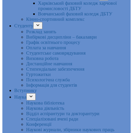
Харківський фаховий коледж харчової
промисловості ДБТУ
Вовчанський фаховий коледж ДБТУ
Кінно-спортивний комплекс
Студенту
Розклад занять
Вибіркові дисципліни – бакалаври
Графік освітнього процесу
Оплата за навчання
Студентське самоврядування
Виховна робота
Дистанційне навчання
Стипендіальне забезпечення
Гуртожитки
Психологічна служба
Інформація для студентів
Вступнику
Наука
Наукова бібліотека
Наукова діяльність
Відділ аспірантури та докторантури
Спеціалізовані вчені ради
Конференції
Наукові журнали, збірники наукових праць