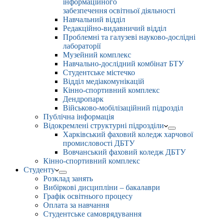
інформаційного
забезпечення освітньої діяльності
Навчальний відділ
Редакційно-видавничий відділ
Проблемні та галузеві науково-дослідні
лабораторії
Музейний комплекс
Навчально-дослідний комбінат БТУ
Студентське містечко
Відділ медіакомунікацій
Кінно-спортивний комплекс
Дендропарк
Військово-мобілізаційний підрозділ
Публічна інформація
Відокремлені структурні підрозділи
Харківський фаховий коледж харчової
промисловості ДБТУ
Вовчанський фаховий коледж ДБТУ
Кінно-спортивний комплекс
Студенту
Розклад занять
Вибіркові дисципліни – бакалаври
Графік освітнього процесу
Оплата за навчання
Студентське самоврядування