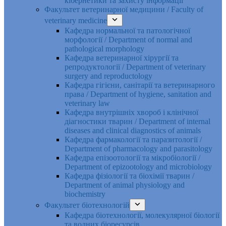
кібернетики та захисту інформації
Факультет ветеринарної медицини / Faculty of
veterinary medicine
Кафедра нормальної та патологічної
морфології / Department of normal and
pathological morphology
Кафедра ветеринарної хірургії та
репродуктології / Department of veterinary
surgery and reproductology
Кафедра гігієни, санітарії та ветеринарного
права / Department of hygiene, sanitation and
veterinary law
Кафедра внутрішніх хвороб і клінічної
діагностики тварин / Department of internal
diseases and clinical diagnostics of animals
Кафедра фармакології та паразитології /
Department of pharmacology and parasitology
Кафедра епізоотології та мікробіології /
Department of epizootology and microbiology
Кафедра фізіології та біохімії тварин /
Department of animal physiology and
biochemistry
Факультет біотехнологій
Кафедра біотехнології, молекулярної біології
та водних біоресурсів