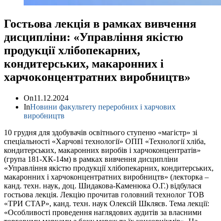
Гостьова лекція в рамках вивчення
дисципліни: «Управління якістю
продукції хлібопекарних,
кондитерських, макаронних і
харчоконцентратних виробництв»
On
11.12.2024
In
Новини факультету переробних і харчових
виробництв
10 грудня для здобувачів освітнього ступеню «магістр» зі
спеціальності «Харчові технології» ОПП «Технології хліба,
кондитерських, макаронних виробів і харчоконцентратів»
(група 181-ХК-14м) в рамках вивчення дисципліни
«Управління якістю продукції хлібопекарних, кондитерських,
макаронних і харчоконцентратних виробництв» (лекторка –
канд. техн. наук, доц. Шидакова-Каменюка О.Г.) відбулася
гостьова лекція. Лекцію прочитав головний технолог ТОВ
«ТРИ СТАР», канд. техн. наук Олексій Шкляєв. Тема лекції:
«Особливості проведення наглядових аудитів за власними