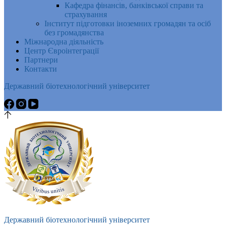
Кафедра фінансів, банківської справи та
страхування
Інститут підготовки іноземних громадян та осіб
без громадянства
Міжнародна діяльність
Центр Євроінтеграції
Партнери
Контакти
Державний біотехнологічний університет
Державний біотехнологічний університет