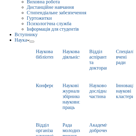
Виховна робота
Дистанційне навчання
Стипендіальне забезпечення
Гуртожитки
Психологічна служба
Інформація для студентів
Вступнику
Наука
Наукова
Наукова
Відділ
Спеціаліз
бібліотека
діяльність
аспірантури
вчені
та
ради
докторантури
Конференції
Наукові
Науково-
Інноваці
журнали,
дослідна
наукові
збірники
частина
кластери
наукових
праць
Відділ
Рада
Академічна
організації
молодих
доброчесність
наукової
вчених