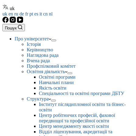
uk
uk
en
ru
de
fr
pt
es
it
cn
nl
Пошук
Про університет
Історія
Керівництво
Наглядова рада
Вчена рада
Профспілковий комітет
Освітня діяльність
Освітні програми
Навчальні плани
Якість освіти
Спеціальності та освітні програми ДБТУ
Структура
Інститут післядипломної освіти та бізнес-
освіти
Центр робітничих професій, фахової
передвищої та професійної освіти
Центр менеджменту якості освіти
Відділ ліцензування, акредитації та