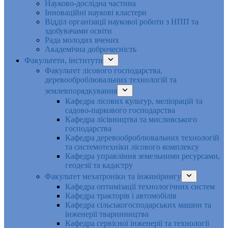
Науково-дослідна частина
Інноваційні наукові кластери
Відділ організації наукової роботи з НПП та
здобувачами освіти
Рада молодих вчених
Академічна доброчесність
Факультети, інститути
Факультет лісового господарства,
деревооброблювальних технологій та
землевпорядкування
Кафедра лісових культур, меліорацій та
садово-паркового господарства
Кафедра лісівництва та мисливського
господарства
Кафедра деревооброблювальних технологій
та системотехніки лісового комплексу
Кафедра управління земельними ресурсами,
геодезії та кадастру
Факультет мехатроніки та інжинірингу
Кафедра оптимізації технологічних систем
Кафедра тракторів і автомобілів
Кафедра сільськогосподарських машин та
інженерії тваринництва
Кафедра cервісної інженерії та технології