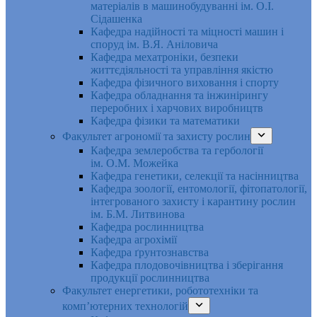
матеріалів в машинобудуванні ім. О.І.
Сідашенка
Кафедра надійності та міцності машин і
споруд ім. В.Я. Аніловича
Кафедра мехатроніки, безпеки
життєдіяльності та управління якістю
Кафедра фізичного виховання і спорту
Кафедра обладнання та інжинірингу
переробних і харчових виробництв
Кафедра фізики та математики
Факультет агрономії та захисту рослин
Кафедра землеробства та гербології
ім. О.М. Можейка
Кафедра генетики, селекції та насінництва
Кафедра зоології, ентомології, фітопатології,
інтегрованого захисту і карантину рослин
ім. Б.М. Литвинова
Кафедра рослинництва
Кафедра агрохімії
Кафедра ґрунтознавства
Кафедра плодовочівництва і зберігання
продукції рослинництва
Факультет енергетики, робототехніки та
комп’ютерних технологій