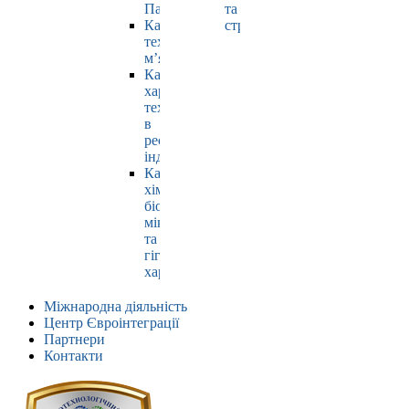
Павлюк
та
Кафедра
страхування
технології
м’яса
Кафедра
харчових
технологій
в
ресторанній
індустрії
Кафедра
хімії,
біохімії,
мікробіології
та
гігієни
харчування
Міжнародна діяльність
Центр Євроінтеграції
Партнери
Контакти