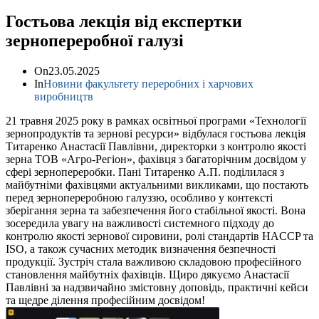
Гостьова лекція від експертки
зернопереробної галузі
On
23.05.2025
In
Новини факультету переробних і харчових
виробництв
21 травня 2025 року в рамках освітньої програми «Технології
зернопродуктів та зернові ресурси» відбулася гостьова лекція
Титаренко Анастасії Павлівни, директорки з контролю якості
зерна ТОВ «Агро-Регіон», фахівця з багаторічним досвідом у
сфері зернопереробки. Пані Титаренко А.П. поділилася з
майбутніми фахівцями актуальними викликами, що постають
перед зернопереробною галуззю, особливо у контексті
зберігання зерна та забезпечення його стабільної якості. Вона
зосередила увагу на важливості системного підходу до
контролю якості зернової сировини, ролі стандартів HACCP та
ISO, а також сучасних методик визначення безпечності
продукції. Зустріч стала важливою складовою професійного
становлення майбутніх фахівців. Щиро дякуємо Анастасії
Павлівні за надзвичайно змістовну доповідь, практичні кейси
та щедре ділення професійним досвідом!