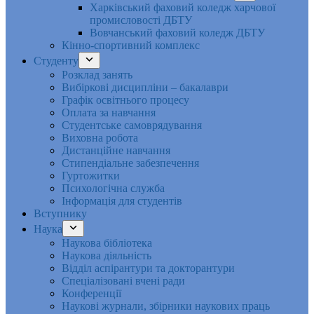
Харківський фаховий коледж харчової
промисловості ДБТУ
Вовчанський фаховий коледж ДБТУ
Кінно-спортивний комплекс
Студенту
Розклад занять
Вибіркові дисципліни – бакалаври
Графік освітнього процесу
Оплата за навчання
Студентське самоврядування
Виховна робота
Дистанційне навчання
Стипендіальне забезпечення
Гуртожитки
Психологічна служба
Інформація для студентів
Вступнику
Наука
Наукова бібліотека
Наукова діяльність
Відділ аспірантури та докторантури
Спеціалізовані вчені ради
Конференції
Наукові журнали, збірники наукових праць