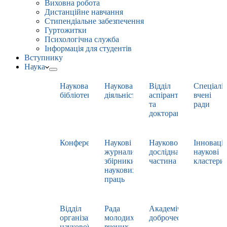
Виховна робота
Дистанційне навчання
Стипендіальне забезпечення
Гуртожитки
Психологічна служба
Інформація для студентів
Вступнику
Наука
Наукова
Наукова
Відділ
Спеціаліз
бібліотека
діяльність
аспірантури
вчені
та
ради
докторантури
Конференції
Наукові
Науково-
Інноваці
журнали,
дослідна
наукові
збірники
частина
кластери
наукових
праць
Відділ
Рада
Академічна
організації
молодих
доброчесність
наукової
вчених