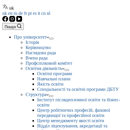
uk
uk
en
ru
de
fr
pt
es
it
cn
nl
Пошук
Про університет
Історія
Керівництво
Наглядова рада
Вчена рада
Профспілковий комітет
Освітня діяльність
Освітні програми
Навчальні плани
Якість освіти
Спеціальності та освітні програми ДБТУ
Структура
Інститут післядипломної освіти та бізнес-
освіти
Центр робітничих професій, фахової
передвищої та професійної освіти
Центр менеджменту якості освіти
Відділ ліцензування, акредитації та