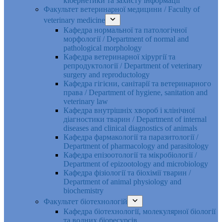
кібернетики та захисту інформації
Факультет ветеринарної медицини / Faculty of
veterinary medicine
Кафедра нормальної та патологічної
морфології / Department of normal and
pathological morphology
Кафедра ветеринарної хірургії та
репродуктології / Department of veterinary
surgery and reproductology
Кафедра гігієни, санітарії та ветеринарного
права / Department of hygiene, sanitation and
veterinary law
Кафедра внутрішніх хвороб і клінічної
діагностики тварин / Department of internal
diseases and clinical diagnostics of animals
Кафедра фармакології та паразитології /
Department of pharmacology and parasitology
Кафедра епізоотології та мікробіології /
Department of epizootology and microbiology
Кафедра фізіології та біохімії тварин /
Department of animal physiology and
biochemistry
Факультет біотехнологій
Кафедра біотехнології, молекулярної біології
та водних біоресурсів