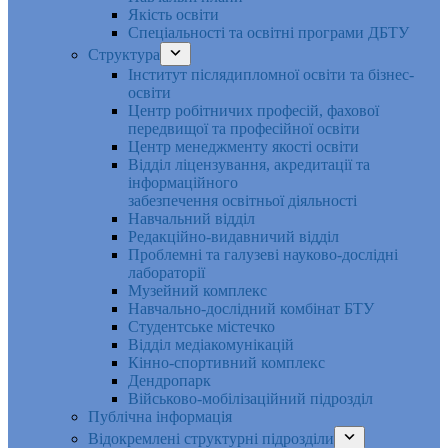
Якість освіти
Спеціальності та освітні програми ДБТУ
Структура
Інститут післядипломної освіти та бізнес-
освіти
Центр робітничих професій, фахової
передвищої та професійної освіти
Центр менеджменту якості освіти
Відділ ліцензування, акредитації та
інформаційного
забезпечення освітньої діяльності
Навчальний відділ
Редакційно-видавничий відділ
Проблемні та галузеві науково-дослідні
лабораторії
Музейний комплекс
Навчально-дослідний комбінат БТУ
Студентське містечко
Відділ медіакомунікацій
Кінно-спортивний комплекс
Дендропарк
Військово-мобілізаційний підрозділ
Публічна інформація
Відокремлені структурні підрозділи