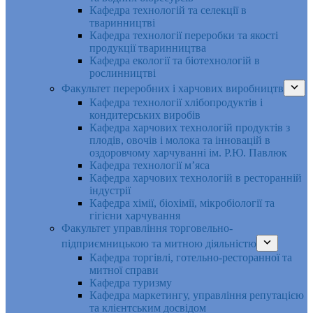
Кафедра технологій та селекції в
тваринництві
Кафедра технології переробки та якості
продукції тваринництва
Кафедра екології та біотехнологій в
рослинництві
Факультет переробних і харчових виробництв
Кафедра технології хлібопродуктів і
кондитерських виробів
Кафедра харчових технологій продуктів з
плодів, овочів і молока та інновацій в
оздоровчому харчуванні ім. Р.Ю. Павлюк
Кафедра технології м’яса
Кафедра харчових технологій в ресторанній
індустрії
Кафедра хімії, біохімії, мікробіології та
гігієни харчування
Факультет управління торговельно-
підприємницькою та митною діяльністю
Кафедра торгівлі, готельно-ресторанної та
митної справи
Кафедра туризму
Кафедра маркетингу, управління репутацією
та клієнтським досвідом