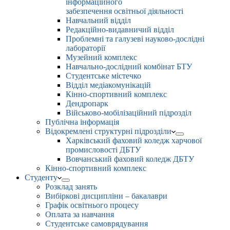
інформаційного
забезпечення освітньої діяльності
Навчальний відділ
Редакційно-видавничий відділ
Проблемні та галузеві науково-дослідні
лабораторії
Музейний комплекс
Навчально-дослідний комбінат БТУ
Студентське містечко
Відділ медіакомунікацій
Кінно-спортивний комплекс
Дендропарк
Військово-мобілізаційний підрозділ
Публічна інформація
Відокремлені структурні підрозділи
Харківський фаховий коледж харчової
промисловості ДБТУ
Вовчанський фаховий коледж ДБТУ
Кінно-спортивний комплекс
Студенту
Розклад занять
Вибіркові дисципліни – бакалаври
Графік освітнього процесу
Оплата за навчання
Студентське самоврядування