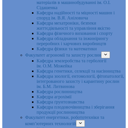
матеріалів в машинобудуванні ім. О.І.
Сідашенка
Кафедра надійності та міцності машин і
споруд ім. В.Я. Аніловича
Кафедра мехатроніки, безпеки
життєдіяльності та управління якістю
Кафедра фізичного виховання і спорту
Кафедра обладнання та інжинірингу
переробних і харчових виробництв
Кафедра фізики та математики
Факультет агрономії та захисту рослин
Кафедра землеробства та гербології
ім. О.М. Можейка
Кафедра генетики, селекції та насінництва
Кафедра зоології, ентомології, фітопатології,
інтегрованого захисту і карантину рослин
ім. Б.М. Литвинова
Кафедра рослинництва
Кафедра агрохімії
Кафедра ґрунтознавства
Кафедра плодовочівництва і зберігання
продукції рослинництва
Факультет енергетики, робототехніки та
комп’ютерних технологій