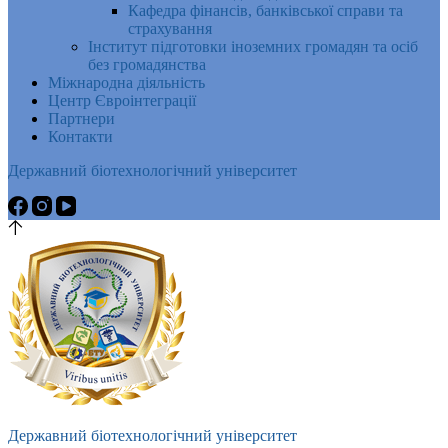
Кафедра фінансів, банківської справи та
страхування
Інститут підготовки іноземних громадян та осіб
без громадянства
Міжнародна діяльність
Центр Євроінтеграції
Партнери
Контакти
Державний біотехнологічний університет
Державний біотехнологічний університет