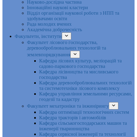
Науково-дослідна частина
Інноваційні наукові кластери
Відділ організації наукової роботи з НПП та
здобувачами освіти
Рада молодих вчених
Академічна доброчесність
Факультети, інститути
Факультет лісового господарства,
деревооброблювальних технологій та
землевпорядкування
Кафедра лісових культур, меліорацій та
садово-паркового господарства
Кафедра лісівництва та мисливського
господарства
Кафедра деревооброблювальних технологій
та системотехніки лісового комплексу
Кафедра управління земельними ресурсами,
геодезії та кадастру
Факультет мехатроніки та інжинірингу
Кафедра оптимізації технологічних систем
Кафедра тракторів і автомобілів
Кафедра сільськогосподарських машин та
інженерії тваринництва
Кафедра cервісної інженерії та технології