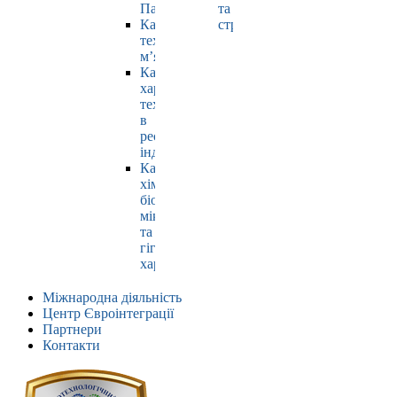
Павлюк
та
Кафедра
страхування
технології
м’яса
Кафедра
харчових
технологій
в
ресторанній
індустрії
Кафедра
хімії,
біохімії,
мікробіології
та
гігієни
харчування
Міжнародна діяльність
Центр Євроінтеграції
Партнери
Контакти