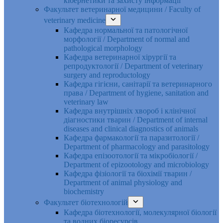
кібернетики та захисту інформації
Факультет ветеринарної медицини / Faculty of
veterinary medicine
Кафедра нормальної та патологічної
морфології / Department of normal and
pathological morphology
Кафедра ветеринарної хірургії та
репродуктології / Department of veterinary
surgery and reproductology
Кафедра гігієни, санітарії та ветеринарного
права / Department of hygiene, sanitation and
veterinary law
Кафедра внутрішніх хвороб і клінічної
діагностики тварин / Department of internal
diseases and clinical diagnostics of animals
Кафедра фармакології та паразитології /
Department of pharmacology and parasitology
Кафедра епізоотології та мікробіології /
Department of epizootology and microbiology
Кафедра фізіології та біохімії тварин /
Department of animal physiology and
biochemistry
Факультет біотехнологій
Кафедра біотехнології, молекулярної біології
та водних біоресурсів