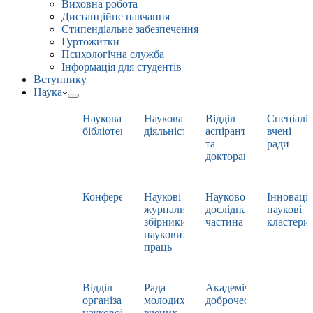
Виховна робота
Дистанційне навчання
Стипендіальне забезпечення
Гуртожитки
Психологічна служба
Інформація для студентів
Вступнику
Наука
Наукова
Наукова
Відділ
Спеціаліз
бібліотека
діяльність
аспірантури
вчені
та
ради
докторантури
Конференції
Наукові
Науково-
Інноваці
журнали,
дослідна
наукові
збірники
частина
кластери
наукових
праць
Відділ
Рада
Академічна
організації
молодих
доброчесність
наукової
вчених