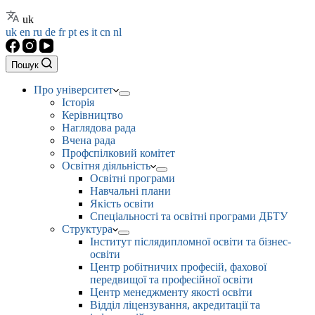
uk
uk
en
ru
de
fr
pt
es
it
cn
nl
Пошук
Про університет
Історія
Керівництво
Наглядова рада
Вчена рада
Профспілковий комітет
Освітня діяльність
Освітні програми
Навчальні плани
Якість освіти
Спеціальності та освітні програми ДБТУ
Структура
Інститут післядипломної освіти та бізнес-
освіти
Центр робітничих професій, фахової
передвищої та професійної освіти
Центр менеджменту якості освіти
Відділ ліцензування, акредитації та