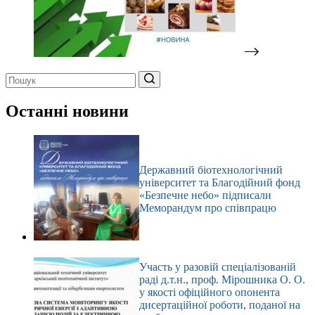
Немає
результатів
Останні новини
Державний біотехнологічний
університет та Благодійний фонд
«Безпечне небо» підписали
Меморандум про співпрацю
Участь у разовій спеціалізованій
раді д.т.н., проф. Мірошника О. О.
у якості офіційного опонента
дисертаційної роботи, поданої на