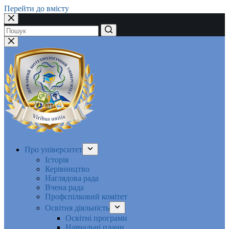
Перейти до вмісту
Немає
результатів
Про університет
Історія
Керівництво
Наглядова рада
Вчена рада
Профспілковий комітет
Освітня діяльність
Освітні програми
Навчальні плани