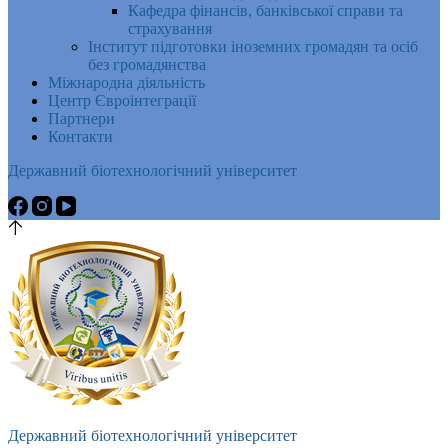
Кафедра фінансів, банківської справи та
страхування
Інститут підготовки іноземних громадян та осіб
без громадянства
Міжнародна діяльність
Центр Євроінтеграції
Партнери
Контакти
Державний біотехнологічний університет
Державний біотехнологічний університет