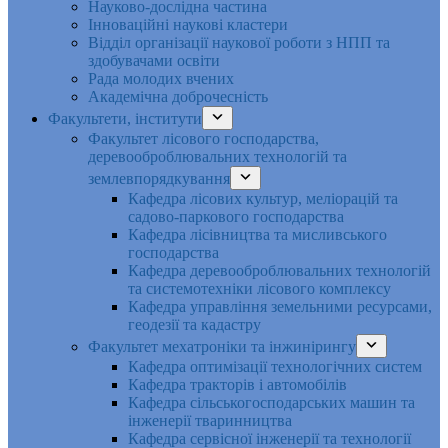
Науково-дослідна частина
Інноваційні наукові кластери
Відділ організації наукової роботи з НПП та
здобувачами освіти
Рада молодих вчених
Академічна доброчесність
Факультети, інститути
Факультет лісового господарства,
деревооброблювальних технологій та
землевпорядкування
Кафедра лісових культур, меліорацій та
садово-паркового господарства
Кафедра лісівництва та мисливського
господарства
Кафедра деревооброблювальних технологій
та системотехніки лісового комплексу
Кафедра управління земельними ресурсами,
геодезії та кадастру
Факультет мехатроніки та інжинірингу
Кафедра оптимізації технологічних систем
Кафедра тракторів і автомобілів
Кафедра сільськогосподарських машин та
інженерії тваринництва
Кафедра cервісної інженерії та технології