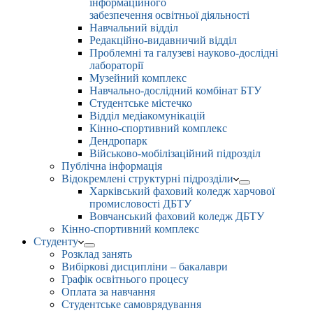
інформаційного
забезпечення освітньої діяльності
Навчальний відділ
Редакційно-видавничий відділ
Проблемні та галузеві науково-дослідні
лабораторії
Музейний комплекс
Навчально-дослідний комбінат БТУ
Студентське містечко
Відділ медіакомунікацій
Кінно-спортивний комплекс
Дендропарк
Військово-мобілізаційний підрозділ
Публічна інформація
Відокремлені структурні підрозділи
Харківський фаховий коледж харчової
промисловості ДБТУ
Вовчанський фаховий коледж ДБТУ
Кінно-спортивний комплекс
Студенту
Розклад занять
Вибіркові дисципліни – бакалаври
Графік освітнього процесу
Оплата за навчання
Студентське самоврядування