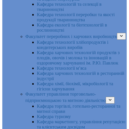
Кафедра технологій та селекції в
тваринництві
Кафедра технології переробки та якості
продукції тваринництва
Кафедра екології та біотехнологій в
рослинництві
Факультет переробних і харчових виробництв
Кафедра технології хлібопродуктів і
кондитерських виробів
Кафедра харчових технологій продуктів з
плодів, овочів і молока та інновацій в
оздоровчому харчуванні ім. Р.Ю. Павлюк
Кафедра технології м’яса
Кафедра харчових технологій в ресторанній
індустрії
Кафедра хімії, біохімії, мікробіології та
гігієни харчування
Факультет управління торговельно-
підприємницькою та митною діяльністю
Кафедра торгівлі, готельно-ресторанної та
митної справи
Кафедра туризму
Кафедра маркетингу, управління репутацією
та клієнтським досвідом