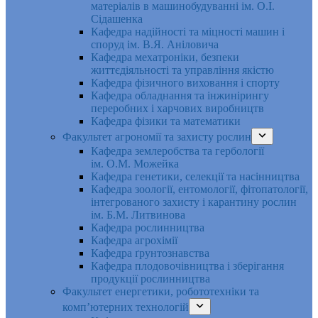
матеріалів в машинобудуванні ім. О.І.
Сідашенка
Кафедра надійності та міцності машин і
споруд ім. В.Я. Аніловича
Кафедра мехатроніки, безпеки
життєдіяльності та управління якістю
Кафедра фізичного виховання і спорту
Кафедра обладнання та інжинірингу
переробних і харчових виробництв
Кафедра фізики та математики
Факультет агрономії та захисту рослин
Кафедра землеробства та гербології
ім. О.М. Можейка
Кафедра генетики, селекції та насінництва
Кафедра зоології, ентомології, фітопатології,
інтегрованого захисту і карантину рослин
ім. Б.М. Литвинова
Кафедра рослинництва
Кафедра агрохімії
Кафедра ґрунтознавства
Кафедра плодовочівництва і зберігання
продукції рослинництва
Факультет енергетики, робототехніки та
комп’ютерних технологій