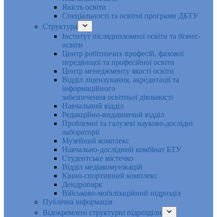
Якість освіти
Спеціальності та освітні програми ДБТУ
Структура
Інститут післядипломної освіти та бізнес-
освіти
Центр робітничих професій, фахової
передвищої та професійної освіти
Центр менеджменту якості освіти
Відділ ліцензування, акредитації та
інформаційного
забезпечення освітньої діяльності
Навчальний відділ
Редакційно-видавничий відділ
Проблемні та галузеві науково-дослідні
лабораторії
Музейний комплекс
Навчально-дослідний комбінат БТУ
Студентське містечко
Відділ медіакомунікацій
Кінно-спортивний комплекс
Дендропарк
Військово-мобілізаційний підрозділ
Публічна інформація
Відокремлені структурні підрозділи