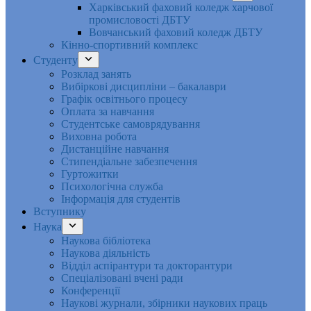
Харківський фаховий коледж харчової
промисловості ДБТУ
Вовчанський фаховий коледж ДБТУ
Кінно-спортивний комплекс
Студенту
Розклад занять
Вибіркові дисципліни – бакалаври
Графік освітнього процесу
Оплата за навчання
Студентське самоврядування
Виховна робота
Дистанційне навчання
Стипендіальне забезпечення
Гуртожитки
Психологічна служба
Інформація для студентів
Вступнику
Наука
Наукова бібліотека
Наукова діяльність
Відділ аспірантури та докторантури
Спеціалізовані вчені ради
Конференції
Наукові журнали, збірники наукових праць