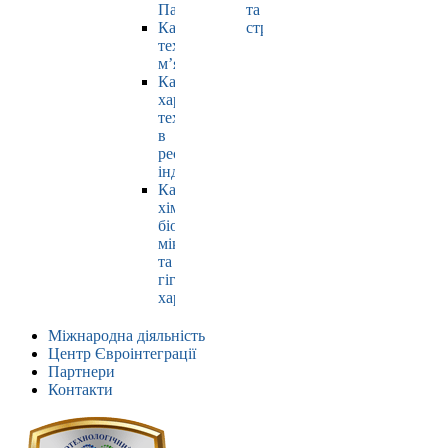
Павлюк
та
Кафедра
страхування
технології
м’яса
Кафедра
харчових
технологій
в
ресторанній
індустрії
Кафедра
хімії,
біохімії,
мікробіології
та
гігієни
харчування
Міжнародна діяльність
Центр Євроінтеграції
Партнери
Контакти