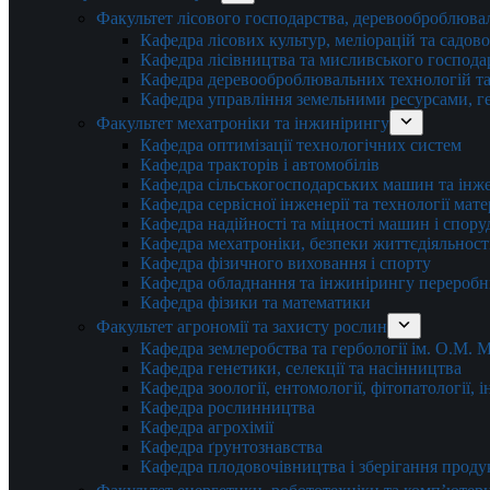
Факультет лісового господарства, деревооброблюва
Кафедра лісових культур, меліорацій та садов
Кафедра лісівництва та мисливського господа
Кафедра деревооброблювальних технологій та
Кафедра управління земельними ресурсами, гео
Факультет мехатроніки та інжинірингу
Кафедра оптимізації технологічних систем
Кафедра тракторів і автомобілів
Кафедра сільськогосподарських машин та інж
Кафедра cервісної інженерії та технології мат
Кафедра надійності та міцності машин і спору
Кафедра мехатроніки, безпеки життєдіяльності
Кафедра фізичного виховання і спорту
Кафедра обладнання та інжинірингу переробн
Кафедра фізики та математики
Факультет агрономії та захисту рослин
Кафедра землеробства та гербології ім. О.М.
Кафедра генетики, селекції та насінництва
Кафедра зоології, ентомології, фітопатології,
Кафедра рослинництва
Кафедра агрохімії
Кафедра ґрунтознавства
Кафедра плодовочівництва і зберігання проду