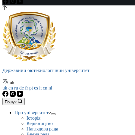
Державний біотехнологічний університет
uk
uk
en
ru
de
fr
pt
es
it
cn
nl
Пошук
Про університет
Історія
Керівництво
Наглядова рада
Вчена рада