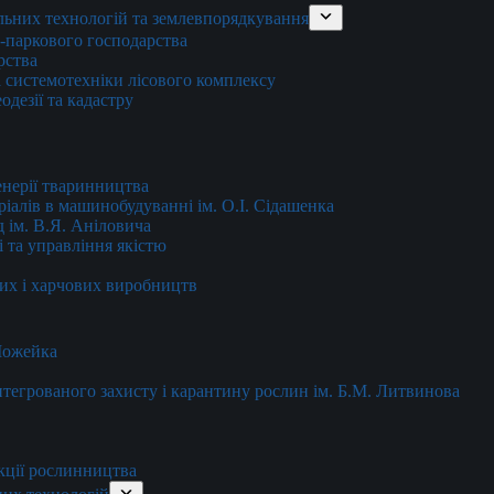
льних технологій та землевпорядкування
о-паркового господарства
рства
 системотехніки лісового комплексу
дезії та кадастру
енерії тваринництва
еріалів в машинобудуванні ім. О.І. Сідашенка
д ім. В.Я. Аніловича
 та управління якістю
их і харчових виробництв
 Можейка
 інтегрованого захисту і карантину рослин ім. Б.М. Литвинова
кції рослинництва