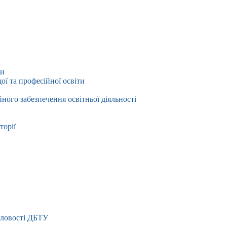
ти
ї та професійної освіти
йного забезпечення освітньої діяльності
торії
словості ДБТУ