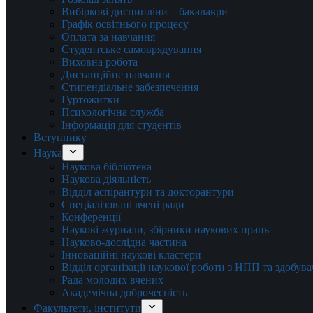
Вибіркові дисципліни – бакалаври
Графік освітнього процесу
Оплата за навчання
Студентське самоврядування
Виховна робота
Дистанційне навчання
Стипендіальне забезпечення
Гуртожитки
Психологічна служба
Інформація для студентів
Вступнику
Наука
Наукова бібліотека
Наукова діяльність
Відділ аспірантури та докторантури
Спеціалізовані вчені ради
Конференції
Наукові журнали, збірники наукових праць
Науково-дослідна частина
Інноваційні наукові кластери
Відділ організації наукової роботи з НПП та здобув
Рада молодих вчених
Академічна доброчесність
Факультети, інститути