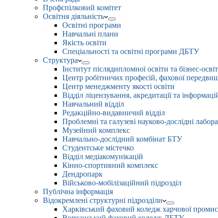
Профспілковий комітет
Освітня діяльність
Освітні програми
Навчальні плани
Якість освіти
Спеціальності та освітні програми ДБТУ
Структура
Інститут післядипломної освіти та бізнес-осві
Центр робітничих професій, фахової передвищо
Центр менеджменту якості освіти
Відділ ліцензування, акредитації та інформаці
Навчальний відділ
Редакційно-видавничий відділ
Проблемні та галузеві науково-дослідні лабора
Музейний комплекс
Навчально-дослідний комбінат БТУ
Студентське містечко
Відділ медіакомунікацій
Кінно-спортивний комплекс
Дендропарк
Військово-мобілізаційний підрозділ
Публічна інформація
Відокремлені структурні підрозділи
Харківський фаховий коледж харчової проми
Вовчанський фаховий коледж ДБТУ