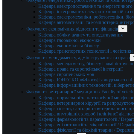
Факультет енергетики, робототехніки та комп’ютер
Кафедра електропостачання та енергетичног
Кафедра інтегрованих електротехнологій та 
Кафедра електромеханіки, робототехніки, біом
Кафедра автоматизації та комп’ютерно-інтегр
Факультет економічних відносин та фінансів
Кафедра обліку, аудиту та оподаткування
Кафедра глобальної економіки
Кафедра економіки та бізнесу
Кафедра транспортних технологій і логістики
Факультет менеджменту, адміністрування та права
Кафедра менеджменту, бізнесу і адмініструван
Кафедра права та європейської інтеграції
Кафедра європейських мов
Кафедра ЮНЕСКО «Філософія людського спілк
Кафедра інформаційних технологій, кібернети
Факультет ветеринарної медицини / Faculty of veterin
Кафедра нормальної та патологічної морфології
Кафедра ветеринарної хірургії та репродуктологі
Кафедра гігієни, санітарії та ветеринарного прав
Кафедра внутрішніх хвороб і клінічної діагностик
Кафедра фармакології та паразитології / Depart
Кафедра епізоотології та мікробіології / Depart
Кафедра фізіології та біохімії тварин / Departme