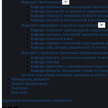
Факультет біотехнологій
Кафедра біотехнології, молекулярної біології 
Кафедра технологій та селекції в тваринництв
Кафедра технології переробки та якості проду
Кафедра екології та біотехнологій в рослинни
Факультет переробних і харчових виробництв
Кафедра технології хлібопродуктів і кондитер
Кафедра харчових технологій продуктів з плод
Кафедра технології м’яса
Кафедра харчових технологій в ресторанній ін
Кафедра хімії, біохімії, мікробіології та гігієн
Факультет управління торговельно-підприємницько
Кафедра торгівлі, готельно-ресторанної та ми
Кафедра туризму
Кафедра маркетингу, управління репутацією т
Кафедра фінансів, банківської справи та стра
Інститут підготовки іноземних громадян та осіб без
Міжнародна діяльність
Центр Євроінтеграції
Партнери
Контакти
Державний біотехнологічний університет