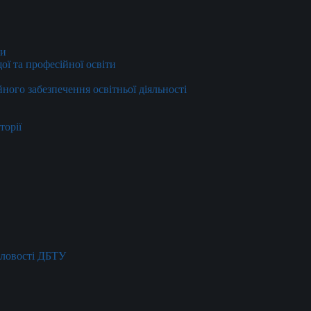
ти
ї та професійної освіти
йного забезпечення освітньої діяльності
торії
словості ДБТУ