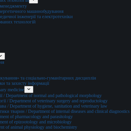
них технологій
о менеджменту
енергетичного машинобудування
едичної інженерії та електротехніки
ованих технологій
ня
ування» та соціально-гуманітарних дисциплін
ки та захисту інформації
ary medicine
 / Department of normal and pathological morphology
ї / Department of veterinary surgery and reproductology
а / Department of hygiene, sanitation and veterinary law
и тварин / Department of internal diseases and clinical diagnostics 
ment of pharmacology and parasitology
ment of epizootology and microbiology
nt of animal physiology and biochemistry