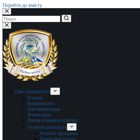
Перейти до вмісту
Немає
результатів
Про університет
Історія
Керівництво
Наглядова рада
Вчена рада
Профспілковий комітет
Освітня діяльність
Освітні програми
Навчальні плани