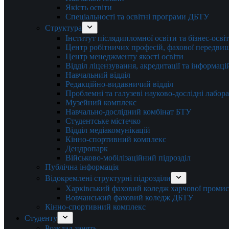
Якість освіти
Спеціальності та освітні програми ДБТУ
Структура
Інститут післядипломної освіти та бізнес-осві
Центр робітничих професій, фахової передвищо
Центр менеджменту якості освіти
Відділ ліцензування, акредитації та інформаці
Навчальний відділ
Редакційно-видавничий відділ
Проблемні та галузеві науково-дослідні лабора
Музейний комплекс
Навчально-дослідний комбінат БТУ
Студентське містечко
Відділ медіакомунікацій
Кінно-спортивний комплекс
Дендропарк
Військово-мобілізаційний підрозділ
Публічна інформація
Відокремлені структурні підрозділи
Харківський фаховий коледж харчової проми
Вовчанський фаховий коледж ДБТУ
Кінно-спортивний комплекс
Студенту
Розклад занять