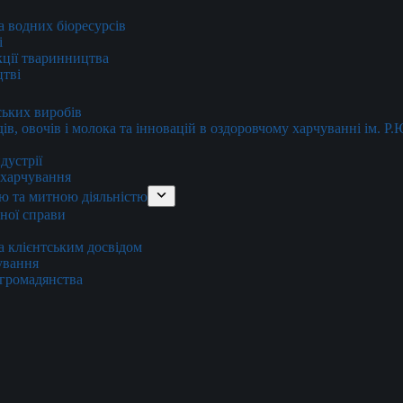
та водних біоресурсів
і
кції тваринництва
цтві
ських виробів
ів, овочів і молока та інновацій в оздоровчому харчуванні ім. Р
дустрії
и харчування
ю та митною діяльністю
тної справи
а клієнтським досвідом
хування
 громадянства