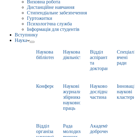
Виховна робота
Дистанційне навчання
Стипендіальне забезпечення
Гуртожитки
Психологічна служба
Інформація для студентів
Вступнику
Наука
Наукова
Наукова
Відділ
Спеціаліз
бібліотека
діяльність
аспірантури
вчені
та
ради
докторантури
Конференції
Наукові
Науково-
Інноваці
журнали,
дослідна
наукові
збірники
частина
кластери
наукових
праць
Відділ
Рада
Академічна
організації
молодих
доброчесність
наукової
вчених