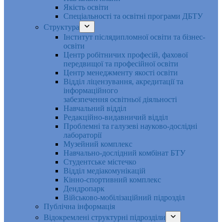
Якість освіти
Спеціальності та освітні програми ДБТУ
Структура
Інститут післядипломної освіти та бізнес-
освіти
Центр робітничих професій, фахової
передвищої та професійної освіти
Центр менеджменту якості освіти
Відділ ліцензування, акредитації та
інформаційного
забезпечення освітньої діяльності
Навчальний відділ
Редакційно-видавничий відділ
Проблемні та галузеві науково-дослідні
лабораторії
Музейний комплекс
Навчально-дослідний комбінат БТУ
Студентське містечко
Відділ медіакомунікацій
Кінно-спортивний комплекс
Дендропарк
Військово-мобілізаційний підрозділ
Публічна інформація
Відокремлені структурні підрозділи