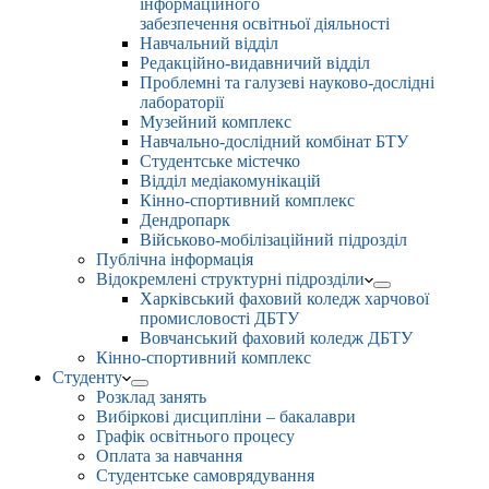
інформаційного
забезпечення освітньої діяльності
Навчальний відділ
Редакційно-видавничий відділ
Проблемні та галузеві науково-дослідні
лабораторії
Музейний комплекс
Навчально-дослідний комбінат БТУ
Студентське містечко
Відділ медіакомунікацій
Кінно-спортивний комплекс
Дендропарк
Військово-мобілізаційний підрозділ
Публічна інформація
Відокремлені структурні підрозділи
Харківський фаховий коледж харчової
промисловості ДБТУ
Вовчанський фаховий коледж ДБТУ
Кінно-спортивний комплекс
Студенту
Розклад занять
Вибіркові дисципліни – бакалаври
Графік освітнього процесу
Оплата за навчання
Студентське самоврядування