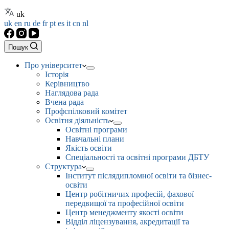
uk
uk
en
ru
de
fr
pt
es
it
cn
nl
Пошук
Про університет
Історія
Керівництво
Наглядова рада
Вчена рада
Профспілковий комітет
Освітня діяльність
Освітні програми
Навчальні плани
Якість освіти
Спеціальності та освітні програми ДБТУ
Структура
Інститут післядипломної освіти та бізнес-
освіти
Центр робітничих професій, фахової
передвищої та професійної освіти
Центр менеджменту якості освіти
Відділ ліцензування, акредитації та