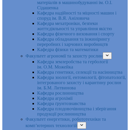
матеріалів в машинобудуванні ім. О.І.
Сідашенка
Кафедра надійності та міцності машин і
споруд ім. В.Я. Аніловича
Кафедра мехатроніки, безпеки
життєдіяльності та управління якістю
Кафедра фізичного виховання і спорту
Кафедра обладнання та інжинірингу
переробних і харчових виробництв
Кафедра фізики та математики
Факультет агрономії та захисту рослин
Кафедра землеробства та гербології
ім. О.М. Можейка
Кафедра генетики, селекції та насінництва
Кафедра зоології, ентомології, фітопатології,
інтегрованого захисту і карантину рослин
ім. Б.М. Литвинова
Кафедра рослинництва
Кафедра агрохімії
Кафедра ґрунтознавства
Кафедра плодовочівництва і зберігання
продукції рослинництва
Факультет енергетики, робототехніки та
комп’ютерних технологій