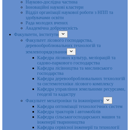
Науково-дослідна частина
Інноваційні наукові кластери
Відділ організації наукової роботи з НПП та
здобувачами освіти
Рада молодих вчених
Академічна доброчесність
Факультети, інститути
Факультет лісового господарства,
деревооброблювальних технологій та
землевпорядкування
Кафедра лісових культур, меліорацій та
садово-паркового господарства
Кафедра лісівництва та мисливського
господарства
Кафедра деревооброблювальних технологій
та системотехніки лісового комплексу
Кафедра управління земельними ресурсами,
геодезії та кадастру
Факультет мехатроніки та інжинірингу
Кафедра оптимізації технологічних систем
Кафедра тракторів і автомобілів
Кафедра сільськогосподарських машин та
інженерії тваринництва
Кафедра cервісної інженерії та технології