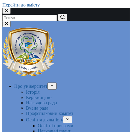
Перейти до вмісту
Немає
результатів
Про університет
Історія
Керівництво
Наглядова рада
Вчена рада
Профспілковий комітет
Освітня діяльність
Освітні програми
Навчальні плани