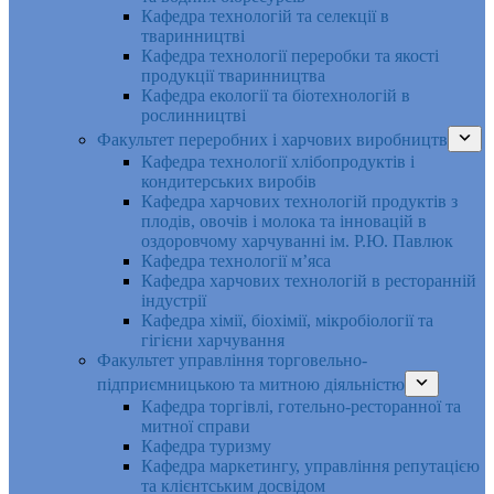
Кафедра технологій та селекції в
тваринництві
Кафедра технології переробки та якості
продукції тваринництва
Кафедра екології та біотехнологій в
рослинництві
Факультет переробних і харчових виробництв
Кафедра технології хлібопродуктів і
кондитерських виробів
Кафедра харчових технологій продуктів з
плодів, овочів і молока та інновацій в
оздоровчому харчуванні ім. Р.Ю. Павлюк
Кафедра технології м’яса
Кафедра харчових технологій в ресторанній
індустрії
Кафедра хімії, біохімії, мікробіології та
гігієни харчування
Факультет управління торговельно-
підприємницькою та митною діяльністю
Кафедра торгівлі, готельно-ресторанної та
митної справи
Кафедра туризму
Кафедра маркетингу, управління репутацією
та клієнтським досвідом