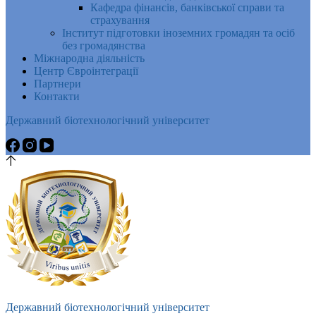
Кафедра фінансів, банківської справи та
страхування
Інститут підготовки іноземних громадян та осіб
без громадянства
Міжнародна діяльність
Центр Євроінтеграції
Партнери
Контакти
Державний біотехнологічний університет
Державний біотехнологічний університет