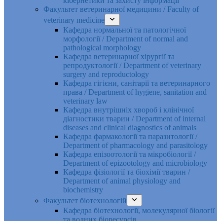
кібернетики та захисту інформації
Факультет ветеринарної медицини / Faculty of
veterinary medicine
Кафедра нормальної та патологічної
морфології / Department of normal and
pathological morphology
Кафедра ветеринарної хірургії та
репродуктології / Department of veterinary
surgery and reproductology
Кафедра гігієни, санітарії та ветеринарного
права / Department of hygiene, sanitation and
veterinary law
Кафедра внутрішніх хвороб і клінічної
діагностики тварин / Department of internal
diseases and clinical diagnostics of animals
Кафедра фармакології та паразитології /
Department of pharmacology and parasitology
Кафедра епізоотології та мікробіології /
Department of epizootology and microbiology
Кафедра фізіології та біохімії тварин /
Department of animal physiology and
biochemistry
Факультет біотехнологій
Кафедра біотехнології, молекулярної біології
та водних біоресурсів