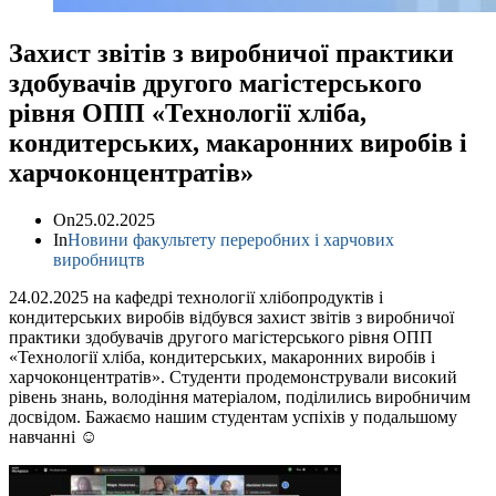
Захист звітів з виробничої практики
здобувачів другого магістерського
рівня ОПП «Технології хліба,
кондитерських, макаронних виробів і
харчоконцентратів»
On
25.02.2025
In
Новини факультету переробних і харчових
виробництв
24.02.2025 на кафедрі технології хлібопродуктів і
кондитерських виробів відбувся захист звітів з виробничої
практики здобувачів другого магістерського рівня ОПП
«Технології хліба, кондитерських, макаронних виробів і
харчоконцентратів». Студенти продемонстрували високий
рівень знань, володіння матеріалом, поділились виробничим
досвідом. Бажаємо нашим студентам успіхів у подальшому
навчанні ☺️