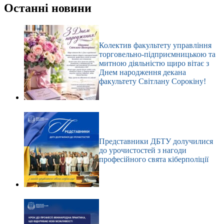
результатів
Останні новини
Колектив факультету управління
торговельно-підприємницькою та
митною діяльністю щиро вітає з
Днем народження декана
факультету Світлану Сорокіну!
Представники ДБТУ долучилися
до урочистостей з нагоди
професійного свята кіберполіції