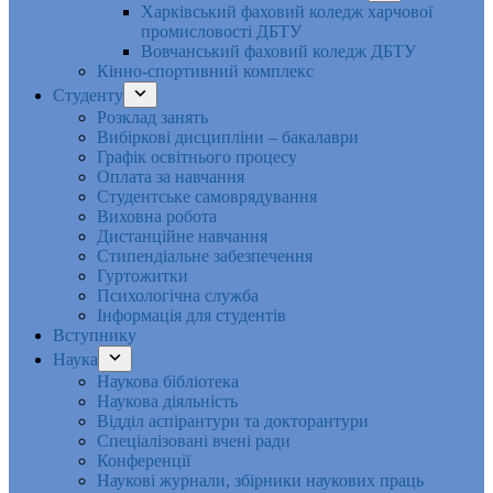
Харківський фаховий коледж харчової
промисловості ДБТУ
Вовчанський фаховий коледж ДБТУ
Кінно-спортивний комплекс
Студенту
Розклад занять
Вибіркові дисципліни – бакалаври
Графік освітнього процесу
Оплата за навчання
Студентське самоврядування
Виховна робота
Дистанційне навчання
Стипендіальне забезпечення
Гуртожитки
Психологічна служба
Інформація для студентів
Вступнику
Наука
Наукова бібліотека
Наукова діяльність
Відділ аспірантури та докторантури
Спеціалізовані вчені ради
Конференції
Наукові журнали, збірники наукових праць