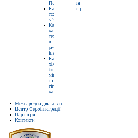
Павлюк
та
Кафедра
страхування
технології
м’яса
Кафедра
харчових
технологій
в
ресторанній
індустрії
Кафедра
хімії,
біохімії,
мікробіології
та
гігієни
харчування
Міжнародна діяльність
Центр Євроінтеграції
Партнери
Контакти