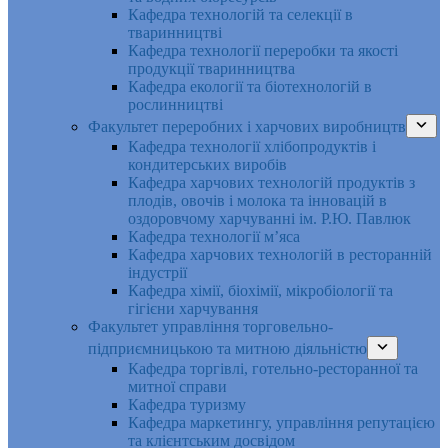
Кафедра технологій та селекції в
тваринництві
Кафедра технології переробки та якості
продукції тваринництва
Кафедра екології та біотехнологій в
рослинництві
Факультет переробних і харчових виробництв
Кафедра технології хлібопродуктів і
кондитерських виробів
Кафедра харчових технологій продуктів з
плодів, овочів і молока та інновацій в
оздоровчому харчуванні ім. Р.Ю. Павлюк
Кафедра технології м’яса
Кафедра харчових технологій в ресторанній
індустрії
Кафедра хімії, біохімії, мікробіології та
гігієни харчування
Факультет управління торговельно-
підприємницькою та митною діяльністю
Кафедра торгівлі, готельно-ресторанної та
митної справи
Кафедра туризму
Кафедра маркетингу, управління репутацією
та клієнтським досвідом