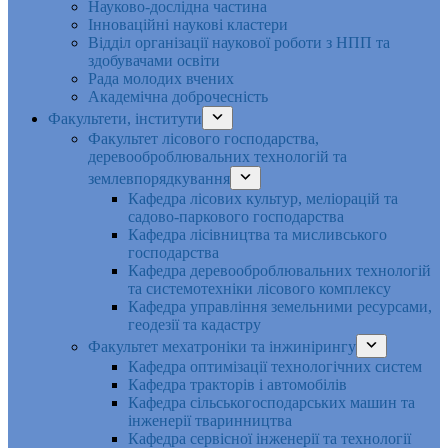
Науково-дослідна частина
Інноваційні наукові кластери
Відділ організації наукової роботи з НПП та
здобувачами освіти
Рада молодих вчених
Академічна доброчесність
Факультети, інститути
Факультет лісового господарства,
деревооброблювальних технологій та
землевпорядкування
Кафедра лісових культур, меліорацій та
садово-паркового господарства
Кафедра лісівництва та мисливського
господарства
Кафедра деревооброблювальних технологій
та системотехніки лісового комплексу
Кафедра управління земельними ресурсами,
геодезії та кадастру
Факультет мехатроніки та інжинірингу
Кафедра оптимізації технологічних систем
Кафедра тракторів і автомобілів
Кафедра сільськогосподарських машин та
інженерії тваринництва
Кафедра cервісної інженерії та технології