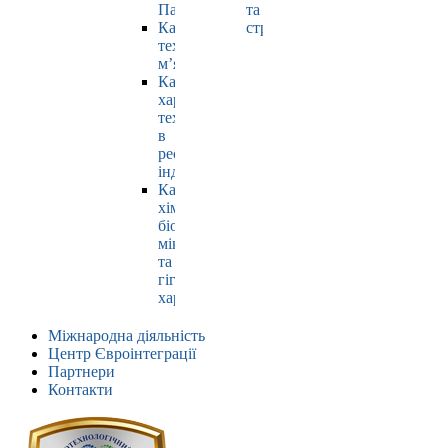
Павлюк
та
Кафедра
страхування
технології
м’яса
Кафедра
харчових
технологій
в
ресторанній
індустрії
Кафедра
хімії,
біохімії,
мікробіології
та
гігієни
харчування
Міжнародна діяльність
Центр Євроінтеграції
Партнери
Контакти