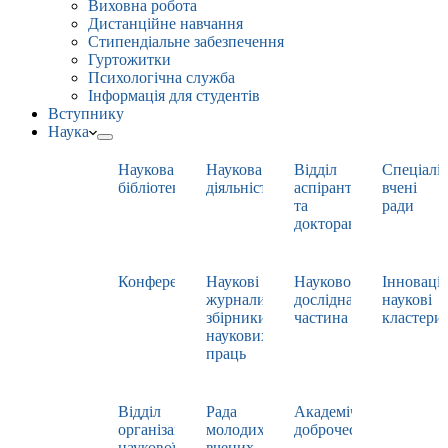
Виховна робота
Дистанційне навчання
Стипендіальне забезпечення
Гуртожитки
Психологічна служба
Інформація для студентів
Вступнику
Наука
Наукова
Наукова
Відділ
Спеціаліз
бібліотека
діяльність
аспірантури
вчені
та
ради
докторантури
Конференції
Наукові
Науково-
Інноваці
журнали,
дослідна
наукові
збірники
частина
кластери
наукових
праць
Відділ
Рада
Академічна
організації
молодих
доброчесність
наукової
вчених