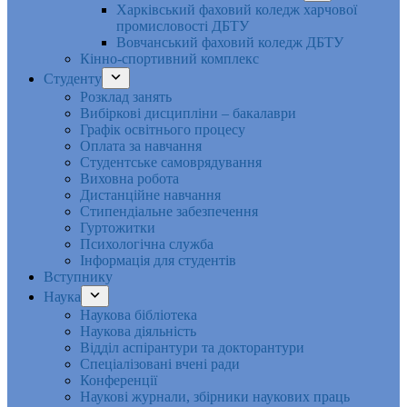
Харківський фаховий коледж харчової
промисловості ДБТУ
Вовчанський фаховий коледж ДБТУ
Кінно-спортивний комплекс
Студенту
Розклад занять
Вибіркові дисципліни – бакалаври
Графік освітнього процесу
Оплата за навчання
Студентське самоврядування
Виховна робота
Дистанційне навчання
Стипендіальне забезпечення
Гуртожитки
Психологічна служба
Інформація для студентів
Вступнику
Наука
Наукова бібліотека
Наукова діяльність
Відділ аспірантури та докторантури
Спеціалізовані вчені ради
Конференції
Наукові журнали, збірники наукових праць