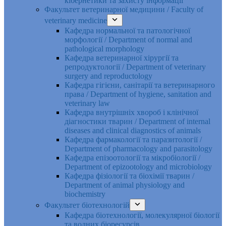
кібернетики та захисту інформації
Факультет ветеринарної медицини / Faculty of
veterinary medicine
Кафедра нормальної та патологічної
морфології / Department of normal and
pathological morphology
Кафедра ветеринарної хірургії та
репродуктології / Department of veterinary
surgery and reproductology
Кафедра гігієни, санітарії та ветеринарного
права / Department of hygiene, sanitation and
veterinary law
Кафедра внутрішніх хвороб і клінічної
діагностики тварин / Department of internal
diseases and clinical diagnostics of animals
Кафедра фармакології та паразитології /
Department of pharmacology and parasitology
Кафедра епізоотології та мікробіології /
Department of epizootology and microbiology
Кафедра фізіології та біохімії тварин /
Department of animal physiology and
biochemistry
Факультет біотехнологій
Кафедра біотехнології, молекулярної біології
та водних біоресурсів