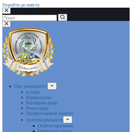
Перейти до вмісту
Немає
результатів
Про університет
Історія
Керівництво
Наглядова рада
Вчена рада
Профспілковий комітет
Освітня діяльність
Освітні програми
Навчальні плани