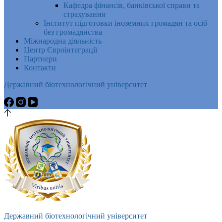
Кафедра фінансів, банківської справи та
страхування
Інститут підготовки іноземних громадян та осіб
без громадянства
Міжнародна діяльність
Центр Євроінтеграції
Партнери
Контакти
Державний біотехнологічний університет
Державний біотехнологічний університет