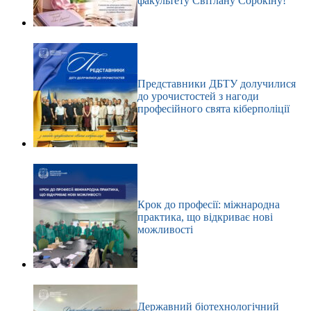
факультету Світлану Сорокіну!
Представники ДБТУ долучилися
до урочистостей з нагоди
професійного свята кіберполіції
Крок до професії: міжнародна
практика, що відкриває нові
можливості
Державний біотехнологічний