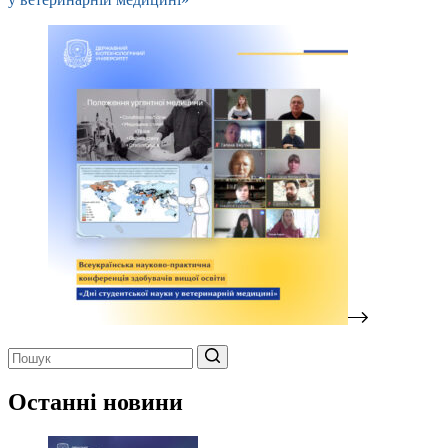
Немає
результатів
Останні новини