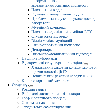
інформаційного
забезпечення освітньої діяльності
Навчальний відділ
Редакційно-видавничий відділ
Проблемні та галузеві науково-дослідні
лабораторії
Музейний комплекс
Навчально-дослідний комбінат БТУ
Студентське містечко
Відділ медіакомунікацій
Кінно-спортивний комплекс
Дендропарк
Військово-мобілізаційний підрозділ
Публічна інформація
Відокремлені структурні підрозділи
Харківський фаховий коледж харчової
промисловості ДБТУ
Вовчанський фаховий коледж ДБТУ
Кінно-спортивний комплекс
Студенту
Розклад занять
Вибіркові дисципліни – бакалаври
Графік освітнього процесу
Оплата за навчання
Студентське самоврядування