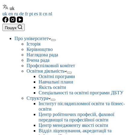
uk
uk
en
ru
de
fr
pt
es
it
cn
nl
Пошук
Про університет
Історія
Керівництво
Наглядова рада
Вчена рада
Профспілковий комітет
Освітня діяльність
Освітні програми
Навчальні плани
Якість освіти
Спеціальності та освітні програми ДБТУ
Структура
Інститут післядипломної освіти та бізнес-
освіти
Центр робітничих професій, фахової
передвищої та професійної освіти
Центр менеджменту якості освіти
Відділ ліцензування, акредитації та