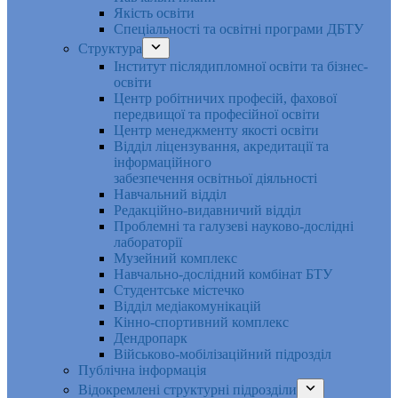
Якість освіти
Спеціальності та освітні програми ДБТУ
Структура
Інститут післядипломної освіти та бізнес-
освіти
Центр робітничих професій, фахової
передвищої та професійної освіти
Центр менеджменту якості освіти
Відділ ліцензування, акредитації та
інформаційного
забезпечення освітньої діяльності
Навчальний відділ
Редакційно-видавничий відділ
Проблемні та галузеві науково-дослідні
лабораторії
Музейний комплекс
Навчально-дослідний комбінат БТУ
Студентське містечко
Відділ медіакомунікацій
Кінно-спортивний комплекс
Дендропарк
Військово-мобілізаційний підрозділ
Публічна інформація
Відокремлені структурні підрозділи