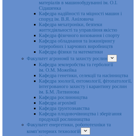
матеріалів в машинобудуванні ім. О.І.
Сідашенка
Кафедра надійності та міцності машин і
споруд ім. В.Я. Аніловича
Кафедра мехатроніки, безпеки
життєдіяльності та управління якістю
Кафедра фізичного виховання і спорту
Кафедра обладнання та інжинірингу
переробних і харчових виробництв
Кафедра фізики та математики
Факультет агрономії та захисту рослин
Кафедра землеробства та гербології
ім. О.М. Можейка
Кафедра генетики, селекції та насінництва
Кафедра зоології, ентомології, фітопатології,
інтегрованого захисту і карантину рослин
ім. Б.М. Литвинова
Кафедра рослинництва
Кафедра агрохімії
Кафедра ґрунтознавства
Кафедра плодовочівництва і зберігання
продукції рослинництва
Факультет енергетики, робототехніки та
комп’ютерних технологій