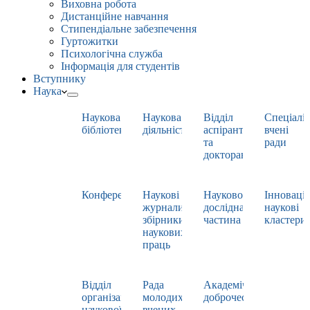
Виховна робота
Дистанційне навчання
Стипендіальне забезпечення
Гуртожитки
Психологічна служба
Інформація для студентів
Вступнику
Наука
Наукова
Наукова
Відділ
Спеціаліз
бібліотека
діяльність
аспірантури
вчені
та
ради
докторантури
Конференції
Наукові
Науково-
Інноваці
журнали,
дослідна
наукові
збірники
частина
кластери
наукових
праць
Відділ
Рада
Академічна
організації
молодих
доброчесність
наукової
вчених