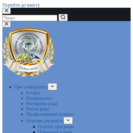
Перейти до вмісту
Немає
результатів
Про університет
Історія
Керівництво
Наглядова рада
Вчена рада
Профспілковий комітет
Освітня діяльність
Освітні програми
Навчальні плани