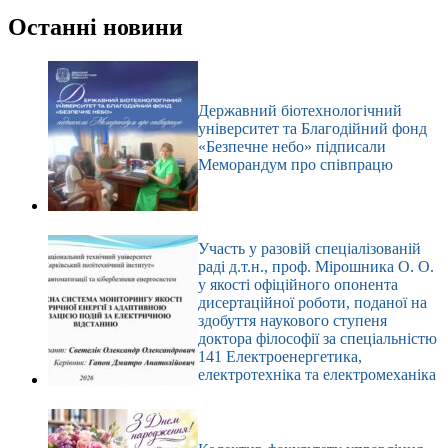
Немає
результатів
Останні новини
Державний біотехнологічний
університет та Благодійний фонд
«Безпечне небо» підписали
Меморандум про співпрацю
Участь у разовій спеціалізованій
раді д.т.н., проф. Мірошника О. О.
у якості офіційного опонента
дисертаційної роботи, поданої на
здобуття наукового ступеня
доктора філософії за спеціальністю
141 Електроенергетика,
електротехніка та електромеханіка