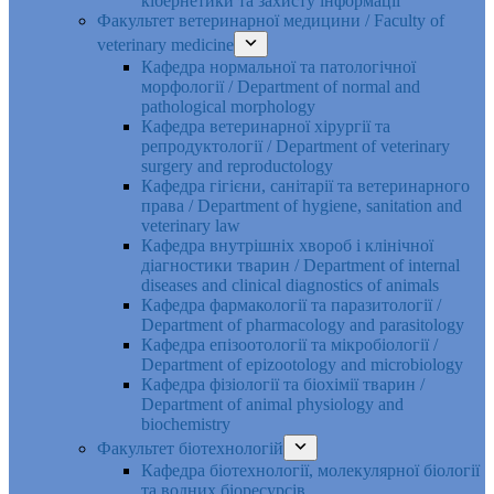
кібернетики та захисту інформації
Факультет ветеринарної медицини / Faculty of
veterinary medicine
Кафедра нормальної та патологічної
морфології / Department of normal and
pathological morphology
Кафедра ветеринарної хірургії та
репродуктології / Department of veterinary
surgery and reproductology
Кафедра гігієни, санітарії та ветеринарного
права / Department of hygiene, sanitation and
veterinary law
Кафедра внутрішніх хвороб і клінічної
діагностики тварин / Department of internal
diseases and clinical diagnostics of animals
Кафедра фармакології та паразитології /
Department of pharmacology and parasitology
Кафедра епізоотології та мікробіології /
Department of epizootology and microbiology
Кафедра фізіології та біохімії тварин /
Department of animal physiology and
biochemistry
Факультет біотехнологій
Кафедра біотехнології, молекулярної біології
та водних біоресурсів