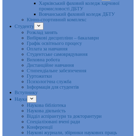
Харківський фаховий коледж харчової
промисловості ДБТУ
Вовчанський фаховий коледж ДБТУ
Кінно-спортивний комплекс
Студенту
Розклад занять
Вибіркові дисципліни – бакалаври
Графік освітнього процесу
Оплата за навчання
Студентське самоврядування
Виховна робота
Дистанційне навчання
Стипендіальне забезпечення
Гуртожитки
Психологічна служба
Інформація для студентів
Вступнику
Наука
Наукова бібліотека
Наукова діяльність
Відділ аспірантури та докторантури
Спеціалізовані вчені ради
Конференції
Наукові журнали, збірники наукових праць