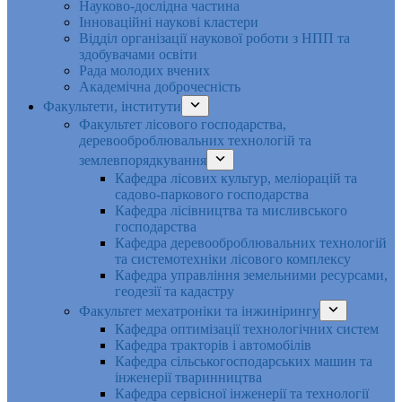
Науково-дослідна частина
Інноваційні наукові кластери
Відділ організації наукової роботи з НПП та
здобувачами освіти
Рада молодих вчених
Академічна доброчесність
Факультети, інститути
Факультет лісового господарства,
деревооброблювальних технологій та
землевпорядкування
Кафедра лісових культур, меліорацій та
садово-паркового господарства
Кафедра лісівництва та мисливського
господарства
Кафедра деревооброблювальних технологій
та системотехніки лісового комплексу
Кафедра управління земельними ресурсами,
геодезії та кадастру
Факультет мехатроніки та інжинірингу
Кафедра оптимізації технологічних систем
Кафедра тракторів і автомобілів
Кафедра сільськогосподарських машин та
інженерії тваринництва
Кафедра cервісної інженерії та технології