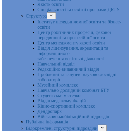
Якість освіти
Спеціальності та освітні програми ДБТУ
Структура
Інститут післядипломної освіти та бізнес-
освіти
Центр робітничих професій, фахової
передвищої та професійної освіти
Центр менеджменту якості освіти
Відділ ліцензування, акредитації та
інформаційного
забезпечення освітньої діяльності
Навчальний відділ
Редакційно-видавничий відділ
Проблемні та галузеві науково-дослідні
лабораторії
Музейний комплекс
Навчально-дослідний комбінат БТУ
Студентське містечко
Відділ медіакомунікацій
Кінно-спортивний комплекс
Дендропарк
Військово-мобілізаційний підрозділ
Публічна інформація
Відокремлені структурні підрозділи