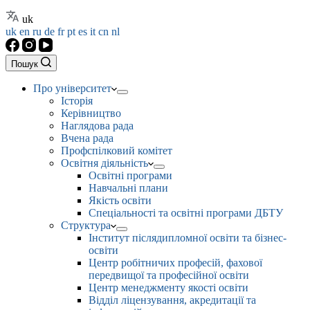
uk
uk
en
ru
de
fr
pt
es
it
cn
nl
Пошук
Про університет
Історія
Керівництво
Наглядова рада
Вчена рада
Профспілковий комітет
Освітня діяльність
Освітні програми
Навчальні плани
Якість освіти
Спеціальності та освітні програми ДБТУ
Структура
Інститут післядипломної освіти та бізнес-
освіти
Центр робітничих професій, фахової
передвищої та професійної освіти
Центр менеджменту якості освіти
Відділ ліцензування, акредитації та