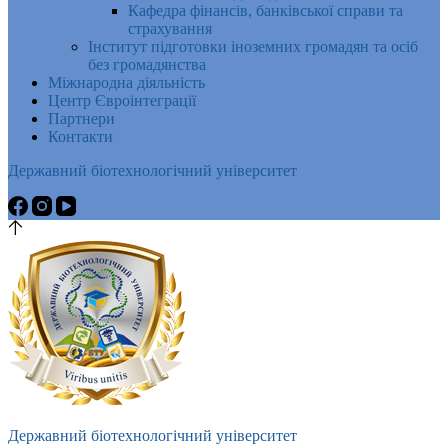
Кафедра фінансів, банківської справи та
страхування
Інститут підготовки іноземних громадян та осіб
без громадянства
Міжнародна діяльність
Центр Євроінтеграції
Партнери
Контакти
Державний біотехнологічний університет
Державний біотехнологічний університет