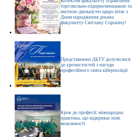
Колектив факультету управління
торговельно-підприємницькою та
митною діяльністю щиро вітає з
Днем народження декана
факультету Світлану Сорокіну!
Представники ДБТУ долучилися
до урочистостей з нагоди
професійного свята кіберполіції
Крок до професії: міжнародна
практика, що відкриває нові
можливості