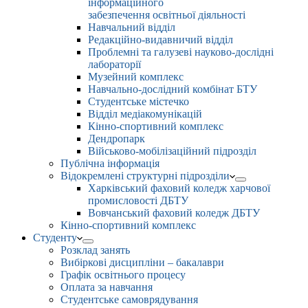
інформаційного
забезпечення освітньої діяльності
Навчальний відділ
Редакційно-видавничий відділ
Проблемні та галузеві науково-дослідні
лабораторії
Музейний комплекс
Навчально-дослідний комбінат БТУ
Студентське містечко
Відділ медіакомунікацій
Кінно-спортивний комплекс
Дендропарк
Військово-мобілізаційний підрозділ
Публічна інформація
Відокремлені структурні підрозділи
Харківський фаховий коледж харчової
промисловості ДБТУ
Вовчанський фаховий коледж ДБТУ
Кінно-спортивний комплекс
Студенту
Розклад занять
Вибіркові дисципліни – бакалаври
Графік освітнього процесу
Оплата за навчання
Студентське самоврядування