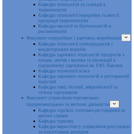
Кафедра технологій та селекції в
тваринництві
Кафедра технології переробки та якості
продукції тваринництва
Кафедра екології та біотехнологій в
рослинництві
Факультет переробних і харчових виробництв
Кафедра технології хлібопродуктів і
кондитерських виробів
Кафедра харчових технологій продуктів з
плодів, овочів і молока та інновацій в
оздоровчому харчуванні ім. Р.Ю. Павлюк
Кафедра технології м’яса
Кафедра харчових технологій в ресторанній
індустрії
Кафедра хімії, біохімії, мікробіології та
гігієни харчування
Факультет управління торговельно-
підприємницькою та митною діяльністю
Кафедра торгівлі, готельно-ресторанної та
митної справи
Кафедра туризму
Кафедра маркетингу, управління репутацією
та клієнтським досвідом