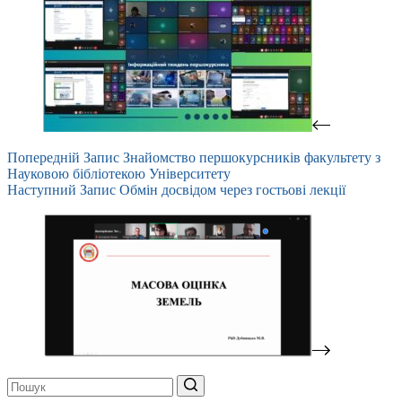
Попередній
Запис
Знайомство першокурсників факультету з
Науковою бібліотекою Університету
Наступний
Запис
Обмін досвідом через гостьові лекції