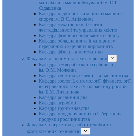
матеріалів в машинобудуванні ім. О.І.
Сідашенка
Кафедра надійності та міцності машин і
споруд ім. В.Я. Аніловича
Кафедра мехатроніки, безпеки
життєдіяльності та управління якістю
Кафедра фізичного виховання і спорту
Кафедра обладнання та інжинірингу
переробних і харчових виробництв
Кафедра фізики та математики
Факультет агрономії та захисту рослин
Кафедра землеробства та гербології
ім. О.М. Можейка
Кафедра генетики, селекції та насінництва
Кафедра зоології, ентомології, фітопатології,
інтегрованого захисту і карантину рослин
ім. Б.М. Литвинова
Кафедра рослинництва
Кафедра агрохімії
Кафедра ґрунтознавства
Кафедра плодовочівництва і зберігання
продукції рослинництва
Факультет енергетики, робототехніки та
комп’ютерних технологій