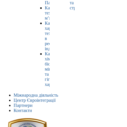
Павлюк
та
Кафедра
страхування
технології
м’яса
Кафедра
харчових
технологій
в
ресторанній
індустрії
Кафедра
хімії,
біохімії,
мікробіології
та
гігієни
харчування
Міжнародна діяльність
Центр Євроінтеграції
Партнери
Контакти