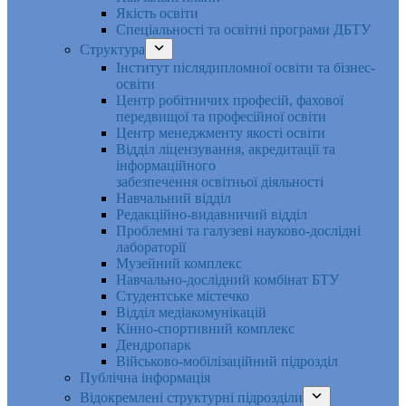
Якість освіти
Спеціальності та освітні програми ДБТУ
Структура
Інститут післядипломної освіти та бізнес-
освіти
Центр робітничих професій, фахової
передвищої та професійної освіти
Центр менеджменту якості освіти
Відділ ліцензування, акредитації та
інформаційного
забезпечення освітньої діяльності
Навчальний відділ
Редакційно-видавничий відділ
Проблемні та галузеві науково-дослідні
лабораторії
Музейний комплекс
Навчально-дослідний комбінат БТУ
Студентське містечко
Відділ медіакомунікацій
Кінно-спортивний комплекс
Дендропарк
Військово-мобілізаційний підрозділ
Публічна інформація
Відокремлені структурні підрозділи