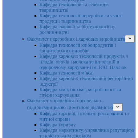
Кафедра технологій та селекції в
тваринництві
Кафедра технології переробки та якості
продукції тваринництва
Кафедра екології та біотехнологій в
рослинництві
Факультет переробних і харчових виробництв
Кафедра технології хлібопродуктів і
кондитерських виробів
Кафедра харчових технологій продуктів з
плодів, овочів і молока та інновацій в
оздоровчому харчуванні ім. Р.Ю. Павлюк
Кафедра технології м’яса
Кафедра харчових технологій в ресторанній
індустрії
Кафедра хімії, біохімії, мікробіології та
гігієни харчування
Факультет управління торговельно-
підприємницькою та митною діяльністю
Кафедра торгівлі, готельно-ресторанної та
митної справи
Кафедра туризму
Кафедра маркетингу, управління репутацією
та клієнтським досвідом