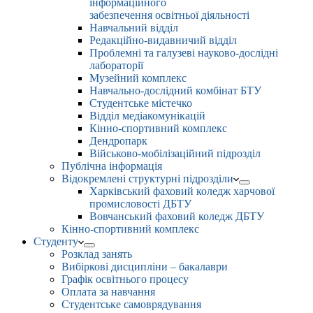
інформаційного
забезпечення освітньої діяльності
Навчальний відділ
Редакційно-видавничий відділ
Проблемні та галузеві науково-дослідні
лабораторії
Музейний комплекс
Навчально-дослідний комбінат БТУ
Студентське містечко
Відділ медіакомунікацій
Кінно-спортивний комплекс
Дендропарк
Військово-мобілізаційний підрозділ
Публічна інформація
Відокремлені структурні підрозділи
Харківський фаховий коледж харчової
промисловості ДБТУ
Вовчанський фаховий коледж ДБТУ
Кінно-спортивний комплекс
Студенту
Розклад занять
Вибіркові дисципліни – бакалаври
Графік освітнього процесу
Оплата за навчання
Студентське самоврядування