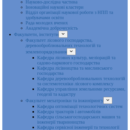
Науково-дослідна частина
Інноваційні наукові кластери
Відділ організації наукової роботи з НПП та
здобувачами освіти
Рада молодих вчених
Академічна доброчесність
Факультети, інститути
Факультет лісового господарства,
деревооброблювальних технологій та
землевпорядкування
Кафедра лісових культур, меліорацій та
садово-паркового господарства
Кафедра лісівництва та мисливського
господарства
Кафедра деревооброблювальних технологій
та системотехніки лісового комплексу
Кафедра управління земельними ресурсами,
геодезії та кадастру
Факультет мехатроніки та інжинірингу
Кафедра оптимізації технологічних систем
Кафедра тракторів і автомобілів
Кафедра сільськогосподарських машин та
інженерії тваринництва
Кафедра cервісної інженерії та технології