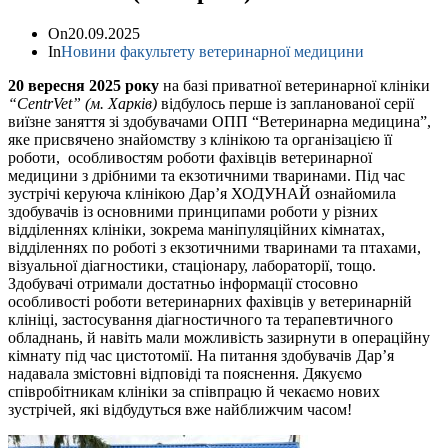
On
20.09.2025
In
Новини факультету ветеринарної медицини
20 вересня 2025 року
на базі приватної ветеринарної клініки
“CentrVet” (м. Харків)
відбулось перше із запланованої серії
виїзне заняття зі здобувачами ОПП “Ветеринарна медицина”,
яке присвячено знайомству з клінікою та організацією її
роботи, особливостям роботи фахівців ветеринарної
медицини з дрібними та екзотичними тваринами. Під час
зустрічі керуюча клінікою Дар’я ХОДУНАЙ ознайомила
здобувачів із основними принципами роботи у різних
відділеннях клініки, зокрема маніпуляційних кімнатах,
відділеннях по роботі з екзотичними тваринами та птахами,
візуальної діагностики, стаціонару, лабораторії, тощо.
Здобувачі отримали достатньо інформації стосовно
особливості роботи ветеринарних фахівців у ветеринарній
клініці, застосування діагностичного та терапевтичного
обладнань, й навіть мали можливість зазирнути в операційну
кімнату під час цистотомії. На питання здобувачів Дар’я
надавала змістовні відповіді та пояснення. Дякуємо
співробітникам клініки за співпрацю й чекаємо нових
зустрічей, які відбудуться вже найближчим часом!