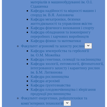
матеріалів в машинобудуванні ім. О.І.
Сідашенка
Кафедра надійності та міцності машин і
споруд ім. В.Я. Аніловича
Кафедра мехатроніки, безпеки
життєдіяльності та управління якістю
Кафедра фізичного виховання і спорту
Кафедра обладнання та інжинірингу
переробних і харчових виробництв
Кафедра фізики та математики
Факультет агрономії та захисту рослин
Кафедра землеробства та гербології
ім. О.М. Можейка
Кафедра генетики, селекції та насінництва
Кафедра зоології, ентомології, фітопатології,
інтегрованого захисту і карантину рослин
ім. Б.М. Литвинова
Кафедра рослинництва
Кафедра агрохімії
Кафедра ґрунтознавства
Кафедра плодовочівництва і зберігання
продукції рослинництва
Факультет енергетики, робототехніки та
комп’ютерних технологій