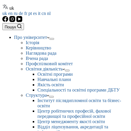
uk
uk
en
ru
de
fr
pt
es
it
cn
nl
Пошук
Про університет
Історія
Керівництво
Наглядова рада
Вчена рада
Профспілковий комітет
Освітня діяльність
Освітні програми
Навчальні плани
Якість освіти
Спеціальності та освітні програми ДБТУ
Структура
Інститут післядипломної освіти та бізнес-
освіти
Центр робітничих професій, фахової
передвищої та професійної освіти
Центр менеджменту якості освіти
Відділ ліцензування, акредитації та