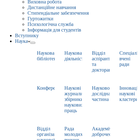
Виховна робота
Дистанційне навчання
Стипендіальне забезпечення
Гуртожитки
Психологічна служба
Інформація для студентів
Вступнику
Наука
Наукова
Наукова
Відділ
Спеціаліз
бібліотека
діяльність
аспірантури
вчені
та
ради
докторантури
Конференції
Наукові
Науково-
Інноваці
журнали,
дослідна
наукові
збірники
частина
кластери
наукових
праць
Відділ
Рада
Академічна
організації
молодих
доброчесність
наукової
вчених