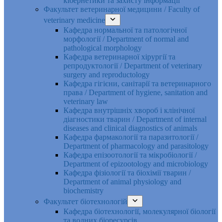
кібернетики та захисту інформації
Факультет ветеринарної медицини / Faculty of
veterinary medicine
Кафедра нормальної та патологічної
морфології / Department of normal and
pathological morphology
Кафедра ветеринарної хірургії та
репродуктології / Department of veterinary
surgery and reproductology
Кафедра гігієни, санітарії та ветеринарного
права / Department of hygiene, sanitation and
veterinary law
Кафедра внутрішніх хвороб і клінічної
діагностики тварин / Department of internal
diseases and clinical diagnostics of animals
Кафедра фармакології та паразитології /
Department of pharmacology and parasitology
Кафедра епізоотології та мікробіології /
Department of epizootology and microbiology
Кафедра фізіології та біохімії тварин /
Department of animal physiology and
biochemistry
Факультет біотехнологій
Кафедра біотехнології, молекулярної біології
та водних біоресурсів