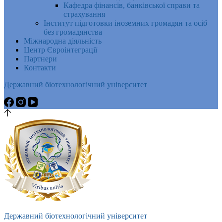
Кафедра фінансів, банківської справи та
страхування
Інститут підготовки іноземних громадян та осіб
без громадянства
Міжнародна діяльність
Центр Євроінтеграції
Партнери
Контакти
Державний біотехнологічний університет
Державний біотехнологічний університет