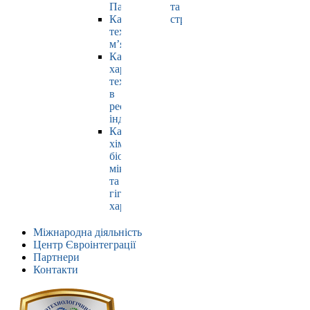
Павлюк
та
Кафедра
страхування
технології
м’яса
Кафедра
харчових
технологій
в
ресторанній
індустрії
Кафедра
хімії,
біохімії,
мікробіології
та
гігієни
харчування
Міжнародна діяльність
Центр Євроінтеграції
Партнери
Контакти