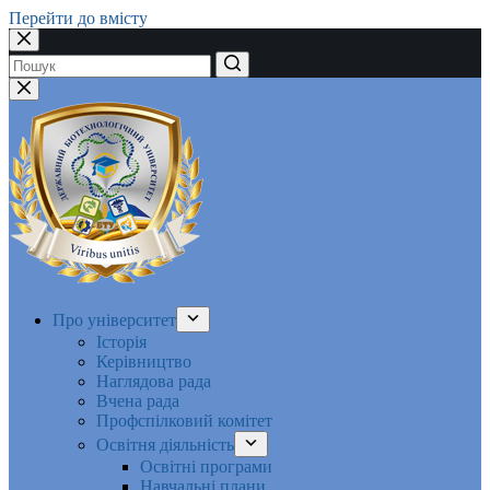
Перейти до вмісту
Немає
результатів
Про університет
Історія
Керівництво
Наглядова рада
Вчена рада
Профспілковий комітет
Освітня діяльність
Освітні програми
Навчальні плани