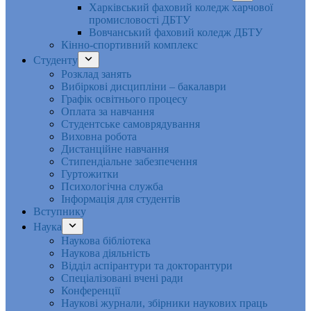
Харківський фаховий коледж харчової
промисловості ДБТУ
Вовчанський фаховий коледж ДБТУ
Кінно-спортивний комплекс
Студенту
Розклад занять
Вибіркові дисципліни – бакалаври
Графік освітнього процесу
Оплата за навчання
Студентське самоврядування
Виховна робота
Дистанційне навчання
Стипендіальне забезпечення
Гуртожитки
Психологічна служба
Інформація для студентів
Вступнику
Наука
Наукова бібліотека
Наукова діяльність
Відділ аспірантури та докторантури
Спеціалізовані вчені ради
Конференції
Наукові журнали, збірники наукових праць