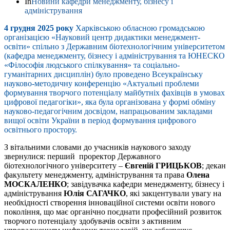
In
Новини кафедри менеджменту, бізнесу і
адміністрування
4 грудня 2025 року
Харківською обласною громадською
організацією «Науковий центр дидактики менеджмент-
освіти» спільно з Державним біотехнологічним університетом
(кафедра менеджменту, бізнесу і адміністрування та ЮНЕСКО
«Філософія людського спілкування» та соціально-
гуманітарних дисциплін) було проведено Всеукраїнську
науково-методичну конференцію «Актуальні проблеми
формування творчого потенціалу майбутніх фахівців в умовах
цифрової педагогіки», яка була організована у формі обміну
науково-педагогічним досвідом, напрацьованим закладами
вищої освіти України в період формування цифрового
освітнього простору.
З вітальними словами до учасників наукового заходу
звернулися: перший проректор Державного
біотехнологічного університету –
Євгеній ГРИЦЬКОВ
; декан
факультету менеджменту, адміністрування та права
Олена
МОСКАЛЕНКО
; завідувачка кафедри менеджменту, бізнесу і
адміністрування
Юлія САГАЧКО
, які закцентували увагу на
необхідності створення інноваційної системи освіти нового
покоління, що має органічно поєднати професійний розвиток
творчого потенціалу здобувачів освіти з активним