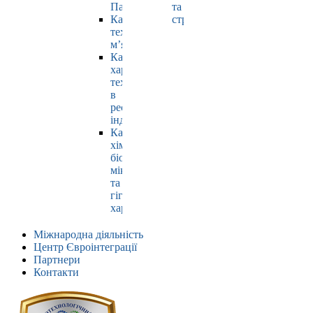
Павлюк
та
Кафедра
страхування
технології
м’яса
Кафедра
харчових
технологій
в
ресторанній
індустрії
Кафедра
хімії,
біохімії,
мікробіології
та
гігієни
харчування
Міжнародна діяльність
Центр Євроінтеграції
Партнери
Контакти