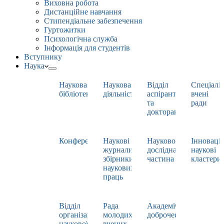
Виховна робота
Дистанційне навчання
Стипендіальне забезпечення
Гуртожитки
Психологічна служба
Інформація для студентів
Вступнику
Наука
Наукова
Наукова
Відділ
Спеціаліз
бібліотека
діяльність
аспірантури
вчені
та
ради
докторантури
Конференції
Наукові
Науково-
Інноваці
журнали,
дослідна
наукові
збірники
частина
кластери
наукових
праць
Відділ
Рада
Академічна
організації
молодих
доброчесність
наукової
вчених