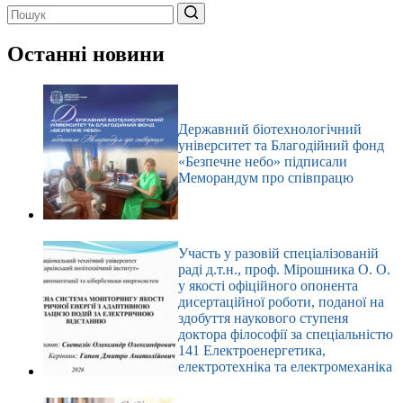
Немає
результатів
Останні новини
Державний біотехнологічний
університет та Благодійний фонд
«Безпечне небо» підписали
Меморандум про співпрацю
Участь у разовій спеціалізованій
раді д.т.н., проф. Мірошника О. О.
у якості офіційного опонента
дисертаційної роботи, поданої на
здобуття наукового ступеня
доктора філософії за спеціальністю
141 Електроенергетика,
електротехніка та електромеханіка