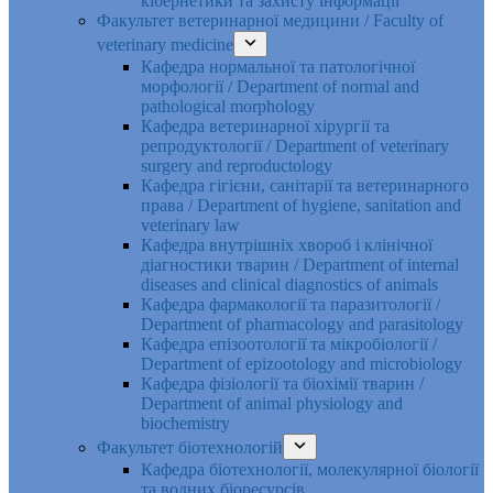
кібернетики та захисту інформації
Факультет ветеринарної медицини / Faculty of
veterinary medicine
Кафедра нормальної та патологічної
морфології / Department of normal and
pathological morphology
Кафедра ветеринарної хірургії та
репродуктології / Department of veterinary
surgery and reproductology
Кафедра гігієни, санітарії та ветеринарного
права / Department of hygiene, sanitation and
veterinary law
Кафедра внутрішніх хвороб і клінічної
діагностики тварин / Department of internal
diseases and clinical diagnostics of animals
Кафедра фармакології та паразитології /
Department of pharmacology and parasitology
Кафедра епізоотології та мікробіології /
Department of epizootology and microbiology
Кафедра фізіології та біохімії тварин /
Department of animal physiology and
biochemistry
Факультет біотехнологій
Кафедра біотехнології, молекулярної біології
та водних біоресурсів