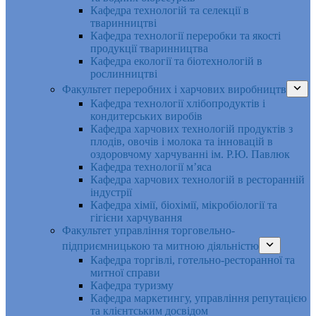
Кафедра технологій та селекції в
тваринництві
Кафедра технології переробки та якості
продукції тваринництва
Кафедра екології та біотехнологій в
рослинництві
Факультет переробних і харчових виробництв
Кафедра технології хлібопродуктів і
кондитерських виробів
Кафедра харчових технологій продуктів з
плодів, овочів і молока та інновацій в
оздоровчому харчуванні ім. Р.Ю. Павлюк
Кафедра технології м’яса
Кафедра харчових технологій в ресторанній
індустрії
Кафедра хімії, біохімії, мікробіології та
гігієни харчування
Факультет управління торговельно-
підприємницькою та митною діяльністю
Кафедра торгівлі, готельно-ресторанної та
митної справи
Кафедра туризму
Кафедра маркетингу, управління репутацією
та клієнтським досвідом