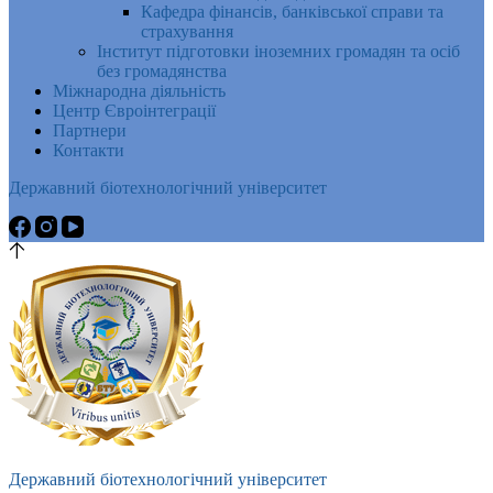
Кафедра фінансів, банківської справи та
страхування
Інститут підготовки іноземних громадян та осіб
без громадянства
Міжнародна діяльність
Центр Євроінтеграції
Партнери
Контакти
Державний біотехнологічний університет
Державний біотехнологічний університет