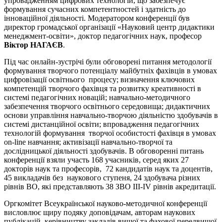
упровадженням цифрових технологій, що забезпечує
формування сучасних компетентностей і здатність до
інноваційної діяльності. Модератором конференції був
директор громадської організації «Науковий центр дидактики
менеджмент-освіти», доктор педагогічних наук, професор
Віктор НАГАЄВ
.
Під час онлайн-зустрічі були обговорені питання методології
формування творчого потенціалу майбутніх фахівців в умовах
цифровізації освітнього процесу; визначення ключових
компетенцій творчого фахівця та розвитку креативності в
системі педагогічних новацій; навчально-методичного
забезпечення творчого освітнього середовища; дидактичних
основи управління навчально-творчою діяльністю здобувачів в
системі дистанційної освіти; впровадження педагогічних
технологій формування творчої особистості фахівця в умовах
on-line навчання; активізації навчально-творчої та
дослідницької діяльності здобувачів. В обговоренні питань
конференції взяли участь 168 учасників, серед яких 27
докторів наук та професорів, 72 кандидатів наук та доцентів,
45 викладачів без наукового ступеня, 24 здобувача різних
рівнів ВО, які представляють 38 ЗВО ІІІ-ІV рівнів акредитації.
Оргкомітет Всеукраїнської науково-методичної конференції
висловлює щиру подяку доповідачам, авторам наукових
публікацій, керівництву закладів вищої та фахової передвищої