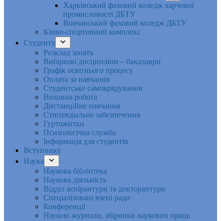
Харківський фаховий коледж харчової
промисловості ДБТУ
Вовчанський фаховий коледж ДБТУ
Кінно-спортивний комплекс
Студенту
Розклад занять
Вибіркові дисципліни – бакалаври
Графік освітнього процесу
Оплата за навчання
Студентське самоврядування
Виховна робота
Дистанційне навчання
Стипендіальне забезпечення
Гуртожитки
Психологічна служба
Інформація для студентів
Вступнику
Наука
Наукова бібліотека
Наукова діяльність
Відділ аспірантури та докторантури
Спеціалізовані вчені ради
Конференції
Наукові журнали, збірники наукових праць