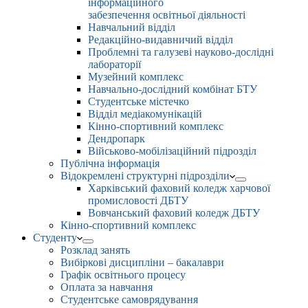
інформаційного
забезпечення освітньої діяльності
Навчальний відділ
Редакційно-видавничий відділ
Проблемні та галузеві науково-дослідні
лабораторії
Музейний комплекс
Навчально-дослідний комбінат БТУ
Студентське містечко
Відділ медіакомунікацій
Кінно-спортивний комплекс
Дендропарк
Військово-мобілізаційний підрозділ
Публічна інформація
Відокремлені структурні підрозділи
Харківський фаховий коледж харчової
промисловості ДБТУ
Вовчанський фаховий коледж ДБТУ
Кінно-спортивний комплекс
Студенту
Розклад занять
Вибіркові дисципліни – бакалаври
Графік освітнього процесу
Оплата за навчання
Студентське самоврядування