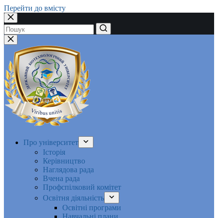
Перейти до вмісту
Немає
результатів
Про університет
Історія
Керівництво
Наглядова рада
Вчена рада
Профспілковий комітет
Освітня діяльність
Освітні програми
Навчальні плани