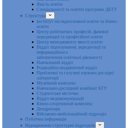
Якість освіти
Спеціальності та освітні програми ДБТУ
Структура
Інститут післядипломної освіти та бізнес-
освіти
Центр робітничих професій, фахової
передвищої та професійної освіти
Центр менеджменту якості освіти
Відділ ліцензування, акредитації та
інформаційного
забезпечення освітньої діяльності
Навчальний відділ
Редакційно-видавничий відділ
Проблемні та галузеві науково-дослідні
лабораторії
Музейний комплекс
Навчально-дослідний комбінат БТУ
Студентське містечко
Відділ медіакомунікацій
Кінно-спортивний комплекс
Дендропарк
Військово-мобілізаційний підрозділ
Публічна інформація
Відокремлені структурні підрозділи