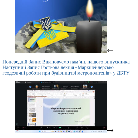
Попередній
Запис
Вшановуємо пам’ять нашого випускника
Наступний
Запис
Гостьова лекція «Маркшейдерсько-
геодезичні роботи при будівництві метрополітенів» у ДБТУ