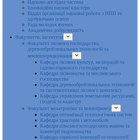
Науково-дослідна частина
Інноваційні наукові кластери
Відділ організації наукової роботи з НПП та
здобувачами освіти
Рада молодих вчених
Академічна доброчесність
Факультети, інститути
Факультет лісового господарства,
деревооброблювальних технологій та
землевпорядкування
Кафедра лісових культур, меліорацій та
садово-паркового господарства
Кафедра лісівництва та мисливського
господарства
Кафедра деревооброблювальних технологій
та системотехніки лісового комплексу
Кафедра управління земельними ресурсами,
геодезії та кадастру
Факультет мехатроніки та інжинірингу
Кафедра оптимізації технологічних систем
Кафедра тракторів і автомобілів
Кафедра сільськогосподарських машин та
інженерії тваринництва
Кафедра cервісної інженерії та технології