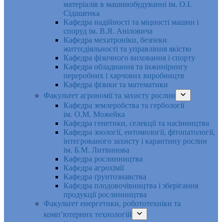
матеріалів в машинобудуванні ім. О.І.
Сідашенка
Кафедра надійності та міцності машин і
споруд ім. В.Я. Аніловича
Кафедра мехатроніки, безпеки
життєдіяльності та управління якістю
Кафедра фізичного виховання і спорту
Кафедра обладнання та інжинірингу
переробних і харчових виробництв
Кафедра фізики та математики
Факультет агрономії та захисту рослин
Кафедра землеробства та гербології
ім. О.М. Можейка
Кафедра генетики, селекції та насінництва
Кафедра зоології, ентомології, фітопатології,
інтегрованого захисту і карантину рослин
ім. Б.М. Литвинова
Кафедра рослинництва
Кафедра агрохімії
Кафедра ґрунтознавства
Кафедра плодовочівництва і зберігання
продукції рослинництва
Факультет енергетики, робототехніки та
комп’ютерних технологій