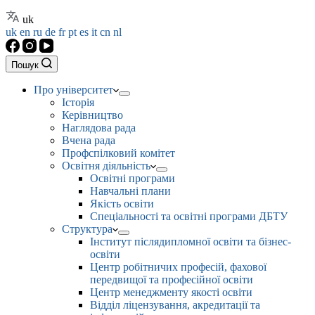
uk
uk
en
ru
de
fr
pt
es
it
cn
nl
Пошук
Про університет
Історія
Керівництво
Наглядова рада
Вчена рада
Профспілковий комітет
Освітня діяльність
Освітні програми
Навчальні плани
Якість освіти
Спеціальності та освітні програми ДБТУ
Структура
Інститут післядипломної освіти та бізнес-
освіти
Центр робітничих професій, фахової
передвищої та професійної освіти
Центр менеджменту якості освіти
Відділ ліцензування, акредитації та