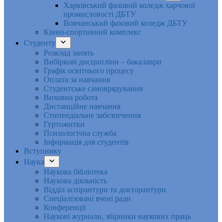
Харківський фаховий коледж харчової
промисловості ДБТУ
Вовчанський фаховий коледж ДБТУ
Кінно-спортивний комплекс
Студенту
Розклад занять
Вибіркові дисципліни – бакалаври
Графік освітнього процесу
Оплата за навчання
Студентське самоврядування
Виховна робота
Дистанційне навчання
Стипендіальне забезпечення
Гуртожитки
Психологічна служба
Інформація для студентів
Вступнику
Наука
Наукова бібліотека
Наукова діяльність
Відділ аспірантури та докторантури
Спеціалізовані вчені ради
Конференції
Наукові журнали, збірники наукових праць