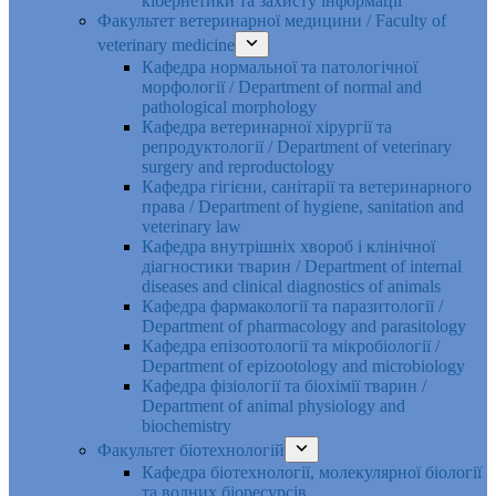
кібернетики та захисту інформації
Факультет ветеринарної медицини / Faculty of
veterinary medicine
Кафедра нормальної та патологічної
морфології / Department of normal and
pathological morphology
Кафедра ветеринарної хірургії та
репродуктології / Department of veterinary
surgery and reproductology
Кафедра гігієни, санітарії та ветеринарного
права / Department of hygiene, sanitation and
veterinary law
Кафедра внутрішніх хвороб і клінічної
діагностики тварин / Department of internal
diseases and clinical diagnostics of animals
Кафедра фармакології та паразитології /
Department of pharmacology and parasitology
Кафедра епізоотології та мікробіології /
Department of epizootology and microbiology
Кафедра фізіології та біохімії тварин /
Department of animal physiology and
biochemistry
Факультет біотехнологій
Кафедра біотехнології, молекулярної біології
та водних біоресурсів