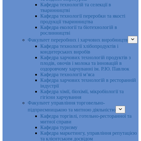
Кафедра технологій та селекції в
тваринництві
Кафедра технології переробки та якості
продукції тваринництва
Кафедра екології та біотехнологій в
рослинництві
Факультет переробних і харчових виробництв
Кафедра технології хлібопродуктів і
кондитерських виробів
Кафедра харчових технологій продуктів з
плодів, овочів і молока та інновацій в
оздоровчому харчуванні ім. Р.Ю. Павлюк
Кафедра технології м’яса
Кафедра харчових технологій в ресторанній
індустрії
Кафедра хімії, біохімії, мікробіології та
гігієни харчування
Факультет управління торговельно-
підприємницькою та митною діяльністю
Кафедра торгівлі, готельно-ресторанної та
митної справи
Кафедра туризму
Кафедра маркетингу, управління репутацією
та клієнтським досвідом