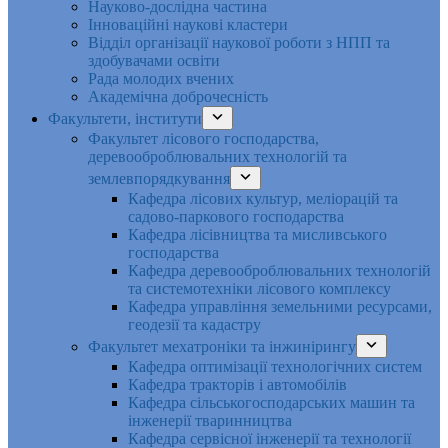
Науково-дослідна частина
Інноваційні наукові кластери
Відділ організації наукової роботи з НПП та
здобувачами освіти
Рада молодих вчених
Академічна доброчесність
Факультети, інститути
Факультет лісового господарства,
деревооброблювальних технологій та
землевпорядкування
Кафедра лісових культур, меліорацій та
садово-паркового господарства
Кафедра лісівництва та мисливського
господарства
Кафедра деревооброблювальних технологій
та системотехніки лісового комплексу
Кафедра управління земельними ресурсами,
геодезії та кадастру
Факультет мехатроніки та інжинірингу
Кафедра оптимізації технологічних систем
Кафедра тракторів і автомобілів
Кафедра сільськогосподарських машин та
інженерії тваринництва
Кафедра cервісної інженерії та технології