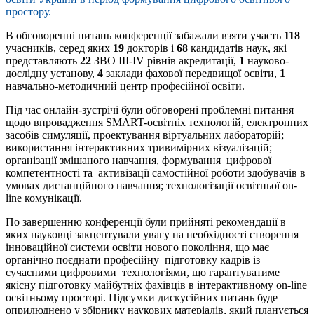
простору.
В обговоренні питань конференції забажали взяти участь
118
учасників, серед яких
19
докторів і
68
кандидатів наук, які
представляють
22
ЗВО ІІІ-ІV рівнів акредитації,
1
науково-
дослідну установу,
4
заклади фахової передвищої освіти,
1
навчально-методичний центр професійної освіти.
Під час онлайн-зустрічі були обговорені проблемні питання
щодо впровадження SMART-освітніх технологій, електронних
засобів симуляції, проектування віртуальних лабораторій;
використання інтерактивних тривимірних візуалізацій;
організації змішаного навчання, формування цифрової
компетентності та активізації самостійної роботи здобувачів в
умовах дистанційного навчання; технологізації освітньої on-
line комунікації.
По завершенню конференції були прийняті рекомендації в
яких науковці закцентували увагу на необхідності створення
інноваційної системи освіти нового покоління, що має
органічно поєднати професійну підготовку кадрів із
сучасними цифровими технологіями, що гарантуватиме
якісну підготовку майбутніх фахівців в інтерактивному on-line
освітньому просторі. Підсумки дискусійних питань буде
оприлюднено у збірнику наукових матеріалів, який планується