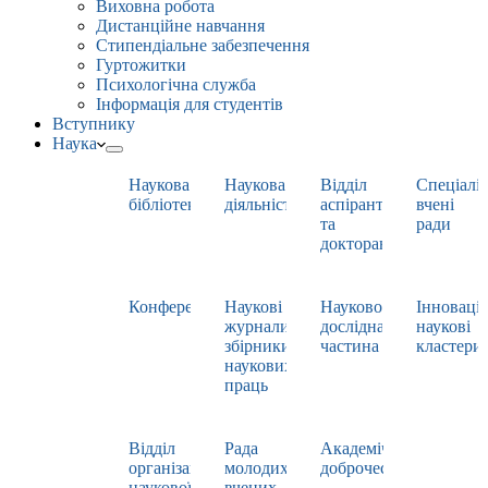
Виховна робота
Дистанційне навчання
Стипендіальне забезпечення
Гуртожитки
Психологічна служба
Інформація для студентів
Вступнику
Наука
Наукова
Наукова
Відділ
Спеціаліз
бібліотека
діяльність
аспірантури
вчені
та
ради
докторантури
Конференції
Наукові
Науково-
Інноваці
журнали,
дослідна
наукові
збірники
частина
кластери
наукових
праць
Відділ
Рада
Академічна
організації
молодих
доброчесність
наукової
вчених