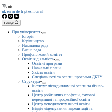
uk
uk
en
ru
de
fr
pt
es
it
cn
nl
Пошук
Про університет
Історія
Керівництво
Наглядова рада
Вчена рада
Профспілковий комітет
Освітня діяльність
Освітні програми
Навчальні плани
Якість освіти
Спеціальності та освітні програми ДБТУ
Структура
Інститут післядипломної освіти та бізнес-
освіти
Центр робітничих професій, фахової
передвищої та професійної освіти
Центр менеджменту якості освіти
Відділ ліцензування, акредитації та