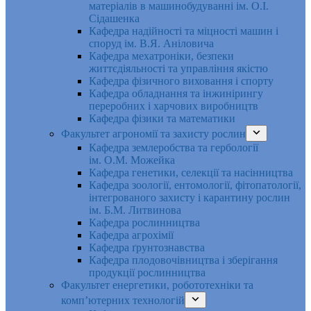
матеріалів в машинобудуванні ім. О.І.
Сідашенка
Кафедра надійності та міцності машин і
споруд ім. В.Я. Аніловича
Кафедра мехатроніки, безпеки
життєдіяльності та управління якістю
Кафедра фізичного виховання і спорту
Кафедра обладнання та інжинірингу
переробних і харчових виробництв
Кафедра фізики та математики
Факультет агрономії та захисту рослин
Кафедра землеробства та гербології
ім. О.М. Можейка
Кафедра генетики, селекції та насінництва
Кафедра зоології, ентомології, фітопатології,
інтегрованого захисту і карантину рослин
ім. Б.М. Литвинова
Кафедра рослинництва
Кафедра агрохімії
Кафедра ґрунтознавства
Кафедра плодовочівництва і зберігання
продукції рослинництва
Факультет енергетики, робототехніки та
комп’ютерних технологій