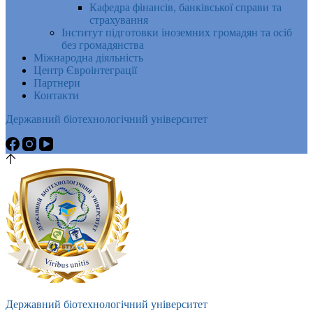
Кафедра фінансів, банківської справи та
страхування
Інститут підготовки іноземних громадян та осіб
без громадянства
Міжнародна діяльність
Центр Євроінтеграції
Партнери
Контакти
Державний біотехнологічний університет
Державний біотехнологічний університет