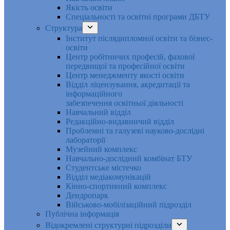
Якість освіти
Спеціальності та освітні програми ДБТУ
Структура
Інститут післядипломної освіти та бізнес-
освіти
Центр робітничих професій, фахової
передвищої та професійної освіти
Центр менеджменту якості освіти
Відділ ліцензування, акредитації та
інформаційного
забезпечення освітньої діяльності
Навчальний відділ
Редакційно-видавничий відділ
Проблемні та галузеві науково-дослідні
лабораторії
Музейний комплекс
Навчально-дослідний комбінат БТУ
Студентське містечко
Відділ медіакомунікацій
Кінно-спортивний комплекс
Дендропарк
Військово-мобілізаційний підрозділ
Публічна інформація
Відокремлені структурні підрозділи