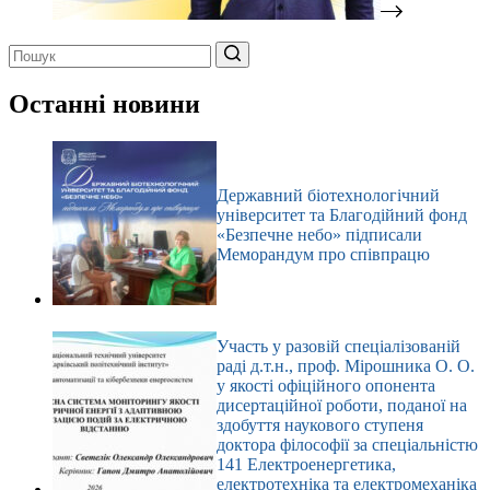
Немає
результатів
Останні новини
Державний біотехнологічний
університет та Благодійний фонд
«Безпечне небо» підписали
Меморандум про співпрацю
Участь у разовій спеціалізованій
раді д.т.н., проф. Мірошника О. О.
у якості офіційного опонента
дисертаційної роботи, поданої на
здобуття наукового ступеня
доктора філософії за спеціальністю
141 Електроенергетика,
електротехніка та електромеханіка