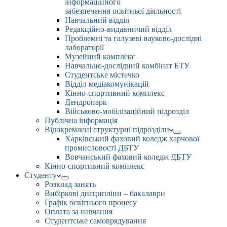
інформаційного
забезпечення освітньої діяльності
Навчальний відділ
Редакційно-видавничий відділ
Проблемні та галузеві науково-дослідні
лабораторії
Музейний комплекс
Навчально-дослідний комбінат БТУ
Студентське містечко
Відділ медіакомунікацій
Кінно-спортивний комплекс
Дендропарк
Військово-мобілізаційний підрозділ
Публічна інформація
Відокремлені структурні підрозділи
Харківський фаховий коледж харчової
промисловості ДБТУ
Вовчанський фаховий коледж ДБТУ
Кінно-спортивний комплекс
Студенту
Розклад занять
Вибіркові дисципліни – бакалаври
Графік освітнього процесу
Оплата за навчання
Студентське самоврядування