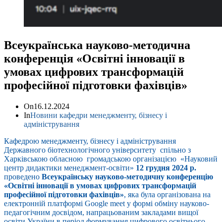
Всеукраїнська науково-методична
конференція «Освітні інновації в
умовах цифрових трансформацій
професійної підготовки фахівців»
On
16.12.2024
In
Новини кафедри менеджменту, бізнесу і
адміністрування
Кафедрою менеджменту, бізнесу і адміністрування
Державного біотехнологічного університету спільно з
Харківською обласною громадською організацією «Науковий
центр дидактики менеджмент-освіти»
12 грудня 2024 р.
проведено
Всеукраїнську науково-методичну конференцію
«Освітні інновації в умовах цифрових трансформацій
професійної підготовки фахівців»
, яка була організована на
електронній платформі Google meet у формі обміну науково-
педагогічним досвідом, напрацьованим закладами вищої
освіти України в період формування цифрового освітнього