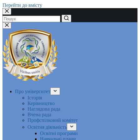
Перейти до вмісту
Немає
результатів
Про університет
Історія
Керівництво
Наглядова рада
Вчена рада
Профспілковий комітет
Освітня діяльність
Освітні програми
Навчальні плани