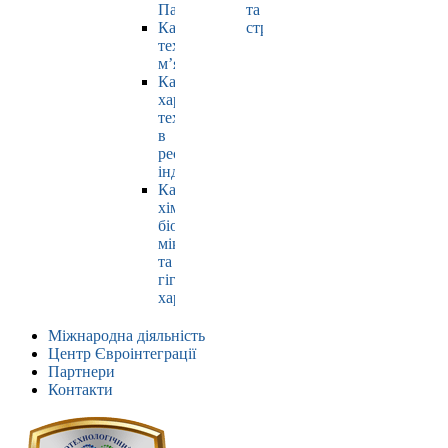
Павлюк
та
Кафедра
страхування
технології
м’яса
Кафедра
харчових
технологій
в
ресторанній
індустрії
Кафедра
хімії,
біохімії,
мікробіології
та
гігієни
харчування
Міжнародна діяльність
Центр Євроінтеграції
Партнери
Контакти