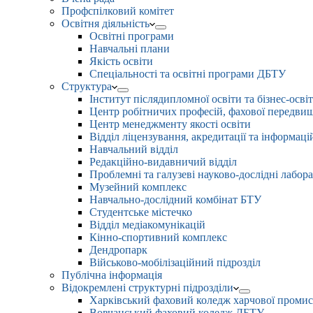
Профспілковий комітет
Освітня діяльність
Освітні програми
Навчальні плани
Якість освіти
Спеціальності та освітні програми ДБТУ
Структура
Інститут післядипломної освіти та бізнес-осві
Центр робітничих професій, фахової передвищо
Центр менеджменту якості освіти
Відділ ліцензування, акредитації та інформаці
Навчальний відділ
Редакційно-видавничий відділ
Проблемні та галузеві науково-дослідні лабора
Музейний комплекс
Навчально-дослідний комбінат БТУ
Студентське містечко
Відділ медіакомунікацій
Кінно-спортивний комплекс
Дендропарк
Військово-мобілізаційний підрозділ
Публічна інформація
Відокремлені структурні підрозділи
Харківський фаховий коледж харчової проми
Вовчанський фаховий коледж ДБТУ