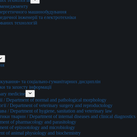
них технологій
о менеджменту
енергетичного машинобудування
едичної інженерії та електротехніки
ованих технологій
ня
ування» та соціально-гуманітарних дисциплін
ки та захисту інформації
ary medicine
 / Department of normal and pathological morphology
ї / Department of veterinary surgery and reproductology
а / Department of hygiene, sanitation and veterinary law
и тварин / Department of internal diseases and clinical diagnostics 
ment of pharmacology and parasitology
ment of epizootology and microbiology
nt of animal physiology and biochemistry