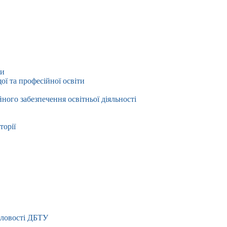
ти
ї та професійної освіти
йного забезпечення освітньої діяльності
торії
словості ДБТУ