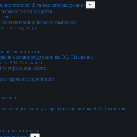
льних технологій та землевпорядкування
о-паркового господарства
рства
 системотехніки лісового комплексу
дезії та кадастру
енерії тваринництва
еріалів в машинобудуванні ім. О.І. Сідашенка
д ім. В.Я. Аніловича
 та управління якістю
их і харчових виробництв
 Можейка
 інтегрованого захисту і карантину рослин ім. Б.М. Литвинова
кції рослинництва