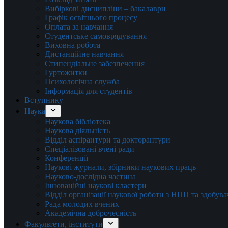
Вибіркові дисципліни – бакалаври
Графік освітнього процесу
Оплата за навчання
Студентське самоврядування
Виховна робота
Дистанційне навчання
Стипендіальне забезпечення
Гуртожитки
Психологічна служба
Інформація для студентів
Вступнику
Наука
Наукова бібліотека
Наукова діяльність
Відділ аспірантури та докторантури
Спеціалізовані вчені ради
Конференції
Наукові журнали, збірники наукових праць
Науково-дослідна частина
Інноваційні наукові кластери
Відділ організації наукової роботи з НПП та здобув
Рада молодих вчених
Академічна доброчесність
Факультети, інститути