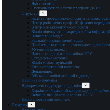
Якість освіти
Спеціальності та освітні програми ДБТУ
Структура
Інститут післядипломної освіти та бізнес-осві
Центр робітничих професій, фахової передвищо
Центр менеджменту якості освіти
Відділ ліцензування, акредитації та інформаці
Навчальний відділ
Редакційно-видавничий відділ
Проблемні та галузеві науково-дослідні лабора
Музейний комплекс
Навчально-дослідний комбінат БТУ
Студентське містечко
Відділ медіакомунікацій
Кінно-спортивний комплекс
Дендропарк
Військово-мобілізаційний підрозділ
Публічна інформація
Відокремлені структурні підрозділи
Харківський фаховий коледж харчової проми
Вовчанський фаховий коледж ДБТУ
Кінно-спортивний комплекс
Студенту
Розклад занять