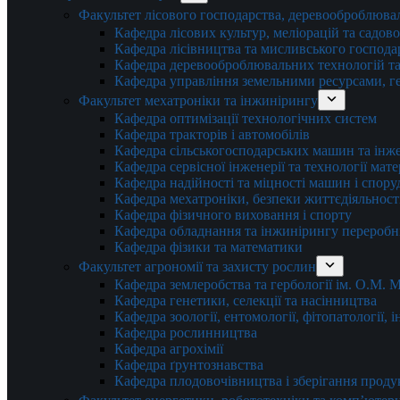
Факультет лісового господарства, деревооброблюва
Кафедра лісових культур, меліорацій та садов
Кафедра лісівництва та мисливського господа
Кафедра деревооброблювальних технологій та
Кафедра управління земельними ресурсами, гео
Факультет мехатроніки та інжинірингу
Кафедра оптимізації технологічних систем
Кафедра тракторів і автомобілів
Кафедра сільськогосподарських машин та інж
Кафедра cервісної інженерії та технології мат
Кафедра надійності та міцності машин і спору
Кафедра мехатроніки, безпеки життєдіяльності
Кафедра фізичного виховання і спорту
Кафедра обладнання та інжинірингу переробн
Кафедра фізики та математики
Факультет агрономії та захисту рослин
Кафедра землеробства та гербології ім. О.М.
Кафедра генетики, селекції та насінництва
Кафедра зоології, ентомології, фітопатології,
Кафедра рослинництва
Кафедра агрохімії
Кафедра ґрунтознавства
Кафедра плодовочівництва і зберігання проду