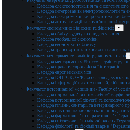
Факультет енергетики, робототехніки та комп’ютер
Кафедра електропостачання та енергетичног
Кафедра інтегрованих електротехнологій та 
Кафедра електромеханіки, робототехніки, біом
Кафедра автоматизації та комп’ютерно-інтегр
Факультет економічних відносин та фінансів
Кафедра обліку, аудиту та оподаткування
Кафедра глобальної економіки
Кафедра економіки та бізнесу
Кафедра транспортних технологій і логістики
Факультет менеджменту, адміністрування та права
Кафедра менеджменту, бізнесу і адмініструван
Кафедра права та європейської інтеграції
Кафедра європейських мов
Кафедра ЮНЕСКО «Філософія людського спілк
Кафедра інформаційних технологій, кібернети
Факультет ветеринарної медицини / Faculty of veterin
Кафедра нормальної та патологічної морфології
Кафедра ветеринарної хірургії та репродуктологі
Кафедра гігієни, санітарії та ветеринарного прав
Кафедра внутрішніх хвороб і клінічної діагностик
Кафедра фармакології та паразитології / Depart
Кафедра епізоотології та мікробіології / Depart
Кафедра фізіології та біохімії тварин / Departme