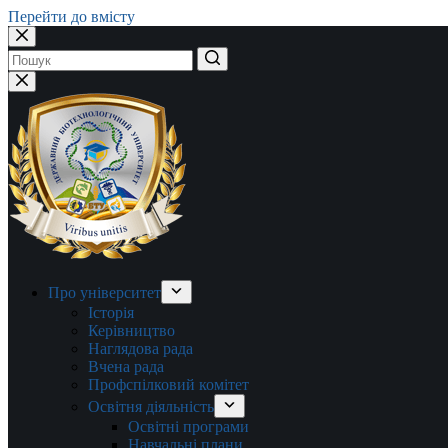
Перейти до вмісту
Немає
результатів
Про університет
Історія
Керівництво
Наглядова рада
Вчена рада
Профспілковий комітет
Освітня діяльність
Освітні програми
Навчальні плани