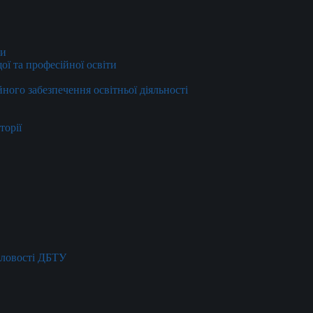
ти
ї та професійної освіти
йного забезпечення освітньої діяльності
торії
словості ДБТУ