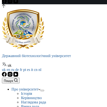
Державний біотехнологічний університет
uk
uk
en
ru
de
fr
pt
es
it
cn
nl
Пошук
Про університет
Історія
Керівництво
Наглядова рада
Вчена рада