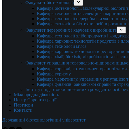
Факультет біотехнологій
Кафедра біотехнології, молекулярної біології 
Кафедра технологій та селекції в тваринництв
Кафедра технології переробки та якості проду
Кафедра екології та біотехнологій в рослинни
Факультет переробних і харчових виробництв
Кафедра технології хлібопродуктів і кондитер
Кафедра харчових технологій продуктів з плод
Кафедра технології м’яса
Кафедра харчових технологій в ресторанній ін
Кафедра хімії, біохімії, мікробіології та гігієн
Факультет управління торговельно-підприємницько
Кафедра торгівлі, готельно-ресторанної та ми
Кафедра туризму
Кафедра маркетингу, управління репутацією т
Кафедра фінансів, банківської справи та стра
Інститут підготовки іноземних громадян та осіб без
Міжнародна діяльність
Центр Євроінтеграції
Партнери
Контакти
Державний біотехнологічний університет