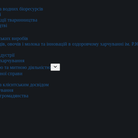
та водних біоресурсів
і
кції тваринництва
цтві
ських виробів
ів, овочів і молока та інновацій в оздоровчому харчуванні ім. Р
дустрії
и харчування
ю та митною діяльністю
тної справи
а клієнтським досвідом
хування
 громадянства