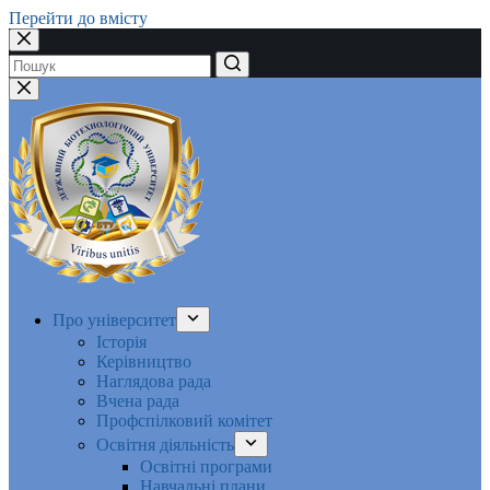
Перейти до вмісту
Немає
результатів
Про університет
Історія
Керівництво
Наглядова рада
Вчена рада
Профспілковий комітет
Освітня діяльність
Освітні програми
Навчальні плани