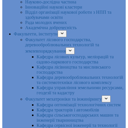
Науково-дослідна частина
Інноваційні наукові кластери
Відділ організації наукової роботи з НПП та
здобувачами освіти
Рада молодих вчених
Академічна доброчесність
Факультети, інститути
Факультет лісового господарства,
деревооброблювальних технологій та
землевпорядкування
Кафедра лісових культур, меліорацій та
садово-паркового господарства
Кафедра лісівництва та мисливського
господарства
Кафедра деревооброблювальних технологій
та системотехніки лісового комплексу
Кафедра управління земельними ресурсами,
геодезії та кадастру
Факультет мехатроніки та інжинірингу
Кафедра оптимізації технологічних систем
Кафедра тракторів і автомобілів
Кафедра сільськогосподарських машин та
інженерії тваринництва
Кафедра cервісної інженерії та технології