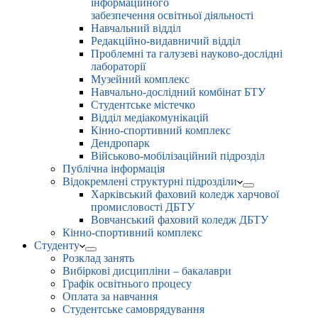
інформаційного
забезпечення освітньої діяльності
Навчальний відділ
Редакційно-видавничий відділ
Проблемні та галузеві науково-дослідні
лабораторії
Музейний комплекс
Навчально-дослідний комбінат БТУ
Студентське містечко
Відділ медіакомунікацій
Кінно-спортивний комплекс
Дендропарк
Військово-мобілізаційний підрозділ
Публічна інформація
Відокремлені структурні підрозділи
Харківський фаховий коледж харчової
промисловості ДБТУ
Вовчанський фаховий коледж ДБТУ
Кінно-спортивний комплекс
Студенту
Розклад занять
Вибіркові дисципліни – бакалаври
Графік освітнього процесу
Оплата за навчання
Студентське самоврядування