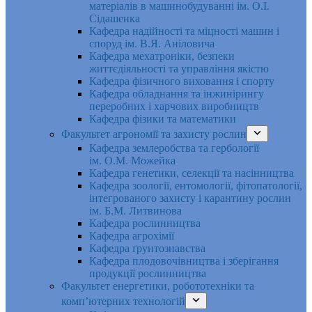
матеріалів в машинобудуванні ім. О.І.
Сідашенка
Кафедра надійності та міцності машин і
споруд ім. В.Я. Аніловича
Кафедра мехатроніки, безпеки
життєдіяльності та управління якістю
Кафедра фізичного виховання і спорту
Кафедра обладнання та інжинірингу
переробних і харчових виробництв
Кафедра фізики та математики
Факультет агрономії та захисту рослин
Кафедра землеробства та гербології
ім. О.М. Можейка
Кафедра генетики, селекції та насінництва
Кафедра зоології, ентомології, фітопатології,
інтегрованого захисту і карантину рослин
ім. Б.М. Литвинова
Кафедра рослинництва
Кафедра агрохімії
Кафедра ґрунтознавства
Кафедра плодовочівництва і зберігання
продукції рослинництва
Факультет енергетики, робототехніки та
комп’ютерних технологій