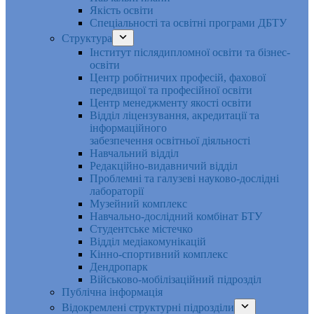
Якість освіти
Спеціальності та освітні програми ДБТУ
Структура
Інститут післядипломної освіти та бізнес-
освіти
Центр робітничих професій, фахової
передвищої та професійної освіти
Центр менеджменту якості освіти
Відділ ліцензування, акредитації та
інформаційного
забезпечення освітньої діяльності
Навчальний відділ
Редакційно-видавничий відділ
Проблемні та галузеві науково-дослідні
лабораторії
Музейний комплекс
Навчально-дослідний комбінат БТУ
Студентське містечко
Відділ медіакомунікацій
Кінно-спортивний комплекс
Дендропарк
Військово-мобілізаційний підрозділ
Публічна інформація
Відокремлені структурні підрозділи