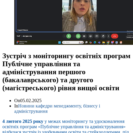
Зустріч з моніторингу освітніх програм
Публічне управління та
адміністрування першого
(бакалаврського) та другого
(магістреського) рівня вищої освіти
On
05.02.2025
In
Новини кафедри менеджменту, бізнесу і
адміністрування
4 лютого 2025 року
у межах моніторингу та удосконалення
освітніх програм «Публічне управління та адміністрування»
відбулася зустріч із здобувачами освіти та стейкхолдерами, під