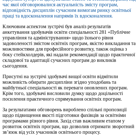
час якої обговорювалися актуальність змісту програм,
відповідність дисциплін сучасним вимогам ринку освітньої
праці та вдосконалення напрямів їх вдосконалення.
Ключовим аспектом зустрічі був аналіз результатів
анкетування здобувачів освіти спеціальності 281 «Публічне
управління та адміністрування» щодо їхнього рівня
задоволеності змістом освітніх програм, якістю викладання та
можливостями для професійного розвитку, також оцінка з
боку стейкхолдерів, які надали рекомендації щодо практичної
складової та адаптації сучасних програм до викликів
сьогодення.
Присутні на зустрічі здобувачі вищої освіти відмітили
можливість обирати дисципліни згідно уподобань та
майбутньої спеціальності як переваги оновлених програм.
Крім того, здобувачі висловили думку щодо доцільності
посилення практичного спрямування освітніх програм
.
За результатами обговорень вироблено спільні пропозиції
щодо підвищення якості підготовки фахівців за освітніми
програмами різного рівня
.
Захід став важливим етапом у
розвиток освітніх програм, що дозволив отримати зворотний
зв’язок від усіх учасників освітнього процесу.