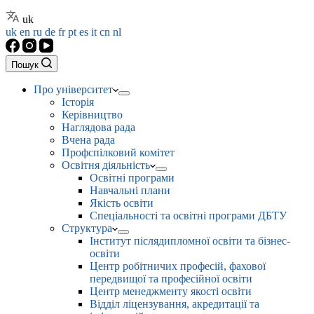
uk
uk
en
ru
de
fr
pt
es
it
cn
nl
Пошук
Про університет
Історія
Керівництво
Наглядова рада
Вчена рада
Профспілковий комітет
Освітня діяльність
Освітні програми
Навчальні плани
Якість освіти
Спеціальності та освітні програми ДБТУ
Структура
Інститут післядипломної освіти та бізнес-
освіти
Центр робітничих професій, фахової
передвищої та професійної освіти
Центр менеджменту якості освіти
Відділ ліцензування, акредитації та