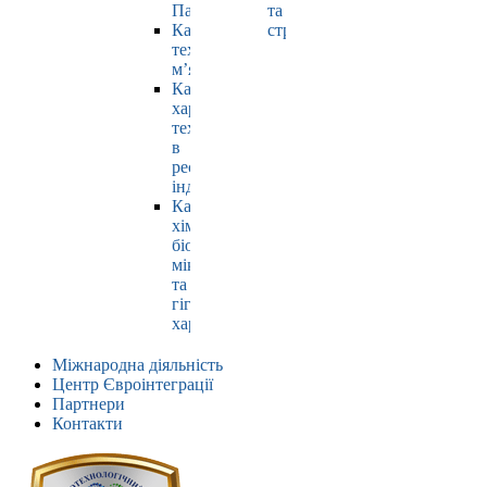
Павлюк
та
Кафедра
страхування
технології
м’яса
Кафедра
харчових
технологій
в
ресторанній
індустрії
Кафедра
хімії,
біохімії,
мікробіології
та
гігієни
харчування
Міжнародна діяльність
Центр Євроінтеграції
Партнери
Контакти