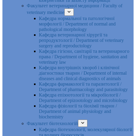
кібернетики та захисту інформації
Факультет ветеринарної медицини / Faculty of
veterinary medicine
Кафедра нормальної та патологічної
морфології / Department of normal and
pathological morphology
Кафедра ветеринарної хірургії та
репродуктології / Department of veterinary
surgery and reproductology
Кафедра гігієни, санітарії та ветеринарного
права / Department of hygiene, sanitation and
veterinary law
Кафедра внутрішніх хвороб і клінічної
діагностики тварин / Department of internal
diseases and clinical diagnostics of animals
Кафедра фармакології та паразитології /
Department of pharmacology and parasitology
Кафедра епізоотології та мікробіології /
Department of epizootology and microbiology
Кафедра фізіології та біохімії тварин /
Department of animal physiology and
biochemistry
Факультет біотехнологій
Кафедра біотехнології, молекулярної біології
та водних біоресурсів