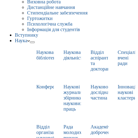
Виховна робота
Дистанційне навчання
Стипендіальне забезпечення
Гуртожитки
Психологічна служба
Інформація для студентів
Вступнику
Наука
Наукова
Наукова
Відділ
Спеціаліз
бібліотека
діяльність
аспірантури
вчені
та
ради
докторантури
Конференції
Наукові
Науково-
Інноваці
журнали,
дослідна
наукові
збірники
частина
кластери
наукових
праць
Відділ
Рада
Академічна
організації
молодих
доброчесність
наукової
вчених