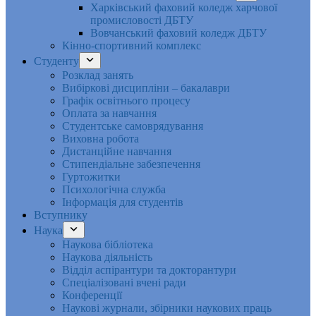
Харківський фаховий коледж харчової
промисловості ДБТУ
Вовчанський фаховий коледж ДБТУ
Кінно-спортивний комплекс
Студенту
Розклад занять
Вибіркові дисципліни – бакалаври
Графік освітнього процесу
Оплата за навчання
Студентське самоврядування
Виховна робота
Дистанційне навчання
Стипендіальне забезпечення
Гуртожитки
Психологічна служба
Інформація для студентів
Вступнику
Наука
Наукова бібліотека
Наукова діяльність
Відділ аспірантури та докторантури
Спеціалізовані вчені ради
Конференції
Наукові журнали, збірники наукових праць