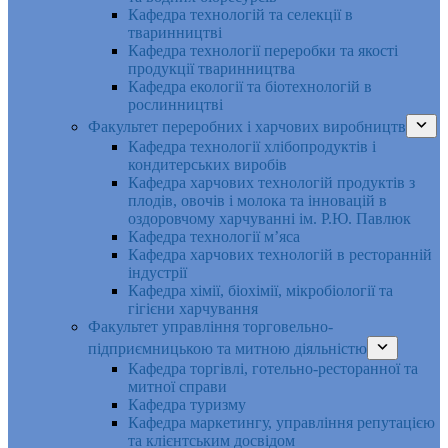
Кафедра технологій та селекції в
тваринництві
Кафедра технології переробки та якості
продукції тваринництва
Кафедра екології та біотехнологій в
рослинництві
Факультет переробних і харчових виробництв
Кафедра технології хлібопродуктів і
кондитерських виробів
Кафедра харчових технологій продуктів з
плодів, овочів і молока та інновацій в
оздоровчому харчуванні ім. Р.Ю. Павлюк
Кафедра технології м’яса
Кафедра харчових технологій в ресторанній
індустрії
Кафедра хімії, біохімії, мікробіології та
гігієни харчування
Факультет управління торговельно-
підприємницькою та митною діяльністю
Кафедра торгівлі, готельно-ресторанної та
митної справи
Кафедра туризму
Кафедра маркетингу, управління репутацією
та клієнтським досвідом