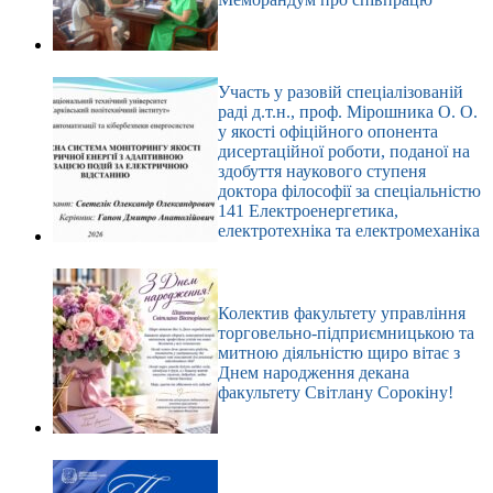
Участь у разовій спеціалізованій
раді д.т.н., проф. Мірошника О. О.
у якості офіційного опонента
дисертаційної роботи, поданої на
здобуття наукового ступеня
доктора філософії за спеціальністю
141 Електроенергетика,
електротехніка та електромеханіка
Колектив факультету управління
торговельно-підприємницькою та
митною діяльністю щиро вітає з
Днем народження декана
факультету Світлану Сорокіну!