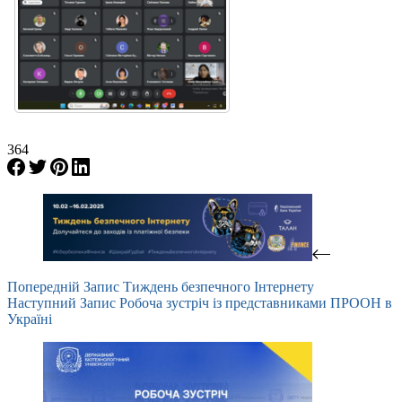
364
Попередній
Запис
Тиждень безпечного Інтернету
Наступний
Запис
Робоча зустріч із представниками ПРООН в
Україні