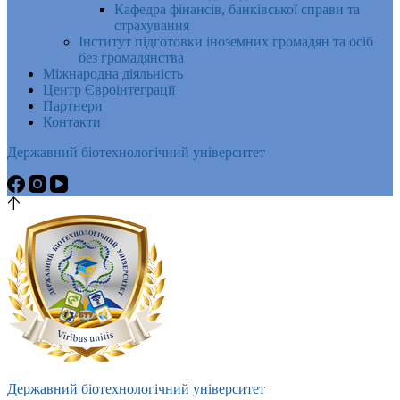
Кафедра фінансів, банківської справи та
страхування
Інститут підготовки іноземних громадян та осіб
без громадянства
Міжнародна діяльність
Центр Євроінтеграції
Партнери
Контакти
Державний біотехнологічний університет
Державний біотехнологічний університет