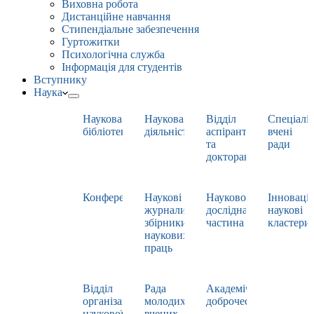
Виховна робота
Дистанційне навчання
Стипендіальне забезпечення
Гуртожитки
Психологічна служба
Інформація для студентів
Вступнику
Наука
Наукова
Наукова
Відділ
Спеціаліз
бібліотека
діяльність
аспірантури
вчені
та
ради
докторантури
Конференції
Наукові
Науково-
Інноваці
журнали,
дослідна
наукові
збірники
частина
кластери
наукових
праць
Відділ
Рада
Академічна
організації
молодих
доброчесність
наукової
вчених