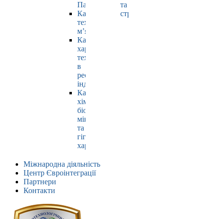
Павлюк
та
Кафедра
страхування
технології
м’яса
Кафедра
харчових
технологій
в
ресторанній
індустрії
Кафедра
хімії,
біохімії,
мікробіології
та
гігієни
харчування
Міжнародна діяльність
Центр Євроінтеграції
Партнери
Контакти