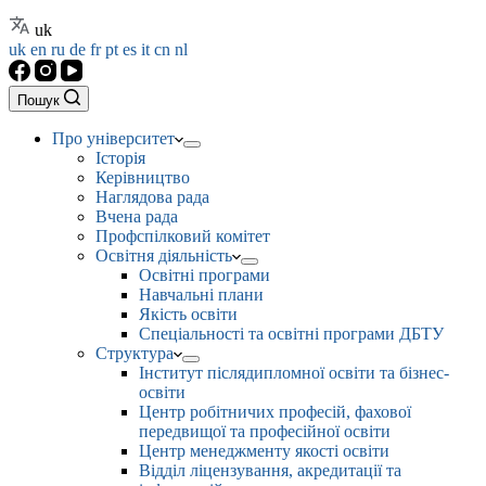
uk
uk
en
ru
de
fr
pt
es
it
cn
nl
Пошук
Про університет
Історія
Керівництво
Наглядова рада
Вчена рада
Профспілковий комітет
Освітня діяльність
Освітні програми
Навчальні плани
Якість освіти
Спеціальності та освітні програми ДБТУ
Структура
Інститут післядипломної освіти та бізнес-
освіти
Центр робітничих професій, фахової
передвищої та професійної освіти
Центр менеджменту якості освіти
Відділ ліцензування, акредитації та