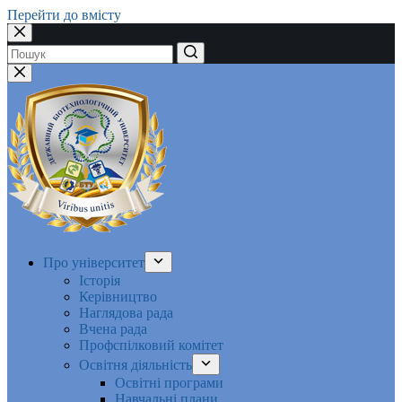
Перейти до вмісту
Немає
результатів
Про університет
Історія
Керівництво
Наглядова рада
Вчена рада
Профспілковий комітет
Освітня діяльність
Освітні програми
Навчальні плани