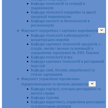
Кафедра технологій та селекції в
тваринництві
Кафедра технології переробки та якості
продукції тваринництва
Кафедра екології та біотехнологій в
рослинництві
Факультет переробних і харчових виробництв
Кафедра технології хлібопродуктів і
кондитерських виробів
Кафедра харчових технологій продуктів з
плодів, овочів і молока та інновацій в
оздоровчому харчуванні ім. Р.Ю. Павлюк
Кафедра технології м’яса
Кафедра харчових технологій в ресторанній
індустрії
Кафедра хімії, біохімії, мікробіології та
гігієни харчування
Факультет управління торговельно-
підприємницькою та митною діяльністю
Кафедра торгівлі, готельно-ресторанної та
митної справи
Кафедра туризму
Кафедра маркетингу, управління репутацією
та клієнтським досвідом