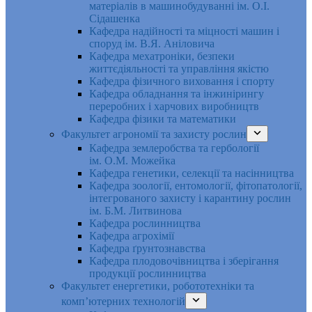
матеріалів в машинобудуванні ім. О.І.
Сідашенка
Кафедра надійності та міцності машин і
споруд ім. В.Я. Аніловича
Кафедра мехатроніки, безпеки
життєдіяльності та управління якістю
Кафедра фізичного виховання і спорту
Кафедра обладнання та інжинірингу
переробних і харчових виробництв
Кафедра фізики та математики
Факультет агрономії та захисту рослин
Кафедра землеробства та гербології
ім. О.М. Можейка
Кафедра генетики, селекції та насінництва
Кафедра зоології, ентомології, фітопатології,
інтегрованого захисту і карантину рослин
ім. Б.М. Литвинова
Кафедра рослинництва
Кафедра агрохімії
Кафедра ґрунтознавства
Кафедра плодовочівництва і зберігання
продукції рослинництва
Факультет енергетики, робототехніки та
комп’ютерних технологій