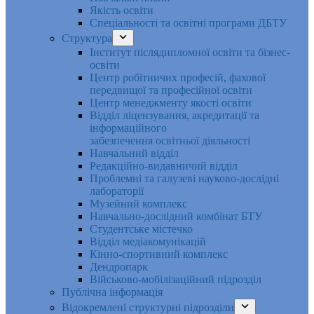
Якість освіти
Спеціальності та освітні програми ДБТУ
Структура
Інститут післядипломної освіти та бізнес-
освіти
Центр робітничих професій, фахової
передвищої та професійної освіти
Центр менеджменту якості освіти
Відділ ліцензування, акредитації та
інформаційного
забезпечення освітньої діяльності
Навчальний відділ
Редакційно-видавничий відділ
Проблемні та галузеві науково-дослідні
лабораторії
Музейний комплекс
Навчально-дослідний комбінат БТУ
Студентське містечко
Відділ медіакомунікацій
Кінно-спортивний комплекс
Дендропарк
Військово-мобілізаційний підрозділ
Публічна інформація
Відокремлені структурні підрозділи