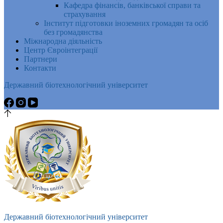
Кафедра фінансів, банківської справи та
страхування
Інститут підготовки іноземних громадян та осіб
без громадянства
Міжнародна діяльність
Центр Євроінтеграції
Партнери
Контакти
Державний біотехнологічний університет
Державний біотехнологічний університет