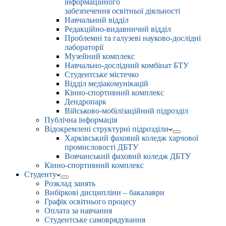
інформаційного
забезпечення освітньої діяльності
Навчальний відділ
Редакційно-видавничий відділ
Проблемні та галузеві науково-дослідні
лабораторії
Музейний комплекс
Навчально-дослідний комбінат БТУ
Студентське містечко
Відділ медіакомунікацій
Кінно-спортивний комплекс
Дендропарк
Військово-мобілізаційний підрозділ
Публічна інформація
Відокремлені структурні підрозділи
Харківський фаховий коледж харчової
промисловості ДБТУ
Вовчанський фаховий коледж ДБТУ
Кінно-спортивний комплекс
Студенту
Розклад занять
Вибіркові дисципліни – бакалаври
Графік освітнього процесу
Оплата за навчання
Студентське самоврядування