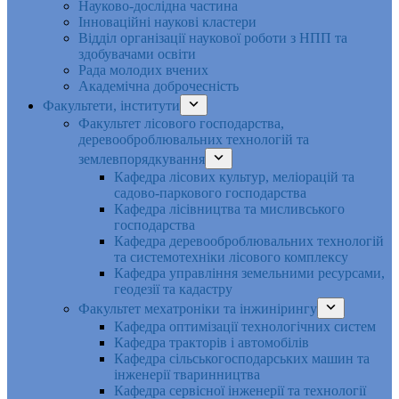
Науково-дослідна частина
Інноваційні наукові кластери
Відділ організації наукової роботи з НПП та
здобувачами освіти
Рада молодих вчених
Академічна доброчесність
Факультети, інститути
Факультет лісового господарства,
деревооброблювальних технологій та
землевпорядкування
Кафедра лісових культур, меліорацій та
садово-паркового господарства
Кафедра лісівництва та мисливського
господарства
Кафедра деревооброблювальних технологій
та системотехніки лісового комплексу
Кафедра управління земельними ресурсами,
геодезії та кадастру
Факультет мехатроніки та інжинірингу
Кафедра оптимізації технологічних систем
Кафедра тракторів і автомобілів
Кафедра сільськогосподарських машин та
інженерії тваринництва
Кафедра cервісної інженерії та технології