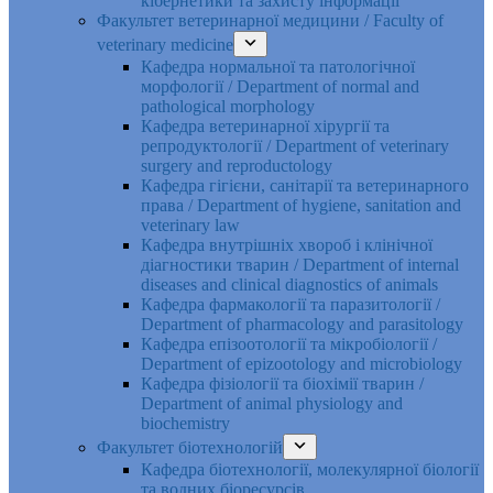
кібернетики та захисту інформації
Факультет ветеринарної медицини / Faculty of
veterinary medicine
Кафедра нормальної та патологічної
морфології / Department of normal and
pathological morphology
Кафедра ветеринарної хірургії та
репродуктології / Department of veterinary
surgery and reproductology
Кафедра гігієни, санітарії та ветеринарного
права / Department of hygiene, sanitation and
veterinary law
Кафедра внутрішніх хвороб і клінічної
діагностики тварин / Department of internal
diseases and clinical diagnostics of animals
Кафедра фармакології та паразитології /
Department of pharmacology and parasitology
Кафедра епізоотології та мікробіології /
Department of epizootology and microbiology
Кафедра фізіології та біохімії тварин /
Department of animal physiology and
biochemistry
Факультет біотехнологій
Кафедра біотехнології, молекулярної біології
та водних біоресурсів