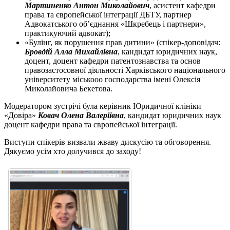
Мартиненко Антон Миколайович
, асистент кафедри
права та європейської інтеграції ДБТУ, партнер
Адвокатського обʼєднання «Шкребець і партнери»,
практикуючий адвокат);
«Булінг, як порушення прав дитини» (спікер-доповідач:
Бровдій Алла Михайлівна
, кандидат юридичних наук,
доцент, доцент кафедри патентознавства та основ
правозастосовної діяльності Харківського національного
університету міськооо господарства імені Олексія
Миколайовича Бекетова.
Модератором зустрічі була керівник Юридичної клініки
«Довіра»
Ковач Олена Валеріївна
, кандидат юридичних наук
доцент кафедри права та європейської інтеграції.
Виступи спікерів визвали жваву дискусію та обговорення.
Дякуємо усім хто долучився до заходу!