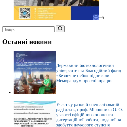
Немає
результатів
Останні новини
Державний біотехнологічний
університет та Благодійний фонд
«Безпечне небо» підписали
Меморандум про співпрацю
Участь у разовій спеціалізованій
раді д.т.н., проф. Мірошника О. О.
у якості офіційного опонента
дисертаційної роботи, поданої на
здобуття наукового ступеня