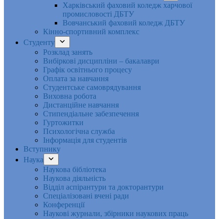
Харківський фаховий коледж харчової
промисловості ДБТУ
Вовчанський фаховий коледж ДБТУ
Кінно-спортивний комплекс
Студенту
Розклад занять
Вибіркові дисципліни – бакалаври
Графік освітнього процесу
Оплата за навчання
Студентське самоврядування
Виховна робота
Дистанційне навчання
Стипендіальне забезпечення
Гуртожитки
Психологічна служба
Інформація для студентів
Вступнику
Наука
Наукова бібліотека
Наукова діяльність
Відділ аспірантури та докторантури
Спеціалізовані вчені ради
Конференції
Наукові журнали, збірники наукових праць