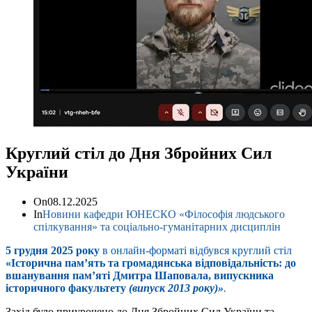
Круглий стіл до Дня Збройних Сил
України
On
08.12.2025
In
Новини кафедри ЮНЕСКО «Філософія людського
спілкування» та соціально-гуманітарних дисциплін
5 грудня 2025 року
в онлайн-форматі відбувся круглий стіл
«Історична пам’ять та громадянська відповідальність: до
вшанування пам’яті Дмитра Шаповала, випускника
історичного факультету
(випуск 2013 року)»
.
Захід було приурочено до Дня Збройних Сил України та