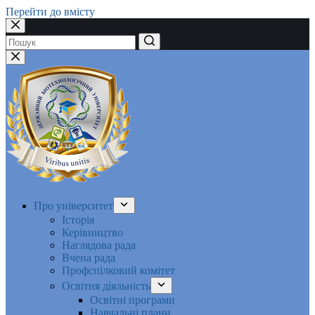
Перейти до вмісту
Немає
результатів
Про університет
Історія
Керівництво
Наглядова рада
Вчена рада
Профспілковий комітет
Освітня діяльність
Освітні програми
Навчальні плани