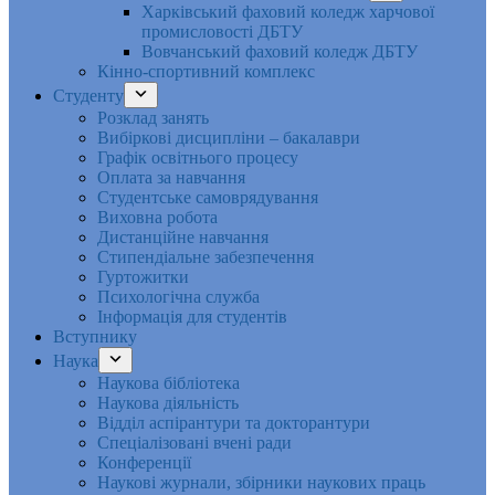
Харківський фаховий коледж харчової
промисловості ДБТУ
Вовчанський фаховий коледж ДБТУ
Кінно-спортивний комплекс
Студенту
Розклад занять
Вибіркові дисципліни – бакалаври
Графік освітнього процесу
Оплата за навчання
Студентське самоврядування
Виховна робота
Дистанційне навчання
Стипендіальне забезпечення
Гуртожитки
Психологічна служба
Інформація для студентів
Вступнику
Наука
Наукова бібліотека
Наукова діяльність
Відділ аспірантури та докторантури
Спеціалізовані вчені ради
Конференції
Наукові журнали, збірники наукових праць