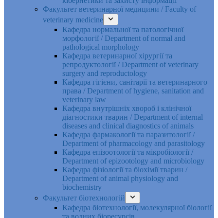
кібернетики та захисту інформації
Факультет ветеринарної медицини / Faculty of
veterinary medicine
Кафедра нормальної та патологічної
морфології / Department of normal and
pathological morphology
Кафедра ветеринарної хірургії та
репродуктології / Department of veterinary
surgery and reproductology
Кафедра гігієни, санітарії та ветеринарного
права / Department of hygiene, sanitation and
veterinary law
Кафедра внутрішніх хвороб і клінічної
діагностики тварин / Department of internal
diseases and clinical diagnostics of animals
Кафедра фармакології та паразитології /
Department of pharmacology and parasitology
Кафедра епізоотології та мікробіології /
Department of epizootology and microbiology
Кафедра фізіології та біохімії тварин /
Department of animal physiology and
biochemistry
Факультет біотехнологій
Кафедра біотехнології, молекулярної біології
та водних біоресурсів