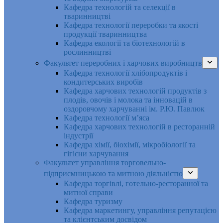
Кафедра технологій та селекції в
тваринництві
Кафедра технології переробки та якості
продукції тваринництва
Кафедра екології та біотехнологій в
рослинництві
Факультет переробних і харчових виробництв
Кафедра технології хлібопродуктів і
кондитерських виробів
Кафедра харчових технологій продуктів з
плодів, овочів і молока та інновацій в
оздоровчому харчуванні ім. Р.Ю. Павлюк
Кафедра технології м’яса
Кафедра харчових технологій в ресторанній
індустрії
Кафедра хімії, біохімії, мікробіології та
гігієни харчування
Факультет управління торговельно-
підприємницькою та митною діяльністю
Кафедра торгівлі, готельно-ресторанної та
митної справи
Кафедра туризму
Кафедра маркетингу, управління репутацією
та клієнтським досвідом