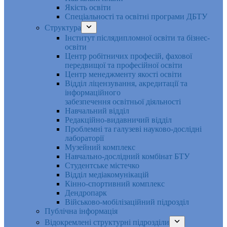
Якість освіти
Спеціальності та освітні програми ДБТУ
Структура
Інститут післядипломної освіти та бізнес-
освіти
Центр робітничих професій, фахової
передвищої та професійної освіти
Центр менеджменту якості освіти
Відділ ліцензування, акредитації та
інформаційного
забезпечення освітньої діяльності
Навчальний відділ
Редакційно-видавничий відділ
Проблемні та галузеві науково-дослідні
лабораторії
Музейний комплекс
Навчально-дослідний комбінат БТУ
Студентське містечко
Відділ медіакомунікацій
Кінно-спортивний комплекс
Дендропарк
Військово-мобілізаційний підрозділ
Публічна інформація
Відокремлені структурні підрозділи