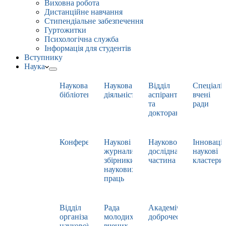
Виховна робота
Дистанційне навчання
Стипендіальне забезпечення
Гуртожитки
Психологічна служба
Інформація для студентів
Вступнику
Наука
Наукова
Наукова
Відділ
Спеціаліз
бібліотека
діяльність
аспірантури
вчені
та
ради
докторантури
Конференції
Наукові
Науково-
Інноваці
журнали,
дослідна
наукові
збірники
частина
кластери
наукових
праць
Відділ
Рада
Академічна
організації
молодих
доброчесність
наукової
вчених