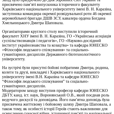
присвячено пам’яті випускника історичного факультету
Харківського національного університету імені В. Н. Каразіна,
заступника командира окремої розвідувальної роти 46 окремої
аеромобільної бригади ДШВ ЗСУ, кавалера ордена Богдана
Хмельницького Дмитра Шаповала.
Організаторами круглого столу виступили історичний
факультет ХНУ імені В. Н. Каразіна, ГО «Українська асоціація
суспільствознавців і педагогів», ГО «Науково-дослідний
інститут українознавства та козацтва» та кафедра ЮНЕСКО
«Філософія людського спілкування» та соціально-
гуманітарних дисциплін Державного біотехнологічного
університету.
На зустрічі були присутні бойові побратими Дмитра, родина,
колеги та друзі, викладачі і Харківського національного
університету імені В.Н. Каразіна та кафедри ЮНЕСКО
“Філософія людського спілкування” та соціально-
гуманітарних дисциплін.
Модератором заходу виступив професор кафедри ЮНЕСКО
ДБТУ, канд. іст. наук, Воронянський О.В., який поєднав роль
ведучого дискусії та доповідача. Його пам’ятна доповідь була
присвячена життєвому і бойовому шляху Дмитра Шаповала, а
також тому, як особисті історії Героїв стають важливими для
осмислення сучасної війни, історичної пам’яті та національної