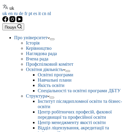
uk
uk
en
ru
de
fr
pt
es
it
cn
nl
Пошук
Про університет
Історія
Керівництво
Наглядова рада
Вчена рада
Профспілковий комітет
Освітня діяльність
Освітні програми
Навчальні плани
Якість освіти
Спеціальності та освітні програми ДБТУ
Структура
Інститут післядипломної освіти та бізнес-
освіти
Центр робітничих професій, фахової
передвищої та професійної освіти
Центр менеджменту якості освіти
Відділ ліцензування, акредитації та