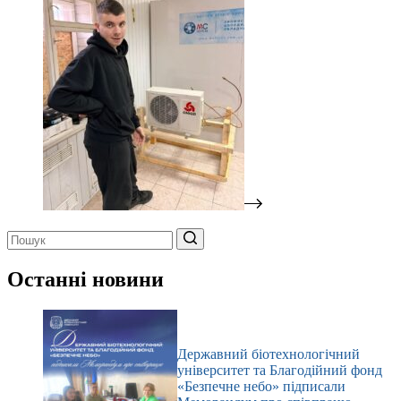
Немає
результатів
Останні новини
Державний біотехнологічний
університет та Благодійний фонд
«Безпечне небо» підписали