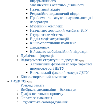
інформаційного
забезпечення освітньої діяльності
Навчальний відділ
Редакційно-видавничий відділ
Проблемні та галузеві науково-дослідні
лабораторії
Музейний комплекс
Навчально-дослідний комбінат БТУ
Студентське містечко
Відділ медіакомунікацій
Кінно-спортивний комплекс
Дендропарк
Військово-мобілізаційний підрозділ
Публічна інформація
Відокремлені структурні підрозділи
Харківський фаховий коледж харчової
промисловості ДБТУ
Вовчанський фаховий коледж ДБТУ
Кінно-спортивний комплекс
Студенту
Розклад занять
Вибіркові дисципліни – бакалаври
Графік освітнього процесу
Оплата за навчання
Студентське самоврядування