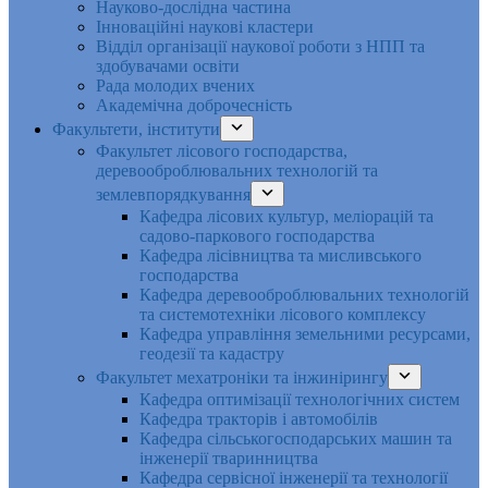
Науково-дослідна частина
Інноваційні наукові кластери
Відділ організації наукової роботи з НПП та
здобувачами освіти
Рада молодих вчених
Академічна доброчесність
Факультети, інститути
Факультет лісового господарства,
деревооброблювальних технологій та
землевпорядкування
Кафедра лісових культур, меліорацій та
садово-паркового господарства
Кафедра лісівництва та мисливського
господарства
Кафедра деревооброблювальних технологій
та системотехніки лісового комплексу
Кафедра управління земельними ресурсами,
геодезії та кадастру
Факультет мехатроніки та інжинірингу
Кафедра оптимізації технологічних систем
Кафедра тракторів і автомобілів
Кафедра сільськогосподарських машин та
інженерії тваринництва
Кафедра cервісної інженерії та технології