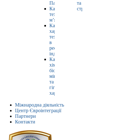
Павлюк
та
Кафедра
страхування
технології
м’яса
Кафедра
харчових
технологій
в
ресторанній
індустрії
Кафедра
хімії,
біохімії,
мікробіології
та
гігієни
харчування
Міжнародна діяльність
Центр Євроінтеграції
Партнери
Контакти