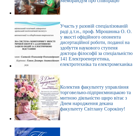
Меморандум про співпрацю
Участь у разовій спеціалізованій
раді д.т.н., проф. Мірошника О. О.
у якості офіційного опонента
дисертаційної роботи, поданої на
здобуття наукового ступеня
доктора філософії за спеціальністю
141 Електроенергетика,
електротехніка та електромеханіка
Колектив факультету управління
торговельно-підприємницькою та
митною діяльністю щиро вітає з
Днем народження декана
факультету Світлану Сорокіну!