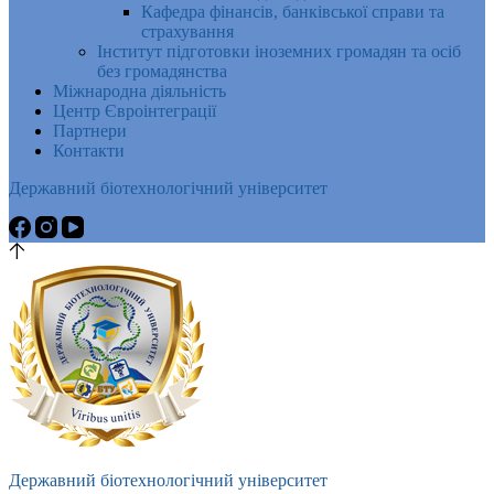
Кафедра фінансів, банківської справи та
страхування
Інститут підготовки іноземних громадян та осіб
без громадянства
Міжнародна діяльність
Центр Євроінтеграції
Партнери
Контакти
Державний біотехнологічний університет
Державний біотехнологічний університет