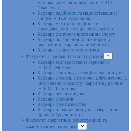
матеріалів в машинобудуванні ім. О.І.
Сідашенка
Кафедра надійності та міцності машин і
споруд ім. В.Я. Аніловича
Кафедра мехатроніки, безпеки
життєдіяльності та управління якістю
Кафедра фізичного виховання і спорту
Кафедра обладнання та інжинірингу
переробних і харчових виробництв
Кафедра фізики та математики
Факультет агрономії та захисту рослин
Кафедра землеробства та гербології
ім. О.М. Можейка
Кафедра генетики, селекції та насінництва
Кафедра зоології, ентомології, фітопатології,
інтегрованого захисту і карантину рослин
ім. Б.М. Литвинова
Кафедра рослинництва
Кафедра агрохімії
Кафедра ґрунтознавства
Кафедра плодовочівництва і зберігання
продукції рослинництва
Факультет енергетики, робототехніки та
комп’ютерних технологій