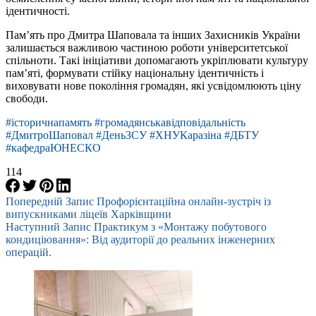
ідентичності.
Пам’ять про Дмитра Шаповала та інших Захисників України
залишається важливою частиною роботи університетської
спільноти. Такі ініціативи допомагають укріплювати культуру
пам’яті, формувати стійку національну ідентичність і
виховувати нове покоління громадян, які усвідомлюють ціну
свободи.
#історичнапамять #громадянськавідповідальність
#ДмитроШаповал #ДеньЗСУ #ХНУКаразіна #ДБТУ
#кафедраЮНЕСКО
114
Попередній
Запис
Профорієнтаційна онлайн-зустріч із
випускниками ліцеїв Харківщини
Наступний
Запис
Практикум з «Монтажу побутового
кондиціювання»: Від аудиторії до реальних інженерних
операцій.