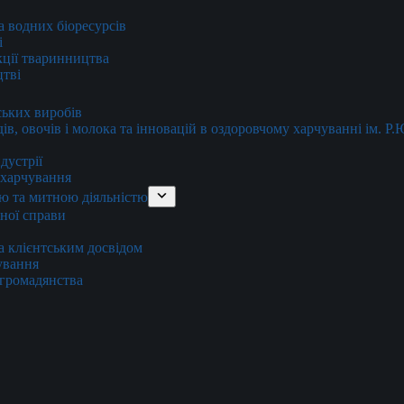
та водних біоресурсів
і
кції тваринництва
цтві
ських виробів
ів, овочів і молока та інновацій в оздоровчому харчуванні ім. Р
дустрії
и харчування
ю та митною діяльністю
тної справи
а клієнтським досвідом
хування
 громадянства