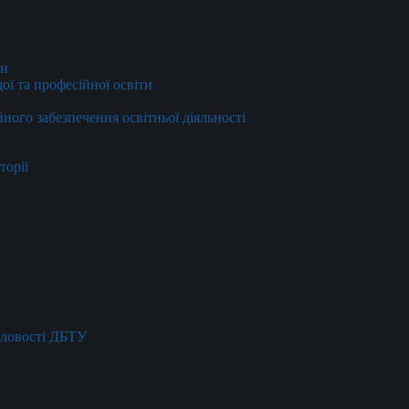
ти
ї та професійної освіти
йного забезпечення освітньої діяльності
торії
словості ДБТУ