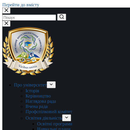
Перейти до вмісту
Немає
результатів
Про університет
Історія
Керівництво
Наглядова рада
Вчена рада
Профспілковий комітет
Освітня діяльність
Освітні програми
Навчальні плани