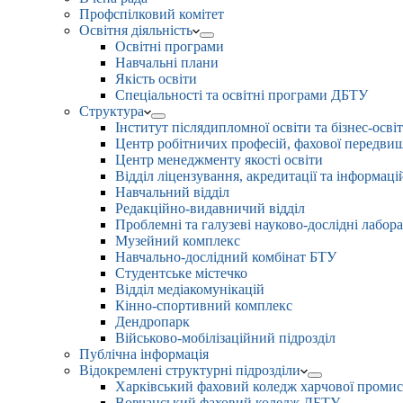
Профспілковий комітет
Освітня діяльність
Освітні програми
Навчальні плани
Якість освіти
Спеціальності та освітні програми ДБТУ
Структура
Інститут післядипломної освіти та бізнес-осві
Центр робітничих професій, фахової передвищо
Центр менеджменту якості освіти
Відділ ліцензування, акредитації та інформаці
Навчальний відділ
Редакційно-видавничий відділ
Проблемні та галузеві науково-дослідні лабора
Музейний комплекс
Навчально-дослідний комбінат БТУ
Студентське містечко
Відділ медіакомунікацій
Кінно-спортивний комплекс
Дендропарк
Військово-мобілізаційний підрозділ
Публічна інформація
Відокремлені структурні підрозділи
Харківський фаховий коледж харчової проми
Вовчанський фаховий коледж ДБТУ