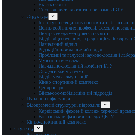
Якість освіти
Спеціальності та освітні програми ДБТУ
Структура
Інститут післядипломної освіти та бізнес-осві
Центр робітничих професій, фахової передвищо
Центр менеджменту якості освіти
Відділ ліцензування, акредитації та інформаці
Навчальний відділ
Редакційно-видавничий відділ
Проблемні та галузеві науково-дослідні лабора
Музейний комплекс
Навчально-дослідний комбінат БТУ
Студентське містечко
Відділ медіакомунікацій
Кінно-спортивний комплекс
Дендропарк
Військово-мобілізаційний підрозділ
Публічна інформація
Відокремлені структурні підрозділи
Харківський фаховий коледж харчової проми
Вовчанський фаховий коледж ДБТУ
Кінно-спортивний комплекс
Студенту
Розклад занять