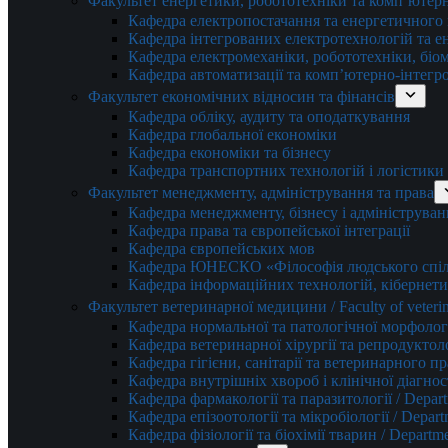
Факультет енергетики, робототехніки та комп’ютер
Кафедра електропостачання та енергетичног
Кафедра інтегрованих електротехнологій та 
Кафедра електромеханіки, робототехніки, біом
Кафедра автоматизації та комп’ютерно-інтегр
Факультет економічних відносин та фінансів
Кафедра обліку, аудиту та оподаткування
Кафедра глобальної економіки
Кафедра економіки та бізнесу
Кафедра транспортних технологій і логістики
Факультет менеджменту, адміністрування та права
Кафедра менеджменту, бізнесу і адмініструван
Кафедра права та європейської інтеграції
Кафедра європейських мов
Кафедра ЮНЕСКО «Філософія людського спілк
Кафедра інформаційних технологій, кібернети
Факультет ветеринарної медицини / Faculty of veterin
Кафедра нормальної та патологічної морфології
Кафедра ветеринарної хірургії та репродуктологі
Кафедра гігієни, санітарії та ветеринарного прав
Кафедра внутрішніх хвороб і клінічної діагностик
Кафедра фармакології та паразитології / Depart
Кафедра епізоотології та мікробіології / Depart
Кафедра фізіології та біохімії тварин / Departme