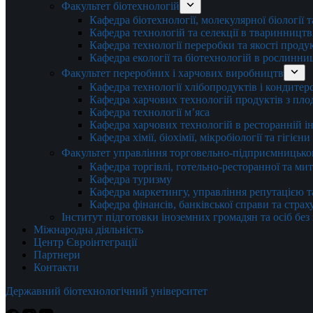
Факультет біотехнологій
Кафедра біотехнології, молекулярної біології 
Кафедра технологій та селекції в тваринництв
Кафедра технології переробки та якості проду
Кафедра екології та біотехнологій в рослинни
Факультет переробних і харчових виробництв
Кафедра технології хлібопродуктів і кондитер
Кафедра харчових технологій продуктів з плод
Кафедра технології м’яса
Кафедра харчових технологій в ресторанній ін
Кафедра хімії, біохімії, мікробіології та гігієн
Факультет управління торговельно-підприємницько
Кафедра торгівлі, готельно-ресторанної та ми
Кафедра туризму
Кафедра маркетингу, управління репутацією т
Кафедра фінансів, банківської справи та стра
Інститут підготовки іноземних громадян та осіб без
Міжнародна діяльність
Центр Євроінтеграції
Партнери
Контакти
Державний біотехнологічний університет