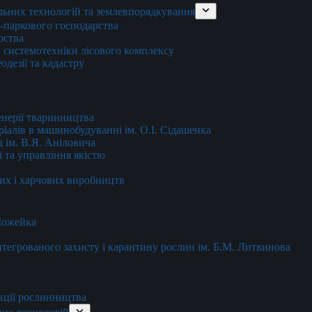
льних технологій та землевпорядкування
о-паркового господарства
рства
 системотехніки лісового комплексу
дезії та кадастру
енерії тваринництва
еріалів в машинобудуванні ім. О.І. Сідашенка
д ім. В.Я. Аніловича
 та управління якістю
их і харчових виробництв
 Можейка
 інтегрованого захисту і карантину рослин ім. Б.М. Литвинова
кції рослинництва