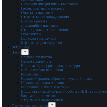
Вибіркові дисципліни – бакалаври
Графік освітнього процесу
Оплата за навчання
Студентське самоврядування
Виховна робота
Дистанційне навчання
Стипендіальне забезпечення
Гуртожитки
Психологічна служба
Інформація для студентів
Вступнику
Наука
Наукова бібліотека
Наукова діяльність
Відділ аспірантури та докторантури
Спеціалізовані вчені ради
Конференції
Наукові журнали, збірники наукових праць
Науково-дослідна частина
Інноваційні наукові кластери
Відділ організації наукової роботи з НПП та здобув
Рада молодих вчених
Академічна доброчесність
Факультети, інститути