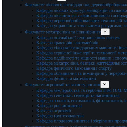
Факультет лісового господарства, деревооброблюва
Кафедра лісових культур, меліорацій та садов
Кафедра лісівництва та мисливського господа
Кафедра деревооброблювальних технологій та
Кафедра управління земельними ресурсами, гео
Факультет мехатроніки та інжинірингу
Кафедра оптимізації технологічних систем
Кафедра тракторів і автомобілів
Кафедра сільськогосподарських машин та інж
Кафедра cервісної інженерії та технології мат
Кафедра надійності та міцності машин і спору
Кафедра мехатроніки, безпеки життєдіяльності
Кафедра фізичного виховання і спорту
Кафедра обладнання та інжинірингу переробн
Кафедра фізики та математики
Факультет агрономії та захисту рослин
Кафедра землеробства та гербології ім. О.М.
Кафедра генетики, селекції та насінництва
Кафедра зоології, ентомології, фітопатології,
Кафедра рослинництва
Кафедра агрохімії
Кафедра ґрунтознавства
Кафедра плодовочівництва і зберігання проду