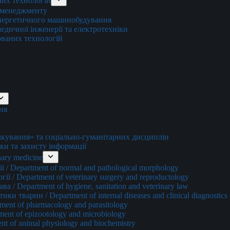
них технологій
о менеджменту
енергетичного машинобудування
едичної інженерії та електротехніки
ованих технологій
ня
ування» та соціально-гуманітарних дисциплін
ки та захисту інформації
ary medicine
 / Department of normal and pathological morphology
ї / Department of veterinary surgery and reproductology
а / Department of hygiene, sanitation and veterinary law
и тварин / Department of internal diseases and clinical diagnostics 
ment of pharmacology and parasitology
ment of epizootology and microbiology
nt of animal physiology and biochemistry