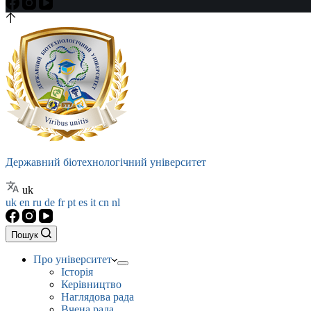
Державний біотехнологічний університет
uk
uk
en
ru
de
fr
pt
es
it
cn
nl
Пошук
Про університет
Історія
Керівництво
Наглядова рада
Вчена рада