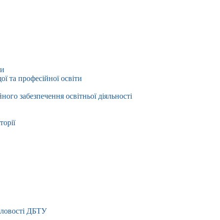
ти
ї та професійної освіти
йного забезпечення освітньої діяльності
торії
словості ДБТУ