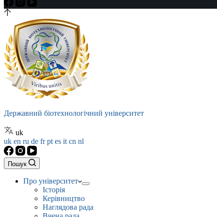
Державний біотехнологічний університет
uk
uk
en
ru
de
fr
pt
es
it
cn
nl
Пошук
Про університет
Історія
Керівництво
Наглядова рада
Вчена рада