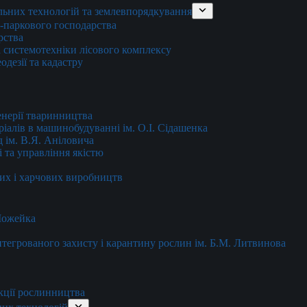
льних технологій та землевпорядкування
о-паркового господарства
рства
 системотехніки лісового комплексу
дезії та кадастру
енерії тваринництва
еріалів в машинобудуванні ім. О.І. Сідашенка
д ім. В.Я. Аніловича
 та управління якістю
их і харчових виробництв
 Можейка
 інтегрованого захисту і карантину рослин ім. Б.М. Литвинова
кції рослинництва