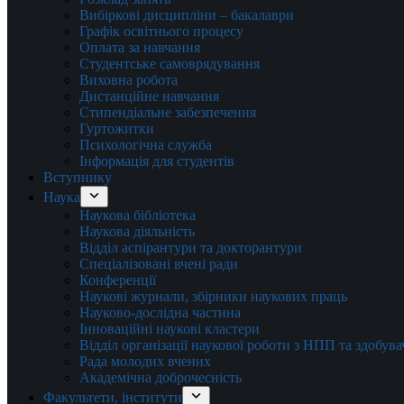
Вибіркові дисципліни – бакалаври
Графік освітнього процесу
Оплата за навчання
Студентське самоврядування
Виховна робота
Дистанційне навчання
Стипендіальне забезпечення
Гуртожитки
Психологічна служба
Інформація для студентів
Вступнику
Наука
Наукова бібліотека
Наукова діяльність
Відділ аспірантури та докторантури
Спеціалізовані вчені ради
Конференції
Наукові журнали, збірники наукових праць
Науково-дослідна частина
Інноваційні наукові кластери
Відділ організації наукової роботи з НПП та здобув
Рада молодих вчених
Академічна доброчесність
Факультети, інститути