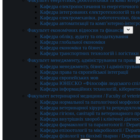
Факультет енергетики, робототехніки та комп’ютер
Кафедра електропостачання та енергетичног
Кафедра інтегрованих електротехнологій та 
Кафедра електромеханіки, робототехніки, біом
Кафедра автоматизації та комп’ютерно-інтегр
Факультет економічних відносин та фінансів
Кафедра обліку, аудиту та оподаткування
Кафедра глобальної економіки
Кафедра економіки та бізнесу
Кафедра транспортних технологій і логістики
Факультет менеджменту, адміністрування та права
Кафедра менеджменту, бізнесу і адмініструван
Кафедра права та європейської інтеграції
Кафедра європейських мов
Кафедра ЮНЕСКО «Філософія людського спілк
Кафедра інформаційних технологій, кібернети
Факультет ветеринарної медицини / Faculty of veterin
Кафедра нормальної та патологічної морфології
Кафедра ветеринарної хірургії та репродуктологі
Кафедра гігієни, санітарії та ветеринарного прав
Кафедра внутрішніх хвороб і клінічної діагностик
Кафедра фармакології та паразитології / Depart
Кафедра епізоотології та мікробіології / Depart
Кафедра фізіології та біохімії тварин / Departme