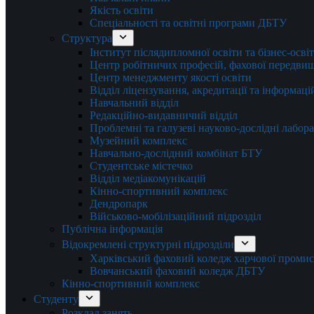
Якість освіти
Спеціальності та освітні програми ДБТУ
Структура
Інститут післядипломної освіти та бізнес-осві
Центр робітничих професій, фахової передвищо
Центр менеджменту якості освіти
Відділ ліцензування, акредитації та інформаці
Навчальний відділ
Редакційно-видавничий відділ
Проблемні та галузеві науково-дослідні лабора
Музейний комплекс
Навчально-дослідний комбінат БТУ
Студентське містечко
Відділ медіакомунікацій
Кінно-спортивний комплекс
Дендропарк
Військово-мобілізаційний підрозділ
Публічна інформація
Відокремлені структурні підрозділи
Харківський фаховий коледж харчової проми
Вовчанський фаховий коледж ДБТУ
Кінно-спортивний комплекс
Студенту
Розклад занять