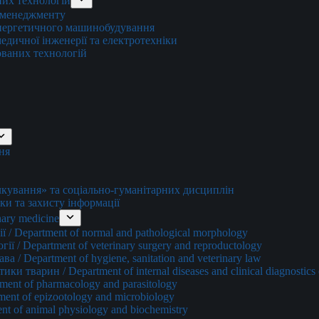
них технологій
о менеджменту
енергетичного машинобудування
едичної інженерії та електротехніки
ованих технологій
ня
ування» та соціально-гуманітарних дисциплін
ки та захисту інформації
ary medicine
 / Department of normal and pathological morphology
ї / Department of veterinary surgery and reproductology
а / Department of hygiene, sanitation and veterinary law
и тварин / Department of internal diseases and clinical diagnostics 
ment of pharmacology and parasitology
ment of epizootology and microbiology
nt of animal physiology and biochemistry