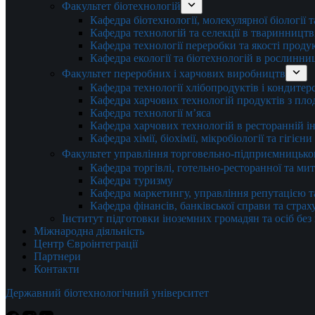
Факультет біотехнологій
Кафедра біотехнології, молекулярної біології 
Кафедра технологій та селекції в тваринництв
Кафедра технології переробки та якості проду
Кафедра екології та біотехнологій в рослинни
Факультет переробних і харчових виробництв
Кафедра технології хлібопродуктів і кондитер
Кафедра харчових технологій продуктів з плод
Кафедра технології м’яса
Кафедра харчових технологій в ресторанній ін
Кафедра хімії, біохімії, мікробіології та гігієн
Факультет управління торговельно-підприємницько
Кафедра торгівлі, готельно-ресторанної та ми
Кафедра туризму
Кафедра маркетингу, управління репутацією т
Кафедра фінансів, банківської справи та стра
Інститут підготовки іноземних громадян та осіб без
Міжнародна діяльність
Центр Євроінтеграції
Партнери
Контакти
Державний біотехнологічний університет