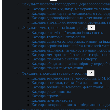
Факультет лісового господарства, деревооброблюва
Кафедра лісових культур, меліорацій та садов
Кафедра лісівництва та мисливського господа
Кафедра деревооброблювальних технологій та
Кафедра управління земельними ресурсами, гео
Факультет мехатроніки та інжинірингу
Кафедра оптимізації технологічних систем
Кафедра тракторів і автомобілів
Кафедра сільськогосподарських машин та інж
Кафедра cервісної інженерії та технології мат
Кафедра надійності та міцності машин і спору
Кафедра мехатроніки, безпеки життєдіяльності
Кафедра фізичного виховання і спорту
Кафедра обладнання та інжинірингу переробн
Кафедра фізики та математики
Факультет агрономії та захисту рослин
Кафедра землеробства та гербології ім. О.М.
Кафедра генетики, селекції та насінництва
Кафедра зоології, ентомології, фітопатології,
Кафедра рослинництва
Кафедра агрохімії
Кафедра ґрунтознавства
Кафедра плодовочівництва і зберігання проду