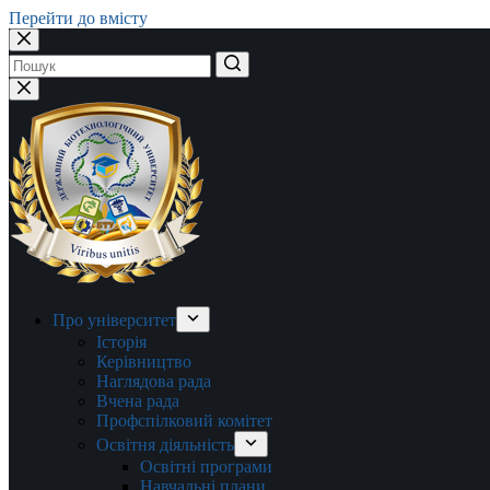
Перейти до вмісту
Немає
результатів
Про університет
Історія
Керівництво
Наглядова рада
Вчена рада
Профспілковий комітет
Освітня діяльність
Освітні програми
Навчальні плани