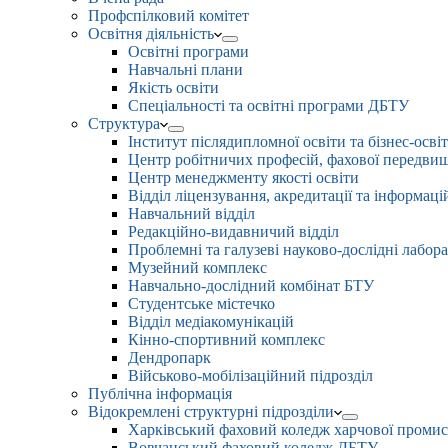
Профспілковий комітет
Освітня діяльність
Освітні програми
Навчальні плани
Якість освіти
Спеціальності та освітні програми ДБТУ
Структура
Інститут післядипломної освіти та бізнес-осві
Центр робітничих професій, фахової передвищо
Центр менеджменту якості освіти
Відділ ліцензування, акредитації та інформаці
Навчальний відділ
Редакційно-видавничий відділ
Проблемні та галузеві науково-дослідні лабора
Музейний комплекс
Навчально-дослідний комбінат БТУ
Студентське містечко
Відділ медіакомунікацій
Кінно-спортивний комплекс
Дендропарк
Військово-мобілізаційний підрозділ
Публічна інформація
Відокремлені структурні підрозділи
Харківський фаховий коледж харчової проми
Вовчанський фаховий коледж ДБТУ