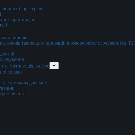
та водних біоресурсів
і
кції тваринництва
цтві
ських виробів
ів, овочів і молока та інновацій в оздоровчому харчуванні ім. Р
дустрії
и харчування
ю та митною діяльністю
тної справи
а клієнтським досвідом
хування
 громадянства