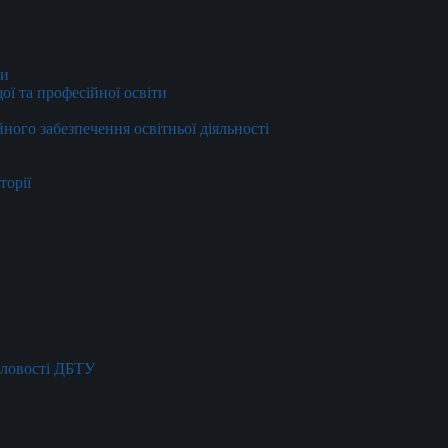
ти
ї та професійної освіти
йного забезпечення освітньої діяльності
торії
словості ДБТУ