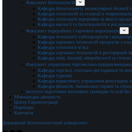
Факультет біотехнологій
Кафедра біотехнології, молекулярної біології 
Кафедра технологій та селекції в тваринництв
Кафедра технології переробки та якості проду
Кафедра екології та біотехнологій в рослинни
Факультет переробних і харчових виробництв
Кафедра технології хлібопродуктів і кондитер
Кафедра харчових технологій продуктів з плод
Кафедра технології м’яса
Кафедра харчових технологій в ресторанній ін
Кафедра хімії, біохімії, мікробіології та гігієн
Факультет управління торговельно-підприємницько
Кафедра торгівлі, готельно-ресторанної та ми
Кафедра туризму
Кафедра маркетингу, управління репутацією т
Кафедра фінансів, банківської справи та стра
Інститут підготовки іноземних громадян та осіб без
Міжнародна діяльність
Центр Євроінтеграції
Партнери
Контакти
Державний біотехнологічний університет