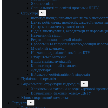
Якість освіти
Спеціальності та освітні програми ДБТУ
Структура
Інститут післядипломної освіти та бізнес-осві
Центр робітничих професій, фахової передвищо
Центр менеджменту якості освіти
Відділ ліцензування, акредитації та інформаці
Навчальний відділ
Редакційно-видавничий відділ
Проблемні та галузеві науково-дослідні лабора
Музейний комплекс
Навчально-дослідний комбінат БТУ
Студентське містечко
Відділ медіакомунікацій
Кінно-спортивний комплекс
Дендропарк
Військово-мобілізаційний підрозділ
Публічна інформація
Відокремлені структурні підрозділи
Харківський фаховий коледж харчової проми
Вовчанський фаховий коледж ДБТУ
Кінно-спортивний комплекс
Студенту
Розклад занять