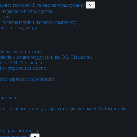
льних технологій та землевпорядкування
о-паркового господарства
рства
 системотехніки лісового комплексу
дезії та кадастру
енерії тваринництва
еріалів в машинобудуванні ім. О.І. Сідашенка
д ім. В.Я. Аніловича
 та управління якістю
их і харчових виробництв
 Можейка
 інтегрованого захисту і карантину рослин ім. Б.М. Литвинова
кції рослинництва