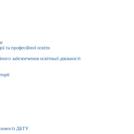
ти
ї та професійної освіти
йного забезпечення освітньої діяльності
торії
словості ДБТУ