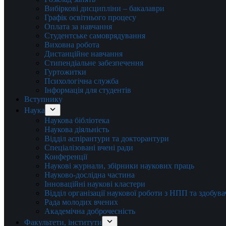
Вибіркові дисципліни – бакалаври
Графік освітнього процесу
Оплата за навчання
Студентське самоврядування
Виховна робота
Дистанційне навчання
Стипендіальне забезпечення
Гуртожитки
Психологічна служба
Інформація для студентів
Вступнику
Наука
Наукова бібліотека
Наукова діяльність
Відділ аспірантури та докторантури
Спеціалізовані вчені ради
Конференції
Наукові журнали, збірники наукових праць
Науково-дослідна частина
Інноваційні наукові кластери
Відділ організації наукової роботи з НПП та здобув
Рада молодих вчених
Академічна доброчесність
Факультети, інститути