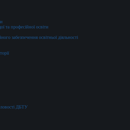
ти
ї та професійної освіти
йного забезпечення освітньої діяльності
торії
словості ДБТУ