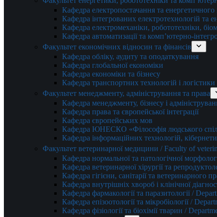
Факультет енергетики, робототехніки та комп’ютер
Кафедра електропостачання та енергетичног
Кафедра інтегрованих електротехнологій та 
Кафедра електромеханіки, робототехніки, біом
Кафедра автоматизації та комп’ютерно-інтегр
Факультет економічних відносин та фінансів
Кафедра обліку, аудиту та оподаткування
Кафедра глобальної економіки
Кафедра економіки та бізнесу
Кафедра транспортних технологій і логістики
Факультет менеджменту, адміністрування та права
Кафедра менеджменту, бізнесу і адмініструван
Кафедра права та європейської інтеграції
Кафедра європейських мов
Кафедра ЮНЕСКО «Філософія людського спілк
Кафедра інформаційних технологій, кібернети
Факультет ветеринарної медицини / Faculty of veterin
Кафедра нормальної та патологічної морфології
Кафедра ветеринарної хірургії та репродуктологі
Кафедра гігієни, санітарії та ветеринарного прав
Кафедра внутрішніх хвороб і клінічної діагностик
Кафедра фармакології та паразитології / Depart
Кафедра епізоотології та мікробіології / Depart
Кафедра фізіології та біохімії тварин / Departme