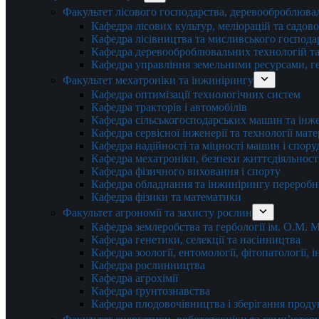
Факультет лісового господарства, деревооброблюва
Кафедра лісових культур, меліорацій та садов
Кафедра лісівництва та мисливського господа
Кафедра деревооброблювальних технологій та
Кафедра управління земельними ресурсами, гео
Факультет мехатроніки та інжинірингу
Кафедра оптимізації технологічних систем
Кафедра тракторів і автомобілів
Кафедра сільськогосподарських машин та інж
Кафедра cервісної інженерії та технології мат
Кафедра надійності та міцності машин і спору
Кафедра мехатроніки, безпеки життєдіяльності
Кафедра фізичного виховання і спорту
Кафедра обладнання та інжинірингу переробн
Кафедра фізики та математики
Факультет агрономії та захисту рослин
Кафедра землеробства та гербології ім. О.М.
Кафедра генетики, селекції та насінництва
Кафедра зоології, ентомології, фітопатології,
Кафедра рослинництва
Кафедра агрохімії
Кафедра ґрунтознавства
Кафедра плодовочівництва і зберігання проду