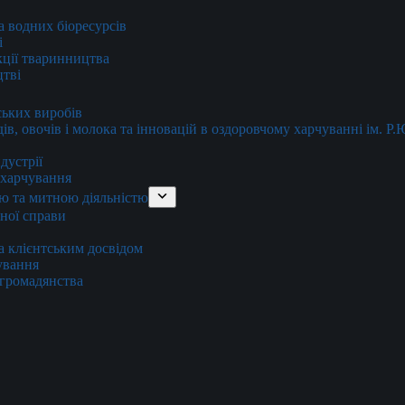
та водних біоресурсів
і
кції тваринництва
цтві
ських виробів
ів, овочів і молока та інновацій в оздоровчому харчуванні ім. Р
дустрії
и харчування
ю та митною діяльністю
тної справи
а клієнтським досвідом
хування
 громадянства