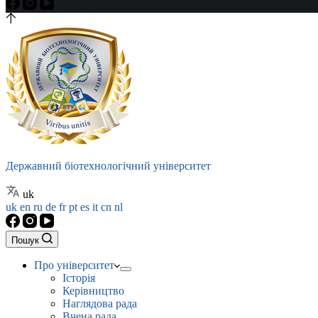
Державний біотехнологічний університет
uk
uk
en
ru
de
fr
pt
es
it
cn
nl
Пошук
Про університет
Історія
Керівництво
Наглядова рада
Вчена рада