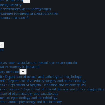
них технологій
о менеджменту
енергетичного машинобудування
едичної інженерії та електротехніки
ованих технологій
ня
ування» та соціально-гуманітарних дисциплін
ки та захисту інформації
ary medicine
 / Department of normal and pathological morphology
ї / Department of veterinary surgery and reproductology
а / Department of hygiene, sanitation and veterinary law
и тварин / Department of internal diseases and clinical diagnostics 
ment of pharmacology and parasitology
ment of epizootology and microbiology
nt of animal physiology and biochemistry