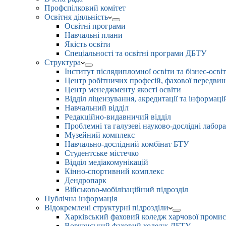
Профспілковий комітет
Освітня діяльність
Освітні програми
Навчальні плани
Якість освіти
Спеціальності та освітні програми ДБТУ
Структура
Інститут післядипломної освіти та бізнес-осві
Центр робітничих професій, фахової передвищо
Центр менеджменту якості освіти
Відділ ліцензування, акредитації та інформаці
Навчальний відділ
Редакційно-видавничий відділ
Проблемні та галузеві науково-дослідні лабора
Музейний комплекс
Навчально-дослідний комбінат БТУ
Студентське містечко
Відділ медіакомунікацій
Кінно-спортивний комплекс
Дендропарк
Військово-мобілізаційний підрозділ
Публічна інформація
Відокремлені структурні підрозділи
Харківський фаховий коледж харчової проми
Вовчанський фаховий коледж ДБТУ