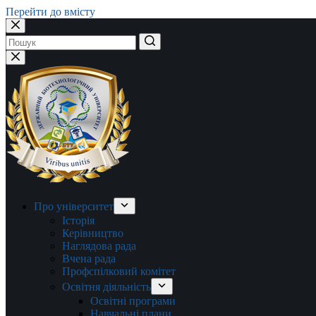
Перейти до вмісту
Немає
результатів
Про університет
Історія
Керівництво
Наглядова рада
Вчена рада
Профспілковий комітет
Освітня діяльність
Освітні програми
Навчальні плани