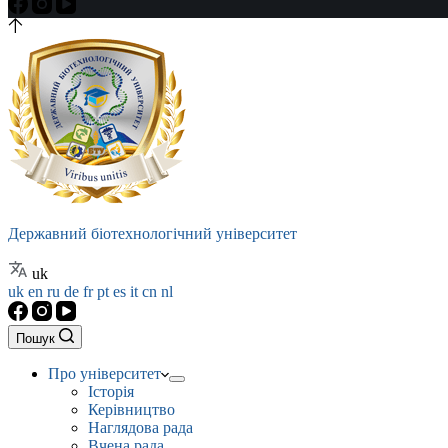
Державний біотехнологічний університет
uk
uk
en
ru
de
fr
pt
es
it
cn
nl
Пошук
Про університет
Історія
Керівництво
Наглядова рада
Вчена рада