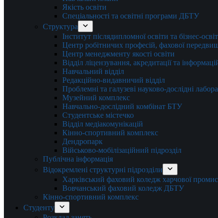
Якість освіти
Спеціальності та освітні програми ДБТУ
Структура
Інститут післядипломної освіти та бізнес-осві
Центр робітничих професій, фахової передвищо
Центр менеджменту якості освіти
Відділ ліцензування, акредитації та інформаці
Навчальний відділ
Редакційно-видавничий відділ
Проблемні та галузеві науково-дослідні лабора
Музейний комплекс
Навчально-дослідний комбінат БТУ
Студентське містечко
Відділ медіакомунікацій
Кінно-спортивний комплекс
Дендропарк
Військово-мобілізаційний підрозділ
Публічна інформація
Відокремлені структурні підрозділи
Харківський фаховий коледж харчової проми
Вовчанський фаховий коледж ДБТУ
Кінно-спортивний комплекс
Студенту
Розклад занять