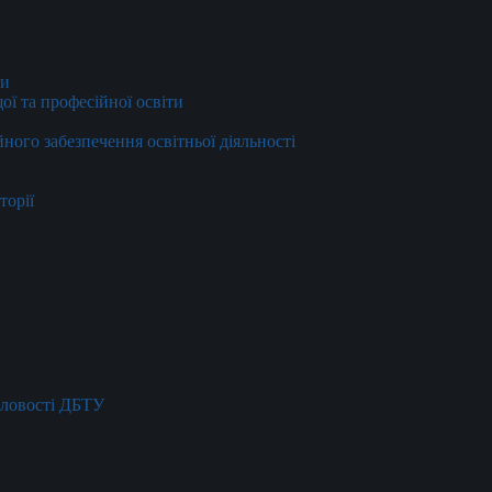
ти
ї та професійної освіти
йного забезпечення освітньої діяльності
торії
словості ДБТУ