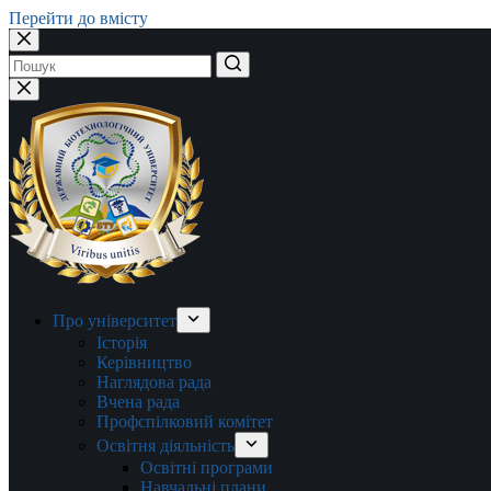
Перейти до вмісту
Немає
результатів
Про університет
Історія
Керівництво
Наглядова рада
Вчена рада
Профспілковий комітет
Освітня діяльність
Освітні програми
Навчальні плани