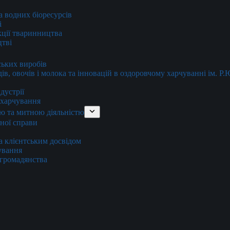
та водних біоресурсів
і
кції тваринництва
цтві
ських виробів
ів, овочів і молока та інновацій в оздоровчому харчуванні ім. Р
дустрії
и харчування
ю та митною діяльністю
тної справи
а клієнтським досвідом
хування
 громадянства