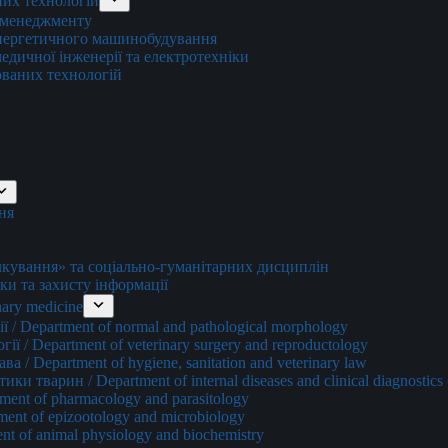
них технологій
о менеджменту
енергетичного машинобудування
едичної інженерії та електротехніки
ованих технологій
ня
ування» та соціально-гуманітарних дисциплін
ки та захисту інформації
ary medicine
 / Department of normal and pathological morphology
ї / Department of veterinary surgery and reproductology
а / Department of hygiene, sanitation and veterinary law
и тварин / Department of internal diseases and clinical diagnostics 
ment of pharmacology and parasitology
ment of epizootology and microbiology
nt of animal physiology and biochemistry