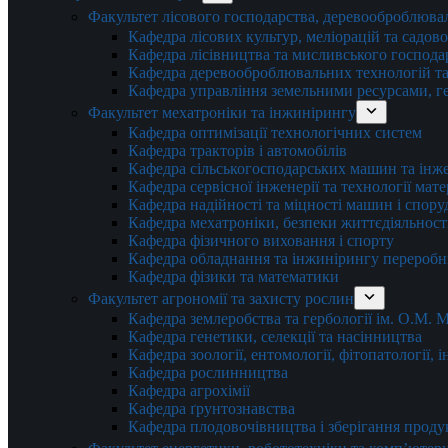
Факультет лісового господарства, деревооброблюва
Кафедра лісових культур, меліорацій та садов
Кафедра лісівництва та мисливського господа
Кафедра деревооброблювальних технологій та
Кафедра управління земельними ресурсами, гео
Факультет мехатроніки та інжинірингу
Кафедра оптимізації технологічних систем
Кафедра тракторів і автомобілів
Кафедра сільськогосподарських машин та інж
Кафедра cервісної інженерії та технології мат
Кафедра надійності та міцності машин і спору
Кафедра мехатроніки, безпеки життєдіяльності
Кафедра фізичного виховання і спорту
Кафедра обладнання та інжинірингу переробн
Кафедра фізики та математики
Факультет агрономії та захисту рослин
Кафедра землеробства та гербології ім. О.М.
Кафедра генетики, селекції та насінництва
Кафедра зоології, ентомології, фітопатології,
Кафедра рослинництва
Кафедра агрохімії
Кафедра ґрунтознавства
Кафедра плодовочівництва і зберігання проду