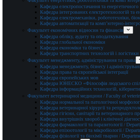
Факультет енергетики, робототехніки та комп’ютер
Кафедра електропостачання та енергетичног
Кафедра інтегрованих електротехнологій та 
Кафедра електромеханіки, робототехніки, біом
Кафедра автоматизації та комп’ютерно-інтегр
Факультет економічних відносин та фінансів
Кафедра обліку, аудиту та оподаткування
Кафедра глобальної економіки
Кафедра економіки та бізнесу
Кафедра транспортних технологій і логістики
Факультет менеджменту, адміністрування та права
Кафедра менеджменту, бізнесу і адмініструван
Кафедра права та європейської інтеграції
Кафедра європейських мов
Кафедра ЮНЕСКО «Філософія людського спілк
Кафедра інформаційних технологій, кібернети
Факультет ветеринарної медицини / Faculty of veterin
Кафедра нормальної та патологічної морфології
Кафедра ветеринарної хірургії та репродуктологі
Кафедра гігієни, санітарії та ветеринарного прав
Кафедра внутрішніх хвороб і клінічної діагностик
Кафедра фармакології та паразитології / Depart
Кафедра епізоотології та мікробіології / Depart
Кафедра фізіології та біохімії тварин / Departme