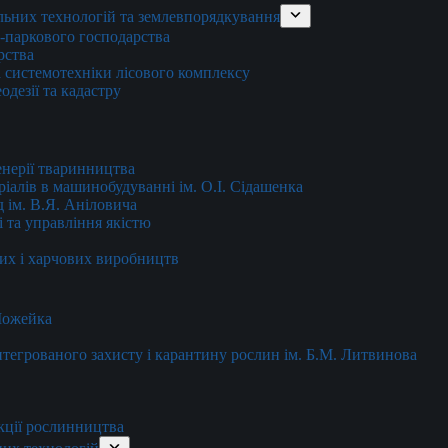
льних технологій та землевпорядкування
о-паркового господарства
рства
 системотехніки лісового комплексу
дезії та кадастру
енерії тваринництва
еріалів в машинобудуванні ім. О.І. Сідашенка
д ім. В.Я. Аніловича
 та управління якістю
их і харчових виробництв
 Можейка
 інтегрованого захисту і карантину рослин ім. Б.М. Литвинова
кції рослинництва