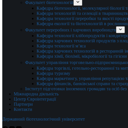
Факультет біотехнологій
Кафедра біотехнології, молекулярної біології 
Кафедра технологій та селекції в тваринництв
Кафедра технології переробки та якості проду
Кафедра екології та біотехнологій в рослинни
Факультет переробних і харчових виробництв
Кафедра технології хлібопродуктів і кондитер
Кафедра харчових технологій продуктів з плод
Кафедра технології м’яса
Кафедра харчових технологій в ресторанній ін
Кафедра хімії, біохімії, мікробіології та гігієн
Факультет управління торговельно-підприємницько
Кафедра торгівлі, готельно-ресторанної та ми
Кафедра туризму
Кафедра маркетингу, управління репутацією т
Кафедра фінансів, банківської справи та стра
Інститут підготовки іноземних громадян та осіб без
Міжнародна діяльність
Центр Євроінтеграції
Партнери
Контакти
Державний біотехнологічний університет