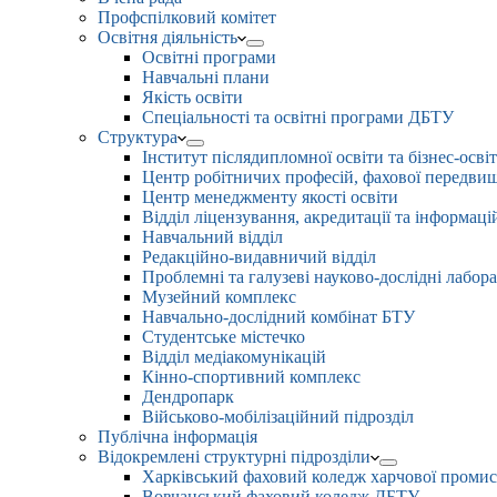
Профспілковий комітет
Освітня діяльність
Освітні програми
Навчальні плани
Якість освіти
Спеціальності та освітні програми ДБТУ
Структура
Інститут післядипломної освіти та бізнес-осві
Центр робітничих професій, фахової передвищо
Центр менеджменту якості освіти
Відділ ліцензування, акредитації та інформаці
Навчальний відділ
Редакційно-видавничий відділ
Проблемні та галузеві науково-дослідні лабора
Музейний комплекс
Навчально-дослідний комбінат БТУ
Студентське містечко
Відділ медіакомунікацій
Кінно-спортивний комплекс
Дендропарк
Військово-мобілізаційний підрозділ
Публічна інформація
Відокремлені структурні підрозділи
Харківський фаховий коледж харчової проми
Вовчанський фаховий коледж ДБТУ