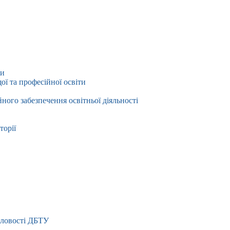
ти
ї та професійної освіти
йного забезпечення освітньої діяльності
торії
словості ДБТУ