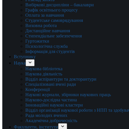
Вибіркові дисципліни – бакалаври
Графік освітнього процесу
Оплата за навчання
Студентське самоврядування
Виховна робота
Дистанційне навчання
Стипендіальне забезпечення
Гуртожитки
Психологічна служба
Інформація для студентів
Вступнику
Наука
Наукова бібліотека
Наукова діяльність
Відділ аспірантури та докторантури
Спеціалізовані вчені ради
Конференції
Наукові журнали, збірники наукових праць
Науково-дослідна частина
Інноваційні наукові кластери
Відділ організації наукової роботи з НПП та здобув
Рада молодих вчених
Академічна доброчесність
Факультети, інститути