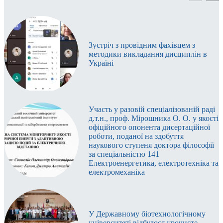
Зустріч з провідним фахівцем з
методики викладання дисциплін в
Україні
Участь у разовій спеціалізованій раді
д.т.н., проф. Мірошника О. О. у якості
офіційного опонента дисертаційної
роботи, поданої на здобуття
наукового ступеня доктора філософії
за спеціальністю 141
Електроенергетика, електротехніка та
електромеханіка
У Державному біотехнологічному
університеті відбулося урочисте