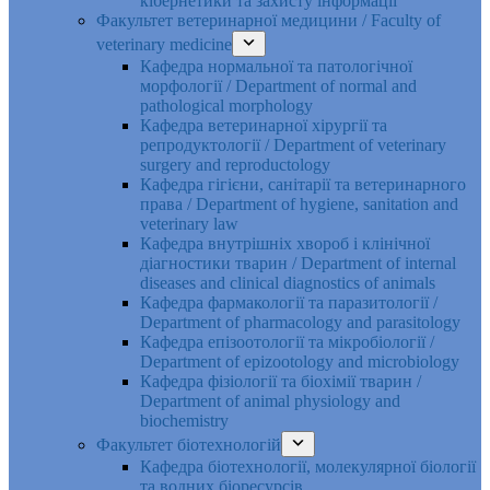
кібернетики та захисту інформації
Факультет ветеринарної медицини / Faculty of
veterinary medicine
Кафедра нормальної та патологічної
морфології / Department of normal and
pathological morphology
Кафедра ветеринарної хірургії та
репродуктології / Department of veterinary
surgery and reproductology
Кафедра гігієни, санітарії та ветеринарного
права / Department of hygiene, sanitation and
veterinary law
Кафедра внутрішніх хвороб і клінічної
діагностики тварин / Department of internal
diseases and clinical diagnostics of animals
Кафедра фармакології та паразитології /
Department of pharmacology and parasitology
Кафедра епізоотології та мікробіології /
Department of epizootology and microbiology
Кафедра фізіології та біохімії тварин /
Department of animal physiology and
biochemistry
Факультет біотехнологій
Кафедра біотехнології, молекулярної біології
та водних біоресурсів