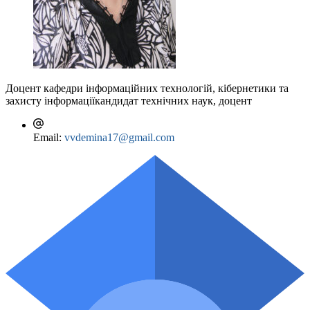
19.01.2022.
Сертифікат
140 годин (4,7 кредита
ЄКТС)
Онлайн курс «Дивись під ноги! Дивись куди
йдеш!» щодо підвищення рівня обізнаності щодо
ризиків пов’язаних з поводженням з
вибухонебезпечними предметами (07.03.2023 р.).
Фонд Східна Європа разом з Державною службою
Доцент кафедри інформаційних технологій, кібернетики та
України з надзвичайних ситуацій.
Сертифікат
6
захисту інформації
кандидат технічних наук, доцент
годин (0,2 кредита ЄКТС)
Курс SoftServ Academy: Cloud Environment
Configuration And Security=Налаштування та
Email:
vvdemina17@gmail.com
безпека хмарних середовищ (15.02.24 – 16.04.2024,
сертифіка
т Серія ML № 17878/2024 від 16.04.2024.
120 год. (4 кредита ЄКТС)
Sertificat of Completion for AWS Academy: Cloud
Security Fundation 20 hours. (0.556 ECTS credits)
Issued on 04/09/2024/ Digital bage
https://www.credly.com/go/rh4FlT0i