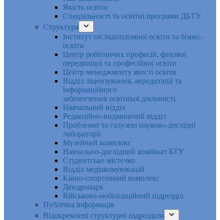
Якість освіти
Спеціальності та освітні програми ДБТУ
Структура
Інститут післядипломної освіти та бізнес-
освіти
Центр робітничих професій, фахової
передвищої та професійної освіти
Центр менеджменту якості освіти
Відділ ліцензування, акредитації та
інформаційного
забезпечення освітньої діяльності
Навчальний відділ
Редакційно-видавничий відділ
Проблемні та галузеві науково-дослідні
лабораторії
Музейний комплекс
Навчально-дослідний комбінат БТУ
Студентське містечко
Відділ медіакомунікацій
Кінно-спортивний комплекс
Дендропарк
Військово-мобілізаційний підрозділ
Публічна інформація
Відокремлені структурні підрозділи