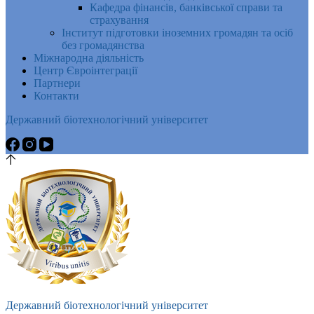
Кафедра фінансів, банківської справи та
страхування
Інститут підготовки іноземних громадян та осіб
без громадянства
Міжнародна діяльність
Центр Євроінтеграції
Партнери
Контакти
Державний біотехнологічний університет
Державний біотехнологічний університет