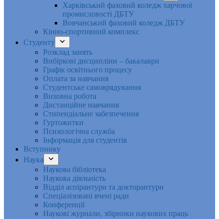
Харківський фаховий коледж харчової
промисловості ДБТУ
Вовчанський фаховий коледж ДБТУ
Кінно-спортивний комплекс
Студенту
Розклад занять
Вибіркові дисципліни – бакалаври
Графік освітнього процесу
Оплата за навчання
Студентське самоврядування
Виховна робота
Дистанційне навчання
Стипендіальне забезпечення
Гуртожитки
Психологічна служба
Інформація для студентів
Вступнику
Наука
Наукова бібліотека
Наукова діяльність
Відділ аспірантури та докторантури
Спеціалізовані вчені ради
Конференції
Наукові журнали, збірники наукових праць