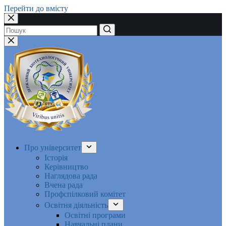
Перейти до вмісту
Немає
результатів
Про університет
Історія
Керівництво
Наглядова рада
Вчена рада
Профспілковий комітет
Освітня діяльність
Освітні програми
Навчальні плани