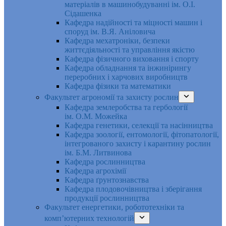
матеріалів в машинобудуванні ім. О.І.
Сідашенка
Кафедра надійності та міцності машин і
споруд ім. В.Я. Аніловича
Кафедра мехатроніки, безпеки
життєдіяльності та управління якістю
Кафедра фізичного виховання і спорту
Кафедра обладнання та інжинірингу
переробних і харчових виробництв
Кафедра фізики та математики
Факультет агрономії та захисту рослин
Кафедра землеробства та гербології
ім. О.М. Можейка
Кафедра генетики, селекції та насінництва
Кафедра зоології, ентомології, фітопатології,
інтегрованого захисту і карантину рослин
ім. Б.М. Литвинова
Кафедра рослинництва
Кафедра агрохімії
Кафедра ґрунтознавства
Кафедра плодовочівництва і зберігання
продукції рослинництва
Факультет енергетики, робототехніки та
комп’ютерних технологій