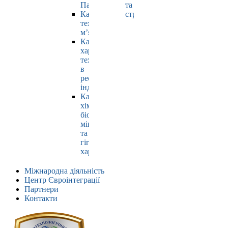
Павлюк
та
Кафедра
страхування
технології
м’яса
Кафедра
харчових
технологій
в
ресторанній
індустрії
Кафедра
хімії,
біохімії,
мікробіології
та
гігієни
харчування
Міжнародна діяльність
Центр Євроінтеграції
Партнери
Контакти