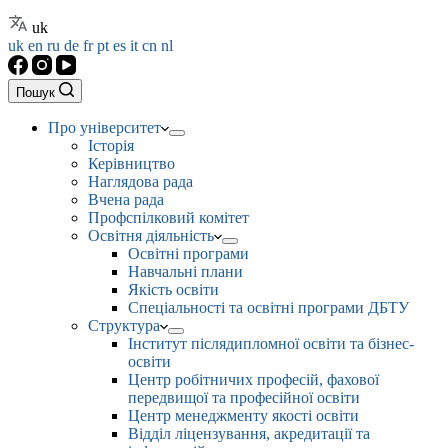
uk
uk
en
ru
de
fr
pt
es
it
cn
nl
Пошук
Про університет
Історія
Керівництво
Наглядова рада
Вчена рада
Профспілковий комітет
Освітня діяльність
Освітні програми
Навчальні плани
Якість освіти
Спеціальності та освітні програми ДБТУ
Структура
Інститут післядипломної освіти та бізнес-
освіти
Центр робітничих професій, фахової
передвищої та професійної освіти
Центр менеджменту якості освіти
Відділ ліцензування, акредитації та