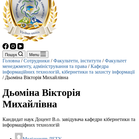
Пошук
Menu
Головна
/
Сотрудники
/
Факультети, інститути
/
Факультет
менеджменту, адміністрування та права
/
Кафедра
інформаційних технологій, кібернетики та захисту інформації
/
Дьоміна Вікторія Михайлівна
Дьоміна Вікторія
Михайлівна
Кандидат наук Доцент В.о. завідувача кафедри кібернетики та
інформаціфних технологій
Mедіацентр ДБТУ