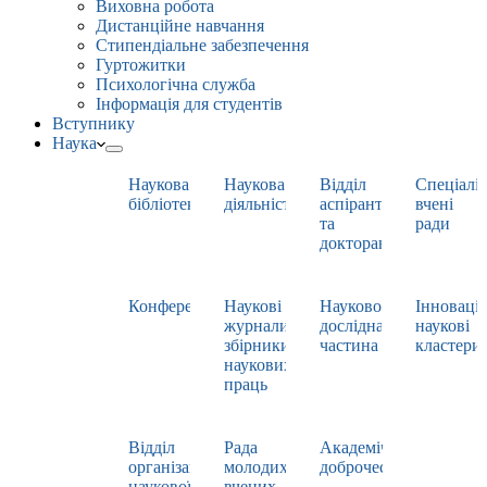
Виховна робота
Дистанційне навчання
Стипендіальне забезпечення
Гуртожитки
Психологічна служба
Інформація для студентів
Вступнику
Наука
Наукова
Наукова
Відділ
Спеціаліз
бібліотека
діяльність
аспірантури
вчені
та
ради
докторантури
Конференції
Наукові
Науково-
Інноваці
журнали,
дослідна
наукові
збірники
частина
кластери
наукових
праць
Відділ
Рада
Академічна
організації
молодих
доброчесність
наукової
вчених