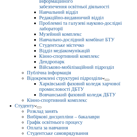
інформаційного
забезпечення освітньої діяльності
Навчальний відділ
Редакційно-видавничий відділ
Проблемні та галузеві науково-дослідні
лабораторії
Музейний комплекс
Навчально-дослідний комбінат БТУ
Студентське містечко
Відділ медіакомунікацій
Кінно-спортивний комплекс
Дендропарк
Військово-мобілізаційний підрозділ
Публічна інформація
Відокремлені структурні підрозділи
Харківський фаховий коледж харчової
промисловості ДБТУ
Вовчанський фаховий коледж ДБТУ
Кінно-спортивний комплекс
Студенту
Розклад занять
Вибіркові дисципліни – бакалаври
Графік освітнього процесу
Оплата за навчання
Студентське самоврядування