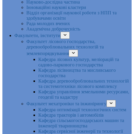
Науково-дослідна частина
Інноваційні наукові кластери
Відділ організації наукової роботи з НПП та
здобувачами освіти
Рада молодих вчених
Академічна доброчесність
Факультети, інститути
Факультет лісового господарства,
деревооброблювальних технологій та
землевпорядкування
Кафедра лісових культур, меліорацій та
садово-паркового господарства
Кафедра лісівництва та мисливського
господарства
Кафедра деревооброблювальних технологій
та системотехніки лісового комплексу
Кафедра управління земельними ресурсами,
геодезії та кадастру
Факультет мехатроніки та інжинірингу
Кафедра оптимізації технологічних систем
Кафедра тракторів і автомобілів
Кафедра сільськогосподарських машин та
інженерії тваринництва
Кафедра cервісної інженерії та технології