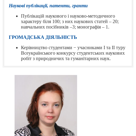
Наукові публікації, патенти, гранти
Публікацій наукового і науково-методичного
характеру біля 100; з них наукових статей – 20;
навчальних посібників –3; монографія – 1.
ГРОМАДСЬКА ДІЯЛЬНІСТЬ
Керівництво студентами − учасниками І та ІІ туру
Всеукраїнського конкурсу студентських наукових
робіт з природничих та гуманітарних наук.
Сертифікати —>
Публікаційна активність
ПІДВИЩЕННЯ КВАЛІФІКАЦІЇ, СТАЖУВАННЯ:
ВІДЗНАКИ ТА НАГОРОДИ
Програма Академій Cisco. Курси: «IT Essentials
(Основи апаратного та програмного забезпечення
ПК)» та «IoT Fundamentals: Big Data & Analytics
(Основи Інтернету речей: великі дані та
аналітика)»; СТЕМ-практика з основ роботи
комп’ютерів, знаходження та усунення
нейсправностей, з використання новітніх
аналітичних технологій збору даних та
динамічного оброблення даних. 02.12.2021 –