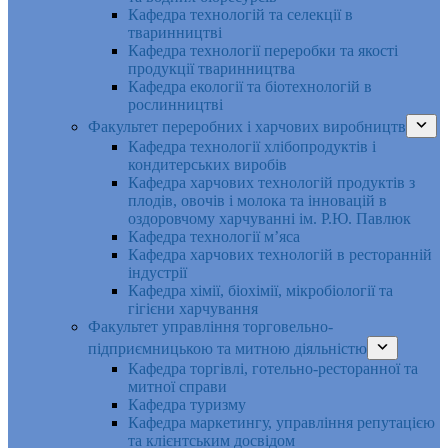
Кафедра технологій та селекції в
тваринництві
Кафедра технології переробки та якості
продукції тваринництва
Кафедра екології та біотехнологій в
рослинництві
Факультет переробних і харчових виробництв
Кафедра технології хлібопродуктів і
кондитерських виробів
Кафедра харчових технологій продуктів з
плодів, овочів і молока та інновацій в
оздоровчому харчуванні ім. Р.Ю. Павлюк
Кафедра технології м’яса
Кафедра харчових технологій в ресторанній
індустрії
Кафедра хімії, біохімії, мікробіології та
гігієни харчування
Факультет управління торговельно-
підприємницькою та митною діяльністю
Кафедра торгівлі, готельно-ресторанної та
митної справи
Кафедра туризму
Кафедра маркетингу, управління репутацією
та клієнтським досвідом