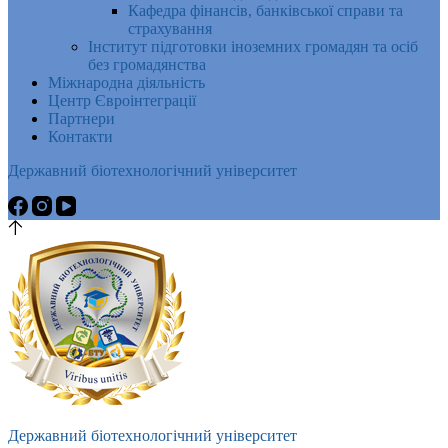
Кафедра фінансів, банківської справи та
страхування
Інститут підготовки іноземних громадян та осіб
без громадянства
Міжнародна діяльність
Центр Євроінтеграції
Партнери
Контакти
Державний біотехнологічний університет
Державний біотехнологічний університет