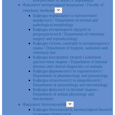
кібернетики та захисту інформації
Факультет ветеринарної медицини / Faculty of
veterinary medicine
Кафедра нормальної та патологічної
морфології / Department of normal and
pathological morphology
Кафедра ветеринарної хірургії та
репродуктології / Department of veterinary
surgery and reproductology
Кафедра гігієни, санітарії та ветеринарного
права / Department of hygiene, sanitation and
veterinary law
Кафедра внутрішніх хвороб і клінічної
діагностики тварин / Department of internal
diseases and clinical diagnostics of animals
Кафедра фармакології та паразитології /
Department of pharmacology and parasitology
Кафедра епізоотології та мікробіології /
Department of epizootology and microbiology
Кафедра фізіології та біохімії тварин /
Department of animal physiology and
biochemistry
Факультет біотехнологій
Кафедра біотехнології, молекулярної біології
та водних біоресурсів