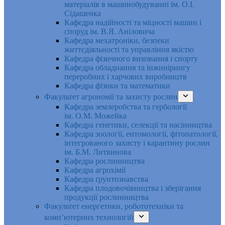
матеріалів в машинобудуванні ім. О.І.
Сідашенка
Кафедра надійності та міцності машин і
споруд ім. В.Я. Аніловича
Кафедра мехатроніки, безпеки
життєдіяльності та управління якістю
Кафедра фізичного виховання і спорту
Кафедра обладнання та інжинірингу
переробних і харчових виробництв
Кафедра фізики та математики
Факультет агрономії та захисту рослин
Кафедра землеробства та гербології
ім. О.М. Можейка
Кафедра генетики, селекції та насінництва
Кафедра зоології, ентомології, фітопатології,
інтегрованого захисту і карантину рослин
ім. Б.М. Литвинова
Кафедра рослинництва
Кафедра агрохімії
Кафедра ґрунтознавства
Кафедра плодовочівництва і зберігання
продукції рослинництва
Факультет енергетики, робототехніки та
комп’ютерних технологій