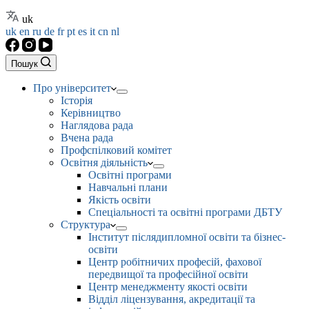
uk
uk
en
ru
de
fr
pt
es
it
cn
nl
Пошук
Про університет
Історія
Керівництво
Наглядова рада
Вчена рада
Профспілковий комітет
Освітня діяльність
Освітні програми
Навчальні плани
Якість освіти
Спеціальності та освітні програми ДБТУ
Структура
Інститут післядипломної освіти та бізнес-
освіти
Центр робітничих професій, фахової
передвищої та професійної освіти
Центр менеджменту якості освіти
Відділ ліцензування, акредитації та