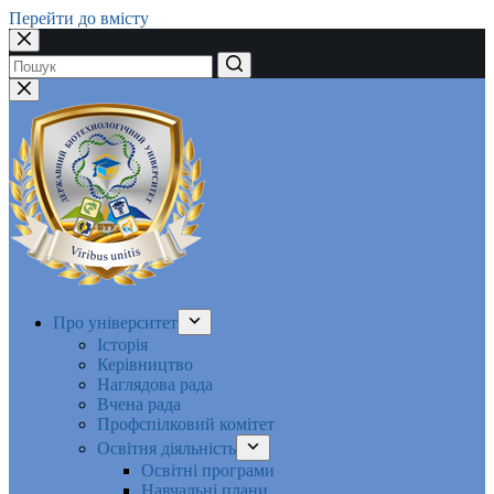
Перейти до вмісту
Немає
результатів
Про університет
Історія
Керівництво
Наглядова рада
Вчена рада
Профспілковий комітет
Освітня діяльність
Освітні програми
Навчальні плани