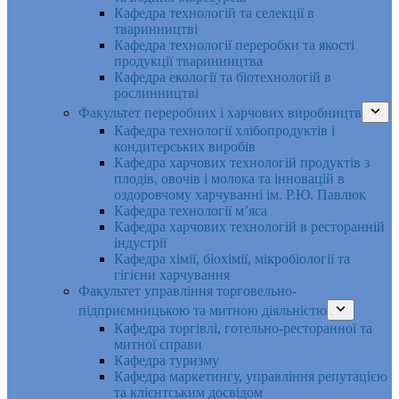
Кафедра технологій та селекції в
тваринництві
Кафедра технології переробки та якості
продукції тваринництва
Кафедра екології та біотехнологій в
рослинництві
Факультет переробних і харчових виробництв
Кафедра технології хлібопродуктів і
кондитерських виробів
Кафедра харчових технологій продуктів з
плодів, овочів і молока та інновацій в
оздоровчому харчуванні ім. Р.Ю. Павлюк
Кафедра технології м’яса
Кафедра харчових технологій в ресторанній
індустрії
Кафедра хімії, біохімії, мікробіології та
гігієни харчування
Факультет управління торговельно-
підприємницькою та митною діяльністю
Кафедра торгівлі, готельно-ресторанної та
митної справи
Кафедра туризму
Кафедра маркетингу, управління репутацією
та клієнтським досвідом