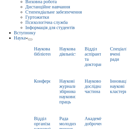
Виховна робота
Дистанційне навчання
Стипендіальне забезпечення
Гуртожитки
Психологічна служба
Інформація для студентів
Вступнику
Наука
Наукова
Наукова
Відділ
Спеціаліз
бібліотека
діяльність
аспірантури
вчені
та
ради
докторантури
Конференції
Наукові
Науково-
Інноваці
журнали,
дослідна
наукові
збірники
частина
кластери
наукових
праць
Відділ
Рада
Академічна
організації
молодих
доброчесність
наукової
вчених