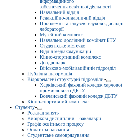
інформаційного
забезпечення освітньої діяльності
Навчальний відділ
Редакційно-видавничий відділ
Проблемні та галузеві науково-дослідні
лабораторії
Музейний комплекс
Навчально-дослідний комбінат БТУ
Студентське містечко
Відділ медіакомунікацій
Кінно-спортивний комплекс
Дендропарк
Військово-мобілізаційний підрозділ
Публічна інформація
Відокремлені структурні підрозділи
Харківський фаховий коледж харчової
промисловості ДБТУ
Вовчанський фаховий коледж ДБТУ
Кінно-спортивний комплекс
Студенту
Розклад занять
Вибіркові дисципліни – бакалаври
Графік освітнього процесу
Оплата за навчання
Студентське самоврядування