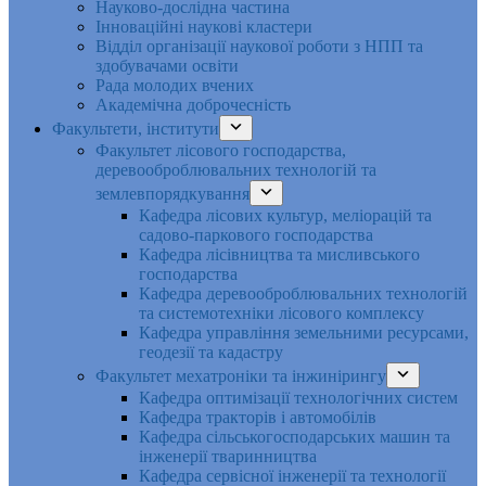
Науково-дослідна частина
Інноваційні наукові кластери
Відділ організації наукової роботи з НПП та
здобувачами освіти
Рада молодих вчених
Академічна доброчесність
Факультети, інститути
Факультет лісового господарства,
деревооброблювальних технологій та
землевпорядкування
Кафедра лісових культур, меліорацій та
садово-паркового господарства
Кафедра лісівництва та мисливського
господарства
Кафедра деревооброблювальних технологій
та системотехніки лісового комплексу
Кафедра управління земельними ресурсами,
геодезії та кадастру
Факультет мехатроніки та інжинірингу
Кафедра оптимізації технологічних систем
Кафедра тракторів і автомобілів
Кафедра сільськогосподарських машин та
інженерії тваринництва
Кафедра cервісної інженерії та технології