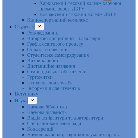
Харківський фаховий коледж харчової
промисловості ДБТУ
Вовчанський фаховий коледж ДБТУ
Кінно-спортивний комплекс
Студенту
Розклад занять
Вибіркові дисципліни – бакалаври
Графік освітнього процесу
Оплата за навчання
Студентське самоврядування
Виховна робота
Дистанційне навчання
Стипендіальне забезпечення
Гуртожитки
Психологічна служба
Інформація для студентів
Вступнику
Наука
Наукова бібліотека
Наукова діяльність
Відділ аспірантури та докторантури
Спеціалізовані вчені ради
Конференції
Наукові журнали, збірники наукових праць