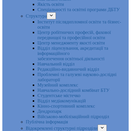
Якість освіти
Спеціальності та освітні програми ДБТУ
Структура
Інститут післядипломної освіти та бізнес-
освіти
Центр робітничих професій, фахової
передвищої та професійної освіти
Центр менеджменту якості освіти
Відділ ліцензування, акредитації та
інформаційного
забезпечення освітньої діяльності
Навчальний відділ
Редакційно-видавничий відділ
Проблемні та галузеві науково-дослідні
лабораторії
Музейний комплекс
Навчально-дослідний комбінат БТУ
Студентське містечко
Відділ медіакомунікацій
Кінно-спортивний комплекс
Дендропарк
Військово-мобілізаційний підрозділ
Публічна інформація
Відокремлені структурні підрозділи