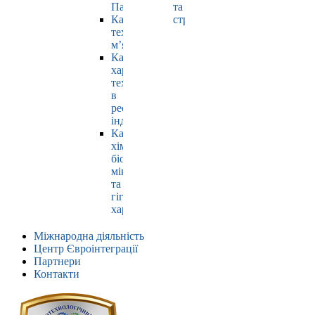
Павлюк
та
Кафедра
страхування
технології
м’яса
Кафедра
харчових
технологій
в
ресторанній
індустрії
Кафедра
хімії,
біохімії,
мікробіології
та
гігієни
харчування
Міжнародна діяльність
Центр Євроінтеграції
Партнери
Контакти