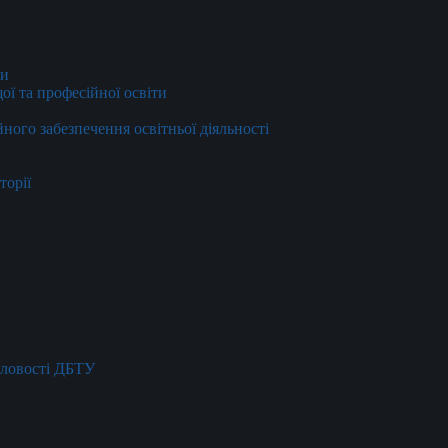
ти
ї та професійної освіти
йного забезпечення освітньої діяльності
торії
словості ДБТУ