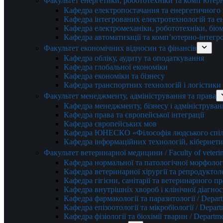
Факультет енергетики, робототехніки та комп’ютер
Кафедра електропостачання та енергетичног
Кафедра інтегрованих електротехнологій та 
Кафедра електромеханіки, робототехніки, біом
Кафедра автоматизації та комп’ютерно-інтегр
Факультет економічних відносин та фінансів
Кафедра обліку, аудиту та оподаткування
Кафедра глобальної економіки
Кафедра економіки та бізнесу
Кафедра транспортних технологій і логістики
Факультет менеджменту, адміністрування та права
Кафедра менеджменту, бізнесу і адмініструван
Кафедра права та європейської інтеграції
Кафедра європейських мов
Кафедра ЮНЕСКО «Філософія людського спілк
Кафедра інформаційних технологій, кібернети
Факультет ветеринарної медицини / Faculty of veterin
Кафедра нормальної та патологічної морфології
Кафедра ветеринарної хірургії та репродуктологі
Кафедра гігієни, санітарії та ветеринарного прав
Кафедра внутрішніх хвороб і клінічної діагностик
Кафедра фармакології та паразитології / Depart
Кафедра епізоотології та мікробіології / Depart
Кафедра фізіології та біохімії тварин / Departme