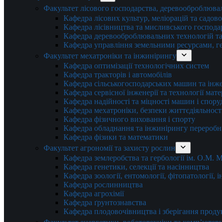
Факультет лісового господарства, деревооброблюва
Кафедра лісових культур, меліорацій та садов
Кафедра лісівництва та мисливського господа
Кафедра деревооброблювальних технологій та
Кафедра управління земельними ресурсами, гео
Факультет мехатроніки та інжинірингу
Кафедра оптимізації технологічних систем
Кафедра тракторів і автомобілів
Кафедра сільськогосподарських машин та інж
Кафедра cервісної інженерії та технології мат
Кафедра надійності та міцності машин і спору
Кафедра мехатроніки, безпеки життєдіяльності
Кафедра фізичного виховання і спорту
Кафедра обладнання та інжинірингу переробн
Кафедра фізики та математики
Факультет агрономії та захисту рослин
Кафедра землеробства та гербології ім. О.М.
Кафедра генетики, селекції та насінництва
Кафедра зоології, ентомології, фітопатології,
Кафедра рослинництва
Кафедра агрохімії
Кафедра ґрунтознавства
Кафедра плодовочівництва і зберігання проду