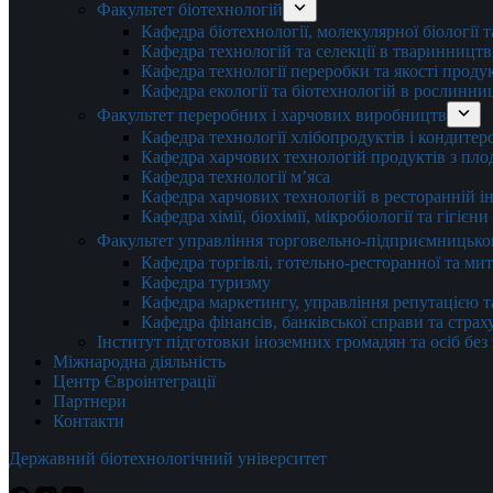
Факультет біотехнологій
Кафедра біотехнології, молекулярної біології 
Кафедра технологій та селекції в тваринництв
Кафедра технології переробки та якості проду
Кафедра екології та біотехнологій в рослинни
Факультет переробних і харчових виробництв
Кафедра технології хлібопродуктів і кондитер
Кафедра харчових технологій продуктів з плод
Кафедра технології м’яса
Кафедра харчових технологій в ресторанній ін
Кафедра хімії, біохімії, мікробіології та гігієн
Факультет управління торговельно-підприємницько
Кафедра торгівлі, готельно-ресторанної та ми
Кафедра туризму
Кафедра маркетингу, управління репутацією т
Кафедра фінансів, банківської справи та стра
Інститут підготовки іноземних громадян та осіб без
Міжнародна діяльність
Центр Євроінтеграції
Партнери
Контакти
Державний біотехнологічний університет