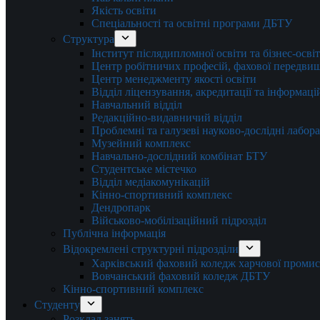
Якість освіти
Спеціальності та освітні програми ДБТУ
Структура
Інститут післядипломної освіти та бізнес-осві
Центр робітничих професій, фахової передвищо
Центр менеджменту якості освіти
Відділ ліцензування, акредитації та інформаці
Навчальний відділ
Редакційно-видавничий відділ
Проблемні та галузеві науково-дослідні лабора
Музейний комплекс
Навчально-дослідний комбінат БТУ
Студентське містечко
Відділ медіакомунікацій
Кінно-спортивний комплекс
Дендропарк
Військово-мобілізаційний підрозділ
Публічна інформація
Відокремлені структурні підрозділи
Харківський фаховий коледж харчової проми
Вовчанський фаховий коледж ДБТУ
Кінно-спортивний комплекс
Студенту
Розклад занять