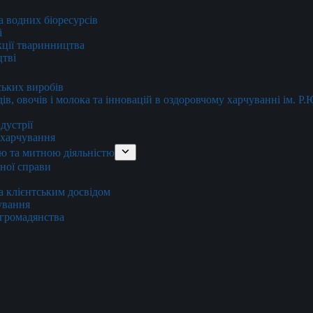
та водних біоресурсів
і
кції тваринництва
цтві
ських виробів
ів, овочів і молока та інновацій в оздоровчому харчуванні ім. Р
дустрії
и харчування
ю та митною діяльністю
тної справи
а клієнтським досвідом
хування
 громадянства