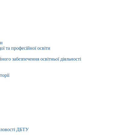
ти
ї та професійної освіти
йного забезпечення освітньої діяльності
торії
словості ДБТУ