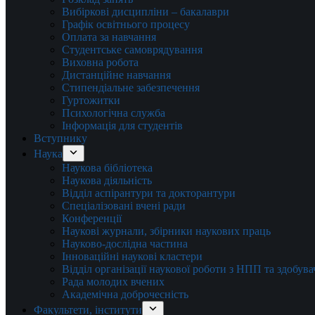
Вибіркові дисципліни – бакалаври
Графік освітнього процесу
Оплата за навчання
Студентське самоврядування
Виховна робота
Дистанційне навчання
Стипендіальне забезпечення
Гуртожитки
Психологічна служба
Інформація для студентів
Вступнику
Наука
Наукова бібліотека
Наукова діяльність
Відділ аспірантури та докторантури
Спеціалізовані вчені ради
Конференції
Наукові журнали, збірники наукових праць
Науково-дослідна частина
Інноваційні наукові кластери
Відділ організації наукової роботи з НПП та здобув
Рада молодих вчених
Академічна доброчесність
Факультети, інститути