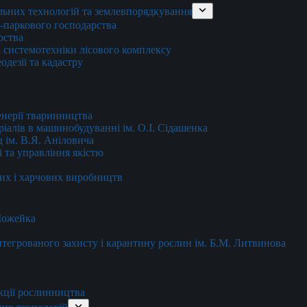
льних технологій та землевпорядкування
о-паркового господарства
рства
 системотехніки лісового комплексу
дезії та кадастру
енерії тваринництва
еріалів в машинобудуванні ім. О.І. Сідашенка
д ім. В.Я. Аніловича
 та управління якістю
их і харчових виробництв
 Можейка
 інтегрованого захисту і карантину рослин ім. Б.М. Литвинова
кції рослинництва