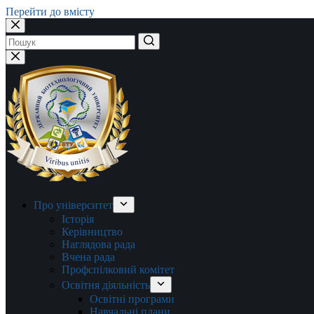
Перейти до вмісту
Немає
результатів
Про університет
Історія
Керівництво
Наглядова рада
Вчена рада
Профспілковий комітет
Освітня діяльність
Освітні програми
Навчальні плани