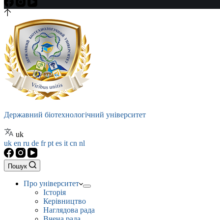
Державний біотехнологічний університет
uk
uk
en
ru
de
fr
pt
es
it
cn
nl
Пошук
Про університет
Історія
Керівництво
Наглядова рада
Вчена рада