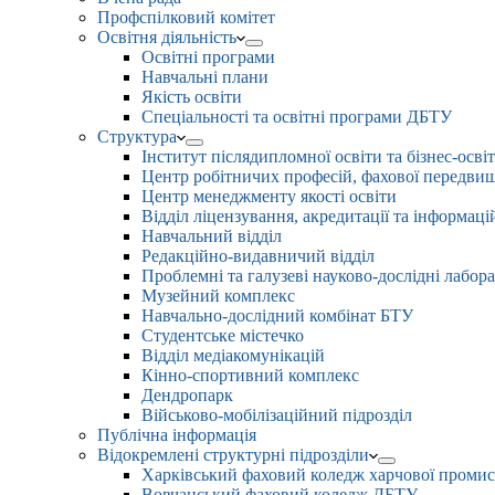
Профспілковий комітет
Освітня діяльність
Освітні програми
Навчальні плани
Якість освіти
Спеціальності та освітні програми ДБТУ
Структура
Інститут післядипломної освіти та бізнес-осві
Центр робітничих професій, фахової передвищо
Центр менеджменту якості освіти
Відділ ліцензування, акредитації та інформаці
Навчальний відділ
Редакційно-видавничий відділ
Проблемні та галузеві науково-дослідні лабора
Музейний комплекс
Навчально-дослідний комбінат БТУ
Студентське містечко
Відділ медіакомунікацій
Кінно-спортивний комплекс
Дендропарк
Військово-мобілізаційний підрозділ
Публічна інформація
Відокремлені структурні підрозділи
Харківський фаховий коледж харчової проми
Вовчанський фаховий коледж ДБТУ