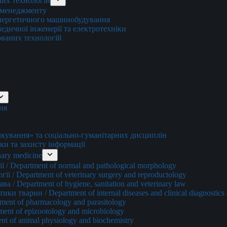
них технологій
о менеджменту
енергетичного машинобудування
едичної інженерії та електротехніки
ованих технологій
ня
ування» та соціально-гуманітарних дисциплін
ки та захисту інформації
ary medicine
 / Department of normal and pathological morphology
ї / Department of veterinary surgery and reproductology
а / Department of hygiene, sanitation and veterinary law
и тварин / Department of internal diseases and clinical diagnostics 
ment of pharmacology and parasitology
ment of epizootology and microbiology
nt of animal physiology and biochemistry