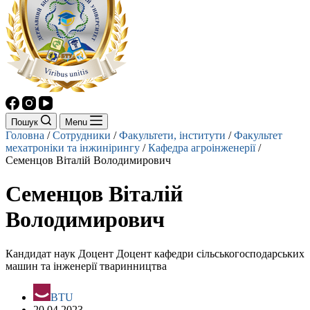
Пошук
Menu
Головна
/
Сотрудники
/
Факультети, інститути
/
Факультет
мехатроніки та інжинірингу
/
Кафедра агроінженерії
/
Семенцов Віталій Володимирович
Семенцов Віталій
Володимирович
Кандидат наук Доцент Доцент кафедри сільськогосподарських
машин та інженерії тваринництва
BTU
20.04.2023