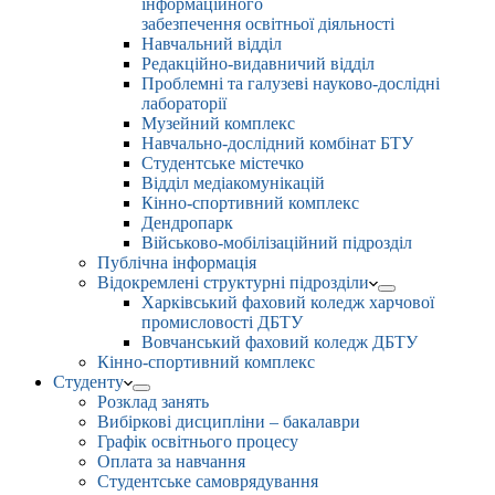
інформаційного
забезпечення освітньої діяльності
Навчальний відділ
Редакційно-видавничий відділ
Проблемні та галузеві науково-дослідні
лабораторії
Музейний комплекс
Навчально-дослідний комбінат БТУ
Студентське містечко
Відділ медіакомунікацій
Кінно-спортивний комплекс
Дендропарк
Військово-мобілізаційний підрозділ
Публічна інформація
Відокремлені структурні підрозділи
Харківський фаховий коледж харчової
промисловості ДБТУ
Вовчанський фаховий коледж ДБТУ
Кінно-спортивний комплекс
Студенту
Розклад занять
Вибіркові дисципліни – бакалаври
Графік освітнього процесу
Оплата за навчання
Студентське самоврядування