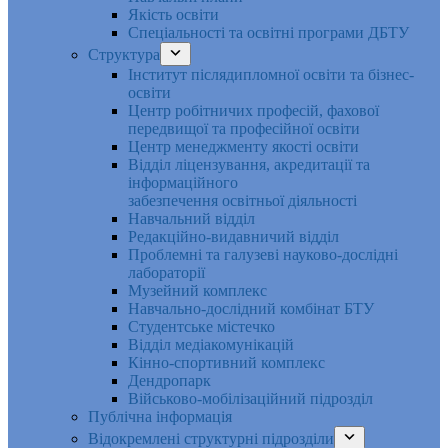
Якість освіти
Спеціальності та освітні програми ДБТУ
Структура
Інститут післядипломної освіти та бізнес-
освіти
Центр робітничих професій, фахової
передвищої та професійної освіти
Центр менеджменту якості освіти
Відділ ліцензування, акредитації та
інформаційного
забезпечення освітньої діяльності
Навчальний відділ
Редакційно-видавничий відділ
Проблемні та галузеві науково-дослідні
лабораторії
Музейний комплекс
Навчально-дослідний комбінат БТУ
Студентське містечко
Відділ медіакомунікацій
Кінно-спортивний комплекс
Дендропарк
Військово-мобілізаційний підрозділ
Публічна інформація
Відокремлені структурні підрозділи