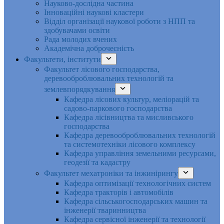
Науково-дослідна частина
Інноваційні наукові кластери
Відділ організації наукової роботи з НПП та
здобувачами освіти
Рада молодих вчених
Академічна доброчесність
Факультети, інститути
Факультет лісового господарства,
деревооброблювальних технологій та
землевпорядкування
Кафедра лісових культур, меліорацій та
садово-паркового господарства
Кафедра лісівництва та мисливського
господарства
Кафедра деревооброблювальних технологій
та системотехніки лісового комплексу
Кафедра управління земельними ресурсами,
геодезії та кадастру
Факультет мехатроніки та інжинірингу
Кафедра оптимізації технологічних систем
Кафедра тракторів і автомобілів
Кафедра сільськогосподарських машин та
інженерії тваринництва
Кафедра cервісної інженерії та технології