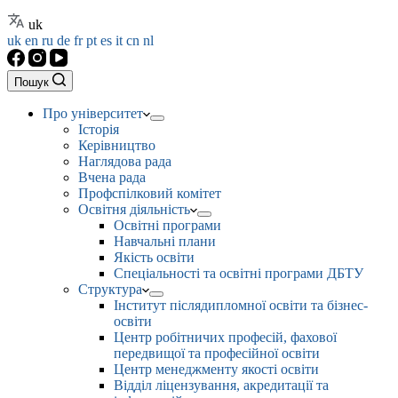
uk
uk
en
ru
de
fr
pt
es
it
cn
nl
Пошук
Про університет
Історія
Керівництво
Наглядова рада
Вчена рада
Профспілковий комітет
Освітня діяльність
Освітні програми
Навчальні плани
Якість освіти
Спеціальності та освітні програми ДБТУ
Структура
Інститут післядипломної освіти та бізнес-
освіти
Центр робітничих професій, фахової
передвищої та професійної освіти
Центр менеджменту якості освіти
Відділ ліцензування, акредитації та