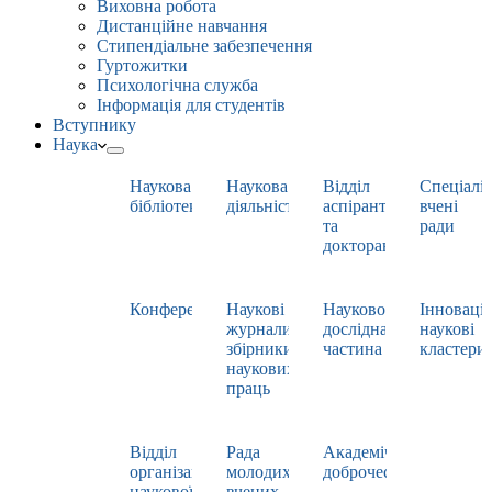
Виховна робота
Дистанційне навчання
Стипендіальне забезпечення
Гуртожитки
Психологічна служба
Інформація для студентів
Вступнику
Наука
Наукова
Наукова
Відділ
Спеціаліз
бібліотека
діяльність
аспірантури
вчені
та
ради
докторантури
Конференції
Наукові
Науково-
Інноваці
журнали,
дослідна
наукові
збірники
частина
кластери
наукових
праць
Відділ
Рада
Академічна
організації
молодих
доброчесність
наукової
вчених