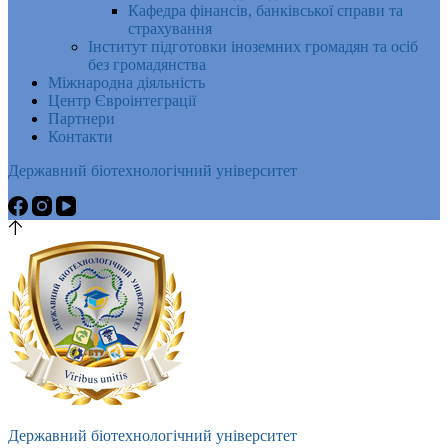
Кафедра фінансів, банківської справи та
страхування
Інститут підготовки іноземних громадян та осіб
без громадянства
Міжнародна діяльність
Центр Євроінтеграції
Партнери
Контакти
Державний біотехнологічний університет
Державний біотехнологічний університет