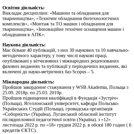
Освітня діяльність:
Викладає дисципліни: «Машини та обладнання для
тваринництва», «Технічне обладнання біотехнологічних
комплексів», «Монтаж та ТО машин і обладнання для
тваринництва», «Інноваційне технічне оснащення машин і
обладнання в АПК».
Наукова діяльність:
Має більше 40 публікацій, з них 30 наукових та 10 навчально-
методичного характеру, у тому числі наукові праці,
опубліковані у вітчизняних і міжнародних рецензованих
фахових виданнях та публікації у періодичних виданнях, які
включені до науко-метричних баз Scopus – 5.
Міжнародна діяльність:
Пройшов закордонне стажування у WSB Akademia, Польща з
25.09. 2018р. по 25.03. 2019р.
Пройшов підвищення кваліфікації в Фундація «Зустріч»
(Польща), Ягеллонський університет, кафедра Польсько-
Українських Студій (Польща), громадська організація
«Соборність» (Україна), Луганський обласний інститут
післядипломної педагогічної освіти (Україна). з «12»
листопада 2022 р. по «18» грудня 2022 р. в обсязі 180 годин ( 6
кредитів ЄКТС).