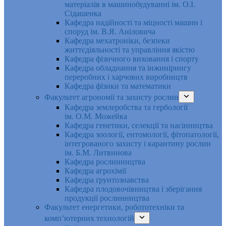
матеріалів в машинобудуванні ім. О.І.
Сідашенка
Кафедра надійності та міцності машин і
споруд ім. В.Я. Аніловича
Кафедра мехатроніки, безпеки
життєдіяльності та управління якістю
Кафедра фізичного виховання і спорту
Кафедра обладнання та інжинірингу
переробних і харчових виробництв
Кафедра фізики та математики
Факультет агрономії та захисту рослин
Кафедра землеробства та гербології
ім. О.М. Можейка
Кафедра генетики, селекції та насінництва
Кафедра зоології, ентомології, фітопатології,
інтегрованого захисту і карантину рослин
ім. Б.М. Литвинова
Кафедра рослинництва
Кафедра агрохімії
Кафедра ґрунтознавства
Кафедра плодовочівництва і зберігання
продукції рослинництва
Факультет енергетики, робототехніки та
комп’ютерних технологій