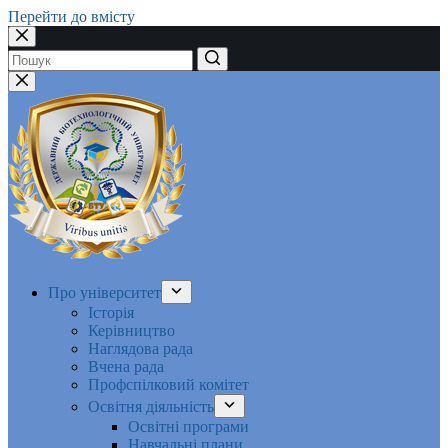
Перейти до вмісту
Немає
результатів
Про університет
Історія
Керівництво
Наглядова рада
Вчена рада
Профспілковий комітет
Освітня діяльність
Освітні програми
Навчальні плани