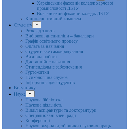
Харківський фаховий коледж харчової
промисловості ДБТУ
Вовчанський фаховий коледж ДБТУ
Кінно-спортивний комплекс
Студенту
Розклад занять
Вибіркові дисципліни – бакалаври
Графік освітнього процесу
Оплата за навчання
Студентське самоврядування
Виховна робота
Дистанційне навчання
Стипендіальне забезпечення
Гуртожитки
Психологічна служба
Інформація для студентів
Вступнику
Наука
Наукова бібліотека
Наукова діяльність
Відділ аспірантури та докторантури
Спеціалізовані вчені ради
Конференції
Наукові журнали, збірники наукових праць