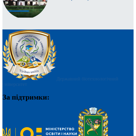
Державний біотехнологічний
університет
За підтримки: