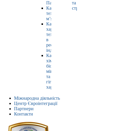
Павлюк
та
Кафедра
страхування
технології
м’яса
Кафедра
харчових
технологій
в
ресторанній
індустрії
Кафедра
хімії,
біохімії,
мікробіології
та
гігієни
харчування
Міжнародна діяльність
Центр Євроінтеграції
Партнери
Контакти