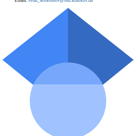
Email:
vetal_sementsov@btu.kharkov.ua