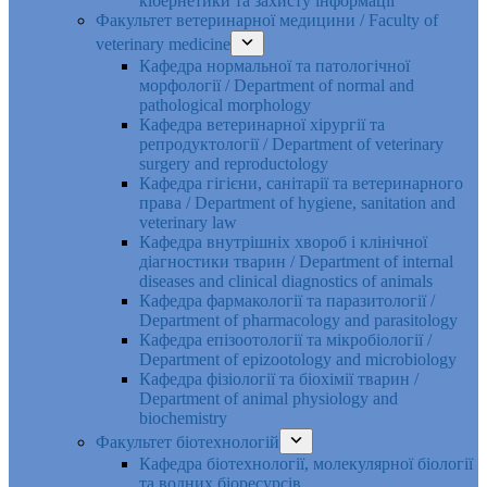
кібернетики та захисту інформації
Факультет ветеринарної медицини / Faculty of
veterinary medicine
Кафедра нормальної та патологічної
морфології / Department of normal and
pathological morphology
Кафедра ветеринарної хірургії та
репродуктології / Department of veterinary
surgery and reproductology
Кафедра гігієни, санітарії та ветеринарного
права / Department of hygiene, sanitation and
veterinary law
Кафедра внутрішніх хвороб і клінічної
діагностики тварин / Department of internal
diseases and clinical diagnostics of animals
Кафедра фармакології та паразитології /
Department of pharmacology and parasitology
Кафедра епізоотології та мікробіології /
Department of epizootology and microbiology
Кафедра фізіології та біохімії тварин /
Department of animal physiology and
biochemistry
Факультет біотехнологій
Кафедра біотехнології, молекулярної біології
та водних біоресурсів