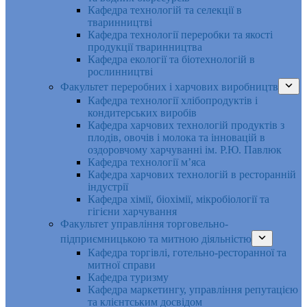
Кафедра технологій та селекції в
тваринництві
Кафедра технології переробки та якості
продукції тваринництва
Кафедра екології та біотехнологій в
рослинництві
Факультет переробних і харчових виробництв
Кафедра технології хлібопродуктів і
кондитерських виробів
Кафедра харчових технологій продуктів з
плодів, овочів і молока та інновацій в
оздоровчому харчуванні ім. Р.Ю. Павлюк
Кафедра технології м’яса
Кафедра харчових технологій в ресторанній
індустрії
Кафедра хімії, біохімії, мікробіології та
гігієни харчування
Факультет управління торговельно-
підприємницькою та митною діяльністю
Кафедра торгівлі, готельно-ресторанної та
митної справи
Кафедра туризму
Кафедра маркетингу, управління репутацією
та клієнтським досвідом