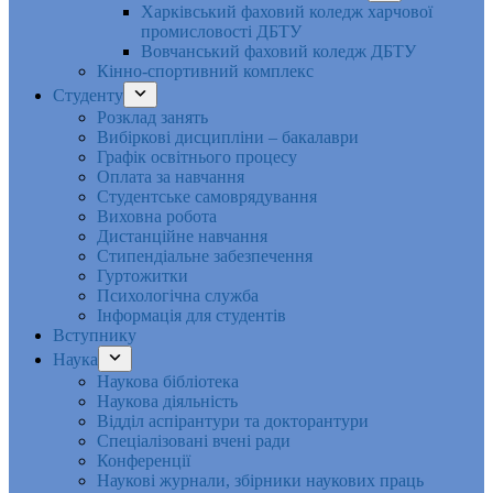
Харківський фаховий коледж харчової
промисловості ДБТУ
Вовчанський фаховий коледж ДБТУ
Кінно-спортивний комплекс
Студенту
Розклад занять
Вибіркові дисципліни – бакалаври
Графік освітнього процесу
Оплата за навчання
Студентське самоврядування
Виховна робота
Дистанційне навчання
Стипендіальне забезпечення
Гуртожитки
Психологічна служба
Інформація для студентів
Вступнику
Наука
Наукова бібліотека
Наукова діяльність
Відділ аспірантури та докторантури
Спеціалізовані вчені ради
Конференції
Наукові журнали, збірники наукових праць