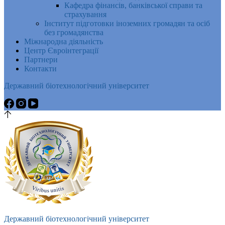
Кафедра фінансів, банківської справи та
страхування
Інститут підготовки іноземних громадян та осіб
без громадянства
Міжнародна діяльність
Центр Євроінтеграції
Партнери
Контакти
Державний біотехнологічний університет
Державний біотехнологічний університет