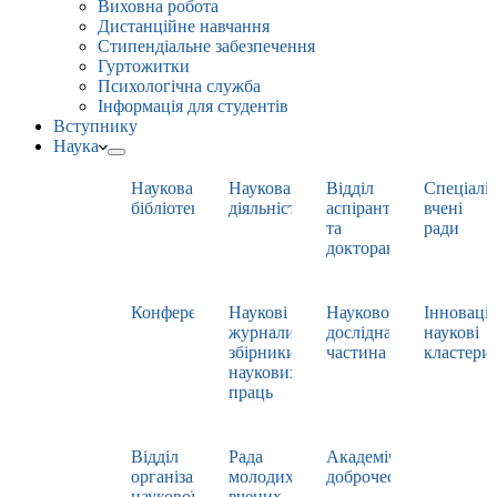
Виховна робота
Дистанційне навчання
Стипендіальне забезпечення
Гуртожитки
Психологічна служба
Інформація для студентів
Вступнику
Наука
Наукова
Наукова
Відділ
Спеціаліз
бібліотека
діяльність
аспірантури
вчені
та
ради
докторантури
Конференції
Наукові
Науково-
Інноваці
журнали,
дослідна
наукові
збірники
частина
кластери
наукових
праць
Відділ
Рада
Академічна
організації
молодих
доброчесність
наукової
вчених