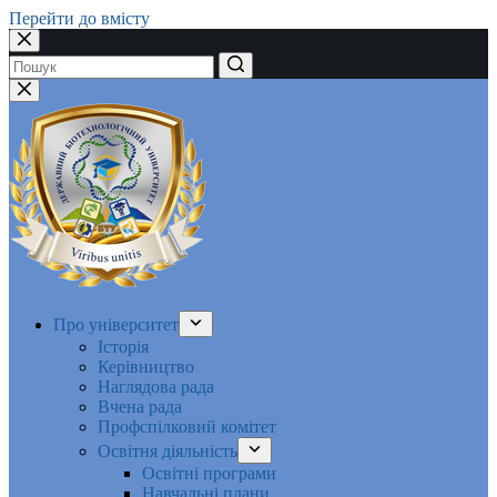
Перейти до вмісту
Немає
результатів
Про університет
Історія
Керівництво
Наглядова рада
Вчена рада
Профспілковий комітет
Освітня діяльність
Освітні програми
Навчальні плани