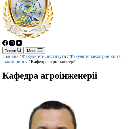
Пошук
Menu
Головна
/
Факультети, інститути
/
Факультет мехатроніки та
інжинірингу
/
Кафедра агроінженерії
Кафедра агроінженерії