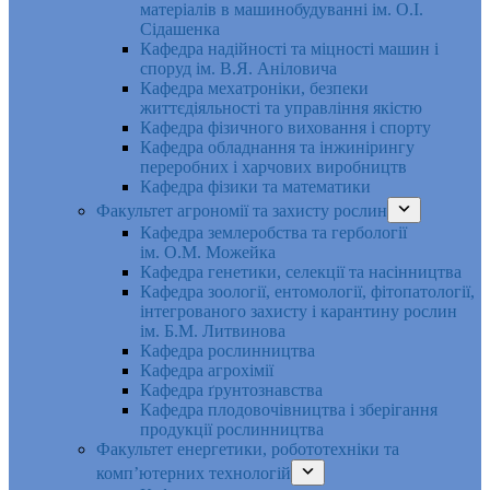
матеріалів в машинобудуванні ім. О.І.
Сідашенка
Кафедра надійності та міцності машин і
споруд ім. В.Я. Аніловича
Кафедра мехатроніки, безпеки
життєдіяльності та управління якістю
Кафедра фізичного виховання і спорту
Кафедра обладнання та інжинірингу
переробних і харчових виробництв
Кафедра фізики та математики
Факультет агрономії та захисту рослин
Кафедра землеробства та гербології
ім. О.М. Можейка
Кафедра генетики, селекції та насінництва
Кафедра зоології, ентомології, фітопатології,
інтегрованого захисту і карантину рослин
ім. Б.М. Литвинова
Кафедра рослинництва
Кафедра агрохімії
Кафедра ґрунтознавства
Кафедра плодовочівництва і зберігання
продукції рослинництва
Факультет енергетики, робототехніки та
комп’ютерних технологій