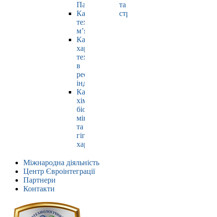
Павлюк
та
Кафедра
страхування
технології
м’яса
Кафедра
харчових
технологій
в
ресторанній
індустрії
Кафедра
хімії,
біохімії,
мікробіології
та
гігієни
харчування
Міжнародна діяльність
Центр Євроінтеграції
Партнери
Контакти