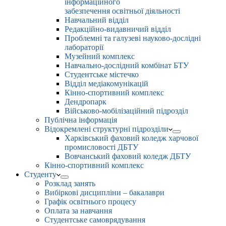
інформаційного
забезпечення освітньої діяльності
Навчальний відділ
Редакційно-видавничий відділ
Проблемні та галузеві науково-дослідні
лабораторії
Музейний комплекс
Навчально-дослідний комбінат БТУ
Студентське містечко
Відділ медіакомунікацій
Кінно-спортивний комплекс
Дендропарк
Військово-мобілізаційний підрозділ
Публічна інформація
Відокремлені структурні підрозділи
Харківський фаховий коледж харчової
промисловості ДБТУ
Вовчанський фаховий коледж ДБТУ
Кінно-спортивний комплекс
Студенту
Розклад занять
Вибіркові дисципліни – бакалаври
Графік освітнього процесу
Оплата за навчання
Студентське самоврядування