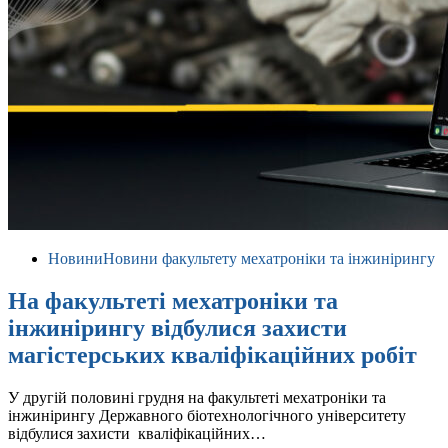
Новини
Новини факультету мехатроніки та інжинірингу
На факультеті мехатроніки та
інжинірингу відбулися захисти
магістерських кваліфікаційних робіт
У другій половині грудня на факультеті мехатроніки та
інжинірингу Державного біотехнологічного університету
відбулися захисти кваліфікаційних…