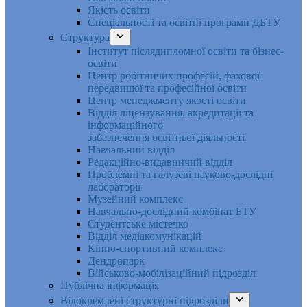
Якість освіти
Спеціальності та освітні програми ДБТУ
Структура
Інститут післядипломної освіти та бізнес-
освіти
Центр робітничих професій, фахової
передвищої та професійної освіти
Центр менеджменту якості освіти
Відділ ліцензування, акредитації та
інформаційного
забезпечення освітньої діяльності
Навчальний відділ
Редакційно-видавничий відділ
Проблемні та галузеві науково-дослідні
лабораторії
Музейний комплекс
Навчально-дослідний комбінат БТУ
Студентське містечко
Відділ медіакомунікацій
Кінно-спортивний комплекс
Дендропарк
Військово-мобілізаційний підрозділ
Публічна інформація
Відокремлені структурні підрозділи