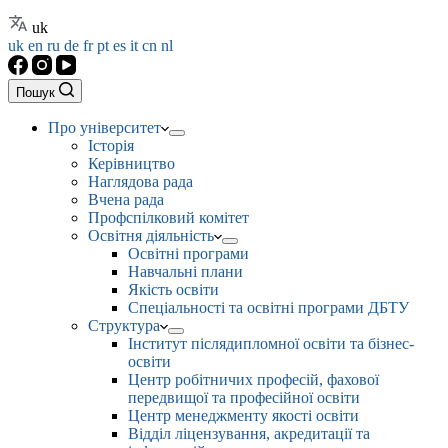
uk
uk
en
ru
de
fr
pt
es
it
cn
nl
Пошук
Про університет
Історія
Керівництво
Наглядова рада
Вчена рада
Профспілковий комітет
Освітня діяльність
Освітні програми
Навчальні плани
Якість освіти
Спеціальності та освітні програми ДБТУ
Структура
Інститут післядипломної освіти та бізнес-
освіти
Центр робітничих професій, фахової
передвищої та професійної освіти
Центр менеджменту якості освіти
Відділ ліцензування, акредитації та