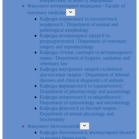
кібернетики та захисту інформації
Факультет ветеринарної медицини / Faculty of
veterinary medicine
Кафедра нормальної та патологічної
морфології / Department of normal and
pathological morphology
Кафедра ветеринарної хірургії та
репродуктології / Department of veterinary
surgery and reproductology
Кафедра гігієни, санітарії та ветеринарного
права / Department of hygiene, sanitation and
veterinary law
Кафедра внутрішніх хвороб і клінічної
діагностики тварин / Department of internal
diseases and clinical diagnostics of animals
Кафедра фармакології та паразитології /
Department of pharmacology and parasitology
Кафедра епізоотології та мікробіології /
Department of epizootology and microbiology
Кафедра фізіології та біохімії тварин /
Department of animal physiology and
biochemistry
Факультет біотехнологій
Кафедра біотехнології, молекулярної біології
та водних біоресурсів