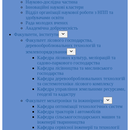
Науково-дослідна частина
Інноваційні наукові кластери
Відділ організації наукової роботи з НПП та
здобувачами освіти
Рада молодих вчених
Академічна доброчесність
Факультети, інститути
Факультет лісового господарства,
деревооброблювальних технологій та
землевпорядкування
Кафедра лісових культур, меліорацій та
садово-паркового господарства
Кафедра лісівництва та мисливського
господарства
Кафедра деревооброблювальних технологій
та системотехніки лісового комплексу
Кафедра управління земельними ресурсами,
геодезії та кадастру
Факультет мехатроніки та інжинірингу
Кафедра оптимізації технологічних систем
Кафедра тракторів і автомобілів
Кафедра сільськогосподарських машин та
інженерії тваринництва
Кафедра cервісної інженерії та технології