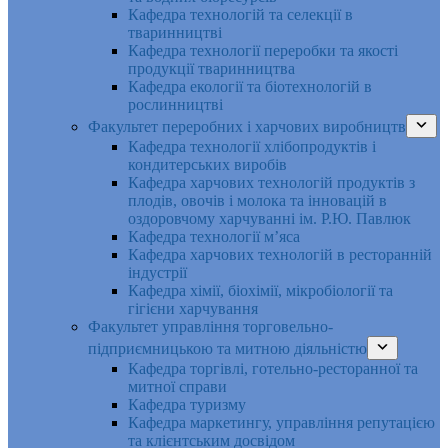
Кафедра технологій та селекції в
тваринництві
Кафедра технології переробки та якості
продукції тваринництва
Кафедра екології та біотехнологій в
рослинництві
Факультет переробних і харчових виробництв
Кафедра технології хлібопродуктів і
кондитерських виробів
Кафедра харчових технологій продуктів з
плодів, овочів і молока та інновацій в
оздоровчому харчуванні ім. Р.Ю. Павлюк
Кафедра технології м’яса
Кафедра харчових технологій в ресторанній
індустрії
Кафедра хімії, біохімії, мікробіології та
гігієни харчування
Факультет управління торговельно-
підприємницькою та митною діяльністю
Кафедра торгівлі, готельно-ресторанної та
митної справи
Кафедра туризму
Кафедра маркетингу, управління репутацією
та клієнтським досвідом