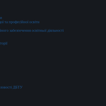
ти
ї та професійної освіти
йного забезпечення освітньої діяльності
торії
словості ДБТУ