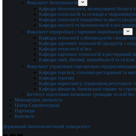
Факультет біотехнологій
Кафедра біотехнології, молекулярної біології 
Кафедра технологій та селекції в тваринництв
Кафедра технології переробки та якості проду
Кафедра екології та біотехнологій в рослинни
Факультет переробних і харчових виробництв
Кафедра технології хлібопродуктів і кондитер
Кафедра харчових технологій продуктів з плод
Кафедра технології м’яса
Кафедра харчових технологій в ресторанній ін
Кафедра хімії, біохімії, мікробіології та гігієн
Факультет управління торговельно-підприємницько
Кафедра торгівлі, готельно-ресторанної та ми
Кафедра туризму
Кафедра маркетингу, управління репутацією т
Кафедра фінансів, банківської справи та стра
Інститут підготовки іноземних громадян та осіб без
Міжнародна діяльність
Центр Євроінтеграції
Партнери
Контакти
Державний біотехнологічний університет