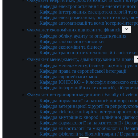
Факультет енергетики, робототехніки та комп’ютер
Кафедра електропостачання та енергетичног
Кафедра інтегрованих електротехнологій та 
Кафедра електромеханіки, робототехніки, біом
Кафедра автоматизації та комп’ютерно-інтегр
Факультет економічних відносин та фінансів
Кафедра обліку, аудиту та оподаткування
Кафедра глобальної економіки
Кафедра економіки та бізнесу
Кафедра транспортних технологій і логістики
Факультет менеджменту, адміністрування та права
Кафедра менеджменту, бізнесу і адмініструван
Кафедра права та європейської інтеграції
Кафедра європейських мов
Кафедра ЮНЕСКО «Філософія людського спілк
Кафедра інформаційних технологій, кібернети
Факультет ветеринарної медицини / Faculty of veterin
Кафедра нормальної та патологічної морфології
Кафедра ветеринарної хірургії та репродуктологі
Кафедра гігієни, санітарії та ветеринарного прав
Кафедра внутрішніх хвороб і клінічної діагностик
Кафедра фармакології та паразитології / Depart
Кафедра епізоотології та мікробіології / Depart
Кафедра фізіології та біохімії тварин / Departme