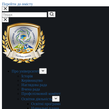
Перейти до вмісту
Немає
результатів
Про університет
Історія
Керівництво
Наглядова рада
Вчена рада
Профспілковий комітет
Освітня діяльність
Освітні програми
Навчальні плани