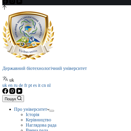
Державний біотехнологічний університет
uk
uk
en
ru
de
fr
pt
es
it
cn
nl
Пошук
Про університет
Історія
Керівництво
Наглядова рада
Вчена рада