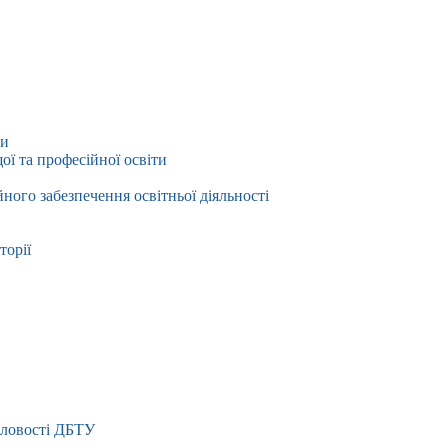
ти
ї та професійної освіти
йного забезпечення освітньої діяльності
торії
словості ДБТУ