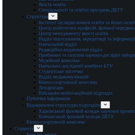
Якість освіти
Спеціальності та освітні програми ДБТУ
Структура
Інститут післядипломної освіти та бізнес-осві
Центр робітничих професій, фахової передвищо
Центр менеджменту якості освіти
Відділ ліцензування, акредитації та інформаці
Навчальний відділ
Редакційно-видавничий відділ
Проблемні та галузеві науково-дослідні лабора
Музейний комплекс
Навчально-дослідний комбінат БТУ
Студентське містечко
Відділ медіакомунікацій
Кінно-спортивний комплекс
Дендропарк
Військово-мобілізаційний підрозділ
Публічна інформація
Відокремлені структурні підрозділи
Харківський фаховий коледж харчової проми
Вовчанський фаховий коледж ДБТУ
Кінно-спортивний комплекс
Студенту
Розклад занять