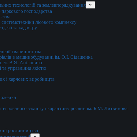
льних технологій та землевпорядкування
о-паркового господарства
рства
 системотехніки лісового комплексу
дезії та кадастру
енерії тваринництва
еріалів в машинобудуванні ім. О.І. Сідашенка
д ім. В.Я. Аніловича
 та управління якістю
их і харчових виробництв
 Можейка
 інтегрованого захисту і карантину рослин ім. Б.М. Литвинова
кції рослинництва