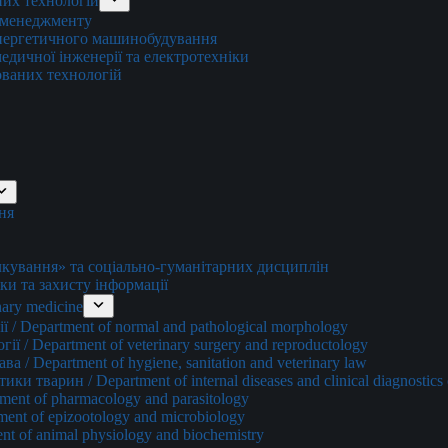
них технологій
о менеджменту
енергетичного машинобудування
едичної інженерії та електротехніки
ованих технологій
ня
ування» та соціально-гуманітарних дисциплін
ки та захисту інформації
ary medicine
 / Department of normal and pathological morphology
ї / Department of veterinary surgery and reproductology
а / Department of hygiene, sanitation and veterinary law
и тварин / Department of internal diseases and clinical diagnostics 
ment of pharmacology and parasitology
ment of epizootology and microbiology
nt of animal physiology and biochemistry