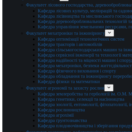
Факультет лісового господарства, деревооброблюва
Кафедра лісових культур, меліорацій та садов
Кафедра лісівництва та мисливського господа
Кафедра деревооброблювальних технологій та
Кафедра управління земельними ресурсами, гео
Факультет мехатроніки та інжинірингу
Кафедра оптимізації технологічних систем
Кафедра тракторів і автомобілів
Кафедра сільськогосподарських машин та інж
Кафедра cервісної інженерії та технології мат
Кафедра надійності та міцності машин і спору
Кафедра мехатроніки, безпеки життєдіяльності
Кафедра фізичного виховання і спорту
Кафедра обладнання та інжинірингу переробн
Кафедра фізики та математики
Факультет агрономії та захисту рослин
Кафедра землеробства та гербології ім. О.М.
Кафедра генетики, селекції та насінництва
Кафедра зоології, ентомології, фітопатології,
Кафедра рослинництва
Кафедра агрохімії
Кафедра ґрунтознавства
Кафедра плодовочівництва і зберігання проду