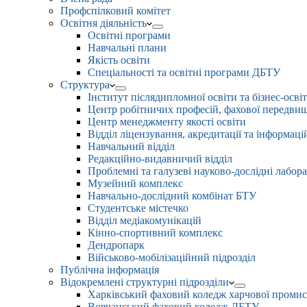
Профспілковий комітет
Освітня діяльність
Освітні програми
Навчальні плани
Якість освіти
Спеціальності та освітні програми ДБТУ
Структура
Інститут післядипломної освіти та бізнес-осві
Центр робітничих професій, фахової передвищо
Центр менеджменту якості освіти
Відділ ліцензування, акредитації та інформаці
Навчальний відділ
Редакційно-видавничий відділ
Проблемні та галузеві науково-дослідні лабора
Музейний комплекс
Навчально-дослідний комбінат БТУ
Студентське містечко
Відділ медіакомунікацій
Кінно-спортивний комплекс
Дендропарк
Військово-мобілізаційний підрозділ
Публічна інформація
Відокремлені структурні підрозділи
Харківський фаховий коледж харчової проми
Вовчанський фаховий коледж ДБТУ