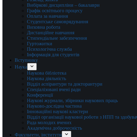
Вибіркові дисципліни – бакалаври
Графік освітнього процесу
Оплата за навчання
Студентське самоврядування
Виховна робота
Дистанційне навчання
Стипендіальне забезпечення
Гуртожитки
Психологічна служба
Інформація для студентів
Вступнику
Наука
Наукова бібліотека
Наукова діяльність
Відділ аспірантури та докторантури
Спеціалізовані вчені ради
Конференції
Наукові журнали, збірники наукових праць
Науково-дослідна частина
Інноваційні наукові кластери
Відділ організації наукової роботи з НПП та здобув
Рада молодих вчених
Академічна доброчесність
Факультети, інститути