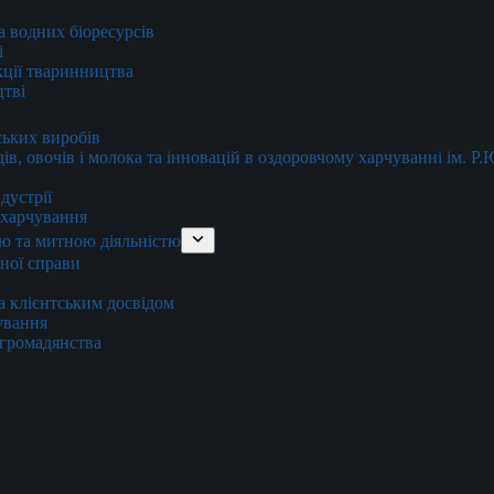
та водних біоресурсів
і
кції тваринництва
цтві
ських виробів
ів, овочів і молока та інновацій в оздоровчому харчуванні ім. Р
дустрії
и харчування
ю та митною діяльністю
тної справи
а клієнтським досвідом
хування
 громадянства