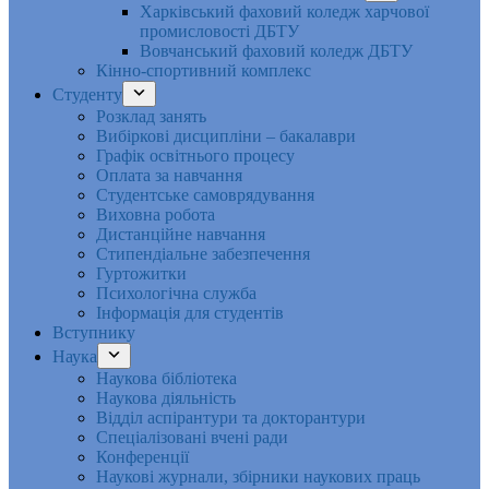
Харківський фаховий коледж харчової
промисловості ДБТУ
Вовчанський фаховий коледж ДБТУ
Кінно-спортивний комплекс
Студенту
Розклад занять
Вибіркові дисципліни – бакалаври
Графік освітнього процесу
Оплата за навчання
Студентське самоврядування
Виховна робота
Дистанційне навчання
Стипендіальне забезпечення
Гуртожитки
Психологічна служба
Інформація для студентів
Вступнику
Наука
Наукова бібліотека
Наукова діяльність
Відділ аспірантури та докторантури
Спеціалізовані вчені ради
Конференції
Наукові журнали, збірники наукових праць