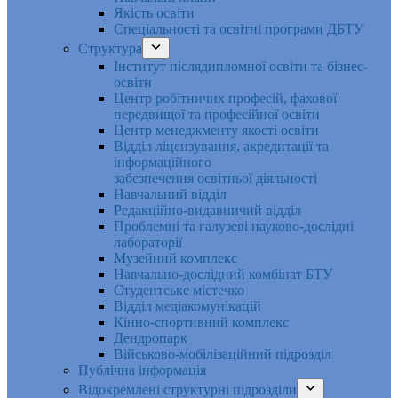
Якість освіти
Спеціальності та освітні програми ДБТУ
Структура
Інститут післядипломної освіти та бізнес-
освіти
Центр робітничих професій, фахової
передвищої та професійної освіти
Центр менеджменту якості освіти
Відділ ліцензування, акредитації та
інформаційного
забезпечення освітньої діяльності
Навчальний відділ
Редакційно-видавничий відділ
Проблемні та галузеві науково-дослідні
лабораторії
Музейний комплекс
Навчально-дослідний комбінат БТУ
Студентське містечко
Відділ медіакомунікацій
Кінно-спортивний комплекс
Дендропарк
Військово-мобілізаційний підрозділ
Публічна інформація
Відокремлені структурні підрозділи