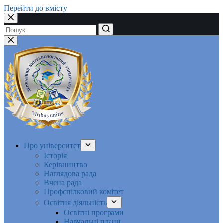
Перейти до вмісту
Немає
результатів
Про університет
Історія
Керівництво
Наглядова рада
Вчена рада
Профспілковий комітет
Освітня діяльність
Освітні програми
Навчальні плани