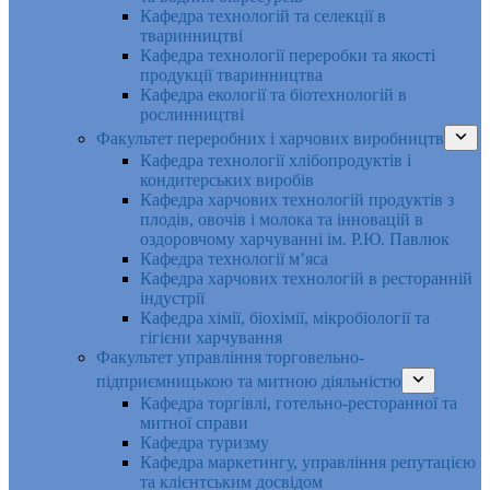
Кафедра технологій та селекції в
тваринництві
Кафедра технології переробки та якості
продукції тваринництва
Кафедра екології та біотехнологій в
рослинництві
Факультет переробних і харчових виробництв
Кафедра технології хлібопродуктів і
кондитерських виробів
Кафедра харчових технологій продуктів з
плодів, овочів і молока та інновацій в
оздоровчому харчуванні ім. Р.Ю. Павлюк
Кафедра технології м’яса
Кафедра харчових технологій в ресторанній
індустрії
Кафедра хімії, біохімії, мікробіології та
гігієни харчування
Факультет управління торговельно-
підприємницькою та митною діяльністю
Кафедра торгівлі, готельно-ресторанної та
митної справи
Кафедра туризму
Кафедра маркетингу, управління репутацією
та клієнтським досвідом