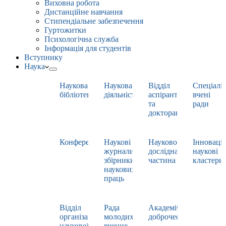
Виховна робота
Дистанційне навчання
Стипендіальне забезпечення
Гуртожитки
Психологічна служба
Інформація для студентів
Вступнику
Наука
Наукова
Наукова
Відділ
Спеціаліз
бібліотека
діяльність
аспірантури
вчені
та
ради
докторантури
Конференції
Наукові
Науково-
Інноваці
журнали,
дослідна
наукові
збірники
частина
кластери
наукових
праць
Відділ
Рада
Академічна
організації
молодих
доброчесність
наукової
вчених