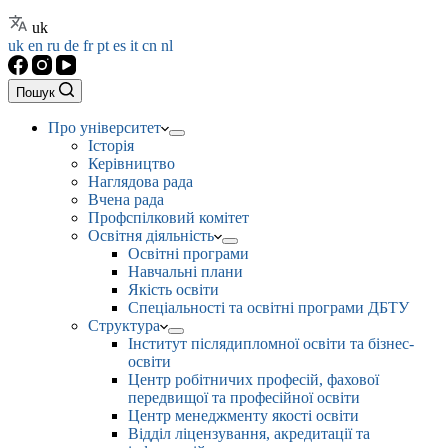
uk
uk
en
ru
de
fr
pt
es
it
cn
nl
Пошук
Про університет
Історія
Керівництво
Наглядова рада
Вчена рада
Профспілковий комітет
Освітня діяльність
Освітні програми
Навчальні плани
Якість освіти
Спеціальності та освітні програми ДБТУ
Структура
Інститут післядипломної освіти та бізнес-
освіти
Центр робітничих професій, фахової
передвищої та професійної освіти
Центр менеджменту якості освіти
Відділ ліцензування, акредитації та