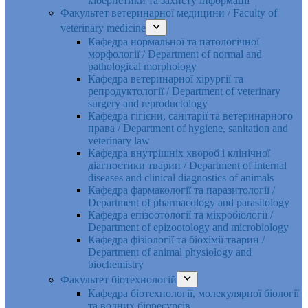
кібернетики та захисту інформації
Факультет ветеринарної медицини / Faculty of
veterinary medicine
Кафедра нормальної та патологічної
морфології / Department of normal and
pathological morphology
Кафедра ветеринарної хірургії та
репродуктології / Department of veterinary
surgery and reproductology
Кафедра гігієни, санітарії та ветеринарного
права / Department of hygiene, sanitation and
veterinary law
Кафедра внутрішніх хвороб і клінічної
діагностики тварин / Department of internal
diseases and clinical diagnostics of animals
Кафедра фармакології та паразитології /
Department of pharmacology and parasitology
Кафедра епізоотології та мікробіології /
Department of epizootology and microbiology
Кафедра фізіології та біохімії тварин /
Department of animal physiology and
biochemistry
Факультет біотехнологій
Кафедра біотехнології, молекулярної біології
та водних біоресурсів