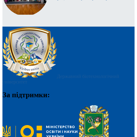
Державний біотехнологічний
університет
За підтримки: