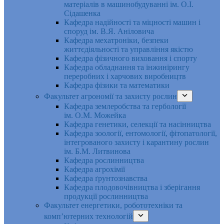
матеріалів в машинобудуванні ім. О.І.
Сідашенка
Кафедра надійності та міцності машин і
споруд ім. В.Я. Аніловича
Кафедра мехатроніки, безпеки
життєдіяльності та управління якістю
Кафедра фізичного виховання і спорту
Кафедра обладнання та інжинірингу
переробних і харчових виробництв
Кафедра фізики та математики
Факультет агрономії та захисту рослин
Кафедра землеробства та гербології
ім. О.М. Можейка
Кафедра генетики, селекції та насінництва
Кафедра зоології, ентомології, фітопатології,
інтегрованого захисту і карантину рослин
ім. Б.М. Литвинова
Кафедра рослинництва
Кафедра агрохімії
Кафедра ґрунтознавства
Кафедра плодовочівництва і зберігання
продукції рослинництва
Факультет енергетики, робототехніки та
комп’ютерних технологій