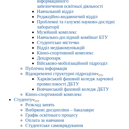
інформаційного
забезпечення освітньої діяльності
Навчальний відділ
Редакційно-видавничий відділ
Проблемні та галузеві науково-дослідні
лабораторії
Музейний комплекс
Навчально-дослідний комбінат БТУ
Студентське містечко
Відділ медіакомунікацій
Кінно-спортивний комплекс
Дендропарк
Військово-мобілізаційний підрозділ
Публічна інформація
Відокремлені структурні підрозділи
Харківський фаховий коледж харчової
промисловості ДБТУ
Вовчанський фаховий коледж ДБТУ
Кінно-спортивний комплекс
Студенту
Розклад занять
Вибіркові дисципліни – бакалаври
Графік освітнього процесу
Оплата за навчання
Студентське самоврядування