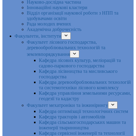
Науково-дослідна частина
Інноваційні наукові кластери
Відділ організації наукової роботи з НПП та
здобувачами освіти
Рада молодих вчених
Академічна доброчесність
Факультети, інститути
Факультет лісового господарства,
деревооброблювальних технологій та
землевпорядкування
Кафедра лісових культур, меліорацій та
садово-паркового господарства
Кафедра лісівництва та мисливського
господарства
Кафедра деревооброблювальних технологій
та системотехніки лісового комплексу
Кафедра управління земельними ресурсами,
геодезії та кадастру
Факультет мехатроніки та інжинірингу
Кафедра оптимізації технологічних систем
Кафедра тракторів і автомобілів
Кафедра сільськогосподарських машин та
інженерії тваринництва
Кафедра cервісної інженерії та технології