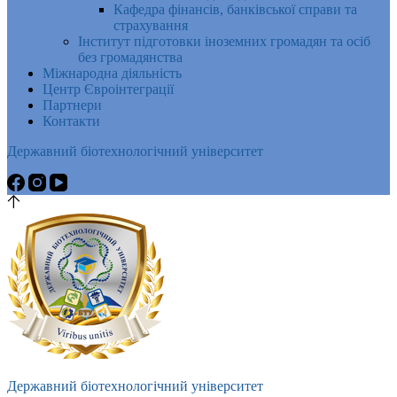
Кафедра фінансів, банківської справи та
страхування
Інститут підготовки іноземних громадян та осіб
без громадянства
Міжнародна діяльність
Центр Євроінтеграції
Партнери
Контакти
Державний біотехнологічний університет
Державний біотехнологічний університет