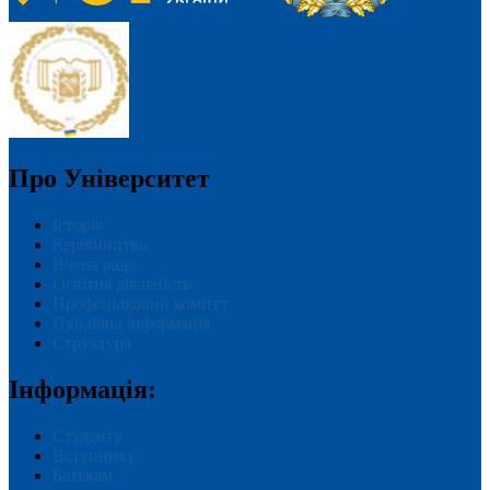
Про Університет
Історія
Керівництво
Вчена рада
Освітня діяльність
Профспілковий комітет
Публічна інформація
Структура
Інформація:
Студенту
Вступнику
Батькам