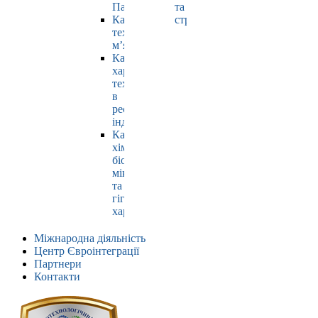
Павлюк
та
Кафедра
страхування
технології
м’яса
Кафедра
харчових
технологій
в
ресторанній
індустрії
Кафедра
хімії,
біохімії,
мікробіології
та
гігієни
харчування
Міжнародна діяльність
Центр Євроінтеграції
Партнери
Контакти