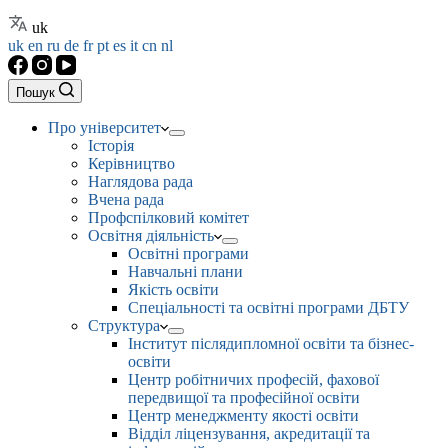
uk
uk
en
ru
de
fr
pt
es
it
cn
nl
Пошук
Про університет
Історія
Керівництво
Наглядова рада
Вчена рада
Профспілковий комітет
Освітня діяльність
Освітні програми
Навчальні плани
Якість освіти
Спеціальності та освітні програми ДБТУ
Структура
Інститут післядипломної освіти та бізнес-
освіти
Центр робітничих професій, фахової
передвищої та професійної освіти
Центр менеджменту якості освіти
Відділ ліцензування, акредитації та