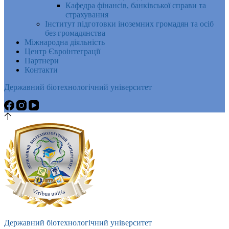
Кафедра фінансів, банківської справи та
страхування
Інститут підготовки іноземних громадян та осіб
без громадянства
Міжнародна діяльність
Центр Євроінтеграції
Партнери
Контакти
Державний біотехнологічний університет
Державний біотехнологічний університет