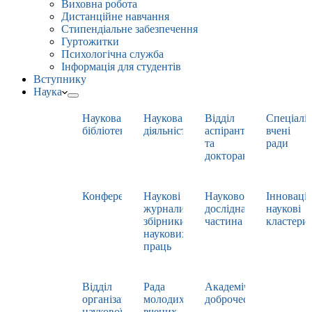
Виховна робота
Дистанційне навчання
Стипендіальне забезпечення
Гуртожитки
Психологічна служба
Інформація для студентів
Вступнику
Наука
Наукова
Наукова
Відділ
Спеціаліз
бібліотека
діяльність
аспірантури
вчені
та
ради
докторантури
Конференції
Наукові
Науково-
Інноваці
журнали,
дослідна
наукові
збірники
частина
кластери
наукових
праць
Відділ
Рада
Академічна
організації
молодих
доброчесність
наукової
вчених