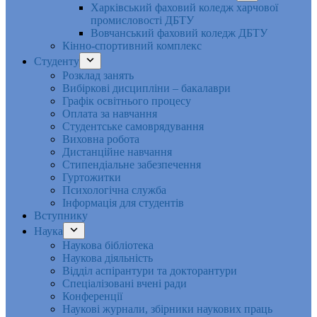
Харківський фаховий коледж харчової
промисловості ДБТУ
Вовчанський фаховий коледж ДБТУ
Кінно-спортивний комплекс
Студенту
Розклад занять
Вибіркові дисципліни – бакалаври
Графік освітнього процесу
Оплата за навчання
Студентське самоврядування
Виховна робота
Дистанційне навчання
Стипендіальне забезпечення
Гуртожитки
Психологічна служба
Інформація для студентів
Вступнику
Наука
Наукова бібліотека
Наукова діяльність
Відділ аспірантури та докторантури
Спеціалізовані вчені ради
Конференції
Наукові журнали, збірники наукових праць