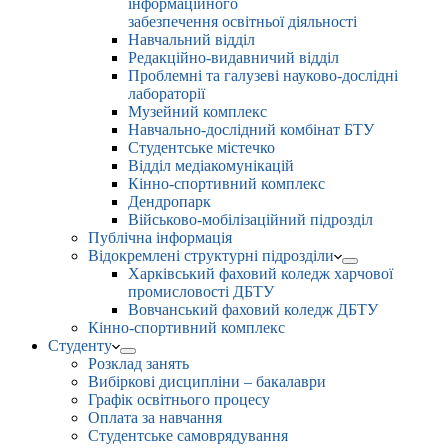
інформаційного
забезпечення освітньої діяльності
Навчальний відділ
Редакційно-видавничий відділ
Проблемні та галузеві науково-дослідні
лабораторії
Музейний комплекс
Навчально-дослідний комбінат БТУ
Студентське містечко
Відділ медіакомунікацій
Кінно-спортивний комплекс
Дендропарк
Військово-мобілізаційний підрозділ
Публічна інформація
Відокремлені структурні підрозділи
Харківський фаховий коледж харчової
промисловості ДБТУ
Вовчанський фаховий коледж ДБТУ
Кінно-спортивний комплекс
Студенту
Розклад занять
Вибіркові дисципліни – бакалаври
Графік освітнього процесу
Оплата за навчання
Студентське самоврядування