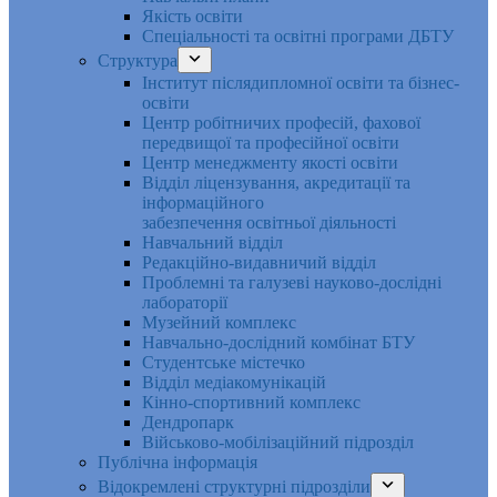
Якість освіти
Спеціальності та освітні програми ДБТУ
Структура
Інститут післядипломної освіти та бізнес-
освіти
Центр робітничих професій, фахової
передвищої та професійної освіти
Центр менеджменту якості освіти
Відділ ліцензування, акредитації та
інформаційного
забезпечення освітньої діяльності
Навчальний відділ
Редакційно-видавничий відділ
Проблемні та галузеві науково-дослідні
лабораторії
Музейний комплекс
Навчально-дослідний комбінат БТУ
Студентське містечко
Відділ медіакомунікацій
Кінно-спортивний комплекс
Дендропарк
Військово-мобілізаційний підрозділ
Публічна інформація
Відокремлені структурні підрозділи