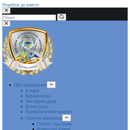
Перейти до вмісту
Немає
результатів
Про університет
Історія
Керівництво
Наглядова рада
Вчена рада
Профспілковий комітет
Освітня діяльність
Освітні програми
Навчальні плани