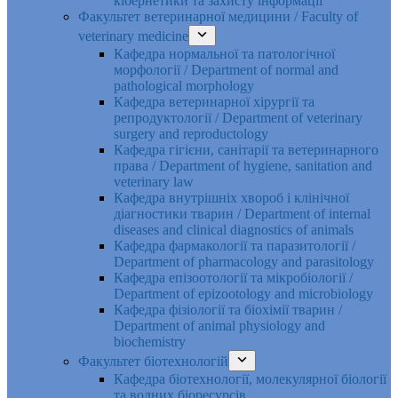
кібернетики та захисту інформації
Факультет ветеринарної медицини / Faculty of
veterinary medicine
Кафедра нормальної та патологічної
морфології / Department of normal and
pathological morphology
Кафедра ветеринарної хірургії та
репродуктології / Department of veterinary
surgery and reproductology
Кафедра гігієни, санітарії та ветеринарного
права / Department of hygiene, sanitation and
veterinary law
Кафедра внутрішніх хвороб і клінічної
діагностики тварин / Department of internal
diseases and clinical diagnostics of animals
Кафедра фармакології та паразитології /
Department of pharmacology and parasitology
Кафедра епізоотології та мікробіології /
Department of epizootology and microbiology
Кафедра фізіології та біохімії тварин /
Department of animal physiology and
biochemistry
Факультет біотехнологій
Кафедра біотехнології, молекулярної біології
та водних біоресурсів