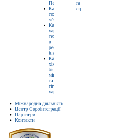
Павлюк
та
Кафедра
страхування
технології
м’яса
Кафедра
харчових
технологій
в
ресторанній
індустрії
Кафедра
хімії,
біохімії,
мікробіології
та
гігієни
харчування
Міжнародна діяльність
Центр Євроінтеграції
Партнери
Контакти