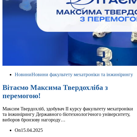
Новини
Новини факультету мехатроніки та інжинірингу
Вітаємо Максима Твердохліба з
перемогою!
Максим Твердохліб, здобувач ІІ курсу факультету мехатроніки
та інжинірингу Державного біотехнологічного університету,
виборов бронзову нагороду…
On
15.04.2025