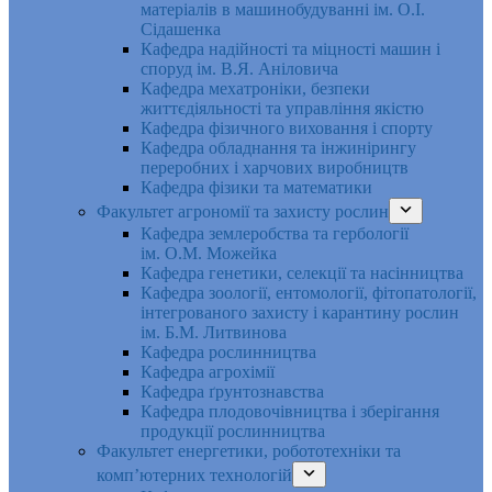
матеріалів в машинобудуванні ім. О.І.
Сідашенка
Кафедра надійності та міцності машин і
споруд ім. В.Я. Аніловича
Кафедра мехатроніки, безпеки
життєдіяльності та управління якістю
Кафедра фізичного виховання і спорту
Кафедра обладнання та інжинірингу
переробних і харчових виробництв
Кафедра фізики та математики
Факультет агрономії та захисту рослин
Кафедра землеробства та гербології
ім. О.М. Можейка
Кафедра генетики, селекції та насінництва
Кафедра зоології, ентомології, фітопатології,
інтегрованого захисту і карантину рослин
ім. Б.М. Литвинова
Кафедра рослинництва
Кафедра агрохімії
Кафедра ґрунтознавства
Кафедра плодовочівництва і зберігання
продукції рослинництва
Факультет енергетики, робототехніки та
комп’ютерних технологій