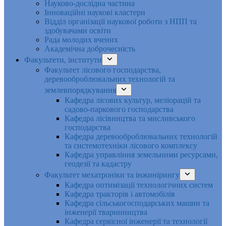
Науково-дослідна частина
Інноваційні наукові кластери
Відділ організації наукової роботи з НПП та
здобувачами освіти
Рада молодих вчених
Академічна доброчесність
Факультети, інститути
Факультет лісового господарства,
деревооброблювальних технологій та
землевпорядкування
Кафедра лісових культур, меліорацій та
садово-паркового господарства
Кафедра лісівництва та мисливського
господарства
Кафедра деревооброблювальних технологій
та системотехніки лісового комплексу
Кафедра управління земельними ресурсами,
геодезії та кадастру
Факультет мехатроніки та інжинірингу
Кафедра оптимізації технологічних систем
Кафедра тракторів і автомобілів
Кафедра сільськогосподарських машин та
інженерії тваринництва
Кафедра cервісної інженерії та технології