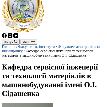
Пошук
Menu
Головна
/
Факультети, інститути
/
Факультет мехатроніки та
інжинірингу
/
Кафедра cервісної інженерії та технології
матеріалів в машинобудуванні імені О.І. Сідашенка
Кафедра cервісної інженерії
та технології матеріалів в
машинобудуванні імені О.І.
Сідашенка