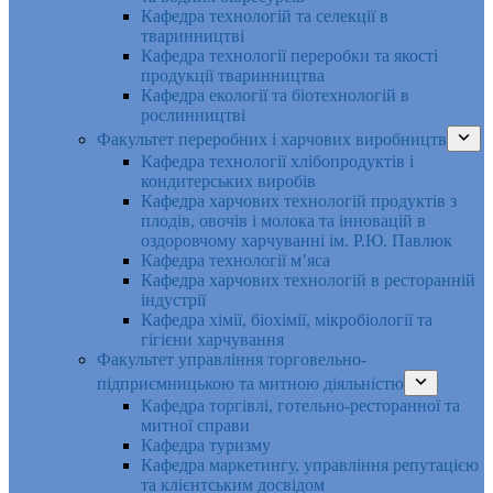
Кафедра технологій та селекції в
тваринництві
Кафедра технології переробки та якості
продукції тваринництва
Кафедра екології та біотехнологій в
рослинництві
Факультет переробних і харчових виробництв
Кафедра технології хлібопродуктів і
кондитерських виробів
Кафедра харчових технологій продуктів з
плодів, овочів і молока та інновацій в
оздоровчому харчуванні ім. Р.Ю. Павлюк
Кафедра технології м’яса
Кафедра харчових технологій в ресторанній
індустрії
Кафедра хімії, біохімії, мікробіології та
гігієни харчування
Факультет управління торговельно-
підприємницькою та митною діяльністю
Кафедра торгівлі, готельно-ресторанної та
митної справи
Кафедра туризму
Кафедра маркетингу, управління репутацією
та клієнтським досвідом