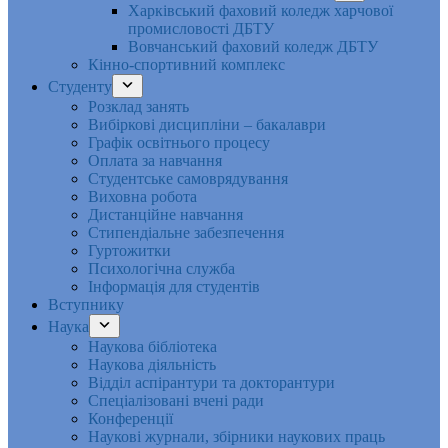
Харківський фаховий коледж харчової
промисловості ДБТУ
Вовчанський фаховий коледж ДБТУ
Кінно-спортивний комплекс
Студенту
Розклад занять
Вибіркові дисципліни – бакалаври
Графік освітнього процесу
Оплата за навчання
Студентське самоврядування
Виховна робота
Дистанційне навчання
Стипендіальне забезпечення
Гуртожитки
Психологічна служба
Інформація для студентів
Вступнику
Наука
Наукова бібліотека
Наукова діяльність
Відділ аспірантури та докторантури
Спеціалізовані вчені ради
Конференції
Наукові журнали, збірники наукових праць