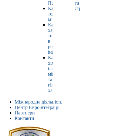
Павлюк
та
Кафедра
страхування
технології
м’яса
Кафедра
харчових
технологій
в
ресторанній
індустрії
Кафедра
хімії,
біохімії,
мікробіології
та
гігієни
харчування
Міжнародна діяльність
Центр Євроінтеграції
Партнери
Контакти