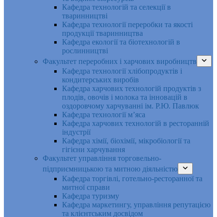
Кафедра технологій та селекції в
тваринництві
Кафедра технології переробки та якості
продукції тваринництва
Кафедра екології та біотехнологій в
рослинництві
Факультет переробних і харчових виробництв
Кафедра технології хлібопродуктів і
кондитерських виробів
Кафедра харчових технологій продуктів з
плодів, овочів і молока та інновацій в
оздоровчому харчуванні ім. Р.Ю. Павлюк
Кафедра технології м’яса
Кафедра харчових технологій в ресторанній
індустрії
Кафедра хімії, біохімії, мікробіології та
гігієни харчування
Факультет управління торговельно-
підприємницькою та митною діяльністю
Кафедра торгівлі, готельно-ресторанної та
митної справи
Кафедра туризму
Кафедра маркетингу, управління репутацією
та клієнтським досвідом