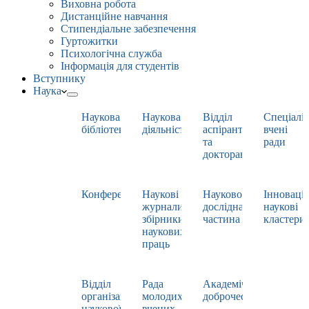
Виховна робота
Дистанційне навчання
Стипендіальне забезпечення
Гуртожитки
Психологічна служба
Інформація для студентів
Вступнику
Наука
Наукова
Наукова
Відділ
Спеціаліз
бібліотека
діяльність
аспірантури
вчені
та
ради
докторантури
Конференції
Наукові
Науково-
Інноваці
журнали,
дослідна
наукові
збірники
частина
кластери
наукових
праць
Відділ
Рада
Академічна
організації
молодих
доброчесність
наукової
вчених