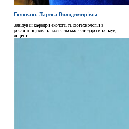
Головань Лариса Володимирівна
Завідувач кафедри екології та біотехнологій в
рослинництві
кандидат сільськогосподарських наук,
доцент