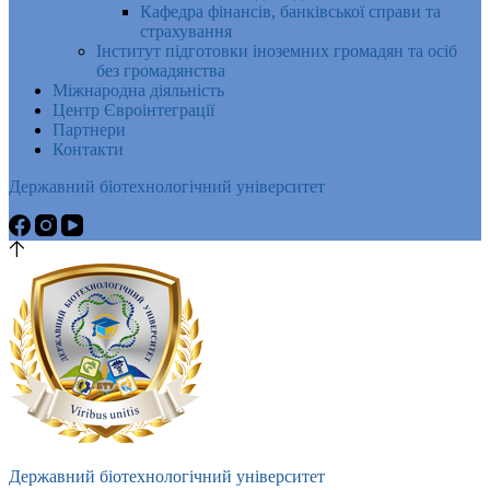
Кафедра фінансів, банківської справи та
страхування
Інститут підготовки іноземних громадян та осіб
без громадянства
Міжнародна діяльність
Центр Євроінтеграції
Партнери
Контакти
Державний біотехнологічний університет
Державний біотехнологічний університет