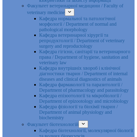
кібернетики та захисту інформації
Факультет ветеринарної медицини / Faculty of
veterinary medicine
Кафедра нормальної та патологічної
морфології / Department of normal and
pathological morphology
Кафедра ветеринарної хірургії та
репродуктології / Department of veterinary
surgery and reproductology
Кафедра гігієни, санітарії та ветеринарного
права / Department of hygiene, sanitation and
veterinary law
Кафедра внутрішніх хвороб і клінічної
діагностики тварин / Department of internal
diseases and clinical diagnostics of animals
Кафедра фармакології та паразитології /
Department of pharmacology and parasitology
Кафедра епізоотології та мікробіології /
Department of epizootology and microbiology
Кафедра фізіології та біохімії тварин /
Department of animal physiology and
biochemistry
Факультет біотехнологій
Кафедра біотехнології, молекулярної біології
та водних біоресурсів