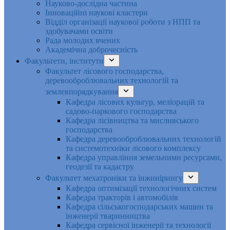
Науково-дослідна частина
Інноваційні наукові кластери
Відділ організації наукової роботи з НПП та
здобувачами освіти
Рада молодих вчених
Академічна доброчесність
Факультети, інститути
Факультет лісового господарства,
деревооброблювальних технологій та
землевпорядкування
Кафедра лісових культур, меліорацій та
садово-паркового господарства
Кафедра лісівництва та мисливського
господарства
Кафедра деревооброблювальних технологій
та системотехніки лісового комплексу
Кафедра управління земельними ресурсами,
геодезії та кадастру
Факультет мехатроніки та інжинірингу
Кафедра оптимізації технологічних систем
Кафедра тракторів і автомобілів
Кафедра сільськогосподарських машин та
інженерії тваринництва
Кафедра cервісної інженерії та технології