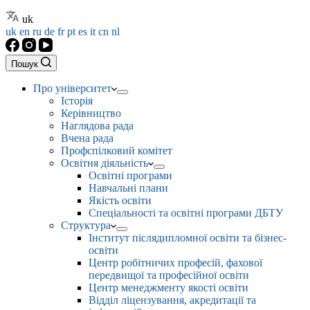
uk
uk
en
ru
de
fr
pt
es
it
cn
nl
Пошук
Про університет
Історія
Керівництво
Наглядова рада
Вчена рада
Профспілковий комітет
Освітня діяльність
Освітні програми
Навчальні плани
Якість освіти
Спеціальності та освітні програми ДБТУ
Структура
Інститут післядипломної освіти та бізнес-
освіти
Центр робітничих професій, фахової
передвищої та професійної освіти
Центр менеджменту якості освіти
Відділ ліцензування, акредитації та