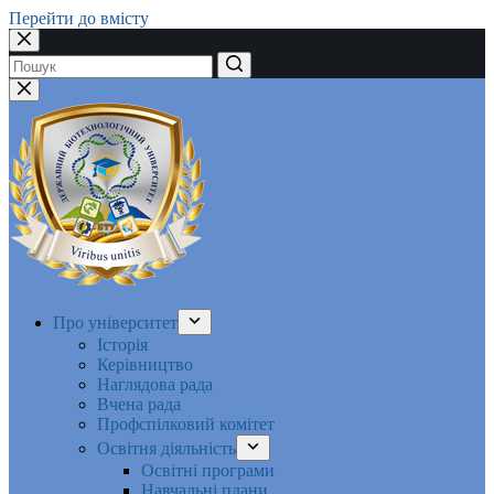
Перейти до вмісту
Немає
результатів
Про університет
Історія
Керівництво
Наглядова рада
Вчена рада
Профспілковий комітет
Освітня діяльність
Освітні програми
Навчальні плани