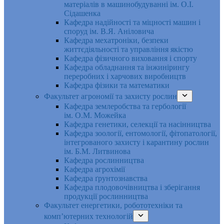
матеріалів в машинобудуванні ім. О.І.
Сідашенка
Кафедра надійності та міцності машин і
споруд ім. В.Я. Аніловича
Кафедра мехатроніки, безпеки
життєдіяльності та управління якістю
Кафедра фізичного виховання і спорту
Кафедра обладнання та інжинірингу
переробних і харчових виробництв
Кафедра фізики та математики
Факультет агрономії та захисту рослин
Кафедра землеробства та гербології
ім. О.М. Можейка
Кафедра генетики, селекції та насінництва
Кафедра зоології, ентомології, фітопатології,
інтегрованого захисту і карантину рослин
ім. Б.М. Литвинова
Кафедра рослинництва
Кафедра агрохімії
Кафедра ґрунтознавства
Кафедра плодовочівництва і зберігання
продукції рослинництва
Факультет енергетики, робототехніки та
комп’ютерних технологій