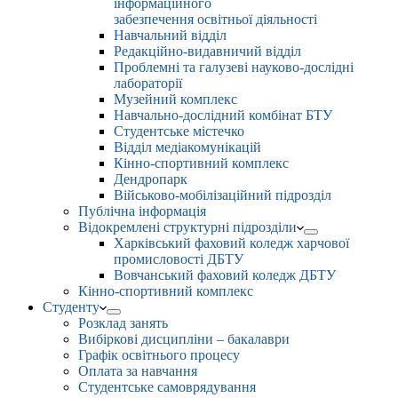
інформаційного
забезпечення освітньої діяльності
Навчальний відділ
Редакційно-видавничий відділ
Проблемні та галузеві науково-дослідні
лабораторії
Музейний комплекс
Навчально-дослідний комбінат БТУ
Студентське містечко
Відділ медіакомунікацій
Кінно-спортивний комплекс
Дендропарк
Військово-мобілізаційний підрозділ
Публічна інформація
Відокремлені структурні підрозділи
Харківський фаховий коледж харчової
промисловості ДБТУ
Вовчанський фаховий коледж ДБТУ
Кінно-спортивний комплекс
Студенту
Розклад занять
Вибіркові дисципліни – бакалаври
Графік освітнього процесу
Оплата за навчання
Студентське самоврядування