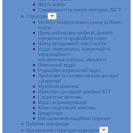
Якість освіти
Спеціальності та освітні програми ДБТУ
Структура
Інститут післядипломної освіти та бізнес-
освіти
Центр робітничих професій, фахової
передвищої та професійної освіти
Центр менеджменту якості освіти
Відділ ліцензування, акредитації та
інформаційного
забезпечення освітньої діяльності
Навчальний відділ
Редакційно-видавничий відділ
Проблемні та галузеві науково-дослідні
лабораторії
Музейний комплекс
Навчально-дослідний комбінат БТУ
Студентське містечко
Відділ медіакомунікацій
Кінно-спортивний комплекс
Дендропарк
Військово-мобілізаційний підрозділ
Публічна інформація
Відокремлені структурні підрозділи